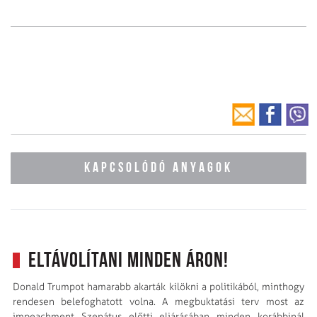
KAPCSOLÓDÓ ANYAGOK
Eltávolítani minden áron!
Donald Trumpot hamarabb akarták kilökni a politikából, minthogy
rendesen belefoghatott volna. A megbuktatási terv most az
impeachment Szenátus előtti eljárásában minden korábbinál