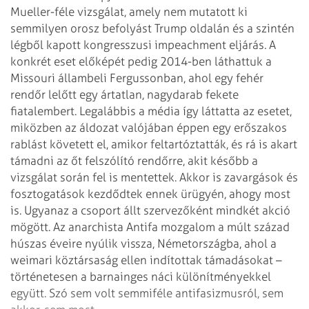
Mueller-féle vizsgálat, amely nem mutatott ki
semmilyen orosz befolyást Trump oldalán és a szintén
légből kapott kongresszusi impeachment eljárás. A
konkrét eset előképét pedig 2014-ben láthattuk a
Missouri állambeli Fergussonban, ahol egy fehér
rendőr lelőtt egy ártatlan, nagydarab fekete
fiatalembert. Legalábbis a média így láttatta az esetet,
miközben az áldozat valójában éppen egy erőszakos
rablást követett el, amikor feltartóztatták, és rá is akart
támadni az őt felszólító rendőrre, akit később a
vizsgálat során fel is mentettek. Akkor is zavargások és
fosztogatások kezdődtek ennek ürügyén, ahogy most
is. Ugyanaz a csoport állt szervezőként mindkét akció
mögött. Az anarchista Antifa mozgalom a múlt század
húszas éveire nyúlik vissza, Németországba, ahol a
weimari köztársaság ellen indítottak támadásokat –
történetesen a barnainges náci különítményekkel
együtt. Szó sem volt semmiféle antifasizmusról, sem