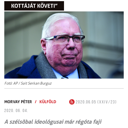
KOTTÁJÁT KÖVETI”
Fotó: AP / Sait Serkan Burguz
MORVAY PÉTER
/
KÜLFÖLD
2020.06.05 (XXIV/23)
2020. 06. 04.
A szélsõbal ideológusai már régóta faji