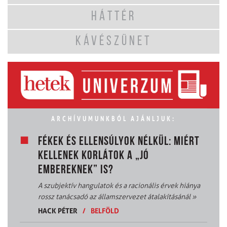
HÁTTÉR
KÁVÉSZÜNET
ARCHÍVUMUNKBÓL AJÁNLJUK:
FÉKEK ÉS ELLENSÚLYOK NÉLKÜL: MIÉRT
KELLENEK KORLÁTOK A „JÓ
EMBEREKNEK” IS?
A szubjektív hangulatok és a racionális érvek hiánya
rossz tanácsadó az államszervezet átalakításánál
»
HACK PÉTER
/
BELFÖLD