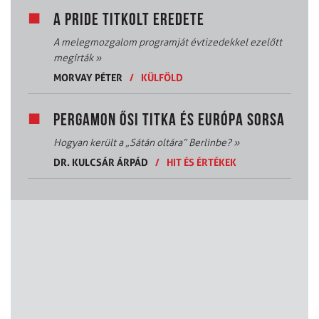
A PRIDE TITKOLT EREDETE
A melegmozgalom programját évtizedekkel ezelőtt
megírták
»
MORVAY PÉTER
/
KÜLFÖLD
PERGAMON ŐSI TITKA ÉS EURÓPA SORSA
Hogyan került a „Sátán oltára” Berlinbe?
»
DR. KULCSÁR ÁRPÁD
/
HIT ÉS ÉRTÉKEK