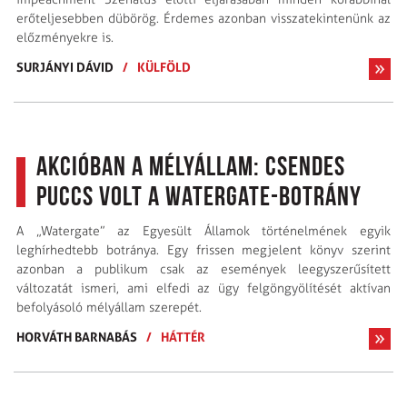
erőteljesebben dübörög. Érdemes azonban visszatekintenünk az
előzményekre is.
SURJÁNYI DÁVID
/
KÜLFÖLD
Akcióban a mélyállam: csendes
puccs volt a Watergate-botrány
A „Watergate” az Egyesült Államok történelmének egyik
leghírhedtebb botránya. Egy frissen megjelent könyv szerint
azonban a publikum csak az események leegyszerűsített
változatát ismeri, ami elfedi az ügy felgöngyölítését aktívan
befolyásoló mélyállam szerepét.
HORVÁTH BARNABÁS
/
HÁTTÉR