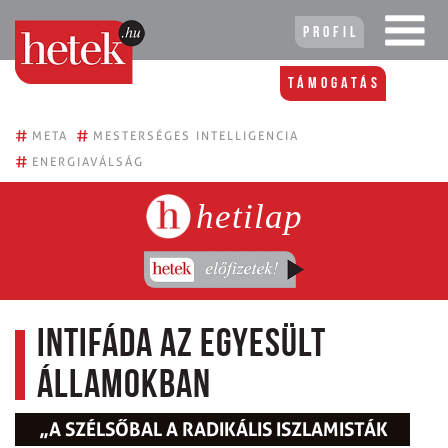
Profil
Támogatás
#
#
META
MESTERSÉGES INTELLIGENCIA
#
ENERGIAVÁLSÁG
hetilap
Intifáda az Egyesült
Államokban
„A SZÉLSŐBAL A RADIKÁLIS ISZLAMISTÁK