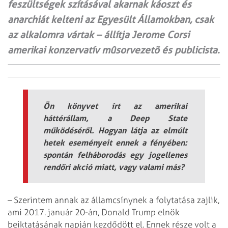
feszültségek szításával akarnak káoszt és
anarchiát kelteni az Egyesült Államokban, csak
az alkalomra vártak – állítja Jerome Corsi
amerikai konzervatív mûsor­vezetõ és publicista.
Ön könyvet írt az amerikai
háttérállam, a Deep State
működéséről. Hogyan látja az elmúlt
hetek eseményeit ennek a fényében:
spontán felháborodás egy jogellenes
rendőri akció miatt, vagy valami más?
– Szerintem annak az államcsínynek a folytatása zajlik,
ami 2017. január 20-án, Donald Trump elnök
beiktatásának napján kezdődött el. Ennek része volt a