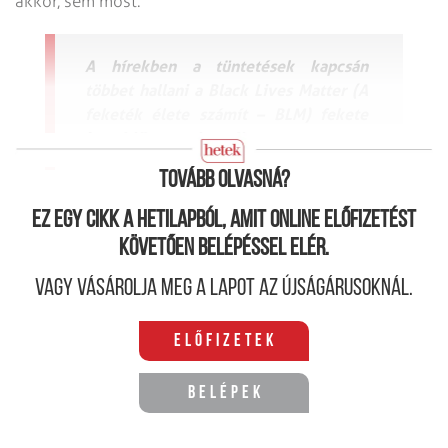
akkor, sem most.
A hírekben a tüntetések kapcsán
többet hallani a Black Lives Matter (A
feketék élete számít – BLM) fekete
jogvédő mozgalomról…
Tovább olvasná?
Ez egy cikk a hetilapból, amit online előfizetést
követően belépéssel elér.
Vagy vásárolja meg a lapot az újságárusoknál.
Előfizetek
Belépek