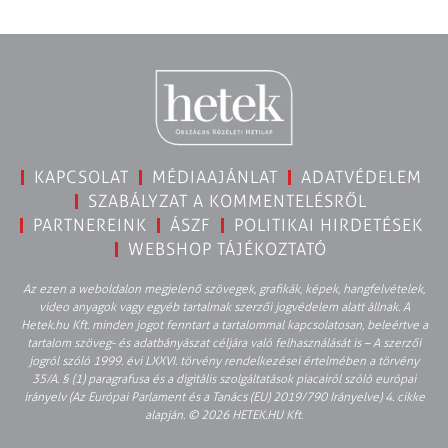
KAPCSOLAT
MÉDIAAJÁNLAT
ADATVÉDELEM
SZABÁLYZAT A KOMMENTELÉSRŐL
PARTNEREINK
ÁSZF
POLITIKAI HIRDETÉSEK
WEBSHOP TÁJÉKOZTATÓ
Az ezen a weboldalon megjelenő szövegek, grafikák, képek, hangfelvételek,
video anyagok vagy egyéb tartalmak szerzői jogvédelem alatt állnak. A
Hetek.hu Kft. minden jogot fenntart a tartalommal kapcsolatosan, beleértve a
tartalom szöveg- és adatbányászat céljára való felhasználását is – A szerzői
jogról szóló 1999. évi LXXVI. törvény rendelkezései értelmében a törvény
35/A. § (1) paragrafusa és a digitális szolgáltatások piacairól szóló európai
irányelv (Az Európai Parlament és a Tanács (EU) 2019/790 Irányelve) 4. cikke
alapján. © 2026 HETEK.HU Kft.