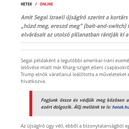
HETEK
/
ONLINE
Amit Segal izraeli újságíró szerint a kortá
„húzd meg, ereszd meg” (bait-and-switch) 
elvárásait az utolsó pillanatban rántják ki a
Segal példaként a legutóbbi amerikai-iráni esemé
lelövése miatt már Kharg-sziget elleni csapásokró
Trump elnök váratlanul leállította a műveleteket
hivatkozva.
Fogjunk össze és védjük meg közösen az
ezért dolgozik. Állj mellénk te is:
hetek.h
Az újságíró úgy véli, ebből a bizonytalanságból e