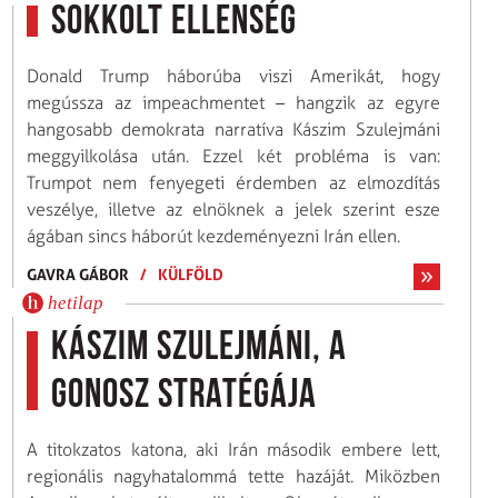
Sokkolt ellenség
Donald Trump háborúba viszi Amerikát, hogy
megússza az impeachmentet – hangzik az egyre
hangosabb demokrata narratíva Kászim Szulejmáni
meggyilkolása után. Ezzel két probléma is van:
Trumpot nem fenyegeti érdemben az elmozdítás
veszélye, illetve az elnöknek a jelek szerint esze
ágában sincs háborút kezdeményezni Irán ellen.
GAVRA GÁBOR
/
KÜLFÖLD
hetilap
Kászim Szulejmáni, a
gonosz stratégája
A titokzatos katona, aki Irán második embere lett,
regionális nagyhatalommá tette hazáját. Miközben