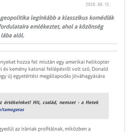
2026. 06. 12.
rs geopolitika leginkább a klasszikus komédiák
fordulataira emlékeztet, ahol a közönség
 lába alól.
nyeket hozza fel: miután egy amerikai helikopter
l és kemény katonai fellépésről volt szó, Donald
 egy új egyetértési megállapodás jóváhagyására
 értékeinket! Hit, család, nemzet - a Hetek
u/tamogatas
gyedül az irániak profitálnak, miközben a