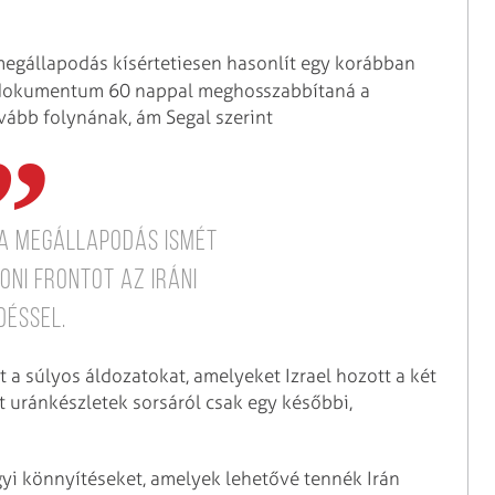
egállapodás kísértetiesen hasonlít egy korábban
. A dokumentum 60 nappal meghosszabbítaná a
vább folynának, ám Segal szerint
y a megállapodás ismét
oni frontot az iráni
déssel.
 a súlyos áldozatokat, amelyeket Izrael hozott a két
t uránkészletek sorsáról csak egy későbbi,
gyi könnyítéseket, amelyek lehetővé tennék Irán