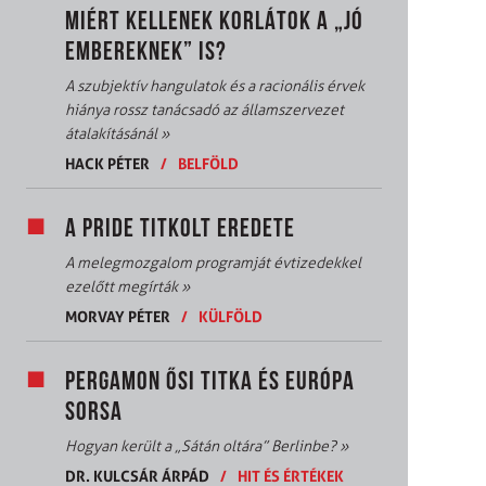
MIÉRT KELLENEK KORLÁTOK A „JÓ
EMBEREKNEK” IS?
A szubjektív hangulatok és a racionális érvek
hiánya rossz tanácsadó az államszervezet
átalakításánál
»
HACK PÉTER
/
BELFÖLD
A PRIDE TITKOLT EREDETE
A melegmozgalom programját évtizedekkel
ezelőtt megírták
»
MORVAY PÉTER
/
KÜLFÖLD
PERGAMON ŐSI TITKA ÉS EURÓPA
SORSA
Hogyan került a „Sátán oltára” Berlinbe?
»
DR. KULCSÁR ÁRPÁD
/
HIT ÉS ÉRTÉKEK