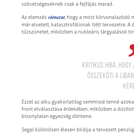
szövetségeseknek csak a fejfájás marad.
Az elemzés
, hogy a most körvonalazódó m
rámutat
már elvetett, katasztrofálisnak ítélt tervezetre
tűzszünetet, miközben a nukleáris tárgyalások to
kritikus hiba, hog
összeköti a liban
kér
Ezzel az alku gyakorlatilag semmissé tenné azokat
front elválasztása érdekében, miközben a dúsítot
bizonytalan egyezség döntene.
Segal különösen élesen bírálja a tervezett pénzü