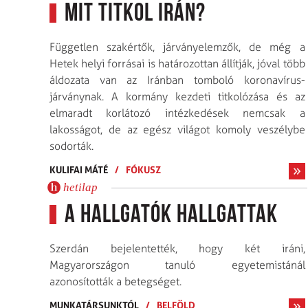
Mit titkol Irán?
Független szakértők, járványelemzők, de még a
Hetek helyi forrásai is határozottan állítják, jóval több
áldozata van az Iránban tomboló koronavírus-
járványnak. A kormány kezdeti titkolózása és az
elmaradt korlátozó intézkedések nemcsak a
lakosságot, de az egész világot komoly veszélybe
sodorták.
KULIFAI MÁTÉ
/
FÓKUSZ
hetilap
A hallgatók hallgattak
Szerdán bejelentették, hogy két iráni,
Magyarországon tanuló egyetemistánál
azonosították a betegséget.
MUNKATÁRSUNKTÓL
/
BELFÖLD