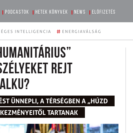
Podcastok
Hetek könyvek
News
Előfizetés
#
ÉGES INTELLIGENCIA
ENERGIAVÁLSÁG
humanitárius”
szélyeket rejt
 alku?
ST ÜNNEPLI, A TÉRSÉGBEN A „HÚZD
TKEZMÉNYEITŐL TARTANAK