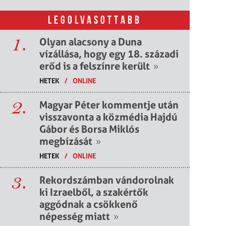
LEGOLVASOTTABB
1.
Olyan alacsony a Duna
vízállása, hogy egy 18. századi
erőd is a felszínre került
»
HETEK
/
ONLINE
2.
Magyar Péter kommentje után
visszavonta a közmédia Hajdú
Gábor és Borsa Miklós
megbízását
»
HETEK
/
ONLINE
3.
Rekordszámban vándorolnak
ki Izraelből, a szakértők
aggódnak a csökkenő
népesség miatt
»