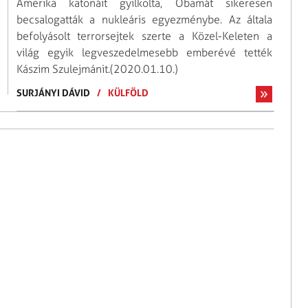
Amerika katonáit gyilkolta, Obamát sikeresen
becsalogatták a nukleáris egyezménybe. Az általa
befolyásolt terrorsejtek szerte a Közel-Keleten a
világ egyik legveszedelmesebb emberévé tették
Kászim Szulejmánit.(2020.01.10.)
SURJÁNYI DÁVID
/
KÜLFÖLD