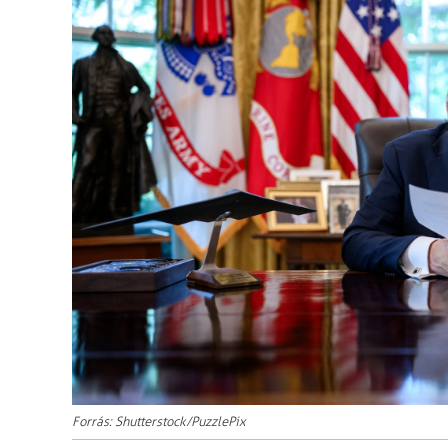
Forrás: Shutterstock/PuzzlePix