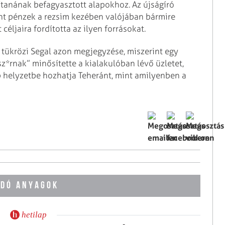
sítanának befagyasztott alapokhoz. Az újságíró
nt pénzek a rezsim kezében valójában bármire
céljaira fordította az ilyen forrásokat.
l tükrözi Segal azon megjegyzése, miszerint egy
sz*rnak” minősítette a kialakulóban lévő üzletet,
b helyzetbe hozhatja Teheránt, mint amilyenben a
DÓ ANYAGOK
hetilap