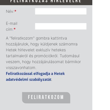
FELIRATKOZÁS HÍRLEVÉLRE
Név:
*
E-mail
cím:
*
A "feliratkozom" gombra kattintva
hozzájárulok, hogy küldjenek számomra
Hetek hírlevelet exkluzív hetekes
tartalmakról és promóciókról. Tudomásul
veszem, hogy hozzájárulásomat bármikor
visszavonhatom.
Feliratkozással elfogadja a Hetek
adatvédelmi szabályzatát
.