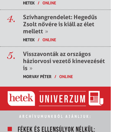
HETEK
/
ONLINE
4.
Szívhangrendelet: Hegedűs
Zsolt nővére is kiáll az élet
mellett
»
HETEK
/
ONLINE
5.
Visszavonták az országos
háziorvosi vezető kinevezését
is
»
MORVAY PÉTER
/
ONLINE
ARCHÍVUMUNKBÓL AJÁNLJUK:
FÉKEK ÉS ELLENSÚLYOK NÉLKÜL: