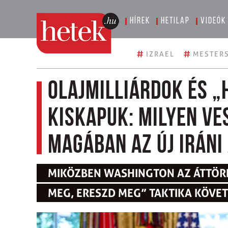
Hírek
Hetilap
Videók
#
#
IZRAEL
MESTERS
Olajmilliárdok és „
kiskapuk: Milyen ve
magában az új iráni
MIKÖZBEN WASHINGTON AZ ÁTTÖRÉ
MEG, ERESZD MEG” TAKTIKA KÖVE