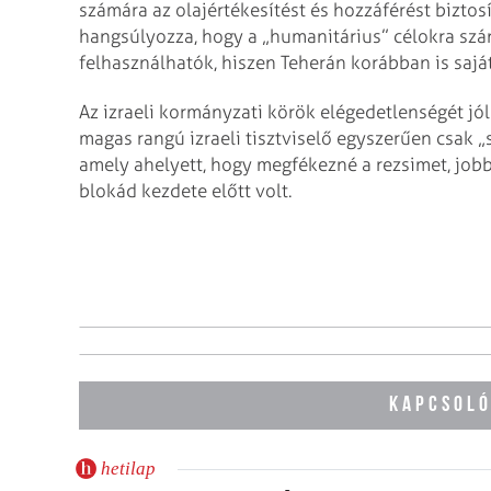
számára az olajértékesítést és hozzáférést bizto
hangsúlyozza, hogy a „humanitárius” célokra szá
felhasználhatók, hiszen Teherán korábban is saját 
Az izraeli kormányzati körök elégedetlenségét jó
magas rangú izraeli tisztviselő egyszerűen csak „
amely ahelyett, hogy megfékezné a rezsimet, job
blokád kezdete előtt volt.
KAPCSOLÓ
hetilap