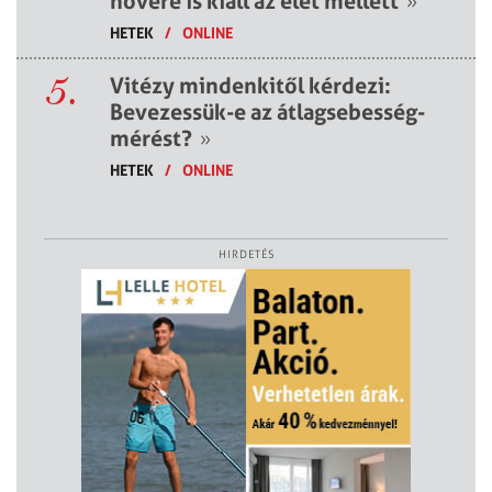
nővére is kiáll az élet mellett
»
HETEK
/
ONLINE
5.
Vitézy mindenkitől kérdezi:
Bevezessük-e az átlagsebesség-
mérést?
»
HETEK
/
ONLINE
HIRDETÉS