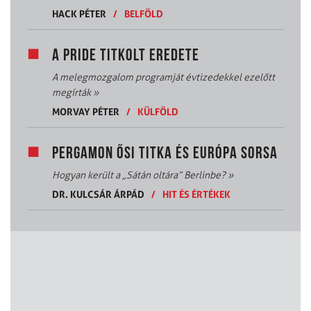
HACK PÉTER
/
BELFÖLD
A PRIDE TITKOLT EREDETE
A melegmozgalom programját évtizedekkel ezelőtt
megírták
»
MORVAY PÉTER
/
KÜLFÖLD
PERGAMON ŐSI TITKA ÉS EURÓPA SORSA
Hogyan került a „Sátán oltára” Berlinbe?
»
DR. KULCSÁR ÁRPÁD
/
HIT ÉS ÉRTÉKEK