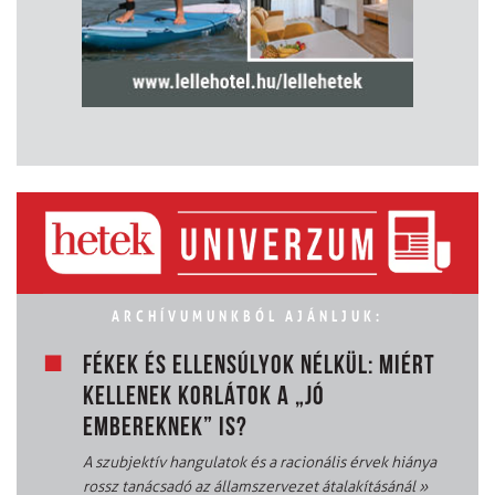
ARCHÍVUMUNKBÓL AJÁNLJUK:
FÉKEK ÉS ELLENSÚLYOK NÉLKÜL: MIÉRT
KELLENEK KORLÁTOK A „JÓ
EMBEREKNEK” IS?
A szubjektív hangulatok és a racionális érvek hiánya
rossz tanácsadó az államszervezet átalakításánál
»