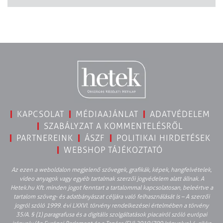
KAPCSOLAT
MÉDIAAJÁNLAT
ADATVÉDELEM
SZABÁLYZAT A KOMMENTELÉSRŐL
PARTNEREINK
ÁSZF
POLITIKAI HIRDETÉSEK
WEBSHOP TÁJÉKOZTATÓ
Az ezen a weboldalon megjelenő szövegek, grafikák, képek, hangfelvételek,
video anyagok vagy egyéb tartalmak szerzői jogvédelem alatt állnak. A
Hetek.hu Kft. minden jogot fenntart a tartalommal kapcsolatosan, beleértve a
tartalom szöveg- és adatbányászat céljára való felhasználását is – A szerzői
jogról szóló 1999. évi LXXVI. törvény rendelkezései értelmében a törvény
35/A. § (1) paragrafusa és a digitális szolgáltatások piacairól szóló európai