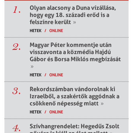
1.
Olyan alacsony a Duna vízállása,
hogy egy 18. századi erőd is a
felszínre került
»
HETEK
/
ONLINE
2.
Magyar Péter kommentje után
visszavonta a közmédia Hajdú
Gábor és Borsa Miklós megbízását
»
HETEK
/
ONLINE
3.
Rekordszámban vándorolnak ki
Izraelből, a szakértők aggódnak a
csökkenő népesség miatt
»
HETEK
/
ONLINE
4.
Szívhangrendelet: Hegedűs Zsolt