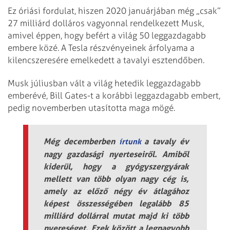
Ez óriási fordulat, hiszen 2020 januárjában még „csak”
27 milliárd dolláros vagyonnal rendelkezett Musk,
amivel éppen, hogy befért a világ 50 leggazdagabb
embere közé. A Tesla részvényeinek árfolyama a
kilencszeresére emelkedett a tavalyi esztendőben.
Musk júliusban vált a világ hetedik leggazdagabb
emberévé, Bill Gates-t a korábbi leggazdagabb embert,
pedig novemberben utasította maga mögé.
Még decemberben
a tavaly év
írtunk
nagy gazdasági nyerteseiről. Amiből
kiderül, hogy a gyógyszergyárak
mellett van több olyan nagy cég is,
amely az előző négy év átlagához
képest összességében legalább 85
milliárd dollárral mutat majd ki több
nyereséget. Ezek között a legnagyobb