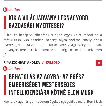
hetilap
Kik a világjárvány legnagyobb
gazdasági nyertesei?
A kis- és közép-vállalkozások szintjén egyik üzlet csődöl be a
másik után, van azonban néhány olyan szektor, amely óriási
nyereséget kaszál a koronavírus-világjárványon. Sőt,
néhányan fennállásuk történetében még sosem kerestek ilyen
jól.
RIMASZOMBATI ANDREA
/
KÜLFÖLD
hetilap
Behatolás az agyba: az egész
emberiséget Mesterséges
Intelligenciára kötné Elon Musk
Nemcsak agyi és gerincbetegségeket gyógyíthat majd Elon Musk