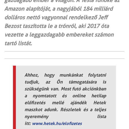
gazdagabb ember a világon. A Tesla főnöke az
Amazon alapítóját, a nagyjából 184 milliárd
dolláros nettó vagyonnal rendelkező Jeff
Bezost taszította le a trónról, aki 2017 óta
vezette a leggazdagabb embereket számon
tartó listát.
Ahhoz, hogy munkánkat folytatni
tudjuk, az Ön támogatására is
szükségünk van. Most futó akciónkban
a nyomtatott és online hetilap
előfizetés mellé ajándék Hetek
maszkot adunk. Részletek és a teljes
nyeremény lista
itt:
www.hetek.hu/elofizetes