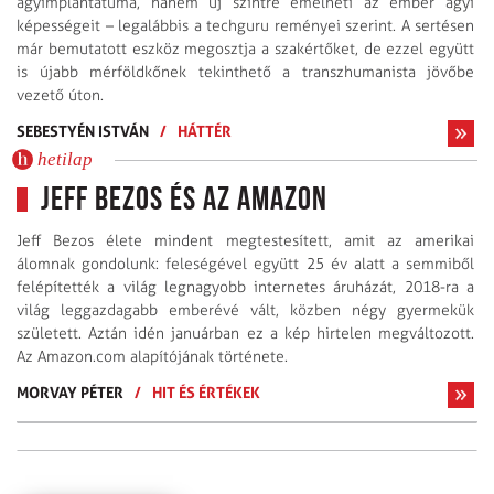
agyimplantátuma, hanem új szintre emelheti az ember agyi
képességeit – legalábbis a techguru reményei szerint. A sertésen
már bemutatott eszköz megosztja a szakértőket, de ezzel együtt
is újabb mérföldkőnek tekinthető a transzhumanista jövőbe
vezető úton.
SEBESTYÉN ISTVÁN
/
HÁTTÉR
hetilap
Jeff Bezos és az Amazon
Jeff Bezos élete mindent megtestesített, amit az amerikai
álomnak gondolunk: feleségével együtt 25 év alatt a semmiből
felépítették a világ legnagyobb internetes áruházát, 2018-ra a
világ leggazdagabb emberévé vált, közben négy gyermekük
született. Aztán idén januárban ez a kép hirtelen megváltozott.
Az Amazon.com alapítójának története.
MORVAY PÉTER
/
HIT ÉS ÉRTÉKEK