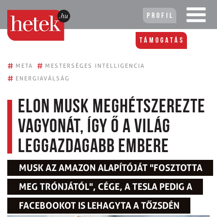
Profil
Támogatás
#
#
META
MESTERSÉGES INTELLIGENCIA
#
ENERGIAVÁLSÁG
Elon Musk meghétszerezte
vagyonát, így ő a világ
leggazdagabb embere
MUSK AZ AMAZON ALAPÍTÓJÁT "FOSZTOTTA
MEG TRÓNJÁTÓL", CÉGE, A TESLA PEDIG A
FACEBOOKOT IS LEHAGYTA A TŐZSDÉN