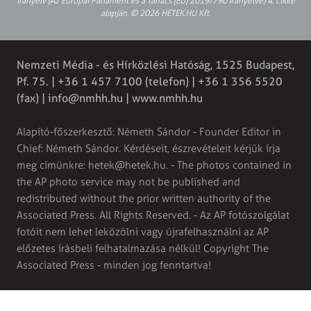
irányelv (Az Európai Parlament és a Tanács (EU) 2019/790 Irányelve) 4. cikke
alapján. © 2026 HETEK.HU Kft.
Nemzeti Média - és Hírközlési Hatóság, 1525 Budapest,
Pf. 75. | +36 1 457 7100 (telefon) | +36 1 356 5520
(fax) |
info@nmhh.hu
| www.nmhh.hu
Alapító-főszerkesztő: Németh Sándor - Founder Editor in
Chief: Németh Sándor. Kérdéseit, észrevételeit kérjük írja
meg címünkre:
hetek@hetek.hu
. - The photos contained in
the AP photo service may not be published and
redistributed without the prior written authority of the
Associated Press. All Rights Reserved. - Az AP fotószolgálat
fotóit nem lehet leközölni vagy újrafelhasználni az AP
előzetes írásbeli felhatalmazása nélkül! Copyright The
Associated Press - minden jog fenntartva!