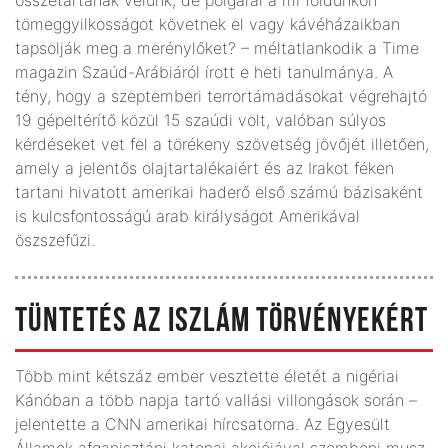
tömeggyilkosságot követnek el vagy kávéházaikban
tapsolják meg a merénylőket? – méltatlankodik a Time
magazin Szaúd-Arábiáról írott e heti tanulmánya. A
tény, hogy a szeptemberi terrortámadásokat végrehajtó
19 gépeltérítő közül 15 szaúdi volt, valóban súlyos
kérdéseket vet fel a törékeny szövetség jövőjét illetően,
amely a jelentős olajtartalékaiért és az Irakot féken
tartani hivatott amerikai haderő első számú bázisaként
is kulcsfontosságú arab királyságot Amerikával
öszszefűzi.
TÜNTETÉS AZ ISZLÁM TÖRVÉNYEKÉRT
Több mint kétszáz ember vesztette életét a nigériai
Kánóban a több napja tartó vallási villongások során –
jelentette a CNN amerikai hírcsatorna. Az Egyesült
Államok afganisztáni katonai akciójával szembeni musz-