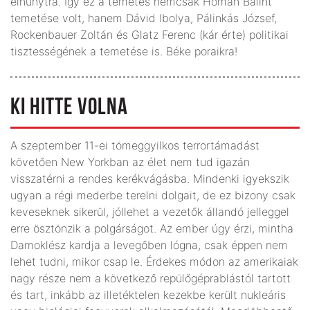
elhunytra. Így ez a temetés nemcsak Hóman Bálint
temetése volt, hanem Dávid Ibolya, Pálinkás József,
Rockenbauer Zoltán és Glatz Ferenc (kár érte) politikai
tisztességének a temetése is. Béke poraikra!
KI HITTE VOLNA
A szeptember 11-ei tömeggyilkos terrortámadást
követően New Yorkban az élet nem tud igazán
visszatérni a rendes kerékvágásba. Mindenki igyekszik
ugyan a régi mederbe terelni dolgait, de ez bizony csak
keveseknek sikerül, jóllehet a vezetők állandó jelleggel
erre ösztönzik a polgárságot. Az ember úgy érzi, mintha
Damoklész kardja a levegőben lógna, csak éppen nem
lehet tudni, mikor csap le. Érdekes módon az amerikaiak
nagy része nem a következő repülőgéprablástól tartott
és tart, inkább az illetéktelen kezekbe került nukleáris