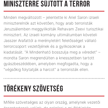
MINISZTERRE SÚJTOTT A TERROR
Minden megváltozott – jelentette ki Ariel Saron izraeli
miniszterelnök azt követően, hogy arab terroristák
Jeruzsálemben meggyilkolták Rehavam Zeevi turisztikai
minisztert. Az izraeli kormány ultimátumban követeli
Jasszer Arafattól a merényletért felelősséget vállaló
terrorcsoport vezetőjének és a gyilkosoknak a
kiadatását. "A Mindenható bosszulja meg a véredet" –
mondta Saron megrendülten a knesszetben tartott
gyászbeszédében, amelyben megfogadta, hogy a
"végsőkig folytatják a harcot" a terroristák ellen.
TÖRÉKENY SZÖVETSÉG
Miféle szövetséges az olyan ország, amelynek vezetői
összetartanak velünk, de polgárai a mi földünkön