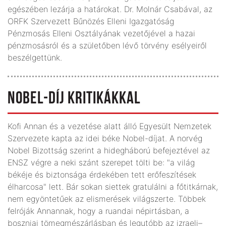
egészében lezárja a határokat. Dr. Molnár Csabával, az
ORFK Szervezett Bűnözés Elleni Igazgatóság
Pénzmosás Elleni Osztályának vezetőjével a hazai
pénzmosásról és a születőben lévő törvény esélyeiről
beszélgettünk.
NOBEL-DÍJ KRITIKÁKKAL
Kofi Annan és a vezetése alatt álló Egyesült Nemzetek
Szervezete kapta az idei béke Nobel-díjat. A norvég
Nobel Bizottság szerint a hidegháború befejeztével az
ENSZ végre a neki szánt szerepet tölti be: "a világ
békéje és biztonsága érdekében tett erőfeszítések
élharcosa" lett. Bár sokan siettek gratulálni a főtitkárnak,
nem egyöntetűek az elismerések világszerte. Többek
felróják Annannak, hogy a ruandai népirtásban, a
boszniai tömegmészárlásban és legutóbb az izraeli–