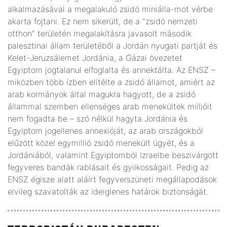
alkalmazásával a megalakuló zsidó miniálla-mot vérbe
akarta fojtani. Ez nem sikerült, de a "zsidó nemzeti
otthon" területén megalakításra javasolt második
palesztinai állam területéből a Jordán nyugati partját és
Kelet-Jeruzsálemet Jordánia, a Gázai övezetet
Egyiptom jogtalanul elfoglalta és annektálta. Az ENSZ –
miközben több ízben elítélte a zsidó államot, amiért az
arab kormányok által magukra hagyott, de a zsidó
állammal szemben ellenséges arab menekültek millióit
nem fogadta be – szó nélkül hagyta Jordánia és
Egyiptom jogellenes annexióját, az arab országokból
elűzött közel egymillió zsidó menekült ügyét, és a
Jordániából, valamint Egyiptomból Izraelbe beszivárgott
fegyveres bandák rablásait és gyilkosságait. Pedig az
ENSZ égisze alatt aláírt fegyverszüneti megállapodások
elvileg szavatolták az ideiglenes határok biztonságát.