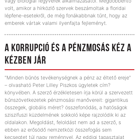
vagy biológiai fegyverek alkalmazásától. Megdöbbentő
volt, amikor a hírközlő szervek beszámoltak a floridai
lépfene-esetekről, de még fonákabbnak tűnt, hogy az
emberek vártak valami ilyenfajta fejleményt.
A KORRUPCIÓ ÉS A PÉNZMOSÁS KÉZ A
KÉZBEN JÁR
"Minden bűnös tevékenységnek a pénz az éltető ereje"
– olvasható Peter Lilley Piszkos ügyletek cím?
könyvében. A szerző érzékletesen írja körül a szervezett
bűnszövetkezetek pénzmosási manővereit: gigantikus
összegek, globális méret? összefonódás, a hatóságok
sziszifuszi küzdelmének sokkoló képe rajzolódik ki az
oldalakon. Megoldást, feloldást nem ad a szerző, s
ebben az erősödő nemzetközi összefogás sem
kecsegtet túl nagy reménnyel. Az eddigi tapasztalat