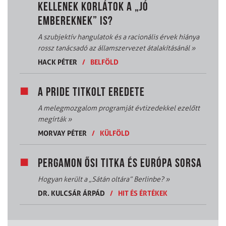
KELLENEK KORLÁTOK A „JÓ
EMBEREKNEK” IS?
A szubjektív hangulatok és a racionális érvek hiánya
rossz tanácsadó az államszervezet átalakításánál
»
HACK PÉTER
/
BELFÖLD
A PRIDE TITKOLT EREDETE
A melegmozgalom programját évtizedekkel ezelőtt
megírták
»
MORVAY PÉTER
/
KÜLFÖLD
PERGAMON ŐSI TITKA ÉS EURÓPA SORSA
Hogyan került a „Sátán oltára” Berlinbe?
»
DR. KULCSÁR ÁRPÁD
/
HIT ÉS ÉRTÉKEK