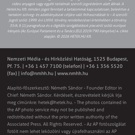
video anyagok vagy egyéb tartalmak szerzői jogvédelem alatt állnak. A
Hetek.hu Kft. minden jogot fenntart a tartalommal kapcsolatosan, beleértve a
tartalom szöveg- és adatbányászat céljára való felhasználását is – A szerzői
jogról szóló 1999. évi LXXVI. törvény rendelkezései értelmében a törvény
35/A. § (1) paragrafusa és a digitális szolgáltatások piacairól szóló európai
irányelv (Az Európai Parlament és a Tanács (EU) 2019/790 Irányelve) 4. cikke
alapján. © 2026 HETEK.HU Kft.
Nemzeti Média - és Hírközlési Hatóság, 1525 Budapest,
Pf. 75. | +36 1 457 7100 (telefon) | +36 1 356 5520
(fax) |
info@nmhh.hu
| www.nmhh.hu
Alapító-főszerkesztő: Németh Sándor - Founder Editor in
Chief: Németh Sándor. Kérdéseit, észrevételeit kérjük írja
meg címünkre:
hetek@hetek.hu
. - The photos contained in
the AP photo service may not be published and
redistributed without the prior written authority of the
Associated Press. All Rights Reserved. - Az AP fotószolgálat
fotóit nem lehet leközölni vagy újrafelhasználni az AP