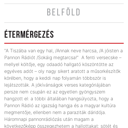
BELFÖLD
ÉTERMÉRGEZÉS
"A Tiszába van egy hal, /Annak neve harcsa, /A jóisten a
Pannon Rádiót /Sokáig megtarcsa!" A fenti versecske –
mellyel költője, egy odaadó hallgató köszöntötte az
egyéves adót – oly nagy sikert aratott a műsorkészítők
körében, hogy a keddi nap folyamán többször is
lejátszották. A jókívánságok verses kategóriájában
persze nem csupán ez az egyetlen gyöngyszem
hangzott el: a többi általában hangsúlyozta, hogy a
Pannon Rádió az igazság hangja és a magyar kultúra
megmentője, ellenben nem a paraziták dáridója.
Háromnapi pannonrádiózás után magam a
következőképp összegezhetem a hallottakat: sötét és