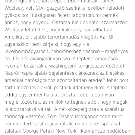
washingtoni szenátus épületében találtak. James
Woolsey, volt CIA-igazgató szerint a levélben feladott
gyilkos por "túlságosan fejlett laboratóriumi termék"
ahhoz, hogy egyedül Oszama bin Ladentől származzon.
Woolsey feltételezi, hogy Irak vagy Irán állhat az
Amerikát ért újabb terrortámadás mögött. Az FBI
ugyanakkor nem zárja ki, hogy egy – a
levélbombagyáros Unabomberhez hasonló – magányos
őrült tudós akciójáról van szó. A lépfenetámadások
nyomán bezárták a washingtoni kongresszus épületét.
Napról napra újabb bejelentések érkeznek az illetékes
amerikai hatóságokhoz azonosítatlan eredet? fehér port
tartalmazó levelekről, postai küldeményekről. A lépfene
eddig egy ember halálát okozta, több tucatnyian
megfertőződtek, és milliók rettegnek attól, hogy maguk
is áldozatokká váltak. A hét közepéig csak a szenátus
többségi vezetője, Tom Dashle irodájában több mint
harminc fertőzést regisztráltak, és lépfene- spórákat
találtak George Pataki New York-i kormányzó irodájában