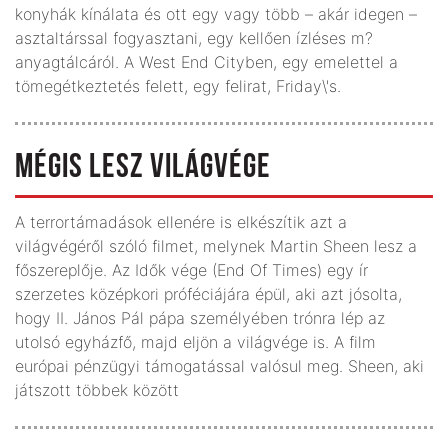
konyhák kínálata és ott egy vagy több – akár idegen –
asztaltárssal fogyasztani, egy kellően ízléses m?
anyagtálcáról. A West End Cityben, egy emelettel a
tömegétkeztetés felett, egy felirat, Friday\'s.
MÉGIS LESZ VILÁGVÉGE
A terrortámadások ellenére is elkészítik azt a
világvégéről szóló filmet, melynek Martin Sheen lesz a
főszereplője. Az Idők vége (End Of Times) egy ír
szerzetes középkori próféciájára épül, aki azt jósolta,
hogy II. János Pál pápa személyében trónra lép az
utolsó egyházfő, majd eljön a világvége is. A film
európai pénzügyi támogatással valósul meg. Sheen, aki
játszott többek között