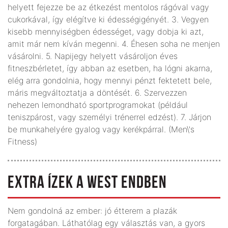
helyett fejezze be az étkezést mentolos rágóval vagy
cukorkával, így elégítve ki édességigényét. 3. Vegyen
kisebb mennyiségben édességet, vagy dobja ki azt,
amit már nem kíván megenni. 4. Éhesen soha ne menjen
vásárolni. 5. Napijegy helyett vásároljon éves
fitneszbérletet, így abban az esetben, ha lógni akarna,
elég arra gondolnia, hogy mennyi pénzt fektetett bele,
máris megváltoztatja a döntését. 6. Szervezzen
nehezen lemondható sportprogramokat (például
teniszpárost, vagy személyi trénerrel edzést). 7. Járjon
be munkahelyére gyalog vagy kerékpárral. (Men\'s
Fitness)
EXTRA ÍZEK A WEST ENDBEN
Nem gondolná az ember: jó étterem a plazák
forgatagában. Láthatólag egy választás van, a gyors