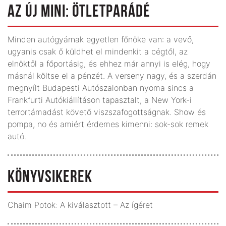
AZ ÚJ MINI: ÖTLETPARÁDÉ
Minden autógyárnak egyetlen főnöke van: a vevő,
ugyanis csak ő küldhet el mindenkit a cégtől, az
elnöktől a főportásig, és ehhez már annyi is elég, hogy
másnál költse el a pénzét. A verseny nagy, és a szerdán
megnyílt Budapesti Autószalonban nyoma sincs a
Frankfurti Autókiállításon tapasztalt, a New York-i
terrortámadást követő viszszafogottságnak. Show és
pompa, no és amiért érdemes kimenni: sok-sok remek
autó.
KÖNYVSIKEREK
Chaim Potok: A kiválasztott – Az ígéret