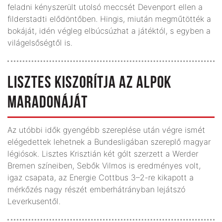
feladni kényszerült utolsó meccsét Devenport ellen a
filderstadti elődöntőben. Hingis, miután megműtötték a
bokáját, idén végleg elbúcsúzhat a játéktól, s egyben a
világelsőségtől is.
LISZTES KISZORÍTJA AZ ALPOK
MARADONÁJÁT
Az utóbbi idők gyengébb szereplése után végre ismét
elégedettek lehetnek a Bundesligában szereplő magyar
légiósok. Lisztes Krisztián két gólt szerzett a Werder
Bremen színeiben, Sebők Vilmos is eredményes volt,
igaz csapata, az Energie Cottbus 3–2-re kikapott a
mérkőzés nagy részét emberhátrányban lejátszó
Leverkusentől.