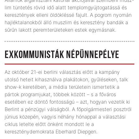
lim tüntetés rövid idő alatt templomgyújtogatássá és
keresztények elleni öldökléssé fajult. A pogrom nyomán
hajléktalanokból álló muszlim és keresztény bandák a
sűrűn lakott peremterületeken estek egymásnak.
EXKOMMUNISTÁK NÉPÜNNEPÉLYE
Az október 21-ei berlini választás előtt a kampány
utolsó heteit kihasználva plakátokon, gyűléseken, talk
show-k keretében, a média területein ismertetik a
pártok programjukat, többek között – s a főváros
esetében ez döntő fontosságú – azt, hogyan vezetik ki
Berlint a pénzügyi válságból. A főpolgármesteri posztról
június közepén, vagyis néhány hónappal a választási
ciklus letelte előtt önként mondott le a
kereszténydemokrata Eberhard Diepgen.