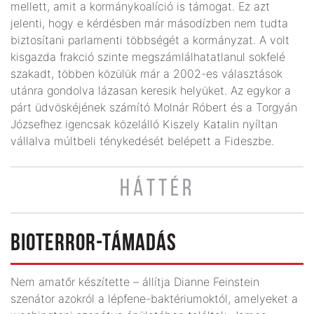
mellett, amit a kormánykoalíció is támogat. Ez azt
jelenti, hogy e kérdésben már másodízben nem tudta
biztosítani parlamenti többségét a kormányzat. A volt
kisgazda frakció szinte megszámlálhatatlanul sokfelé
szakadt, többen közülük már a 2002-es választások
utánra gondolva lázasan keresik helyüket. Az egykor a
párt üdvöskéjének számító Molnár Róbert és a Torgyán
Józsefhez igencsak közelálló Kiszely Katalin nyíltan
vállalva múltbeli ténykedését belépett a Fideszbe.
HÁTTÉR
BIOTERROR-TÁMADÁS
Nem amatőr készítette – állítja Dianne Feinstein
szenátor azokról a lépfene-baktériumoktól, amelyeket a