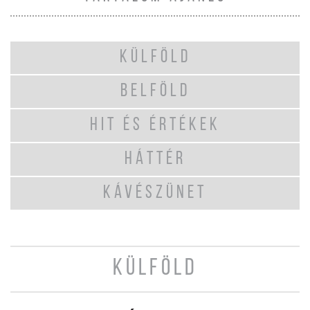
KÜLFÖLD
BELFÖLD
HIT ÉS ÉRTÉKEK
HÁTTÉR
KÁVÉSZÜNET
KÜLFÖLD