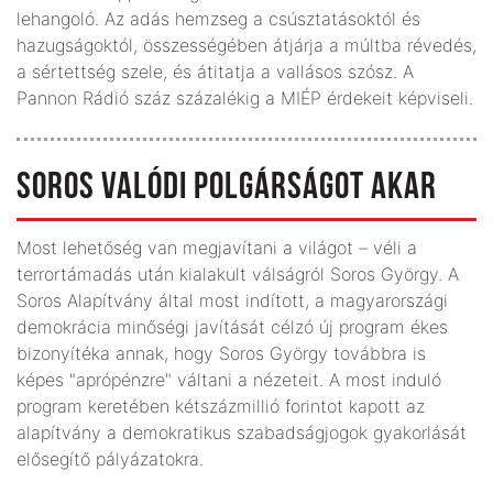
lehangoló. Az adás hemzseg a csúsztatásoktól és
hazugságoktól, összességében átjárja a múltba révedés,
a sértettség szele, és átitatja a vallásos szósz. A
Pannon Rádió száz százalékig a MIÉP érdekeit képviseli.
SOROS VALÓDI POLGÁRSÁGOT AKAR
Most lehetőség van megjavítani a világot – véli a
terrortámadás után kialakult válságról Soros György. A
Soros Alapítvány által most indított, a magyarországi
demokrácia minőségi javítását célzó új program ékes
bizonyítéka annak, hogy Soros György továbbra is
képes "aprópénzre" váltani a nézeteit. A most induló
program keretében kétszázmillió forintot kapott az
alapítvány a demokratikus szabadságjogok gyakorlását
elősegítő pályázatokra.