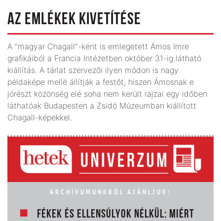
AZ EMLÉKEK KIVETÍTÉSE
A "magyar Chagall"-ként is emlegetett Ámos Imre
grafikáiból a Francia Intézetben október 31-ig látható
kiállítás. A tárlat szervezői ilyen módon is nagy
példaképe mellé állítják a festőt, hiszen Ámosnak e
jórészt közönség elé soha nem került rajzai egy időben
láthatóak Budapesten a Zsidó Múzeumban kiállított
Chagall-képekkel.
ARCHÍVUMUNKBÓL AJÁNLJUK:
FÉKEK ÉS ELLENSÚLYOK NÉLKÜL: MIÉRT