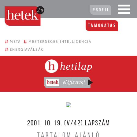
Profil
Támogatás
#
#
META
MESTERSÉGES INTELLIGENCIA
#
ENERGIAVÁLSÁG
hetilap
2001. 10. 19. (V/42) LAPSZÁM
TARTALOM AJÁNLÓ