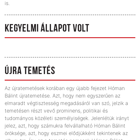
is.
KEGYELMI ÁLLAPOT VOLT
ÚJRA TEMETÉS
Az újratemetések korában egy újabb fejezet Hóman
Bálint újratemetése. Azt, hogy nem egyszerűen az
elmaradt végtisztesség megadásáról van szó, jelzik a
temetésen részt vevő prominens, politikai és
tudományos közéleti személyiségek. Jelenlétük irányt
jelez, azt, hogy számukra felvállalható Hóman Bálint
öröksége, azt, hogy eszmei elődjükként tekintenek az