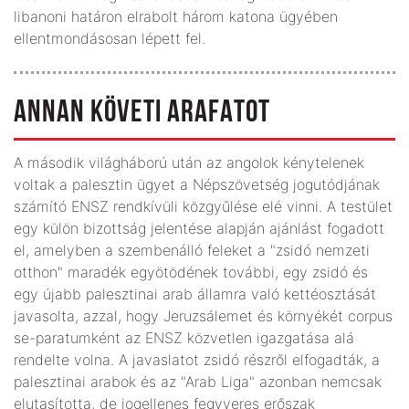
libanoni határon elrabolt három katona ügyében
ellentmondásosan lépett fel.
ANNAN KÖVETI ARAFATOT
A második világháború után az angolok kénytelenek
voltak a palesztin ügyet a Népszövetség jogutódjának
számító ENSZ rendkívüli közgyűlése elé vinni. A testület
egy külön bizottság jelentése alapján ajánlást fogadott
el, amelyben a szembenálló feleket a "zsidó nemzeti
otthon" maradék egyötödének további, egy zsidó és
egy újabb palesztinai arab államra való kettéosztását
javasolta, azzal, hogy Jeruzsálemet és környékét corpus
se-paratumként az ENSZ közvetlen igazgatása alá
rendelte volna. A javaslatot zsidó részről elfogadták, a
palesztinai arabok és az "Arab Liga" azonban nemcsak
elutasította, de jogellenes fegyveres erőszak