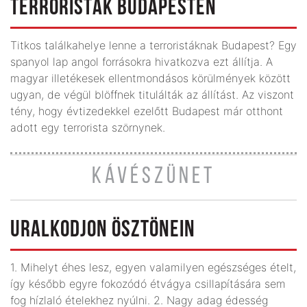
TERRORISTÁK BUDAPESTEN
Titkos találkahelye lenne a terroristáknak Budapest? Egy
spanyol lap angol forrásokra hivatkozva ezt állítja. A
magyar illetékesek ellentmondásos körülmények között
ugyan, de végül blöffnek titulálták az állítást. Az viszont
tény, hogy évtizedekkel ezelőtt Budapest már otthont
adott egy terrorista szörnynek.
KÁVÉSZÜNET
URALKODJON ÖSZTÖNEIN
1. Mihelyt éhes lesz, egyen valamilyen egészséges ételt,
így később egyre fokozódó étvágya csillapítására sem
fog hízlaló ételekhez nyúlni. 2. Nagy adag édesség