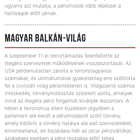
ugyanis azt mutatja, a pénzmosók több lépéssel a
hatóságok előtt járnak.
MAGYAR BALKÁN-VILÁG
A szeptember 11-ei terrortámadás felerősítette az
illegális szervezetek működésének visszaszorítását. Az
USA példamutatóan zárolta a terroristagyanús
számlákat, és ultimátumával gyakorlatilag erre szólította
fel a civilizált világ pénzintézeteit is. Világszerte számos
intézkedés, törvénymódosítás született azóta, amelyek
mind az illegális pénz forgalmát kívánják leszorítani. A
héten a terrorizmus elleni küzdelem jegyében a
parlament elé került a pénzmosásról szóló törvény,
amely kibővíti a törvény hatálya alá eső szervezeteket,
kimondatlanul, de bezárásra ítéli az utcai pénzváltókat,
szükséges esetben a pénz mozgása előtt teljes