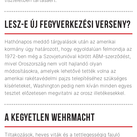
LESZ-E ÚJ FEGYVERKEZÉSI VERSENY?
Hathónapos meddő tárgyalások után az amerikai
kormány úgy határozott, hogy egyoldalúan felmondja az
1972-ben még a Szovjetunióval körött ABM-szerződést,
mivel Oroszország nem volt hajlandó olyan
módosításokra, amelyek lehetővé tették volna az
amerikai rakétavédelmi pajzs telepítéséhez szükséges
kísérleteket, Washington pedig nem kíván minden egyes
tesztet előzetesen megvitatni az orosz illetékesekkel.
A KEGYETLEN WEHRMACHT
Tiltakozások, heves viták és a tettlegességig fajuló