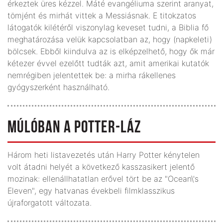
érkeztek üres kézzel. Máté evangéliuma szerint aranyat,
tömjént és mirhát vittek a Messiásnak. E titokzatos
látogatók kilétéről viszonylag keveset tudni, a Biblia fő
meghatározása velük kapcsolatban az, hogy (napkeleti)
bölcsek. Ebből kiindulva az is elképzelhető, hogy ők már
kétezer évvel ezelőtt tudták azt, amit amerikai kutatók
nemrégiben jelentettek be: a mirha rákellenes
gyógyszerként használható.
MÚLÓBAN A POTTER-LÁZ
Három heti listavezetés után Harry Potter kénytelen
volt átadni helyét a következő kasszasikert jelentő
mozinak: ellenállhatatlan erővel tört be az "Ocean\'s
Eleven", egy hatvanas évekbeli filmklasszikus
újraforgatott változata.