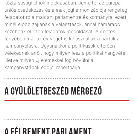
köztársasági elnök indoklásában kiemelte: az európai
uniós csatlakozás és annak jogharmonizációja rengeteg
feladatot ró a majdani parlamentre és kormányra, ezért
minél előbb zajlanak a választások, annál hamarabb
kezdhetik el ezen feladatok megoldását. A döntés
fényében már az év végét is kihasználják a pártok a
kampányolásra. Ugyanakkor a politikusok eltérően
vélekednek arról, hogy milyen lesz a politikai hangvétel,
illetve milyen új elemekkel fog bővülni a
kampánystábok eddigi repertoárja.
A GYŰLÖLETBESZÉD MÉRGEZŐ
A FÉLREMENT PARLAMENT