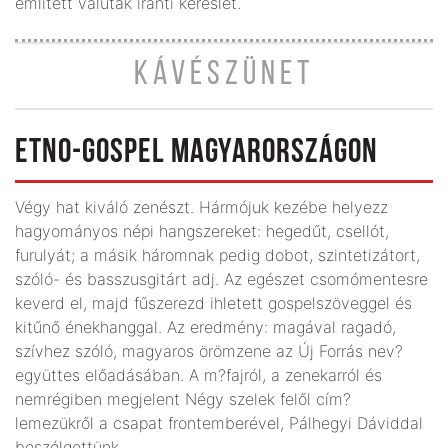
említett valuták iránti kereslet.
KÁVÉSZÜNET
ETNO-GOSPEL MAGYARORSZÁGON
Végy hat kiváló zenészt. Hármójuk kezébe helyezz
hagyományos népi hangszereket: hegedűt, csellót,
furulyát; a másik háromnak pedig dobot, szintetizátort,
szóló- és basszusgitárt adj. Az egészet csomómentesre
keverd el, majd fűszerezd ihletett gospelszöveggel és
kitűnő énekhanggal. Az eredmény: magával ragadó,
szívhez szóló, magyaros örömzene az Új Forrás nev?
együttes előadásában. A m?fajról, a zenekarról és
nemrégiben megjelent Négy szelek felől cím?
lemezükről a csapat frontemberével, Pálhegyi Dáviddal
beszélgettünk.