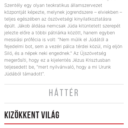
Szentély egy olyan teokratikus államszervezet
központját képezte, melynek jogrendszere – elviekben –
teljes egészében az ószövetségi kinyilatkoztatásra
épült. Jákob áldása nemcsak Júda kitüntetett szerepét
jelezte előre a többi pátriárka között, hanem egyben
messiási prófécia is volt: "Nem múlik el Júdától a
fejedelmi bot, sem a vezéri pálca térdei közül, míg eljön
Siló, és a népek neki engednek." Az Újszövetség
megerősíti, hogy ez a kijelentés Jézus Krisztusban
teljesedett be, "mert nyilvánvaló, hogy a mi Urunk
Júdából támadott".
HÁTTÉR
KIZÖKKENT VILÁG