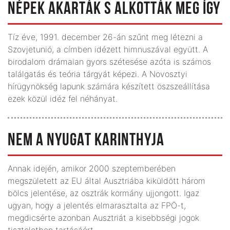
NÉPEK AKARTÁK S ALKOTTÁK MEG ÍGY
Tíz éve, 1991. december 26-án szűnt meg létezni a
Szovjetunió, a címben idézett himnuszával együtt. A
birodalom drámaian gyors szétesése azóta is számos
találgatás és teória tárgyát képezi. A Novosztyi
hírügynökség lapunk számára készített öszszeállítása
ezek közül idéz fel néhányat.
NEM A NYUGAT KARINTHYJA
Annak idején, amikor 2000 szeptemberében
megszületett az EU által Ausztriába kiküldött három
bölcs jelentése, az osztrák kormány ujjongott. Igaz
ugyan, hogy a jelentés elmarasztalta az FPÖ-t,
megdicsérte azonban Ausztriát a kisebbségi jogok
tiszteletben tartásáért.