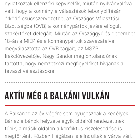
nyilatkozták ellenzéki képviselők, miután nyilvánvalóvá
vált, hogy a kormány a választások lebonyolításán
őrködő csúcsszervezetbe, az Országos Választási
Bizottságba (OVB) a kormánypártok javára elfogult
szakértőket delegált. Miután az Országgyűlés december
18-án a MIÉP és a kormánypártok szavazataival
megválasztotta az OVB tagjait, az MSZP
frakcióvezetője, Nagy Sándor megfontolandónak
tartotta, hogy nemzetközi megfigyelőket hívjanak a
tavaszi választásokra.
AKTÍV MÉG A BALKÁNI VULKÁN
A Balkánon az év végére sem nyugosznak a kedélyek.
Bár az albánok helyzete egyik oldalról rendezettnek
tűnik, a másik oldalon a konfliktus kiszélesedése is
megtörtént. Közben Hágában is elindultak a várva várt