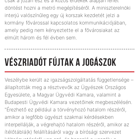
csak a józan ész és a közös érdekek alapján lehet
döntést hozni a metró megépítéséről. A miniszterelnöki
interjú valószínűleg egy új korszak kezdetét jelzi a
kormány fővárossal kapcsolatos kommunikációjában,
amely pedig nem kényeztette el a fővárosiakat az
elmúlt három és fél évben sem.
VÉSZRIADÓT FÚJTAK A JOGÁSZOK
Veszélybe került az igazságszolgáltatás függetlensége –
állapították meg a résztvevők az Ügyészek Országos
Egyesülete, a Magyar Ügyvédi Kamara, valamint a
Budapesti Ügyvédi Kamara vezetőinek megbeszélésén.
"Érezhető ez például a törvényhozó hatalom részéről,
amikor a legfőbb ügyészt szakmai kérdésekben
interpellálják, a végrehajtó hatalom részéről, amikor az
ítélőtáblá(k) felállításáról vagy a bírósági szervezet