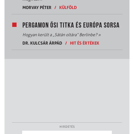
MORVAY PÉTER
/
KÜLFÖLD
PERGAMON ŐSI TITKA ÉS EURÓPA SORSA
Hogyan került a „Sátán oltára” Berlinbe?
»
DR. KULCSÁR ÁRPÁD
/
HIT ÉS ÉRTÉKEK
HIRDETÉS