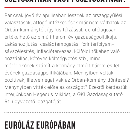
Bár csak jövő év áprilisában lesznek az országgyűlési
választások, átfogó intézkedések már nem várhatók az
Orbán-kormánytól, így kis túlzással, de utólagosan
értékelhető az elmúlt három év gazdaságpolitikája.
Lakáshoz jutás, családtámogatás, forintárfolyam-
sávszélesítés, inflációtervezés, külföldi tőkéhez való
hozzáállás, kétéves költségvetés stb., mind
mérföldkőnek számít a kormány elmúlt három és fél
évének gazdaságpolitikájában. Mennyiben voltak
pozitívak, illetve negatívak az Orbán-kormány döntései?
Menynyiben vitték előre az országot? Ezekről kérdeztük
interjúnkban Hegedűs Miklóst, a GKI Gazdaságkutató
Rt. ügyvezető igazgatóját.
EURÓLÁZ EURÓPÁBAN