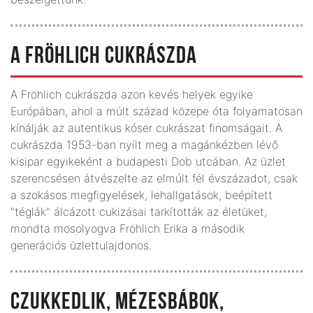
A FRÖHLICH CUKRÁSZDA
A Fröhlich cukrászda azon kevés helyek egyike
Európában, ahol a múlt század közepe óta folyamatosan
kínálják az autentikus kóser cukrászat finomságait. A
cukrászda 1953-ban nyílt meg a magánkézben lévő
kisipar egyikeként a budapesti Dob utcában. Az üzlet
szerencsésen átvészelte az elmúlt fél évszázadot, csak
a szokásos megfigyelések, lehallgatások, beépített
"téglák" álcázott cukizásai tarkították az életüket,
mondta mosolyogva Fröhlich Erika a második
generációs üzlettulajdonos.
CZUKKEDLIK, MÉZESBÁBOK,