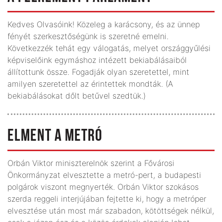
Kedves Olvasóink! Közeleg a karácsony, és az ünnep
fényét szerkesztőségünk is szeretné emelni.
Következzék tehát egy válogatás, melyet országgyűlési
képviselőink egymáshoz intézett bekiabálásaiból
állítottunk össze. Fogadják olyan szeretettel, mint
amilyen szeretettel az érintettek mondták. (A
bekiabálásokat dőlt betűvel szedtük.)
ELMENT A METRÓ
Orbán Viktor miniszterelnök szerint a Fővárosi
Önkormányzat elvesztette a metró-pert, a budapesti
polgárok viszont megnyerték. Orbán Viktor szokásos
szerda reggeli interjújában fejtette ki, hogy a metróper
elvesztése után most már szabadon, kötöttségek nélkül,