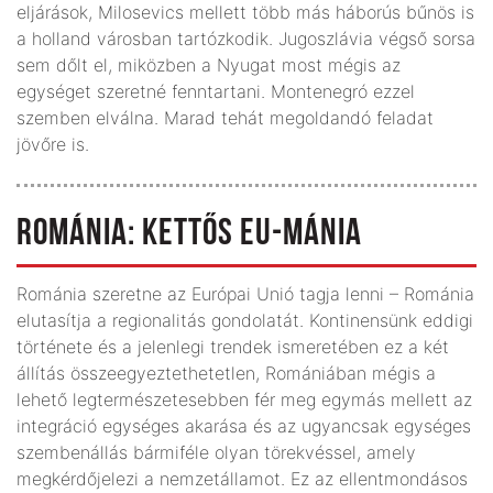
eljárások, Milosevics mellett több más háborús bűnös is
a holland városban tartózkodik. Jugoszlávia végső sorsa
sem dőlt el, miközben a Nyugat most mégis az
egységet szeretné fenntartani. Montenegró ezzel
szemben elválna. Marad tehát megoldandó feladat
jövőre is.
ROMÁNIA: KETTŐS EU-MÁNIA
Románia szeretne az Európai Unió tagja lenni – Románia
elutasítja a regionalitás gondolatát. Kontinensünk eddigi
története és a jelenlegi trendek ismeretében ez a két
állítás összeegyeztethetetlen, Romániában mégis a
lehető legtermészetesebben fér meg egymás mellett az
integráció egységes akarása és az ugyancsak egységes
szembenállás bármiféle olyan törekvéssel, amely
megkérdőjelezi a nemzetállamot. Ez az ellentmondásos