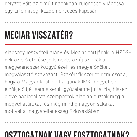
helyzet vált az elmúlt napokban különösen világossá
egy értelmiségi kezdeményezés kapcsán.
MECIAR VISSZATÉR?
Alacsony részvételi arány és Meciar pártjának, a HZDS-
nek az előretörése jellemezte az új szlovákiai
megyerendszer közgyűléseit és megyefőnökeit
megválasztó szavazást. Szakértők szerint nem csoda,
hogy a Magyar Koalíció Pártjának (MKP) egyetlen
elnökjelöltjét sem sikerült győzelemre juttatnia, hiszen
eleve nacionalista szempontok alapján húzták meg a
megyehatárokat, és még mindig nagyon sokakat
motivál a magyarellenesség Szlovákiában.
OSZTOGATNAK VAGY FOSZTOGATNAK?