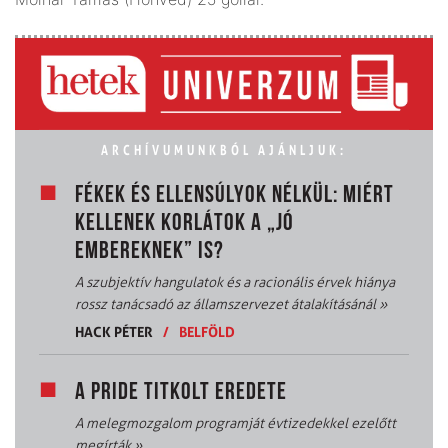
ARCHÍVUMUNKBÓL AJÁNLJUK:
FÉKEK ÉS ELLENSÚLYOK NÉLKÜL: MIÉRT
KELLENEK KORLÁTOK A „JÓ
EMBEREKNEK” IS?
A szubjektív hangulatok és a racionális érvek hiánya
rossz tanácsadó az államszervezet átalakításánál
»
HACK PÉTER
/
BELFÖLD
A PRIDE TITKOLT EREDETE
A melegmozgalom programját évtizedekkel ezelőtt
megírták
»