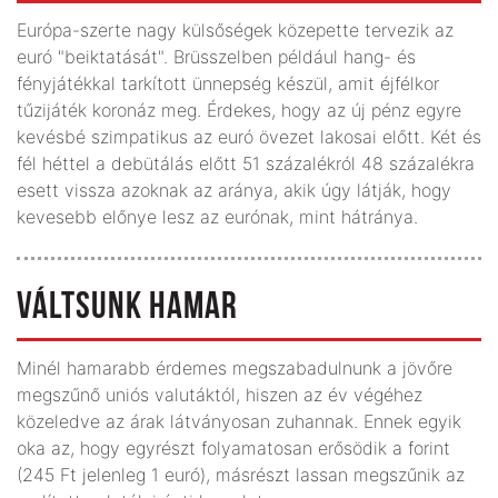
Európa-szerte nagy külsőségek közepette tervezik az
euró "beiktatását". Brüsszelben például hang- és
fényjátékkal tarkított ünnepség készül, amit éjfélkor
tűzijáték koronáz meg. Érdekes, hogy az új pénz egyre
kevésbé szimpatikus az euró övezet lakosai előtt. Két és
fél héttel a debütálás előtt 51 százalékról 48 százalékra
esett vissza azoknak az aránya, akik úgy látják, hogy
kevesebb előnye lesz az eurónak, mint hátránya.
VÁLTSUNK HAMAR
Minél hamarabb érdemes megszabadulnunk a jövőre
megszűnő uniós valutáktól, hiszen az év végéhez
közeledve az árak látványosan zuhannak. Ennek egyik
oka az, hogy egyrészt folyamatosan erősödik a forint
(245 Ft jelenleg 1 euró), másrészt lassan megszűnik az