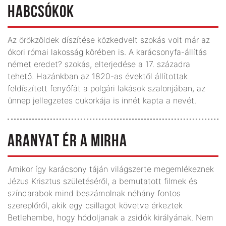
HABCSÓKOK
Az örökzöldek díszítése közkedvelt szokás volt már az
ókori római lakosság körében is. A karácsonyfa-állítás
német eredet? szokás, elterjedése a 17. századra
tehető. Hazánkban az 1820-as évektől állítottak
feldíszített fenyőfát a polgári lakások szalonjában, az
ünnep jellegzetes cukorkája is innét kapta a nevét.
ARANYAT ÉR A MIRHA
Amikor így karácsony táján világszerte megemlékeznek
Jézus Krisztus születéséről, a bemutatott filmek és
színdarabok mind beszámolnak néhány fontos
szereplőről, akik egy csillagot követve érkeztek
Betlehembe, hogy hódoljanak a zsidók királyának. Nem