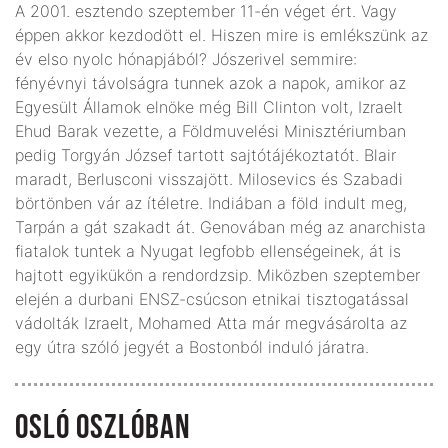
A 2001. esztendo szeptember 11-én véget ért. Vagy
éppen akkor kezdodött el. Hiszen mire is emlékszünk az
év elso nyolc hónapjából? Jószerivel semmire:
fényévnyi távolságra tunnek azok a napok, amikor az
Egyesült Államok elnöke még Bill Clinton volt, Izraelt
Ehud Barak vezette, a Földmuvelési Minisztériumban
pedig Torgyán József tartott sajtótájékoztatót. Blair
maradt, Berlusconi visszajött. Milosevics és Szabadi
börtönben vár az ítéletre. Indiában a föld indult meg,
Tarpán a gát szakadt át. Genovában még az anarchista
fiatalok tuntek a Nyugat legfobb ellenségeinek, át is
hajtott egyikükön a rendordzsip. Miközben szeptember
elején a durbani ENSZ-csúcson etnikai tisztogatással
vádolták Izraelt, Mohamed Atta már megvásárolta az
egy útra szóló jegyét a Bostonból induló járatra.
OSLÓ OSZLÓBAN