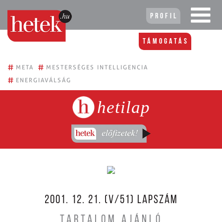
Profil
Támogatás
#
#
META
MESTERSÉGES INTELLIGENCIA
#
ENERGIAVÁLSÁG
hetilap
2001. 12. 21. (V/51) LAPSZÁM
TARTALOM AJÁNLÓ