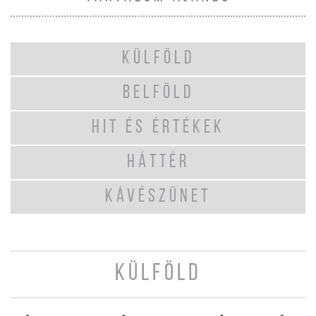
KÜLFÖLD
BELFÖLD
HIT ÉS ÉRTÉKEK
HÁTTÉR
KÁVÉSZÜNET
KÜLFÖLD