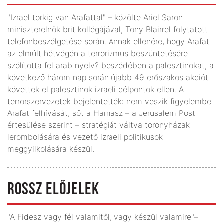
"Izrael torkig van Arafattal" – közölte Ariel Saron
miniszterelnök brit kollégájával, Tony Blairrel folytatott
telefonbeszélgetése során. Annak ellenére, hogy Arafat
az elmúlt hétvégén a terrorizmus beszüntetésére
szólította fel arab nyelv? beszédében a palesztinokat, a
következő három nap során újabb 49 erőszakos akciót
követtek el palesztinok izraeli célpontok ellen. A
terrorszervezetek bejelentették: nem veszik figyelembe
Arafat felhívását, sőt a Hamasz – a Jerusalem Post
értesülése szerint – stratégiát váltva toronyházak
lerombolására és vezető izraeli politikusok
meggyilkolására készül.
ROSSZ ELŐJELEK
"A Fidesz vagy fél valamitől, vagy készül valamire"–