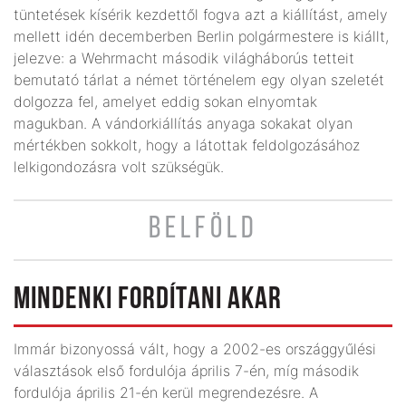
tüntetések kísérik kezdettől fogva azt a kiállítást, amely
mellett idén decemberben Berlin polgármestere is kiállt,
jelezve: a Wehrmacht második világháborús tetteit
bemutató tárlat a német történelem egy olyan szeletét
dolgozza fel, amelyet eddig sokan elnyomtak
magukban. A vándorkiállítás anyaga sokakat olyan
mértékben sokkolt, hogy a látottak feldolgozásához
lelkigondozásra volt szükségük.
BELFÖLD
MINDENKI FORDÍTANI AKAR
Immár bizonyossá vált, hogy a 2002-es országgyűlési
választások első fordulója április 7-én, míg második
fordulója április 21-én kerül megrendezésre. A