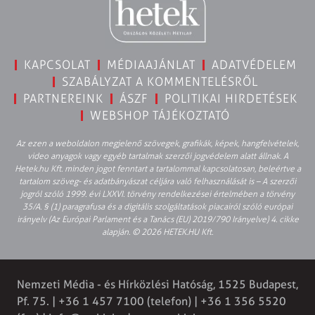
KAPCSOLAT
MÉDIAAJÁNLAT
ADATVÉDELEM
SZABÁLYZAT A KOMMENTELÉSRŐL
PARTNEREINK
ÁSZF
POLITIKAI HIRDETÉSEK
WEBSHOP TÁJÉKOZTATÓ
Az ezen a weboldalon megjelenő szövegek, grafikák, képek, hangfelvételek,
video anyagok vagy egyéb tartalmak szerzői jogvédelem alatt állnak. A
Hetek.hu Kft. minden jogot fenntart a tartalommal kapcsolatosan, beleértve a
tartalom szöveg- és adatbányászat céljára való felhasználását is – A szerzői
jogról szóló 1999. évi LXXVI. törvény rendelkezései értelmében a törvény
35/A. § (1) paragrafusa és a digitális szolgáltatások piacairól szóló európai
irányelv (Az Európai Parlament és a Tanács (EU) 2019/790 Irányelve) 4. cikke
alapján. © 2026 HETEK.HU Kft.
Nemzeti Média - és Hírközlési Hatóság, 1525 Budapest,
Pf. 75. | +36 1 457 7100 (telefon) | +36 1 356 5520