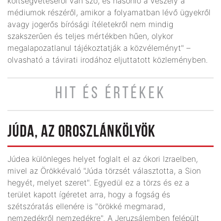
költségvetéséről van szó, és hasonló a veszély a
médiumok részéről, amikor a folyamatban lévő ügyekről
avagy jogerős bírósági ítéletekről nem mindig
szakszerűen és teljes mértékben hűen, olykor
megalapozatlanul tájékoztatják a közvéleményt" –
olvasható a távirati irodához eljuttatott közleményben.
HIT ÉS ÉRTÉKEK
JÚDA, AZ OROSZLÁNKÖLYÖK
Júdea különleges helyet foglalt el az ókori Izraelben,
mivel az Örökkévaló "Júda törzsét választotta, a Sion
hegyét, melyet szeret". Egyedül ez a törzs és ez a
terület kapott ígéretet arra, hogy a fogság és
szétszóratás ellenére is "örökké megmarad,
nemzedékről nemzedékre". A Jeruzsálemben felépült