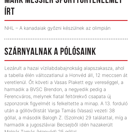
MARK MESSIER SPORTTÖRTÉNELMET
ÍRT
NHL – A kanadaiak győzni készülnek az olimpián
SZÁRNYALNAK A PÓLÓSAINK
Lezárult a hazai vízilabdabajnokság alapszakasza, ahol
a tabella élén változatlanul a Honvéd áll, 12 meccsen át
veretlenül. Őt követi a Vasas Plakett egy vereséggel, a
harmadik a BVSC Brendon, a negyedik pedig a
Ferencváros, melynek fiatal feltörekvő csapata új
szponzorok figyelmét is felkeltette a minap. A 13. forduló
után a góllövőlistát Varga Tamás (Vasas) vezeti 38
góllal, a második Balogh Z. (Szolnok) 29 találattal, míg a
harmadik a jugoszláviai Becsejből idén hazakerült
Molnár Tamás (Honvéd) 25 góllal.