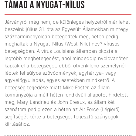
TÁMAD A NYUGAT-NÍLUS
Járványról még nem, de különleges helyzetről már lehet
beszélni: július 31. óta az Egyesült Államokban mintegy
százharmincnyolcan betegedtek meg, heten pedig
meghaltak a Nyugat-Nílus (West-Nile) nev? vírusos
betegségben. A vírus Louisiana államban okozta a
legtöbb megbetegedést, ahol mindeddig nyolcvanöten
kapták el a betegséget, ebből ötvenkilenc személynél
léptek fel súlyos szövődmények, agyhártya- vagy
agyvelőgyulladás, egyes esetekben mindkettő. A
betegség terjedése miatt Mike Foster, az állam
kormányzója a múlt héten rendkívüli állapotot hirdetett
meg, Mary Landrieu és John Breaux, az állam két
szenátora pedig ezen a héten az Air Force (Légierő)
segítségét kérte a betegséget terjesztő szúnyogok
kiirtásához.