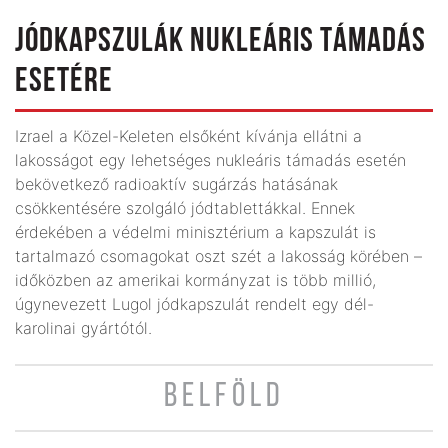
JÓDKAPSZULÁK NUKLEÁRIS TÁMADÁS
ESETÉRE
Izrael a Közel-Keleten elsőként kívánja ellátni a
lakosságot egy lehetséges nukleáris támadás esetén
bekövetkező radioaktív sugárzás hatásának
csökkentésére szolgáló jódtablettákkal. Ennek
érdekében a védelmi minisztérium a kapszulát is
tartalmazó csomagokat oszt szét a lakosság körében –
időközben az amerikai kormányzat is több millió,
úgynevezett Lugol jódkapszulát rendelt egy dél-
karolinai gyártótól.
BELFÖLD