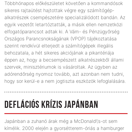
Többhónapos előkészületet követően a kommandósok
sikeres rajtaütést hajtottak végre egy számítógép-
alkatrészek csempészetére specializálódott bandán. Az
egyik vezetőt letartóztatták, a másik ellen nemzetközi
elfogatóparancsot adtak ki. A Vám- és Pénzügyőrség
Országos Parancsnokságának (VPOP) tájékoztatása
szerint rendkívül elterjedt a számítógépek illegális
behozatala, a hét sikeres akciójának a pikantériája
éppen az, hogy a becsempészett alkatrészekből állami
szervek, minisztériumok is vásároltak. Az ügyben az
adórendőrség nyomoz tovább, azt azonban nem tudni,
hogy sor kerül-e a nem jogtiszta eszközök lefoglalására.
DEFLÁCIÓS KRÍZIS JAPÁNBAN
Japánban a zuhanó árak még a McDonald\'s-ot sem
kímélik. 2000 elején a gyorsétterem-óriás a hamburger