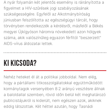
A nyár folyamán két jelentős esemény is ráirányította a
figyelmet a HIV-szűrések jogi szabályozásának
szükségességére. Egyfelől az Alkotmánybíróság
júniusban felszólította az egészségügyi tárcát, hogy
törvényben rendelkezzék a kérdésről, másfelől a Békés
megyei Újkígyóson háromra növekedett azon hölgyek
száma, akik valószínűleg egyazon férfitól "beszerzett"
AIDS-vírus áldozatai lettek.
KI KICSODA?
Nehéz heteket él át a politikai jobboldal. Nem elég,
hogy a pártállami titkosszolgálatokkal együttműködött
kormánytagok versenyében 8:2 arányú vesztésre állnak
a baloldallal szemben, rövid időn belül két meghatározó
publicistájukról is kiderült, nem egészen azok, akiknek
eddig látszottak. Két héttel azután, hogy Tasnádi