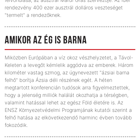
rendezvény 400 ezer ausztrál dolláros veszteséget
"termelt" a rendezőknek.
AMIKOR AZ ÉG IS BARNA
Miközben Európában a víz okoz vészhelyzetet, a Távol-
Keleten a levegőt kémlelik aggódva az emberek. Három
kilométer vastag szmog, az úgynevezett "ázsiai barna
felhő" borítja Ázsia déli részének egét. A héten
megtartott konferencián tudósok arra figyelmeztettek,
hogy a jelenség milliók halálát okozhatja a térségben,
valamint hatással lehet az egész Föld életére is. Az
ENSZ Környezetvédelmi Programjának kutatói szerint a
felhő hatása az elkövetkezendő harminc évben tovább
fokozódik.