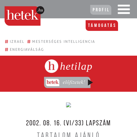
Profil
Támogatás
#
#
IZRAEL
MESTERSÉGES INTELLIGENCIA
#
ENERGIAVÁLSÁG
hetilap
2002. 08. 16. (VI/33) LAPSZÁM
TARTALOM AJÁNLÓ