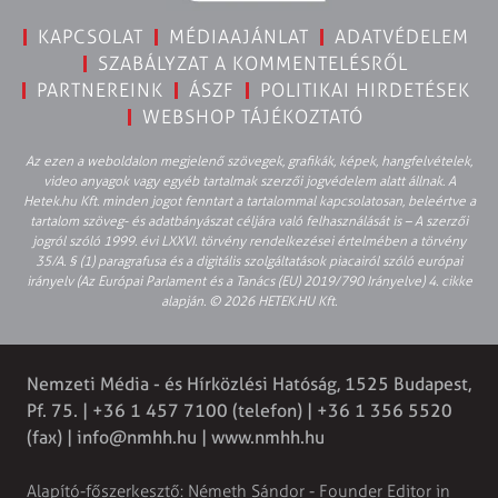
KAPCSOLAT
MÉDIAAJÁNLAT
ADATVÉDELEM
SZABÁLYZAT A KOMMENTELÉSRŐL
PARTNEREINK
ÁSZF
POLITIKAI HIRDETÉSEK
WEBSHOP TÁJÉKOZTATÓ
Az ezen a weboldalon megjelenő szövegek, grafikák, képek, hangfelvételek,
video anyagok vagy egyéb tartalmak szerzői jogvédelem alatt állnak. A
Hetek.hu Kft. minden jogot fenntart a tartalommal kapcsolatosan, beleértve a
tartalom szöveg- és adatbányászat céljára való felhasználását is – A szerzői
jogról szóló 1999. évi LXXVI. törvény rendelkezései értelmében a törvény
35/A. § (1) paragrafusa és a digitális szolgáltatások piacairól szóló európai
irányelv (Az Európai Parlament és a Tanács (EU) 2019/790 Irányelve) 4. cikke
alapján. © 2026 HETEK.HU Kft.
Nemzeti Média - és Hírközlési Hatóság, 1525 Budapest,
Pf. 75. | +36 1 457 7100 (telefon) | +36 1 356 5520
(fax) |
info@nmhh.hu
| www.nmhh.hu
Alapító-főszerkesztő: Németh Sándor - Founder Editor in