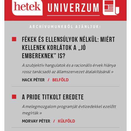
ARCHÍVUMUNKBÓL AJÁNLJUK:
FÉKEK ÉS ELLENSÚLYOK NÉLKÜL: MIÉRT
KELLENEK KORLÁTOK A „JÓ
EMBEREKNEK” IS?
A szubjektív hangulatok és a racionális érvek hiánya
rossz tanácsadó az államszervezet átalakításánál
»
HACK PÉTER
/
BELFÖLD
A PRIDE TITKOLT EREDETE
A melegmozgalom programját évtizedekkel ezelőtt
megírták
»
MORVAY PÉTER
/
KÜLFÖLD