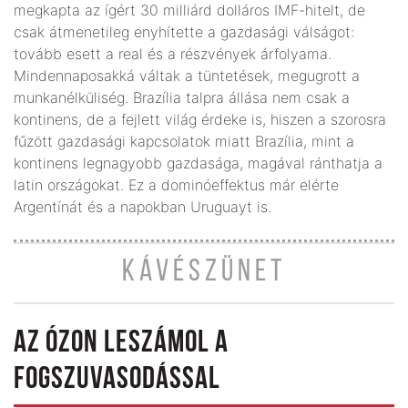
megkapta az ígért 30 milliárd dolláros IMF-hitelt, de
csak átmenetileg enyhítette a gazdasági válságot:
tovább esett a real és a részvények árfolyama.
Mindennaposakká váltak a tüntetések, megugrott a
munkanélküliség. Brazília talpra állása nem csak a
kontinens, de a fejlett világ érdeke is, hiszen a szorosra
fűzött gazdasági kapcsolatok miatt Brazília, mint a
kontinens legnagyobb gazdasága, magával ránthatja a
latin országokat. Ez a dominóeffektus már elérte
Argentínát és a napokban Uruguayt is.
KÁVÉSZÜNET
AZ ÓZON LESZÁMOL A
FOGSZUVASODÁSSAL