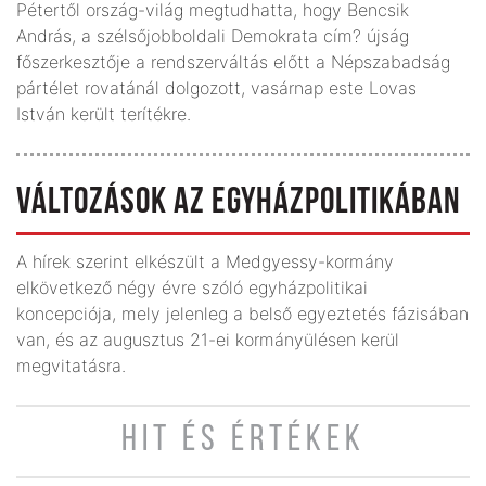
Pétertől ország-világ megtudhatta, hogy Bencsik
András, a szélsőjobboldali Demokrata cím? újság
főszerkesztője a rendszerváltás előtt a Népszabadság
pártélet rovatánál dolgozott, vasárnap este Lovas
István került terítékre.
VÁLTOZÁSOK AZ EGYHÁZPOLITIKÁBAN
A hírek szerint elkészült a Medgyessy-kormány
elkövetkező négy évre szóló egyházpolitikai
koncepciója, mely jelenleg a belső egyeztetés fázisában
van, és az augusztus 21-ei kormányülésen kerül
megvitatásra.
HIT ÉS ÉRTÉKEK