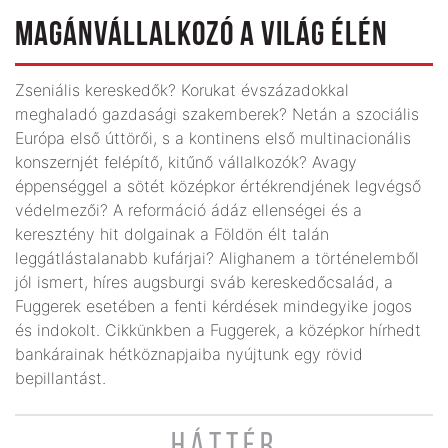
MAGÁNVÁLLALKOZÓ A VILÁG ÉLÉN
Zseniális kereskedők? Korukat évszázadokkal
meghaladó gazdasági szakemberek? Netán a szociális
Európa első úttörői, s a kontinens első multinacionális
konszernjét felépítő, kitűnő vállalkozók? Avagy
éppenséggel a sötét középkor értékrendjének legvégső
védelmezői? A reformáció ádáz ellenségei és a
keresztény hit dolgainak a Földön élt talán
leggátlástalanabb kufárjai? Alighanem a történelemből
jól ismert, híres augsburgi sváb kereskedőcsalád, a
Fuggerek esetében a fenti kérdések mindegyike jogos
és indokolt. Cikkünkben a Fuggerek, a középkor hírhedt
bankárainak hétköznapjaiba nyújtunk egy rövid
bepillantást.
HÁTTÉR