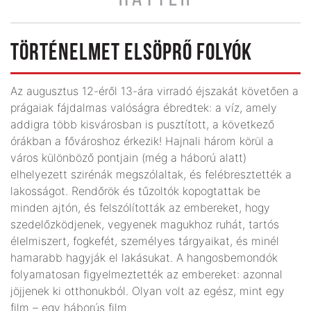
TÖRTÉNELMET ELSÖPRŐ FOLYÓK
Az augusztus 12-éről 13-ára virradó éjszakát követően a
prágaiak fájdalmas valóságra ébredtek: a víz, amely
addigra több kisvárosban is pusztított, a következő
órákban a fővároshoz érkezik! Hajnali három körül a
város különböző pontjain (még a háború alatt)
elhelyezett szirénák megszólaltak, és felébresztették a
lakosságot. Rendőrök és tűzoltók kopogtattak be
minden ajtón, és felszólították az embereket, hogy
szedelőzködjenek, vegyenek magukhoz ruhát, tartós
élelmiszert, fogkefét, személyes tárgyaikat, és minél
hamarabb hagyják el lakásukat. A hangosbemondók
folyamatosan figyelmeztették az embereket: azonnal
jöjjenek ki otthonukból. Olyan volt az egész, mint egy
film – egy háborús film.