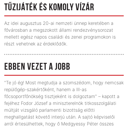
TŰZIJÁTÉK ÉS KOMOLY VÍZÁR
Az idei augusztus 20-ai nemzeti ünnep keretében a
fővárosban a megszokott állami rendezvénysorozat
mellett egész napos családi és zenei programokon is
részt vehetnek az érdeklődők.
EBBEN VEZET A JOBB
"Te jó ég! Most megtudja a szomszédom, hogy nemcsak
repülőgép-szakértőként, hanem a III-as
főcsoportfőnökség tisztjeként is dolgoztam" – kapott a
fejéhez Fodor József a miniszterelnök titkosszolgálati
múltját vizsgáló parlamenti bizottság előtti
meghallgatást követő interjú után. A sajtó képviselői
arról értesülhettek, hogy ő Medgyessy Péter összes