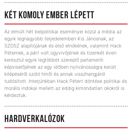
KÉT KOMOLY EMBER LÉPETT
Az elmúlt hét belpolitikai eseményei közül a média az
egyik legnagyobb terjedelemben Kis Jánosnak, az
SZDSZ alapítójának és első elnökének, valamint Hack
Péternek, a párt volt ügyvivőjének és tizenkét éven
keresztül egyik legtöbbet szereplő parlamenti
képviselőjének az egy időben nyilvánosságra került
kilépéséről szóló hírről és annak visszhangjáról
tudósított. Interjúnkban Hack Pétert döntése politikai és
morális indokai mellett az eddig kimondatlan okokról is
kérdeztük.
HARDVERKALÓZOK