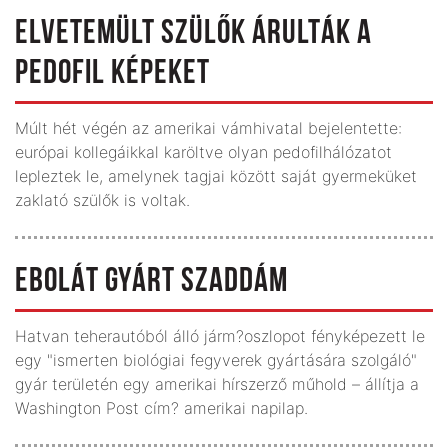
ELVETEMÜLT SZÜLŐK ÁRULTÁK A
PEDOFIL KÉPEKET
Múlt hét végén az amerikai vámhivatal bejelentette:
európai kollegáikkal karöltve olyan pedofilhálózatot
lepleztek le, amelynek tagjai között saját gyermeküket
zaklató szülők is voltak.
EBOLÁT GYÁRT SZADDÁM
Hatvan teherautóból álló járm?oszlopot fényképezett le
egy "ismerten biológiai fegyverek gyártására szolgáló"
gyár területén egy amerikai hírszerző műhold – állítja a
Washington Post cím? amerikai napilap.