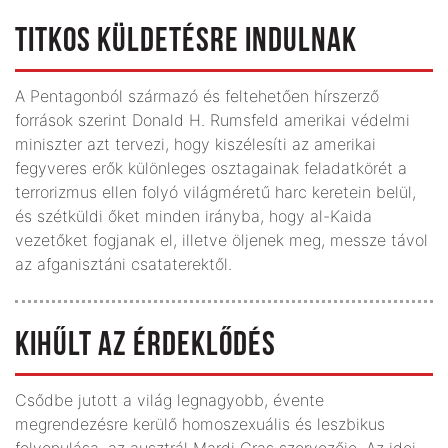
TITKOS KÜLDETÉSRE INDULNAK
A Pentagonból származó és feltehetően hírszerző
források szerint Donald H. Rumsfeld amerikai védelmi
miniszter azt tervezi, hogy kiszélesíti az amerikai
fegyveres erők különleges osztagainak feladatkörét a
terrorizmus ellen folyó világméretű harc keretein belül,
és szétküldi őket minden irányba, hogy al-Kaida
vezetőket fogjanak el, illetve öljenek meg, messze távol
az afganisztáni csataterektől.
KIHŰLT AZ ÉRDEKLŐDÉS
Csődbe jutott a világ legnagyobb, évente
megrendezésre kerülő homoszexuális és leszbikus
felvonulása, az ausztrál Mardi Gras szervezője. Az idei