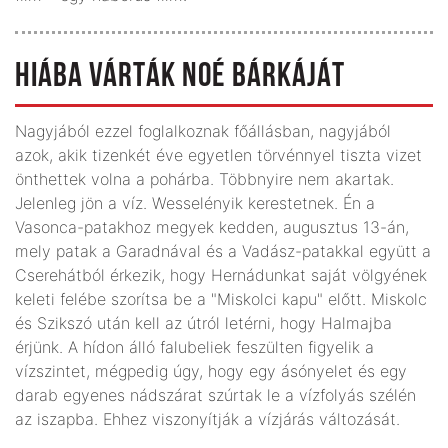
HIÁBA VÁRTÁK NOÉ BÁRKÁJÁT
Nagyjából ezzel foglalkoznak főállásban, nagyjából
azok, akik tizenkét éve egyetlen törvénnyel tiszta vizet
önthettek volna a pohárba. Többnyire nem akartak.
Jelenleg jön a víz. Wesselényik kerestetnek. Én a
Vasonca-patakhoz megyek kedden, augusztus 13-án,
mely patak a Garadnával és a Vadász-patakkal együtt a
Cserehátból érkezik, hogy Hernádunkat saját völgyének
keleti felébe szorítsa be a "Miskolci kapu" előtt. Miskolc
és Szikszó után kell az útról letérni, hogy Halmajba
érjünk. A hídon álló falubeliek feszülten figyelik a
vízszintet, mégpedig úgy, hogy egy ásónyelet és egy
darab egyenes nádszárat szúrtak le a vízfolyás szélén
az iszapba. Ehhez viszonyítják a vízjárás változását.