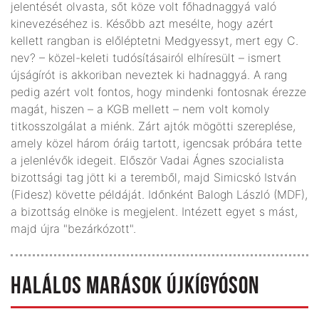
jelentését olvasta, sőt köze volt főhadnaggyá való
kinevezéséhez is. Később azt mesélte, hogy azért
kellett rangban is előléptetni Medgyessyt, mert egy C.
nev? – közel-keleti tudósításairól elhíresült – ismert
újságírót is akkoriban neveztek ki hadnaggyá. A rang
pedig azért volt fontos, hogy mindenki fontosnak érezze
magát, hiszen – a KGB mellett – nem volt komoly
titkosszolgálat a miénk. Zárt ajtók mögötti szereplése,
amely közel három óráig tartott, igencsak próbára tette
a jelenlévők idegeit. Először Vadai Ágnes szocialista
bizottsági tag jött ki a teremből, majd Simicskó István
(Fidesz) követte példáját. Időnként Balogh László (MDF),
a bizottság elnöke is megjelent. Intézett egyet s mást,
majd újra "bezárkózott".
HALÁLOS MARÁSOK ÚJKÍGYÓSON