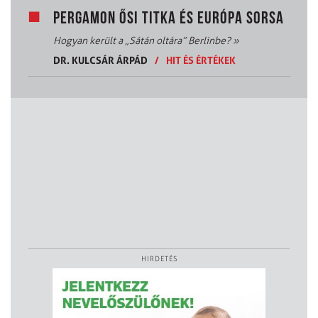
PERGAMON ŐSI TITKA ÉS EURÓPA SORSA
Hogyan került a „Sátán oltára” Berlinbe?
»
DR. KULCSÁR ÁRPÁD
/
HIT ÉS ÉRTÉKEK
HIRDETÉS