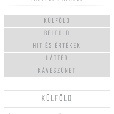
KÜLFÖLD
BELFÖLD
HIT ÉS ÉRTÉKEK
HÁTTÉR
KÁVÉSZÜNET
KÜLFÖLD