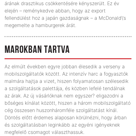
árának drasztikus csökkentésére kényszerült. Ez év
elején – reménykedve abban, hogy az export
fellendülést hoz a japán gazdaságnak – a McDonald\'s
megemelte a hamburgerek árát.
MAROKBAN TARTVA
Az elmúlt években egyre jobban élesedik a verseny a
mobilszolgáltatók között. Az intenzív harc a fogyasztók
malmára hajtja a vizet, hiszen folyamatosan szélesedik
a szolgáltatások palettája, és közben lefelé tendálnak
az árak. Az új vásárlóknak nem egyszer? eligazodni a
bőséges kínálat között, hiszen a három mobilszolgáltató
cég összesen huszonháromféle szolgáltatást kínál.
Döntés előtt érdemes alaposan körülnézni, hogy árban
és szolgáltatásban leginkább az egyéni igényeknek
megfelelő csomagot választhassuk.