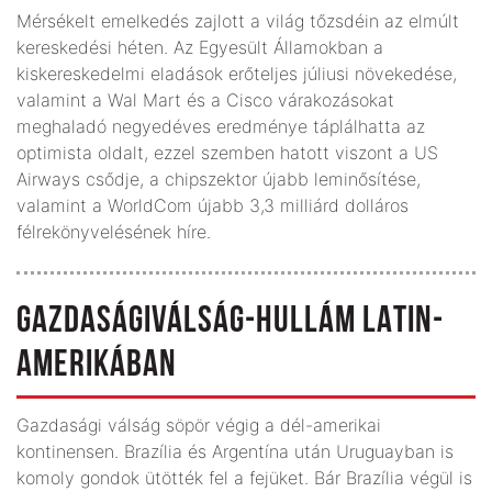
Mérsékelt emelkedés zajlott a világ tőzsdéin az elmúlt
kereskedési héten. Az Egyesült Államokban a
kiskereskedelmi eladások erőteljes júliusi növekedése,
valamint a Wal Mart és a Cisco várakozásokat
meghaladó negyedéves eredménye táplálhatta az
optimista oldalt, ezzel szemben hatott viszont a US
Airways csődje, a chipszektor újabb leminősítése,
valamint a WorldCom újabb 3,3 milliárd dolláros
félrekönyvelésének híre.
GAZDASÁGIVÁLSÁG-HULLÁM LATIN-
AMERIKÁBAN
Gazdasági válság söpör végig a dél-amerikai
kontinensen. Brazília és Argentína után Uruguayban is
komoly gondok ütötték fel a fejüket. Bár Brazília végül is