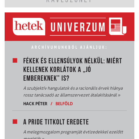
KÁVÉSZÜNET
ARCHÍVUMUNKBÓL AJÁNLJUK:
FÉKEK ÉS ELLENSÚLYOK NÉLKÜL: MIÉRT
KELLENEK KORLÁTOK A „JÓ
EMBEREKNEK” IS?
A szubjektív hangulatok és a racionális érvek hiánya
rossz tanácsadó az államszervezet átalakításánál
»
HACK PÉTER
/
BELFÖLD
A PRIDE TITKOLT EREDETE
A melegmozgalom programját évtizedekkel ezelőtt
megírták
»