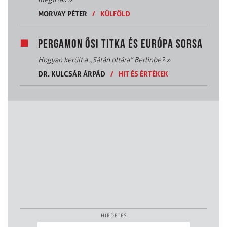
MORVAY PÉTER
/
KÜLFÖLD
PERGAMON ŐSI TITKA ÉS EURÓPA SORSA
Hogyan került a „Sátán oltára” Berlinbe?
»
DR. KULCSÁR ÁRPÁD
/
HIT ÉS ÉRTÉKEK
HIRDETÉS