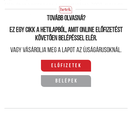
félévében kerülne sor, a változtatások 2003. második
félévétől lépnének életbe.
Tovább olvasná?
Ez egy cikk a hetilapból, amit online előfizetést
követően belépéssel elér.
Vagy vásárolja meg a lapot az újságárusoknál.
Előfizetek
Belépek