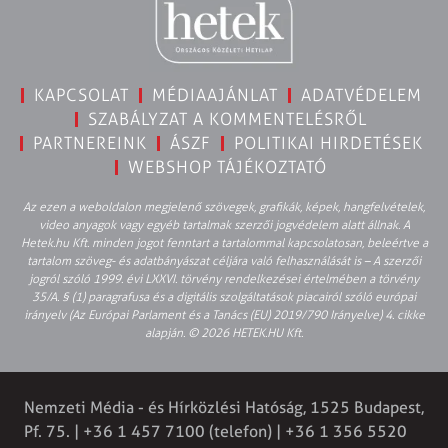
KAPCSOLAT
MÉDIAAJÁNLAT
ADATVÉDELEM
SZABÁLYZAT A KOMMENTELÉSRŐL
PARTNEREINK
ÁSZF
POLITIKAI HIRDETÉSEK
WEBSHOP TÁJÉKOZTATÓ
Az ezen a weboldalon megjelenő szövegek, grafikák, képek, hangfelvételek,
video anyagok vagy egyéb tartalmak szerzői jogvédelem alatt állnak. A
Hetek.hu Kft. minden jogot fenntart a tartalommal kapcsolatosan, beleértve a
tartalom szöveg- és adatbányászat céljára való felhasználását is – A szerzői
jogról szóló 1999. évi LXXVI. törvény rendelkezései értelmében a törvény
35/A. § (1) paragrafusa és a digitális szolgáltatások piacairól szóló európai
irányelv (Az Európai Parlament és a Tanács (EU) 2019/790 Irányelve) 4. cikke
alapján. © 2026 HETEK.HU Kft.
Nemzeti Média - és Hírközlési Hatóság, 1525 Budapest,
Pf. 75. | +36 1 457 7100 (telefon) | +36 1 356 5520