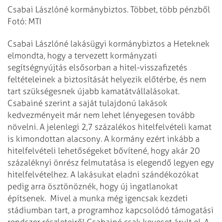
Csabai Lászlóné kormánybiztos. Többet, több pénzből
Fotó: MTI
Csabai Lászlóné lakásügyi kormánybiztos a Heteknek
elmondta, hogy a tervezett kormányzati
segítségnyújtás elsősorban a hitel-visszafizetés
feltételeinek a biztosítását helyezik előtérbe, és nem
tart szükségesnek újabb kamatátvállalásokat.
Csabainé szerint a saját tulajdonú lakások
kedvezményeit már nem lehet lényegesen tovább
növelni. A jelenlegi 2,7 százalékos hitelfelvételi kamat
is kimondottan alacsony. A kormány ezért inkább a
hitelfelvételi lehetőségeket bővítené, hogy akár 20
százaléknyi önrész felmutatása is elegendő legyen egy
hitelfelvételhez. A lakásukat eladni szándékozókat
pedig arra ösztönöznék, hogy új ingatlanokat
építsenek.
Mivel a munka még igencsak kezdeti
stádiumban tart, a programhoz kapcsolódó támogatási
rendszer részleteiről Csabainé csak keveset árult el. A