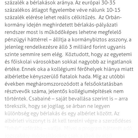
százalék a bérlakások aránya. Az európai 30-35
százalékos átlagot figyelembe véve nálunk 10-15
százalék elérése lehet reális célkitűzés.
Az Orbán-
kormány idején meghirdetett bérlakás-pályázati
rendszer most is működőképes lehetne megfelelő
pénzügyi háttérrel – állítja a kormánybiztos asszony, a
jelenleg rendelkezésre álló 3 milliárd forint ugyanis
szinte semmire sem elég.
Köztudott, hogy az egyetemi
és főiskolai városokban sokkal nagyobb az ingatlanok
értéke. Ennek oka a kollégiumi férőhelyek hiánya miatt
albérletbe kényszerülő fiatalok hada. Míg az utóbbi
években megháromszorozódott a felsőoktatásban
résztvevők száma, jelentős kollégiumépítések nem
történtek. Csabainé – saját bevallása szerint is – arra
törekszik, hogy se jogilag, se árban ne legyen
különbség egy bérlakás és egy albérlet között. Az
albérleti viszonyt is át kell terelni végre a szerződéses
"fehér" szférába – vallja.
Mivel a program hátterét adó
jogszabály-módosításokra csak a jövő év első