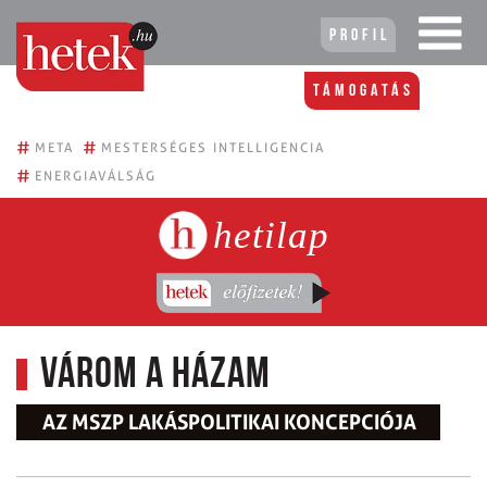
Profil
Támogatás
#
#
META
MESTERSÉGES INTELLIGENCIA
#
ENERGIAVÁLSÁG
hetilap
Várom a házam
AZ MSZP LAKÁSPOLITIKAI KONCEPCIÓJA