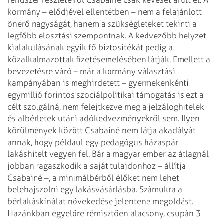
kormány – elődjével ellentétben – nem a felajánlott
önerő nagyságát, hanem a szükségleteket tekinti a
legfőbb elosztási szempontnak. A kedvezőbb helyzet
kialakulásának egyik fő biztosítékát pedig a
közalkalmazottak fizetésemelésében látják. Emellett a
bevezetésre váró – már a kormány választási
kampányában is meghirdetett – gyermekenkénti
egymillió forintos szociálpolitikai támogatás is ezt a
célt szolgálná, nem felejtkezve meg a jelzáloghitelek
és albérletek utáni adókedvezményekről sem. Ilyen
körülmények között Csabainé nem látja akadályát
annak, hogy például egy pedagógus házaspár
lakáshitelt vegyen fel.
Bár a magyar ember az átlagnál
jobban ragaszkodik a saját tulajdonhoz – állítja
Csabainé –, a minimálbérből élőket nem lehet
belehajszolni egy lakásvásárlásba. Számukra a
bérlakáskínálat növekedése jelentene megoldást.
Hazánkban egyelőre rémisztően alacsony, csupán 3