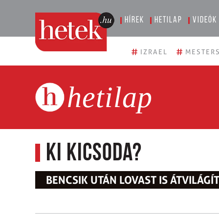
Hírek
Hetilap
Videók
#
#
IZRAEL
MESTERS
hetilap
Ki kicsoda?
BENCSIK UTÁN LOVAST IS ÁTVILÁGÍ