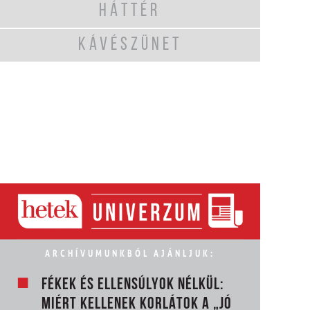
HÁTTÉR
KÁVÉSZÜNET
ARCHÍVUMUNKBÓL AJÁNLJUK:
FÉKEK ÉS ELLENSÚLYOK NÉLKÜL:
MIÉRT KELLENEK KORLÁTOK A „JÓ