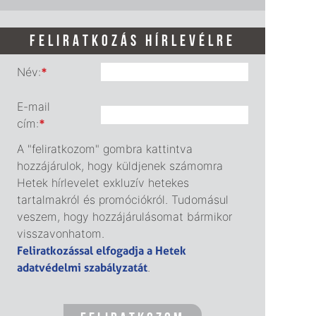
FELIRATKOZÁS HÍRLEVÉLRE
Név:
*
E-mail
cím:
*
A "feliratkozom" gombra kattintva
hozzájárulok, hogy küldjenek számomra
Hetek hírlevelet exkluzív hetekes
tartalmakról és promóciókról. Tudomásul
veszem, hogy hozzájárulásomat bármikor
visszavonhatom.
Feliratkozással elfogadja a Hetek
adatvédelmi szabályzatát
.