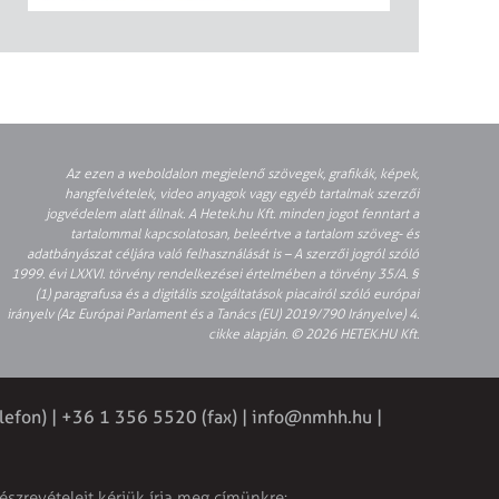
Az ezen a weboldalon megjelenő szövegek, grafikák, képek,
hangfelvételek, video anyagok vagy egyéb tartalmak szerzői
jogvédelem alatt állnak. A Hetek.hu Kft. minden jogot fenntart a
tartalommal kapcsolatosan, beleértve a tartalom szöveg- és
adatbányászat céljára való felhasználását is – A szerzői jogról szóló
1999. évi LXXVI. törvény rendelkezései értelmében a törvény 35/A. §
(1) paragrafusa és a digitális szolgáltatások piacairól szóló európai
irányelv (Az Európai Parlament és a Tanács (EU) 2019/790 Irányelve) 4.
cikke alapján. © 2026 HETEK.HU Kft.
lefon) | +36 1 356 5520 (fax) |
info@nmhh.hu
|
észrevételeit kérjük írja meg címünkre: