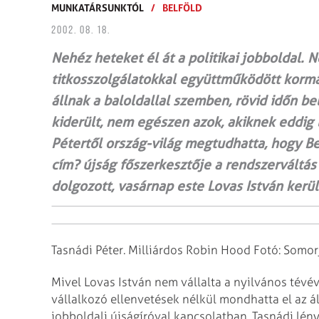
MUNKATÁRSUNKTÓL
/
BELFÖLD
2002. 08. 18.
Nehéz heteket él át a politikai jobboldal. 
titkosszolgálatokkal együttműködött korm
állnak a baloldallal szemben, rövid időn be
kiderült, nem egészen azok, akiknek eddig l
Pétertől ország-világ megtudhatta, hogy B
cím? újság főszerkesztője a rendszerváltás
dolgozott, vasárnap este Lovas István kerül
Tasnádi Péter. Milliárdos Robin Hood Fotó: Somorj
Mivel Lovas István nem vállalta a nyilvános tévévi
vállalkozó ellenvetések nélkül mondhatta el az ál
jobboldali újságíróval kapcsolatban. Tasnádi lén