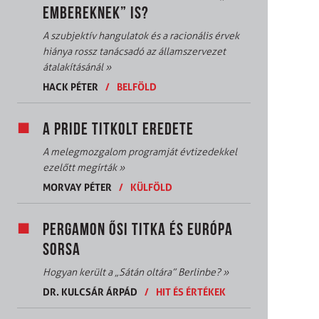
EMBEREKNEK” IS?
A szubjektív hangulatok és a racionális érvek
hiánya rossz tanácsadó az államszervezet
átalakításánál
»
HACK PÉTER
/
BELFÖLD
A PRIDE TITKOLT EREDETE
A melegmozgalom programját évtizedekkel
ezelőtt megírták
»
MORVAY PÉTER
/
KÜLFÖLD
PERGAMON ŐSI TITKA ÉS EURÓPA
SORSA
Hogyan került a „Sátán oltára” Berlinbe?
»
DR. KULCSÁR ÁRPÁD
/
HIT ÉS ÉRTÉKEK