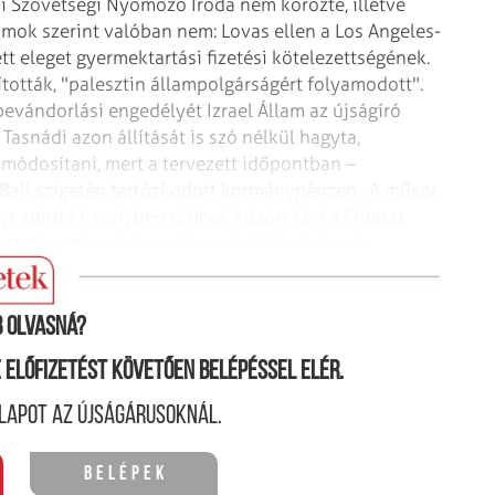
i Szövetségi Nyomozó Iroda nem körözte, illetve
mok szerint valóban nem: Lovas ellen a Los Angeles-
ett eleget gyermektartási fizetési kötelezettségének.
tották, "palesztin állampolgárságért folyamodott".
bevándorlási engedélyét Izrael Állam az újságíró
Tasnádi azon állítását is szó nélkül hagyta,
t módosítani, mert a tervezett időpontban –
– Bali szigetén tartózkodott kormánypénzen.
A műsor
t adott ki, melyben többek között kéri a Fideszt,
tarthatatlanságára, súlyos felelősségére, és
".
 olvasná?
ne előfizetést követően belépéssel elér.
lapot az újságárusoknál.
Belépek