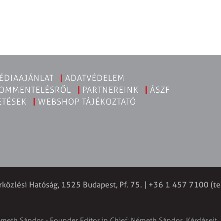
ÉDIAAJÁNLAT
ADATVÉDELEM
KOMMENTELÉSRŐL
PARTNEREINK
ÁSZF
ETÉSEK
WEBSHOP TÁJÉKOZTATÓ
rközlési Hatóság, 1525 Budapest, Pf. 75. | +36 1 457 7100 (te
émeth Sándor - Founder Editor in Chief: Németh Sándor. Kérdéseit, 