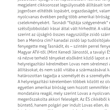
megjelent cikksorozat legsúlyosabb állításait is
jogerősen elítélték lopásért, orgazdaságért, val
nyolcvanas években pedig több amerikai bíróság 
cselekményekért.
Tasnádi "fajtája szégyenének" 
szélsőjobboldali írásai által vált hírhedtté. A vá
szerint az újságíró összes nagyszülője zsidó szá
ben a Menóra cím? kanadai zsidó lap tudósítójak
fenyegette meg Tasnádit, és – szintén perrel feny
Magyar ATV-től. (Mint Kenedi Jánostól, a tavalyi 
rá nézve terhelő tényeket elsőként közlő lapot a
helyreigazítási kérelmében Lovas nem sérelmezi a 
állításokat, és nem száll vitába a származásával
határozottan tagadja a személyét és a személyéh
A helyreigazítási kérelemben többek között ez olv
egyetlen amerikai bíróság sem hozott semmiféle í
mondataira reagál, mely szerint Lovas a nyolcva
megerőszakolta akkori feleségét. Az ÉS cikkéből 
büntető, hanem polgári per indult Lovas ellen, és 