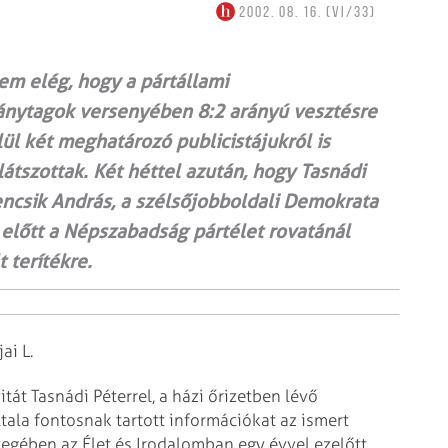
2002. 08. 16. (VI/33)
Nem elég, hogy a pártállami
ánytagok versenyében 8:2 arányú vesztésre
lül két meghatározó publicistájukról is
átszottak. Két héttel azután, hogy Tasnádi
encsik András, a szélsőjobboldali Demokrata
 előtt a Népszabadság pártélet rovatánál
t terítékre.
ai L.
tát Tasnádi Péterrel, a házi őrizetben lévő
tala fontosnak tartott információkat az ismert
yegében az Élet és Irodalomban egy évvel ezelőtt