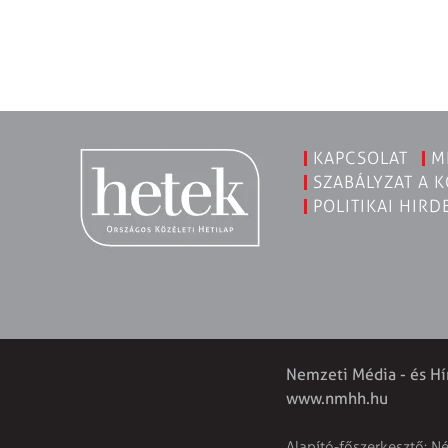
KAPCSOLAT
M
SZABÁLYZAT A 
POLITIKAI HIRD
Nemzeti Média - és Hí
www.nmhh.hu
Alapító-főszerkesztő: N