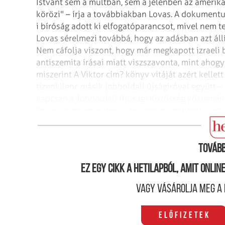
Istvánt sem a múltban, sem a jelenben az amerika
körözi" – írja a továbbiakban Lovas. A dokumentu
i bíróság adott ki elfogatóparancsot, mivel nem t
Lovas sérelmezi továbbá, hogy az adásban azt állí
Nem cáfolja viszont, hogy már megkapott izraeli 
antiszemita írásai miatt viszszavonta, mint ahogy 
miszerint A Viktor cím? könyv vitáját azért kellet
tizenkilenc másik jobboldali újságíróval együtt 
kapcsán a Jobboldali Ifjúsági Közösség közlemény
"hogy végre ébredjen rá folytatódó hallgatásának 
tiltakozzon, felhasználva nemzetközi kapcsolatait
Tovább
Ez egy cikk a hetilapból, amit onli
Vagy vásárolja meg a 
Előfizetek