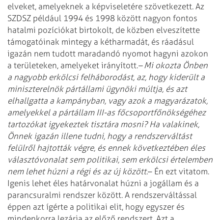
elveket, amelyeknek a képviseletére szövetkezett. Az
SZDSZ például 1994 és 1998 között nagyon fontos
hatalmi pozíciókat birtokolt, de közben elveszítette
támogatóinak mintegy a kétharmadát, és ráadásul
igazán nem tudott maradandó nyomot hagyni azokon
a területeken, amelyeket irányított.
– Mi okozta Önben
a nagyobb erkölcsi felháborodást, az, hogy kiderült a
miniszterelnök pártállami ügynöki múltja, és azt
elhallgatta a kampányban, vagy azok a magyarázatok,
amelyekkel a pártállam III-as főcsoportfőnökségéhez
tartozókat igyekeztek tisztára mosni? Ha valakinek,
Önnek igazán illene tudni, hogy a rendszerváltást
felülről hajtották végre, és ennek következtében éles
választóvonalat sem politikai, sem erkölcsi értelemben
nem lehet húzni a régi és az új között.
– Én ezt vitatom.
Igenis lehet éles határvonalat húzni a jogállam és a
parancsuralmi rendszer között. A rendszerváltással
éppen azt ígérte a politikai elit, hogy egyszer és
mindenkorra lezárja az előző rendszert. Azt a