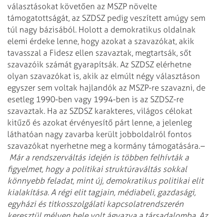
választásokat követően az MSZP növelte
támogatottságát, az SZDSZ pedig veszített amúgy sem
túl nagy bázisából. Holott a demokratikus oldalnak
elemi érdeke lenne, hogy azokat a szavazókat, akik
tavasszal a Fidesz ellen szavaztak, megtartsák, sőt
szavazóik számát gyarapítsák. Az SZDSZ elérhetne
olyan szavazókat is, akik az elmúlt négy választáson
egyszer sem voltak hajlandók az MSZP-re szavazni, de
esetleg 1990-ben vagy 1994-ben is az SZDSZ-re
szavaztak. Ha az SZDSZ karakteres, világos célokat
kitűző és azokat érvényesítő párt lenne, a jelenleg
láthatóan nagy zavarba került jobboldalról fontos
szavazókat nyerhetne meg a kormány támogatására.
–
Már a rendszerváltás idején is többen felhívták a
figyelmet, hogy a politikai struktúraváltás sokkal
könnyebb feladat, mint új, demokratikus politikai elit
kialakítása. A régi elit tagjain, médiabeli, gazdasági,
egyházi és titkosszolgálati kapcsolatrendszerén
keresztül mélyen bele volt ágyazva a társadalomba. Az