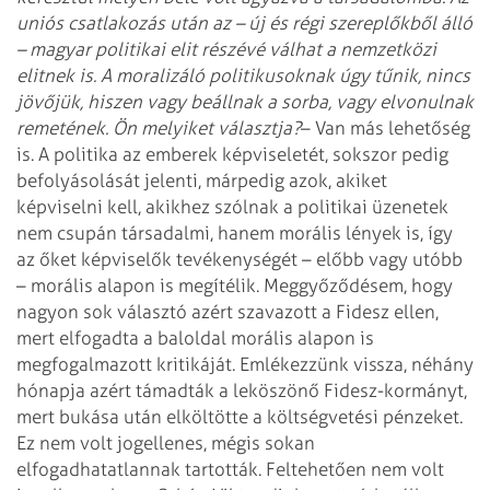
uniós csatlakozás után az – új és régi szereplőkből álló
– magyar politikai elit részévé válhat a nemzetközi
elitnek is. A moralizáló politikusoknak úgy tűnik, nincs
jövőjük, hiszen vagy beállnak a sorba, vagy elvonulnak
remetének. Ön melyiket választja?
– Van más lehetőség
is. A politika az emberek képviseletét, sokszor pedig
befolyásolását jelenti, márpedig azok, akiket
képviselni kell, akikhez szólnak a politikai üzenetek
nem csupán társadalmi, hanem morális lények is, így
az őket képviselők tevékenységét – előbb vagy utóbb
– morális alapon is megítélik. Meggyőződésem, hogy
nagyon sok választó azért szavazott a Fidesz ellen,
mert elfogadta a baloldal morális alapon is
megfogalmazott kritikáját. Emlékezzünk vissza, néhány
hónapja azért támadták a leköszönő Fidesz-kormányt,
mert bukása után elköltötte a költségvetési pénzeket.
Ez nem volt jogellenes, mégis sokan
elfogadhatatlannak tartották. Feltehetően nem volt