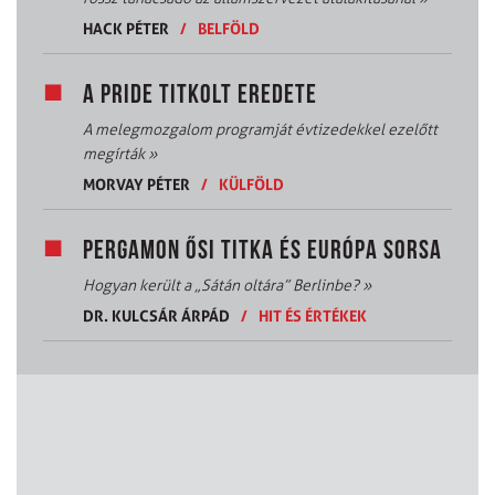
HACK PÉTER
/
BELFÖLD
A PRIDE TITKOLT EREDETE
A melegmozgalom programját évtizedekkel ezelőtt
megírták
»
MORVAY PÉTER
/
KÜLFÖLD
PERGAMON ŐSI TITKA ÉS EURÓPA SORSA
Hogyan került a „Sátán oltára” Berlinbe?
»
DR. KULCSÁR ÁRPÁD
/
HIT ÉS ÉRTÉKEK