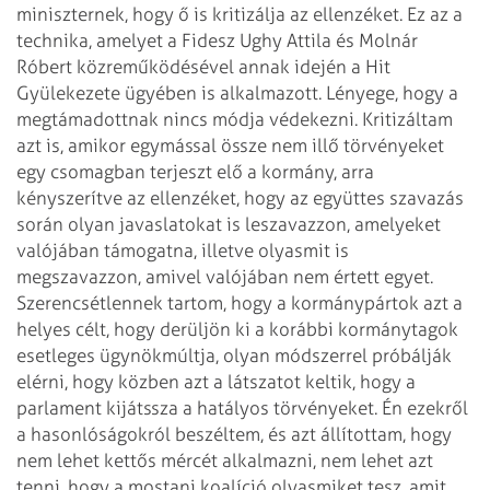
miniszternek, hogy ő is kritizálja az ellenzéket. Ez az a
technika, amelyet a Fidesz Ughy Attila és Molnár
Róbert közreműködésével annak idején a Hit
Gyülekezete ügyében is alkalmazott. Lényege, hogy a
megtámadottnak nincs módja védekezni.
Kritizáltam
azt is, amikor egymással össze nem illő törvényeket
egy csomagban terjeszt elő a kormány, arra
kényszerítve az ellenzéket, hogy az együttes szavazás
során olyan javaslatokat is leszavazzon, amelyeket
valójában támogatna, illetve olyasmit is
megszavazzon, amivel valójában nem értett egyet.
Szerencsétlennek tartom, hogy a kormánypártok azt a
helyes célt, hogy derüljön ki a korábbi kormánytagok
esetleges ügynökmúltja, olyan módszerrel próbálják
elérni, hogy közben azt a látszatot keltik, hogy a
parlament kijátssza a hatályos törvényeket.
Én ezekről
a hasonlóságokról beszéltem, és azt állítottam, hogy
nem lehet kettős mércét alkalmazni, nem lehet azt
tenni, hogy a mostani koalíció olyasmiket tesz, amit