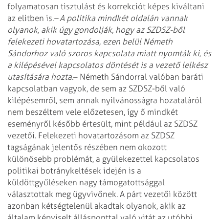
folyamatosan tisztulást és korrekciót képes kiváltani
az elitben is.
– A politika mindkét oldalán vannak
olyanok, akik úgy gondolják, hogy az SZDSZ-ből
felekezeti hovatartozása, ezen belül Németh
Sándorhoz való szoros kapcsolata miatt nyomták ki, és
a kilépésével kapcsolatos döntését is a vezető lelkész
utasítására hozta.
– Németh Sándorral valóban baráti
kapcsolatban vagyok, de sem az SZDSZ-ből való
kilépésemről, sem annak nyilvánosságra hozataláról
nem beszéltem vele előzetesen, így ő mindkét
eseményről később értesült, mint például az SZDSZ
vezetői.
Felekezeti hovatartozásom az SZDSZ
tagságának jelentős részében nem okozott
különösebb problémát, a gyülekezettel kapcsolatos
politikai botránykeltések idején is a
küldöttgyűléseken nagy támogatottsággal
választottak meg ügyvivőnek. A párt vezetői között
azonban kétségtelenül akadtak olyanok, akik az
általam képviselt állásponttal való vitát az utóbbi