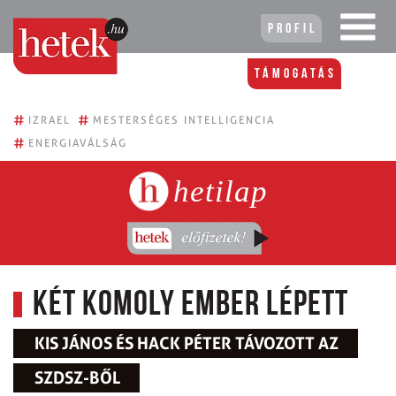
Profil
Támogatás
#
#
IZRAEL
MESTERSÉGES INTELLIGENCIA
#
ENERGIAVÁLSÁG
hetilap
Két komoly ember lépett
KIS JÁNOS ÉS HACK PÉTER TÁVOZOTT AZ
SZDSZ-BŐL