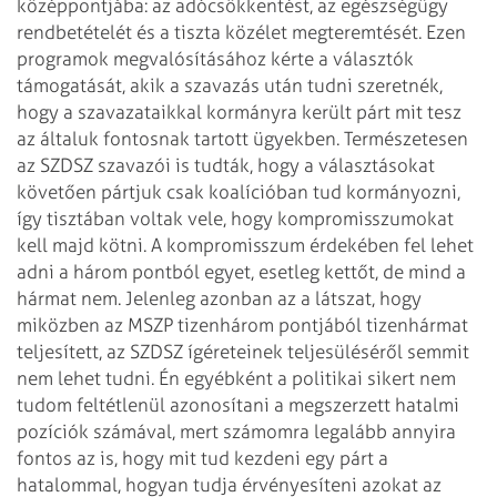
középpontjába: az adócsökkentést, az egészségügy
rendbetételét és a tiszta közélet megteremtését. Ezen
programok megvalósításához kérte a választók
támogatását, akik a szavazás után tudni szeretnék,
hogy a szavazataikkal kormányra került párt mit tesz
az általuk fontosnak tartott ügyekben. Természetesen
az SZDSZ szavazói is tudták, hogy a választásokat
követően pártjuk csak koalícióban tud kormányozni,
így tisztában voltak vele, hogy kompromisszumokat
kell majd kötni. A kompromisszum érdekében fel lehet
adni a három pontból egyet, esetleg kettőt, de mind a
hármat nem. Jelenleg azonban az a látszat, hogy
miközben az MSZP tizenhárom pontjából tizenhármat
teljesített, az SZDSZ ígéreteinek teljesüléséről semmit
nem lehet tudni.
Én egyébként a politikai sikert nem
tudom feltétlenül azonosítani a megszerzett hatalmi
pozíciók számával, mert számomra legalább annyira
fontos az is, hogy mit tud kezdeni egy párt a
hatalommal, hogyan tudja érvényesíteni azokat az