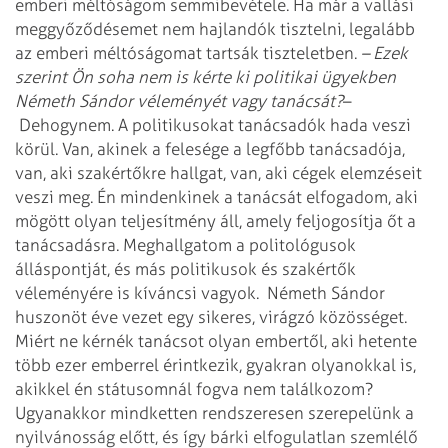
emberi méltóságom semmibevétele. Ha már a vallási
meggyőződésemet nem hajlandók tisztelni, legalább
az emberi méltóságomat tartsák tiszteletben.
– Ezek
szerint Ön soha nem is kérte ki politikai ügyekben
Németh Sándor véleményét vagy tanácsát?
–
Dehogynem. A politikusokat tanácsadók hada veszi
körül. Van, akinek a felesége a legfőbb tanácsadója,
van, aki szakértőkre hallgat, van, aki cégek elemzéseit
veszi meg. Én mindenkinek a tanácsát elfogadom, aki
mögött olyan teljesítmény áll, amely feljogosítja őt a
tanácsadásra. Meghallgatom a politológusok
álláspontját, és más politikusok és szakértők
véleményére is kíváncsi vagyok.
Németh Sándor
huszonöt éve vezet egy sikeres, virágzó közösséget.
Miért ne kérnék tanácsot olyan embertől, aki hetente
több ezer emberrel érintkezik, gyakran olyanokkal is,
akikkel én státusomnál fogva nem találkozom?
Ugyanakkor mindketten rendszeresen szerepelünk a
nyilvánosság előtt, és így bárki elfogulatlan szemlélő