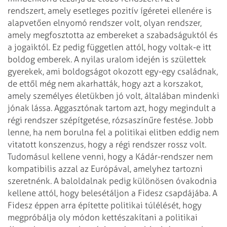
rendszert, amely esetleges pozitív ígéretei ellenére is
alapvetően elnyomó rendszer volt, olyan rendszer,
amely megfosztotta az embereket a szabadságuktól és
a jogaiktól. Ez pedig független attól, hogy voltak-e itt
boldog emberek. A nyilas uralom idején is születtek
gyerekek, ami boldogságot okozott egy-egy családnak,
de ettől még nem akarhatták, hogy azt a korszakot,
amely személyes életükben jó volt, általában mindenki
jónak lássa.
Aggasztónak tartom azt, hogy megindult a
régi rendszer szépítgetése, rózsaszínűre festése. Jobb
lenne, ha nem borulna fel a politikai elitben eddig nem
vitatott konszenzus, hogy a régi rendszer rossz volt.
Tudomásul kellene venni, hogy a Kádár-rendszer nem
kompatibilis azzal az Európával, amelyhez tartozni
szeretnénk.
A baloldalnak pedig különösen óvakodnia
kellene attól, hogy belesétáljon a Fidesz csapdájába. A
Fidesz éppen arra építette politikai túlélését, hogy
megpróbálja oly módon kettészakítani a politikai