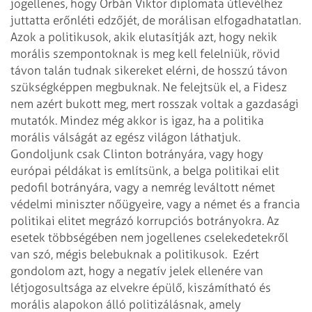
jogellenes, hogy Orbán Viktor diplomata útlevélhez
juttatta erőnléti edzőjét, de morálisan elfogadhatatlan.
Azok a politikusok, akik elutasítják azt, hogy nekik
morális szempontoknak is meg kell felelniük, rövid
távon talán tudnak sikereket elérni, de hosszú távon
szükségképpen megbuknak. Ne felejtsük el, a Fidesz
nem azért bukott meg, mert rosszak voltak a gazdasági
mutatók.
Mindez még akkor is igaz, ha a politika
morális válságát az egész világon láthatjuk.
Gondoljunk csak Clinton botrányára, vagy hogy
európai példákat is említsünk, a belga politikai elit
pedofil botrányára, vagy a nemrég leváltott német
védelmi miniszter nőügyeire, vagy a német és a francia
politikai elitet megrázó korrupciós botrányokra. Az
esetek többségében nem jogellenes cselekedetekről
van szó, mégis belebuknak a politikusok.
Ezért
gondolom azt, hogy a negatív jelek ellenére van
létjogosultsága az elvekre épülő, kiszámítható és
morális alapokon álló politizálásnak, amely