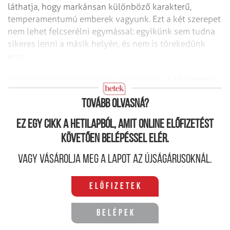
láthatja, hogy markánsan különböző karakterű,
temperamentumú emberek vagyunk. Ezt a két szerepet
nem lehet felcserélni egymással: egyikünk sem tudna
sikeres lenni a másik helyén, és nem is törekedünk
erre.
Hírösszefoglaló és további vélemények:
A párt vezetői
hallgatnak
Tovább olvasná?
Ez egy cikk a hetilapból, amit online előfizetést
követően belépéssel elér.
Vagy vásárolja meg a lapot az újságárusoknál.
Előfizetek
Belépek