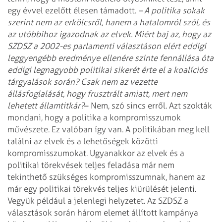
egy évvel ezelőtt élesen támadott.
– A politika sokak
szerint nem az erkölcsről, hanem a hatalomról szól, és
az utóbbihoz igazodnak az elvek. Miért baj az, hogy az
SZDSZ a 2002-es parlamenti választáson elért eddigi
leggyengébb eredménye ellenére szinte fennállása óta
eddigi legnagyobb politikai sikerét érte el a koalíciós
tárgyalások során? Csak nem az vezette
állásfoglalását, hogy frusztrált amiatt, mert nem
lehetett államtitkár?
– Nem, szó sincs erről. Azt szokták
mondani, hogy a politika a kompromisszumok
művészete. Ez valóban így van. A politikában meg kell
találni az elvek és a lehetőségek közötti
kompromisszumokat. Ugyanakkor az elvek és a
politikai törekvések teljes feladása már nem
tekinthető szükséges kompromisszumnak, hanem az
már egy politikai törekvés teljes kiürülését jelenti.
Vegyük például a jelenlegi helyzetet. Az SZDSZ a
választások során három elemet állított kampánya