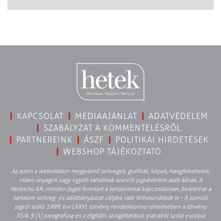
KAPCSOLAT
MÉDIAAJÁNLAT
ADATVÉDELEM
SZABÁLYZAT A KOMMENTELÉSRŐL
PARTNEREINK
ÁSZF
POLITIKAI HIRDETÉSEK
WEBSHOP TÁJÉKOZTATÓ
Az ezen a weboldalon megjelenő szövegek, grafikák, képek, hangfelvételek,
video anyagok vagy egyéb tartalmak szerzői jogvédelem alatt állnak. A
Hetek.hu Kft. minden jogot fenntart a tartalommal kapcsolatosan, beleértve a
tartalom szöveg- és adatbányászat céljára való felhasználását is – A szerzői
jogról szóló 1999. évi LXXVI. törvény rendelkezései értelmében a törvény
35/A. § (1) paragrafusa és a digitális szolgáltatások piacairól szóló európai