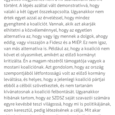
történt. A lépés azáltal vált demonstratívvá, hogy
valaki a két ügyet összekapcsolta. Ugyanakkor nem
értek egyet azzal az érveléssel, hogy mindez
gyengítené a koalíciót.
Vannak, akik azt akarják
elhitetni a közvéleménnyel, hogy az egyetlen
alternatíva az, hogy vagy így mennek a dolgok, ahogy
eddig, vagy visszajön a Fidesz és a MIÉP. Ez nem igaz,
van más alternatíva is. Például az, hogy a koalíció nem
követ el olyasmiket, amikért az előző kormányt
kritizálta. Én a magam részéről támogatója vagyok a
mostani koalíciónak. Azt gondolom, hogy az ország
szempontjából létfontosságú volt az előző kormány
leváltása, és helyes, hogy a jelenlegi koalíció pártjai
ebből a célból szövetkeztek, és nem tartanám
kívánatosnak a koalíció felbontását. Ugyanakkor
hibának tartom, hogy az SZDSZ saját szavazói számára
egyre kevésbé teszi világossá, hogy mi is politikájának,
ezen keresztül, pedig létezésének a célja. Mit akar