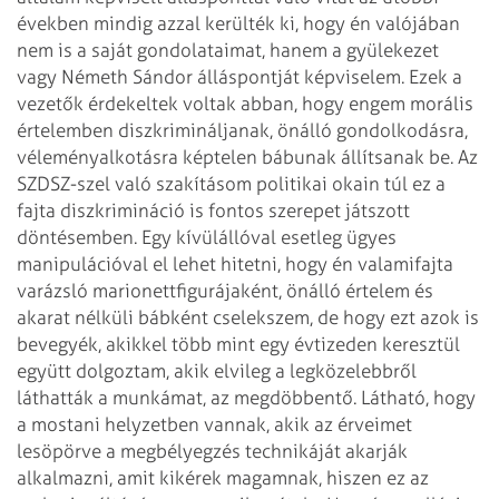
években mindig azzal kerülték ki, hogy én valójában
nem is a saját gondolataimat, hanem a gyülekezet
vagy Németh Sándor álláspontját képviselem. Ezek a
vezetők érdekeltek voltak abban, hogy engem morális
értelemben diszkrimináljanak, önálló gondolkodásra,
véleményalkotásra képtelen bábunak állítsanak be. Az
SZDSZ-szel való szakításom politikai okain túl ez a
fajta diszkrimináció is fontos szerepet játszott
döntésemben. Egy kívülállóval esetleg ügyes
manipulációval el lehet hitetni, hogy én valamifajta
varázsló marionettfigurájaként, önálló értelem és
akarat nélküli bábként cselekszem, de hogy ezt azok is
bevegyék, akikkel több mint egy évtizeden keresztül
együtt dolgoztam, akik elvileg a legközelebbről
láthatták a munkámat, az megdöbbentő.
Látható, hogy
a mostani helyzetben vannak, akik az érveimet
lesöpörve a megbélyegzés technikáját akarják
alkalmazni, amit kikérek magamnak, hiszen ez az