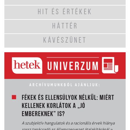
HIT ÉS ÉRTÉKEK
HÁTTÉR
KÁVÉSZÜNET
ARCHÍVUMUNKBÓL AJÁNLJUK:
FÉKEK ÉS ELLENSÚLYOK NÉLKÜL: MIÉRT
KELLENEK KORLÁTOK A „JÓ
EMBEREKNEK” IS?
A szubjektív hangulatok és a racionális érvek hiánya
rossz tanácsadó az államszervezet átalakításánál
»