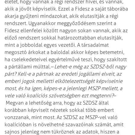
életet, hogy vannak a régi rendszer hívei, és vannak,
akik a jövőt képviselik. Ezzel a Fidesz a saját táborába
akarja gyűjteni mindazokat, akik elutasítják a régi
rendszert. Ugyanakkor meggyőződésem szerint a
Fidesz ellenfelei között nagyon sokan vannak, akik az
előző rendszert sokkal határozottabban elutasítják,
mint a jobboldal egyes vezetői. A társadalmat
megosztó árkokat a baloldal akkor képes betemetni,
ha cselekedeteivel egyértelművé teszi, hogy szakított
a pártállami múlttal.
– Lehet-e még az SZDSZ-ből nagy
párt? Kell-e a pártnak az eredeti jogállami elveit, az
emberi jogok melletti elkötelezettségét képviselnie
most, és ha igen, képes-e a jelenlegi MSZP mellett, a
vele való koalíciós szövetségben ezt megtenni?
–
Megvan a lehetőség arra, hogy az SZDSZ által
korábban képviselt nézetek sokkal több embert
vonzzanak, mint most. Az SZDSZ az MSZP-vel való
koalícióban is növelhetné szavazóinak számát, amit
sajnos jelenleg nem tükröznek az adatok, hiszen a