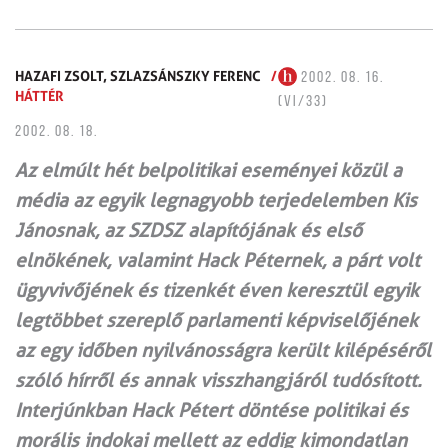
HAZAFI ZSOLT,
SZLAZSÁNSZKY FERENC
/
2002. 08. 16.
HÁTTÉR
(VI/33)
2002. 08. 18.
Az elmúlt hét belpolitikai eseményei közül a
média az egyik legnagyobb terjedelemben Kis
Jánosnak, az SZDSZ alapítójának és első
elnökének, valamint Hack Péternek, a párt volt
ügyvivőjének és tizenkét éven keresztül egyik
legtöbbet szereplő parlamenti képviselőjének
az egy időben nyilvánosságra került kilépéséről
szóló hírről és annak visszhangjáról tudósított.
Interjúnkban Hack Pétert döntése politikai és
morális indokai mellett az eddig kimondatlan