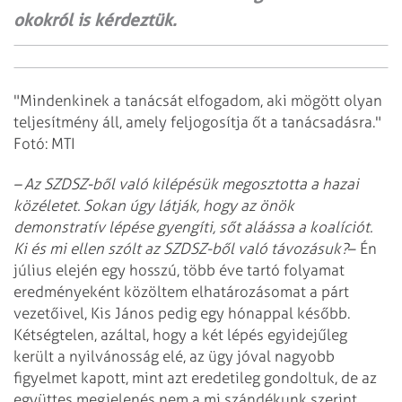
okokról is kérdeztük.
"Mindenkinek a tanácsát elfogadom, aki mögött olyan
teljesítmény áll, amely feljogosítja őt a tanácsadásra."
Fotó: MTI
– Az SZDSZ-ből való kilépésük megosztotta a hazai
közéletet. Sokan úgy látják, hogy az önök
demonstratív lépése gyengíti, sőt aláássa a koalíciót.
Ki és mi ellen szólt az SZDSZ-ből való távozásuk?
– Én
július elején egy hosszú, több éve tartó folyamat
eredményeként közöltem elhatározásomat a párt
vezetőivel, Kis János pedig egy hónappal később.
Kétségtelen, azáltal, hogy a két lépés egyidejűleg
került a nyilvánosság elé, az ügy jóval nagyobb
figyelmet kapott, mint azt eredetileg gondoltuk, de az
együttes megjelenés nem a mi szándékunk szerint