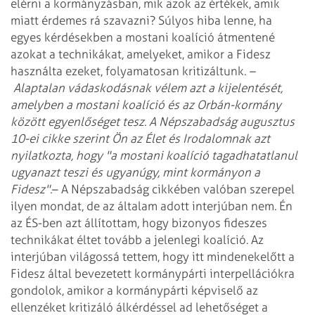
elérni a kormányzásban, mik azok az értékek, amik
miatt érdemes rá szavazni?
Súlyos hiba lenne, ha
egyes kérdésekben a mostani koalíció átmentené
azokat a technikákat, amelyeket, amikor a Fidesz
használta ezeket, folyamatosan kritizáltunk.
–
Alaptalan vádaskodásnak vélem azt a kijelentését,
amelyben a mostani koalíció és az Orbán-kormány
között egyenlőséget tesz. A Népszabadság augusztus
10-ei cikke szerint Ön az Élet és Irodalomnak azt
nyilatkozta, hogy "a mostani koalíció tagadhatatlanul
ugyanazt teszi és ugyanúgy, mint kormányon a
Fidesz".
– A Népszabadság cikkében valóban szerepel
ilyen mondat, de az általam adott interjúban nem. Én
az ÉS-ben azt állítottam, hogy bizonyos fideszes
technikákat éltet tovább a jelenlegi koalíció. Az
interjúban világossá tettem, hogy itt mindenekelőtt a
Fidesz által bevezetett kormánypárti interpellációkra
gondolok, amikor a kormánypárti képviselő az
ellenzéket kritizáló álkérdéssel ad lehetőséget a