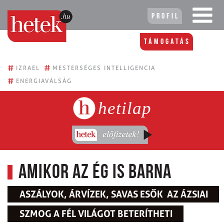
Profil
Támogatás
#
#
IZRAEL
MESTERSÉGES INTELLIGENCIA
#
ENERGIAVÁLSÁG
hetilap
Amikor az ég is barna
ASZÁLYOK, ÁRVÍZEK, SAVAS ESŐK  AZ ÁZSIAI
SZMOG A FÉL VILÁGOT BETERÍTHETI