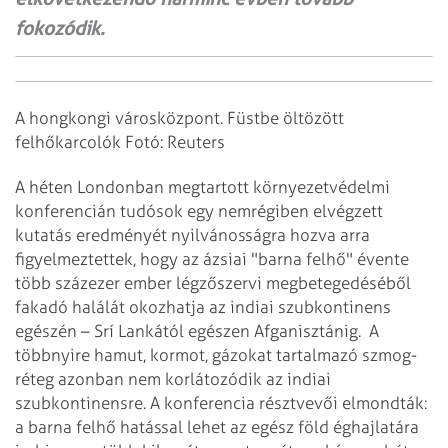
fokozódik.
A hongkongi városközpont. Füstbe öltözött
felhőkarcolók Fotó: Reuters
A héten Londonban megtartott környezetvédelmi
konferencián tudósok egy nemrégiben elvégzett
kutatás eredményét nyilvánosságra hozva arra
figyelmeztettek, hogy az ázsiai "barna felhő" évente
több százezer ember légzőszervi megbetegedéséből
fakadó halálát okozhatja az indiai szubkontinens
egészén – Srí Lankától egészen Afganisztánig.
A
többnyire hamut, kormot, gázokat tartalmazó szmog-
réteg azonban nem korlátozódik az indiai
szubkontinensre. A konferencia résztvevői elmondták:
a barna felhő hatással lehet az egész föld éghajlatára