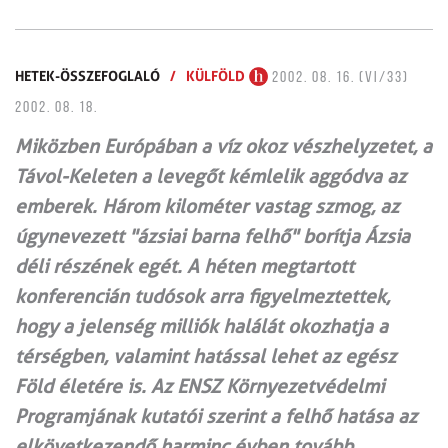
HETEK-ÖSSZEFOGLALÓ
/
KÜLFÖLD
2002. 08. 16. (VI/33)
2002. 08. 18.
Miközben Európában a víz okoz vészhelyzetet, a
Távol-Keleten a levegőt kémlelik aggódva az
emberek. Három kilométer vastag szmog, az
úgynevezett "ázsiai barna felhő" borítja Ázsia
déli részének egét. A héten megtartott
konferencián tudósok arra figyelmeztettek,
hogy a jelenség milliók halálát okozhatja a
térségben, valamint hatással lehet az egész
Föld életére is. Az ENSZ Környezetvédelmi
Programjának kutatói szerint a felhő hatása az
elkövetkezendő harminc évben tovább