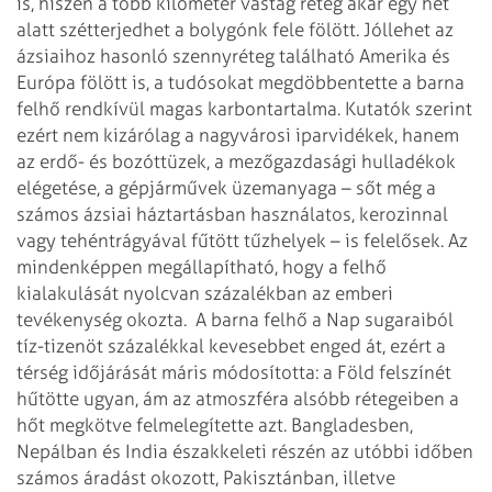
is, hiszen a több kilométer vastag réteg akár egy hét
alatt szétterjedhet a bolygónk fele fölött. Jóllehet az
ázsiaihoz hasonló szennyréteg található Amerika és
Európa fölött is, a tudósokat megdöbbentette a barna
felhő rendkívül magas karbontartalma. Kutatók szerint
ezért nem kizárólag a nagyvárosi iparvidékek, hanem
az erdő- és bozóttüzek, a mezőgazdasági hulladékok
elégetése, a gépjárművek üzemanyaga – sőt még a
számos ázsiai háztartásban használatos, kerozinnal
vagy tehéntrágyával fűtött tűzhelyek – is felelősek. Az
mindenképpen megállapítható, hogy a felhő
kialakulását nyolcvan százalékban az emberi
tevékenység okozta.
A barna felhő a Nap sugaraiból
tíz-tizenöt százalékkal kevesebbet enged át, ezért a
térség időjárását máris módosította: a Föld felszínét
hűtötte ugyan, ám az atmoszféra alsóbb rétegeiben a
hőt megkötve felmelegítette azt. Bangladesben,
Nepálban és India északkeleti részén az utóbbi időben
számos áradást okozott, Pakisztánban, illetve