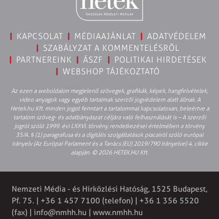
KAPCSOLAT
MÉDIAAJÁNLAT
ADATVÉDELEM
SZABÁLYZAT A KOMMENTELÉSRŐL
PARTNEREINK
ÁSZF
POLITIKAI HIRDETÉSEK
WEBSHOP TÁJÉKOZTATÓ
Az ezen a weboldalon megjelenő szövegek, grafikák, képek, hangfelvételek,
video anyagok vagy egyéb tartalmak szerzői jogvédelem alatt állnak. A
Hetek.hu Kft. minden jogot fenntart a tartalommal kapcsolatosan, beleértve a
tartalom szöveg- és adatbányászat céljára való felhasználását is – A szerzői
jogról szóló 1999. évi LXXVI. törvény rendelkezései értelmében a törvény
35/A. § (1) paragrafusa és a digitális szolgáltatások piacairól szóló európai
irányelv (Az Európai Parlament és a Tanács (EU) 2019/790 Irányelve) 4. cikke
alapján. © 2026 HETEK.HU Kft.
Nemzeti Média - és Hírközlési Hatóság, 1525 Budapest,
Pf. 75. | +36 1 457 7100 (telefon) | +36 1 356 5520
(fax) |
info@nmhh.hu
| www.nmhh.hu