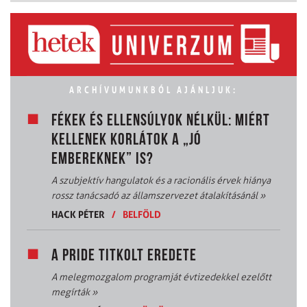
ARCHÍVUMUNKBÓL AJÁNLJUK:
FÉKEK ÉS ELLENSÚLYOK NÉLKÜL: MIÉRT
KELLENEK KORLÁTOK A „JÓ
EMBEREKNEK” IS?
A szubjektív hangulatok és a racionális érvek hiánya
rossz tanácsadó az államszervezet átalakításánál
»
HACK PÉTER
/
BELFÖLD
A PRIDE TITKOLT EREDETE
A melegmozgalom programját évtizedekkel ezelőtt
megírták
»