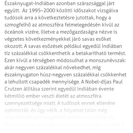
Északnyugat-Indiában azonban szárazsággal járt
együtt.
Az 1995–2000 közötti időszakot vizsgálva
tudósok arra a következtetésre jutottak, hogy a
szmogfelhő az atmoszféra felmelegedésén kívül az
óceánok vizére, illetve a mezőgazdaságra nézve is
végzetes következményekkel járó savas esőket
okozott. A savas esőzések például egyedül Indiában
tíz százalékkal csökkenthetik a betakarítható termést.
Ezen kívül a térségben módosulhat a monszunévszak:
akár negyven százalékkal növekedhet, míg
északnyugaton húsz-negyven százalékkal csökkenhet
a lehullott csapadék mennyisége.
A Nobel-díjas Paul
Crutzen állítása szerint egyedül Indiában évente
kétmillió ember veszti életét az atmoszféra
szennyezettsége miatt. A tudósok ennek ellenére
optimisták, és úgy vélik, a folyamat talán még
visszafordítható: megfelelő emberi hozzáállás és
alkalmazások által ugyanis nem növekedne tovább a
szennyezőanyagok mennyisége a légtérben, a