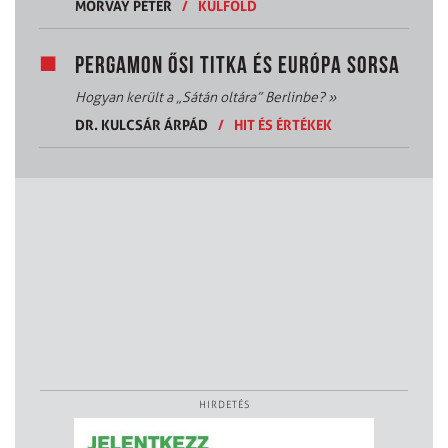
MORVAY PÉTER
/
KÜLFÖLD
PERGAMON ŐSI TITKA ÉS EURÓPA SORSA
Hogyan került a „Sátán oltára” Berlinbe?
»
DR. KULCSÁR ÁRPÁD
/
HIT ÉS ÉRTÉKEK
HIRDETÉS