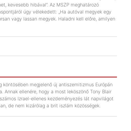
ehet, kevesebb hibával”. Az MSZP meghatározó
áspontjáról úgy vélekedett: „Ha autóval megyek egy
orsan vagy lassan megyek. Haladni kell előre, amilyen
ség köntösében megjelenő új antiszemitizmus Európán
a. Annak ellenére, hogy a most leköszönő Tony Blair
t, számos Izrael-ellenes kezdeményezés lát napvilágot
n, de nem kizárólag a brit iszlám közösségek.