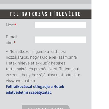
FELIRATKOZÁS HÍRLEVÉLRE
Név:
*
E-mail
cím:
*
A "feliratkozom" gombra kattintva
hozzájárulok, hogy küldjenek számomra
Hetek hírlevelet exkluzív hetekes
tartalmakról és promóciókról. Tudomásul
veszem, hogy hozzájárulásomat bármikor
visszavonhatom.
Feliratkozással elfogadja a Hetek
adatvédelmi szabályzatát
.