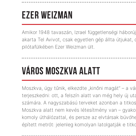
EZER WEIZMAN
Amikor 1948 tavaszán, Izrael függetlenségi hábo
akarta Tel Avivot, csak egyetlen gép állta útjukat,
pilótafülkében Ezer Weizman ült.
VÁROS MOSZKVA ALATT
Moszkva, úgy tűnik, elkezdte „kinőni magát” – a vár
terjeszkedni: ott, a felszín alatt van még hely új 
számára. A nagyszabású terveket azonban a titkoss
Moszkva alatt nem kevés létesítmény van – gyakorl
komoly úthálózattal, és persze az elvtársak búvóh
épített metrót: jelenleg komolyan latolgatják e ti