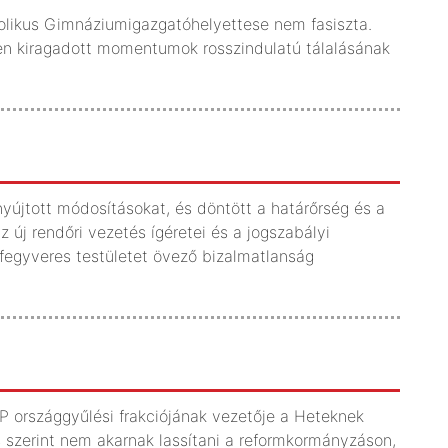
olikus Gimnáziumigazgatóhelyettese nem fasiszta.
n kiragadott momentumok rosszindulatú tálalásának
yújtott módosításokat, és döntött a határőrség és a
új rendőri vezetés ígéretei és a jogszabályi
fegyveres testületet övező bizalmatlanság
P országgyűlési frakciójának vezetője a Heteknek
us szerint nem akarnak lassítani a reformkormányzáson,