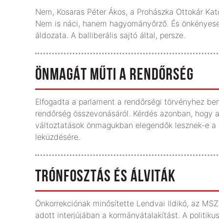
Nem, Kosaras Péter Ákos, a Prohászka Ottokár Kat
Nem is náci, hanem hagyományőrző. És önkényese
áldozata. A balliberális sajtó által, persze.
ÖNMAGÁT MŰTI A RENDŐRSÉG
Elfogadta a parlament a rendőrségi törvényhez ben
rendőrség összevonásáról. Kérdés azonban, hogy az 
változtatások önmagukban elegendők lesznek-e a 
leküzdésére.
TRÓNFOSZTÁS ÉS ÁLVITÁK
Önkorrekciónak minősítette Lendvai Ildikó, az MSZ
adott interjújában a kormányátalakítást. A politik