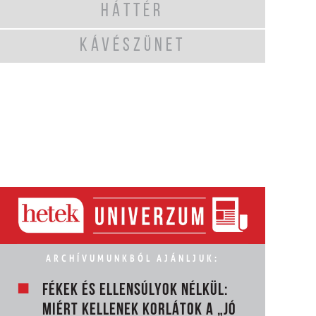
HÁTTÉR
KÁVÉSZÜNET
ARCHÍVUMUNKBÓL AJÁNLJUK:
FÉKEK ÉS ELLENSÚLYOK NÉLKÜL:
MIÉRT KELLENEK KORLÁTOK A „JÓ