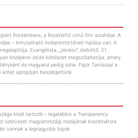
ért frontembere, a Rocktérítő című film sorshőse. A
ldaképe – kimutatható irodalomtörténeti hatása van. A
galapítója. Evangélista, „zenész”, dalköltő, 21.
olyan középkori zsidó költészet megszólaltatója, amely
sztényként és magyarul pedig soha. Pajor Tamással a
n kötet apropóján beszélgettünk.
szága közé tartozik – legalábbis a Transparency
özi szervezet magyarországi irodájának koordinátora
erén vannak a legnagyobb bajok.