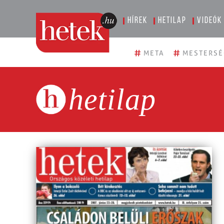
Hírek
Hetilap
Videók
#
#
META
MESTERSÉ
hetilap