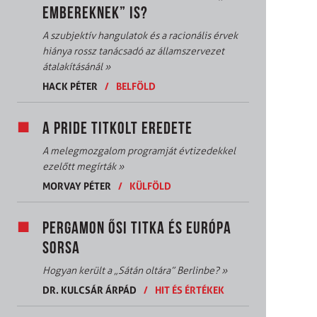
EMBEREKNEK” IS?
A szubjektív hangulatok és a racionális érvek
hiánya rossz tanácsadó az államszervezet
átalakításánál
»
HACK PÉTER
/
BELFÖLD
A PRIDE TITKOLT EREDETE
A melegmozgalom programját évtizedekkel
ezelőtt megírták
»
MORVAY PÉTER
/
KÜLFÖLD
PERGAMON ŐSI TITKA ÉS EURÓPA
SORSA
Hogyan került a „Sátán oltára” Berlinbe?
»
DR. KULCSÁR ÁRPÁD
/
HIT ÉS ÉRTÉKEK