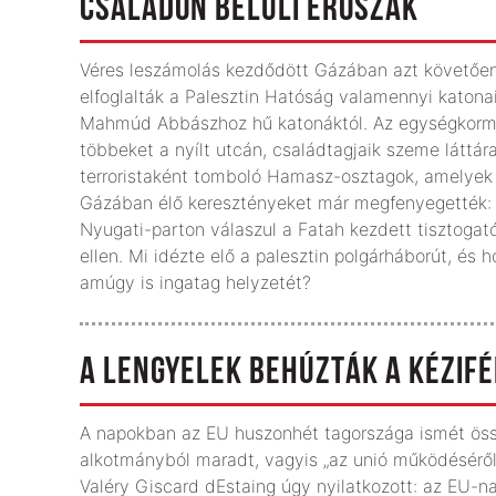
CSALÁDON BELÜLI ERŐSZAK
Véres leszámolás kezdődött Gázában azt követően
elfoglalták a Palesztin Hatóság valamennyi katona
Mahmúd Abbászhoz hű katonáktól. Az egységkormán
többeket a nyílt utcán, családtagjaik szeme láttár
terroristaként tomboló Hamasz-osztagok, amelyek i
Gázában élő keresztényeket már megfenyegették: l
Nyugati-parton válaszul a Fatah kezdett tisztoga
ellen. Mi idézte elő a palesztin polgárháborút, és
amúgy is ingatag helyzetét?
A LENGYELEK BEHÚZTÁK A KÉZIF
A napokban az EU huszonhét tagországa ismét össz
alkotmányból maradt, vagyis „az unió működéséről 
Valéry Giscard dEstaing úgy nyilatkozott: az EU-n