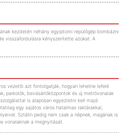
rújának kezdetén néhány egyiptomi repülőgép bombázni
 de visszafordulásra kényszerítette azokat. A
os vezetői azt fontolgatják, hogyan lehetne lefelé
utak, parkolók, bevásárlóközpontok és új metróvonalak
zolgálattal is alaposan egyeztetni kell majd:
atilag egy sajátos város hatalmas raktárakkal,
elyeivel. Sztálin pedig nem csak a népnek, magának is
tkos vonalaknak a megnyitását.