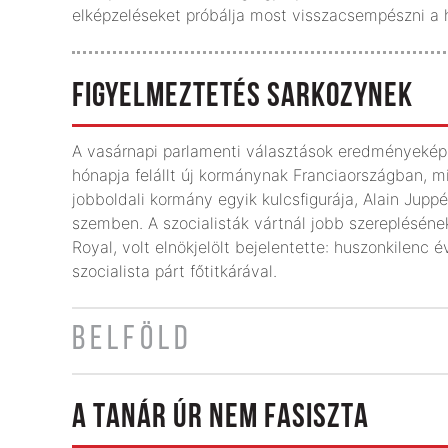
elképzeléseket próbálja most visszacsempészni a h
FIGYELMEZTETÉS SARKOZYNEK
A vasárnapi parlamenti választások eredményeképp
hónapja felállt új kormánynak Franciaországban, m
jobboldali kormány egyik kulcsfigurája, Alain Juppé
szemben. A szocialisták vártnál jobb szereplésének
Royal, volt elnökjelölt bejelentette: huszonkilenc é
szocialista párt főtitkárával.
BELFÖLD
A TANÁR ÚR NEM FASISZTA