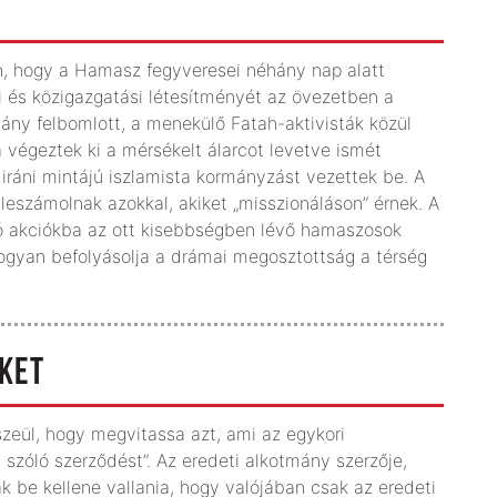
, hogy a Hamasz fegyveresei néhány nap alatt
i és közigazgatási létesítményét az övezetben a
y felbomlott, a menekülő Fatah-aktivisták közül
a végeztek ki a mérsékelt álarcot levetve ismét
ráni mintájú iszlamista kormányzást vezettek be. A
eszámolnak azokkal, akiket „misszionáláson” érnek. A
tó akciókba az ott kisebbségben lévő hamaszosok
 hogyan befolyásolja a drámai megosztottság a térség
ÉKET
eül, hogy megvitassa azt, ami az egykori
szóló szerződést”. Az eredeti alkotmány szerzője,
ak be kellene vallania, hogy valójában csak az eredeti