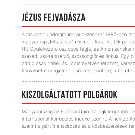
JÉZUS FEJVADÁSZA
A Neurotic underground punkzenekar 1987-ben megt
magyar rap „feltalálója”, elismert fiatal költők pé
Hit Gyülekezete oszlopos tagja, az Ámen zenekar me
századi zsoltárszerző, szózsonglőr és lírikus. Egy 
eddig csak héber és jiddis nyelven létezett, kere
Könyvhétre megjelent első verseskötete, a Kötetle
KISZOLGÁLTATOTT POLGÁROK
Magyarország az Európai Unió tíz legkorruptabb or
International korrupciós indexe szerint. A nemzetk
szerint a pártfinanszírozás és a közbeszerzések t