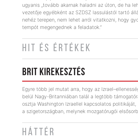
ugyanis „tovább akarnak haladni az úton, de ha l
vezetője egyébként az SZDSZ lassulástól tartó áll
nehéz terepen, nem lehet arról vitatkozni, hogy gy
tempót megengednek a feladatok.”
HIT ÉS ÉRTÉKEK
BRIT KIREKESZTÉS
Egyre több jel mutat arra, hogy az Izrael–ellenes
belül Nagy-Britanniában talál a legtöbb támogatór
osztja Washington Izraellel kapcsolatos politikájá
a szigetországban, melynek mozgatórugói elsősorba
HÁTTÉR