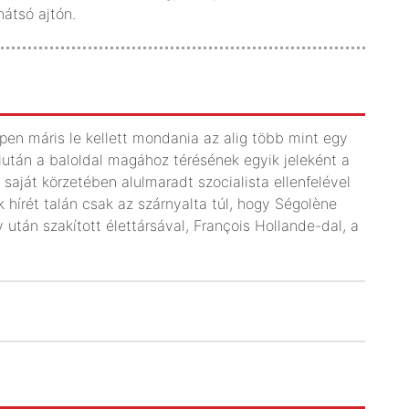
átsó ajtón.
en máris le kellett mondania az alig több mint egy
iután a baloldal magához térésének egyik jeleként a
 saját körzetében alulmaradt szocialista ellenfelével
 hírét talán csak az szárnyalta túl, hogy Ségolène
v után szakított élettársával, François Hollande-dal, a