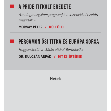
A PRIDE TITKOLT EREDETE
A melegmozgalom programját évtizedekkel ezelőtt
megírták
»
MORVAY PÉTER
/
KÜLFÖLD
PERGAMON ŐSI TITKA ÉS EURÓPA SORSA
Hogyan került a „Sátán oltára” Berlinbe?
»
DR. KULCSÁR ÁRPÁD
/
HIT ÉS ÉRTÉKEK
Hetek