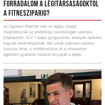
FORRADALOM A LÉGITÁRSASÁGOKTÓL
A FITNESZIPARIG?
Az Egyesült Államok után az egész világot
meghódítanák az eredetileg cukorbetegek számára
kifejlesztett, GLP-1 alapú gyógyszerek, amelyek radikális
fogyást eredményeznek. Bár sokak számára valóban
hasznos lehet, a mellékhatások és a társadalom
egészére gyakorolt hatások árnyalják a képet.