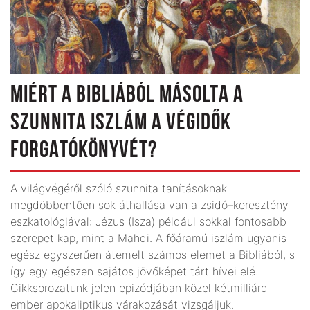
MIÉRT A BIBLIÁBÓL MÁSOLTA A
SZUNNITA ISZLÁM A VÉGIDŐK
FORGATÓKÖNYVÉT?
A világvégéről szóló szunnita tanításoknak
megdöbbentően sok áthallása van a zsidó–keresztény
eszkatológiával: Jézus (Isza) például sokkal fontosabb
szerepet kap, mint a Mahdi. A főáramú iszlám ugyanis
egész egyszerűen átemelt számos elemet a Bibliából, s
így egy egészen sajátos jövőképet tárt hívei elé.
Cikksorozatunk jelen epizódjában közel kétmilliárd
ember apokaliptikus várakozását vizsgáljuk.