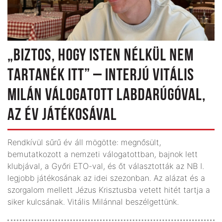
„BIZTOS, HOGY ISTEN NÉLKÜL NEM
TARTANÉK ITT” – INTERJÚ VITÁLIS
MILÁN VÁLOGATOTT LABDARÚGÓVAL,
AZ ÉV JÁTÉKOSÁVAL
Rendkívül sűrű év áll mögötte: megnősült,
bemutatkozott a nemzeti válogatottban, bajnok lett
klubjával, a Győri ETO-val, és őt választották az NB I.
legjobb játékosának az idei szezonban. Az alázat és a
szorgalom mellett Jézus Krisztusba vetett hitét tartja a
siker kulcsának. Vitális Milánnal beszélgettünk.