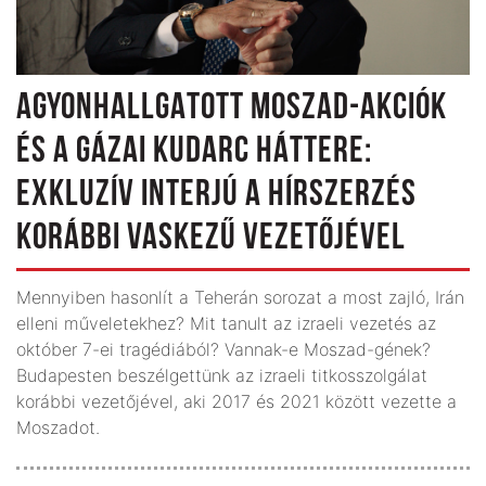
AGYONHALLGATOTT MOSZAD-AKCIÓK
ÉS A GÁZAI KUDARC HÁTTERE:
EXKLUZÍV INTERJÚ A HÍRSZERZÉS
KORÁBBI VASKEZŰ VEZETŐJÉVEL
Mennyiben hasonlít a Teherán sorozat a most zajló, Irán
elleni műveletekhez? Mit tanult az izraeli vezetés az
október 7-ei tragédiából? Vannak-e Moszad-gének?
Budapesten beszélgettünk az izraeli titkosszolgálat
korábbi vezetőjével, aki 2017 és 2021 között vezette a
Moszadot.