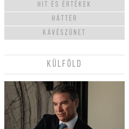
HIT ÉS ÉRTÉKEK
HÁTTÉR
KÁVÉSZÜNET
KÜLFÖLD