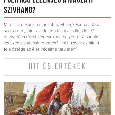
POLITIKAI ELLENSÉG A MAGZATI
SZÍVHANG?
Miért fáj nekünk a magzati szívhang? Fontosabb a
szenvedés, mint az élet kioltásának elkerülése?
Alapvető erkölcsi kérdésekben helyes-e társadalmi
konszenzus alapján dönteni? Hol húzódik az állam
felelőssége az élet védelme területén?
HIT ÉS ÉRTÉKEK