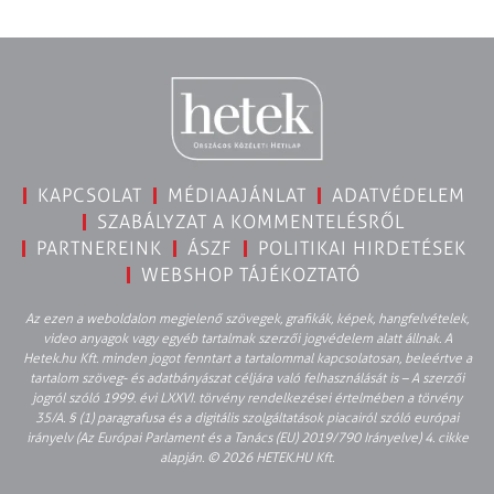
KAPCSOLAT
MÉDIAAJÁNLAT
ADATVÉDELEM
SZABÁLYZAT A KOMMENTELÉSRŐL
PARTNEREINK
ÁSZF
POLITIKAI HIRDETÉSEK
WEBSHOP TÁJÉKOZTATÓ
Az ezen a weboldalon megjelenő szövegek, grafikák, képek, hangfelvételek,
video anyagok vagy egyéb tartalmak szerzői jogvédelem alatt állnak. A
Hetek.hu Kft. minden jogot fenntart a tartalommal kapcsolatosan, beleértve a
tartalom szöveg- és adatbányászat céljára való felhasználását is – A szerzői
jogról szóló 1999. évi LXXVI. törvény rendelkezései értelmében a törvény
35/A. § (1) paragrafusa és a digitális szolgáltatások piacairól szóló európai
irányelv (Az Európai Parlament és a Tanács (EU) 2019/790 Irányelve) 4. cikke
alapján. © 2026 HETEK.HU Kft.