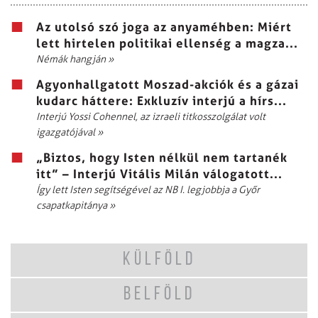
Az utolsó szó joga az anyaméhben: Miért
lett hirtelen politikai ellenség a magza...
Némák hangján
»
Agyonhallgatott Moszad-akciók és a gázai
kudarc háttere: Exkluzív interjú a hírs...
Interjú Yossi Cohennel, az izraeli titkosszolgálat volt
igazgatójával
»
„Biztos, hogy Isten nélkül nem tartanék
itt” – Interjú Vitális Milán válogatott...
Így lett Isten segítségével az NB I. legjobbja a Győr
csapatkapitánya
»
KÜLFÖLD
BELFÖLD