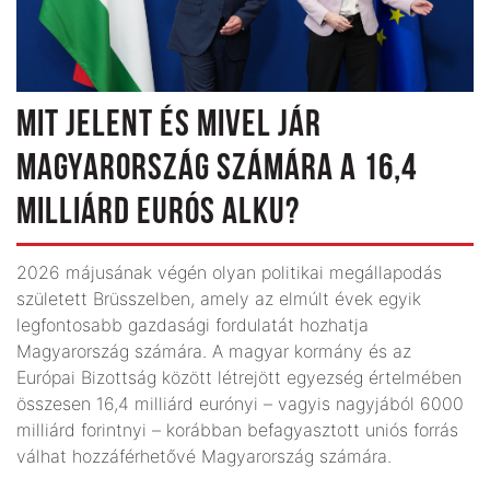
MIT JELENT ÉS MIVEL JÁR
MAGYARORSZÁG SZÁMÁRA A 16,4
MILLIÁRD EURÓS ALKU?
2026 májusának végén olyan politikai megállapodás
született Brüsszelben, amely az elmúlt évek egyik
legfontosabb gazdasági fordulatát hozhatja
Magyarország számára. A magyar kormány és az
Európai Bizottság között létrejött egyezség értelmében
összesen 16,4 milliárd eurónyi – vagyis nagyjából 6000
milliárd forintnyi – korábban befagyasztott uniós forrás
válhat hozzáférhetővé Magyarország számára.