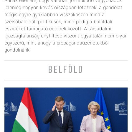
Annak ellenére, hogy valóban jól működő vagyonadók
jelenleg nagyon kevés országban léteznek, a gondolat
mégis egyre gyakrabban visszaköszön mind a
szélsőbaloldali politikusok, mind pedig a baloldali
eszméket támogató celebek között. A társadalmi
igazságtalanság enyhítése viszont egyáltalán nem olyan
egyszerű, mint ahogy a propagandaüzenetekből
gondolnánk.
BELFÖLD