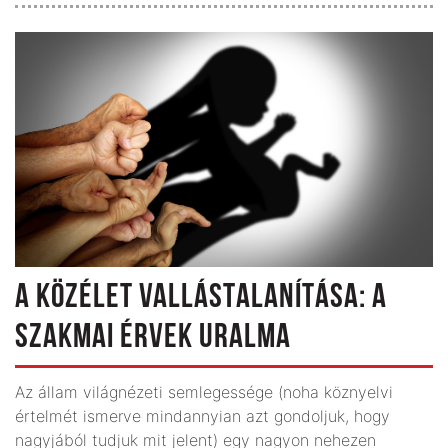
A KÖZÉLET VALLÁSTALANÍTÁSA: A
SZAKMAI ÉRVEK URALMA
Az állam világnézeti semlegessége (noha köznyelvi
értelmét ismerve mindannyian azt gondoljuk, hogy
nagyjából tudjuk mit jelent) egy nagyon nehezen