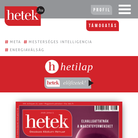
Profil
Támogatás
#
#
META
MESTERSÉGES INTELLIGENCIA
#
ENERGIAVÁLSÁG
hetilap