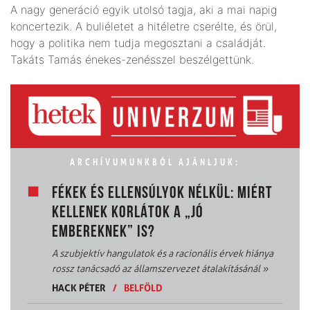
A nagy generáció egyik utolsó tagja, aki a mai napig
koncertezik. A buliéletet a hitéletre cserélte, és örül,
hogy a politika nem tudja megosztani a családját.
Takáts Tamás énekes-zenésszel beszélgettünk.
ARCHÍVUMUNKBÓL AJÁNLJUK:
FÉKEK ÉS ELLENSÚLYOK NÉLKÜL: MIÉRT
KELLENEK KORLÁTOK A „JÓ
EMBEREKNEK” IS?
A szubjektív hangulatok és a racionális érvek hiánya
rossz tanácsadó az államszervezet átalakításánál
»
HACK PÉTER
/
BELFÖLD