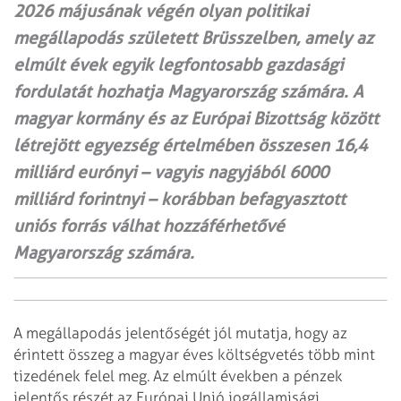
2026 májusának végén olyan politikai
megállapodás született Brüsszelben, amely az
elmúlt évek egyik legfontosabb gazdasági
fordulatát hozhatja Magyarország számára. A
magyar kormány és az Európai Bizottság között
létrejött egyezség értelmében összesen 16,4
milliárd eurónyi – vagyis nagyjából 6000
milliárd forintnyi – korábban befagyasztott
uniós forrás válhat hozzáférhetővé
Magyarország számára.
A megállapodás jelentőségét jól mutatja, hogy az
érintett összeg a magyar éves költségvetés több mint
tizedének felel meg. Az elmúlt években a pénzek
jelentős részét az Európai Unió jogállamisági,