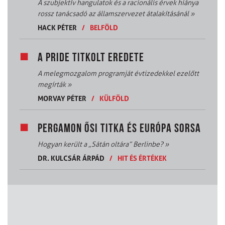
A szubjektív hangulatok és a racionális érvek hiánya
rossz tanácsadó az államszervezet átalakításánál
»
HACK PÉTER
/
BELFÖLD
A PRIDE TITKOLT EREDETE
A melegmozgalom programját évtizedekkel ezelőtt
megírták
»
MORVAY PÉTER
/
KÜLFÖLD
PERGAMON ŐSI TITKA ÉS EURÓPA SORSA
Hogyan került a „Sátán oltára” Berlinbe?
»
DR. KULCSÁR ÁRPÁD
/
HIT ÉS ÉRTÉKEK