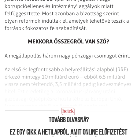
korrupcióellenes és intézményi aggályok miatt
felfüggesztette. Most azonban a bizottság szerint
olyan reformok indultak el, amelyek lehetővé teszik a
források fokozatos felszabadítását.
MEKKORA ÖSSZEGRŐL VAN SZÓ?
A megállapodás három nagy pénzügyi csomagot érint.
Az első és legfontosabb a helyreállítási alapból (RRF)
érkező mint­egy 10 milliárd euró – ebből 6,5 milliárd
vissza nem térítendő, 3,5 milliárd pedig kedvezményes
hitel. Ezt eredetileg a koronavírus-járvány utáni
gazdasági újjáépítésre hozta létre az Európai Unió.
Magyarország ebből az összegből eddig csak
korlátozottan tudott részesülni.
Tovább olvasná?
Ez egy cikk a hetilapból, amit online előfizetést