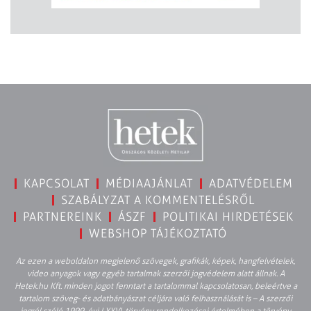
KAPCSOLAT
MÉDIAAJÁNLAT
ADATVÉDELEM
SZABÁLYZAT A KOMMENTELÉSRŐL
PARTNEREINK
ÁSZF
POLITIKAI HIRDETÉSEK
WEBSHOP TÁJÉKOZTATÓ
Az ezen a weboldalon megjelenő szövegek, grafikák, képek, hangfelvételek,
video anyagok vagy egyéb tartalmak szerzői jogvédelem alatt állnak. A
Hetek.hu Kft. minden jogot fenntart a tartalommal kapcsolatosan, beleértve a
tartalom szöveg- és adatbányászat céljára való felhasználását is – A szerzői
jogról szóló 1999. évi LXXVI. törvény rendelkezései értelmében a törvény