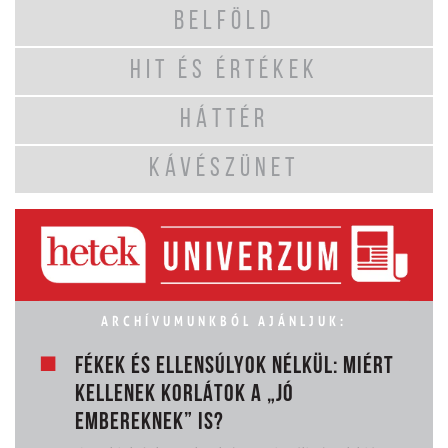
BELFÖLD
HIT ÉS ÉRTÉKEK
HÁTTÉR
KÁVÉSZÜNET
ARCHÍVUMUNKBÓL AJÁNLJUK:
FÉKEK ÉS ELLENSÚLYOK NÉLKÜL: MIÉRT
KELLENEK KORLÁTOK A „JÓ
EMBEREKNEK” IS?