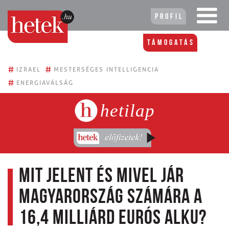
Profil
Támogatás
#
#
IZRAEL
MESTERSÉGES INTELLIGENCIA
#
ENERGIAVÁLSÁG
hetilap
Mit jelent és mivel jár
Magyarország számára a
16,4 milliárd eurós alku?