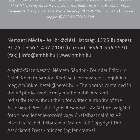
35/A. § (1) paragrafusa és a digitális szolgáltatások piacairól szóló európai
irányelv (Az Európai Parlament és a Tanács (EU) 2019/790 Irányelve) 4. cikke
alapján. © 2026 HETEK.HU Kft.
Nemzeti Média - és Hírközlési Hatóság, 1525 Budapest,
Pf. 75. | +36 1 457 7100 (telefon) | +36 1 356 5520
(fax) |
info@nmhh.hu
| www.nmhh.hu
Alapító-főszerkesztő: Németh Sándor - Founder Editor in
Chief: Németh Sándor. Kérdéseit, észrevételeit kérjük írja
meg címünkre:
hetek@hetek.hu
. - The photos contained in
the AP photo service may not be published and
redistributed without the prior written authority of the
Associated Press. All Rights Reserved. - Az AP fotószolgálat
fotóit nem lehet leközölni vagy újrafelhasználni az AP
előzetes írásbeli felhatalmazása nélkül! Copyright The
Associated Press - minden jog fenntartva!