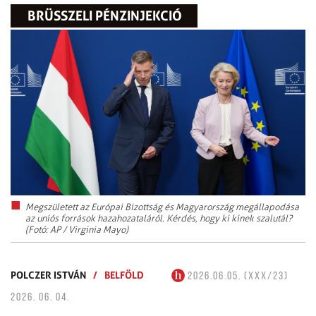
BRÜSSZELI PÉNZINJEKCIÓ
Megszületett az Európai Bizottság és Magyarország megállapodása
az uniós források hazahozataláról. Kérdés, hogy ki kinek szalutál?
(Fotó: AP / Virginia Mayo)
POLCZER ISTVÁN
/
BELFÖLD
2026.06.05. (XXX/23)
2026. 06. 04.