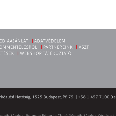
ÉDIAAJÁNLAT
ADATVÉDELEM
KOMMENTELÉSRŐL
PARTNEREINK
ÁSZF
ETÉSEK
WEBSHOP TÁJÉKOZTATÓ
rközlési Hatóság, 1525 Budapest, Pf. 75. | +36 1 457 7100 (te
émeth Sándor - Founder Editor in Chief: Németh Sándor. Kérdéseit, 