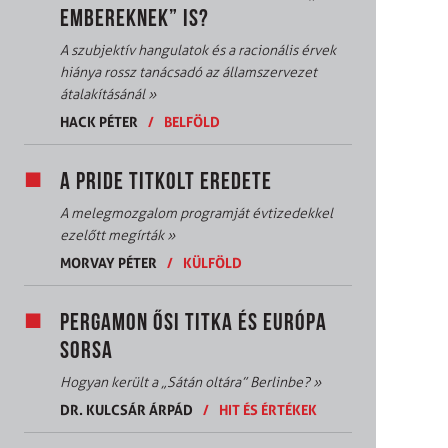
EMBEREKNEK” IS?
A szubjektív hangulatok és a racionális érvek
hiánya rossz tanácsadó az államszervezet
átalakításánál
»
HACK PÉTER
/
BELFÖLD
A PRIDE TITKOLT EREDETE
A melegmozgalom programját évtizedekkel
ezelőtt megírták
»
MORVAY PÉTER
/
KÜLFÖLD
PERGAMON ŐSI TITKA ÉS EURÓPA
SORSA
Hogyan került a „Sátán oltára” Berlinbe?
»
DR. KULCSÁR ÁRPÁD
/
HIT ÉS ÉRTÉKEK