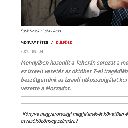
Fotó: Hetek / Kajdy Áron
MORVAY PÉTER
/
KÜLFÖLD
2026. 06. 04.
Mennyiben hasonlít a Teherán sorozat a mos
az izraeli vezetés az október 7-ei tragéd
beszélgettünk az izraeli titkosszolgálat ko
vezette a Moszadot.
Könyve magyarországi megjelenését követően érk
olvasóközönség számára?