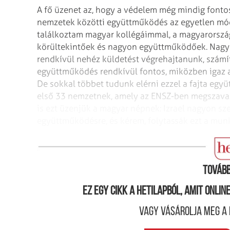
A fő üzenet az, hogy a védelem még mindig fontos
nemzetek közötti együttműködés az egyetlen mód
találkoztam magyar kollégáimmal, a magyarország
körültekintőek és nagyon együttműködőek. Nagyra
rendkívül nehéz küldetést végrehajtanunk, számí
együttműködés rendkívül fontos, miközben igaz az
De sokkal többet tudunk elérni ezzel a fajta egy
első 33 nemzetnek, amely az ENSZ-ben megszavazt
is ezt üzenjük a magyar népnek: Izrael nagyon sze
együttműködésre, és kérem, folytassák ezt a munká
Volt alkalma találkozni az új miniszterelnökkel?
Tovább
Ez egy cikk a hetilapból, amit onli
Vagy vásárolja meg a 