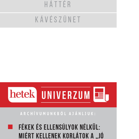
HÁTTÉR
KÁVÉSZÜNET
ARCHÍVUMUNKBÓL AJÁNLJUK:
FÉKEK ÉS ELLENSÚLYOK NÉLKÜL:
MIÉRT KELLENEK KORLÁTOK A „JÓ