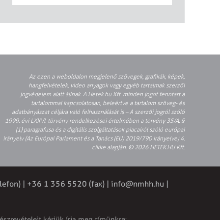
Az ezen a weboldalon megjelenő szövegek, grafikák, képek,
hangfelvételek, video anyagok vagy egyéb tartalmak szerzői
jogvédelem alatt állnak. A Hetek.hu Kft. minden jogot fenntart a
tartalommal kapcsolatosan, beleértve a tartalom szöveg- és
adatbányászat céljára való felhasználását is – A szerzői jogról szóló
1999. évi LXXVI. törvény rendelkezései értelmében a törvény 35/A. §
(1) paragrafusa és a digitális szolgáltatások piacairól szóló európai
irányelv (Az Európai Parlament és a Tanács (EU) 2019/790 Irányelve) 4.
cikke alapján. © 2026 HETEK.HU Kft.
lefon) | +36 1 356 5520 (fax) |
info@nmhh.hu
|
észrevételeit kérjük írja meg címünkre: