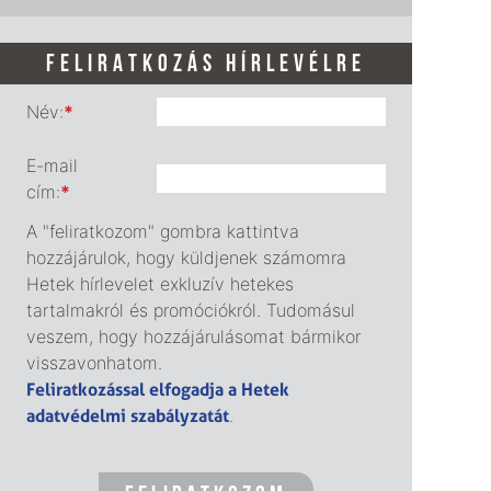
FELIRATKOZÁS HÍRLEVÉLRE
Név:
*
E-mail
cím:
*
A "feliratkozom" gombra kattintva
hozzájárulok, hogy küldjenek számomra
Hetek hírlevelet exkluzív hetekes
tartalmakról és promóciókról. Tudomásul
veszem, hogy hozzájárulásomat bármikor
visszavonhatom.
Feliratkozással elfogadja a Hetek
adatvédelmi szabályzatát
.