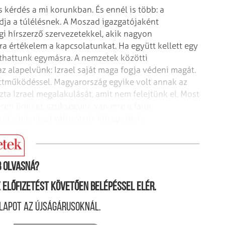
 kérdés a mi korunkban. És ennél is több: a
ja a túlélésnek. A Moszad igazgatójaként
i hírszerző szervezetekkel, akik nagyon
 értékelem a kapcsolatunkat. Ha együtt kellett egy
thattunk egymásra. A nemzetek közötti
 alapelvünk: Izrael saját maga fogja védeni magát.
üttműködéssel. Magyarország egyike volt annak az
a Izrael megalakulását, amit nem felejtünk el. Most
reti önöket, szükségünk van erre a fajta
t a jelenlegi változások közepette is.
 olvasná?
ne előfizetést követően belépéssel elér.
lapot az újságárusoknál.