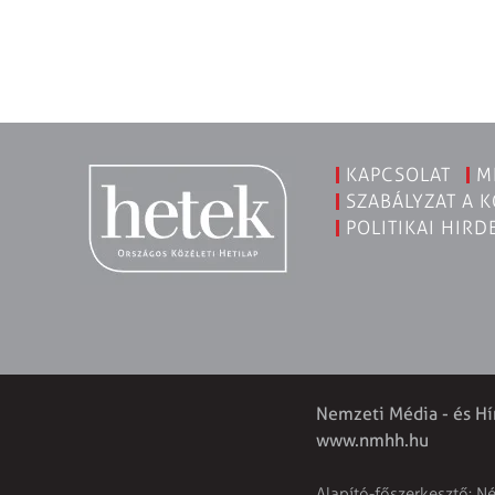
KAPCSOLAT
M
SZABÁLYZAT A 
POLITIKAI HIRD
Nemzeti Média - és Hí
www.nmhh.hu
Alapító-főszerkesztő: N