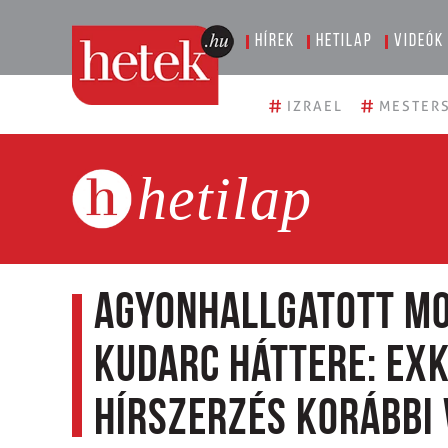
Hírek
Hetilap
Videók
#
#
IZRAEL
MESTERS
hetilap
Agyonhallgatott Mo
kudarc háttere: Exk
hírszerzés korábbi