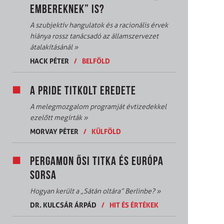
EMBEREKNEK” IS?
A szubjektív hangulatok és a racionális érvek
hiánya rossz tanácsadó az államszervezet
átalakításánál
»
HACK PÉTER
/
BELFÖLD
A PRIDE TITKOLT EREDETE
A melegmozgalom programját évtizedekkel
ezelőtt megírták
»
MORVAY PÉTER
/
KÜLFÖLD
PERGAMON ŐSI TITKA ÉS EURÓPA
SORSA
Hogyan került a „Sátán oltára” Berlinbe?
»
DR. KULCSÁR ÁRPÁD
/
HIT ÉS ÉRTÉKEK