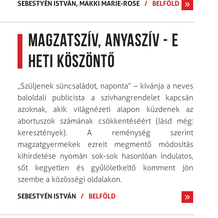
SEBESTYÉN ISTVÁN,
MAKKI MARIE-ROSE
/
BELFÖLD
Magzatszív, anyaszív - E
heti köszöntő
„Szüljenek süncsaládot, naponta” – kívánja a neves
baloldali publicista a szívhangrendelet kapcsán
azoknak, akik világnézeti alapon küzdenek az
abortuszok számának csökkentéséért (lásd még:
keresztények). A reménység szerint
magzatgyermekek ezreit megmentő módosítás
kihirdetése nyomán sok-sok hasonlóan indulatos,
sőt kegyetlen és gyűlöletkeltő komment jön
szembe a közösségi oldalakon.
SEBESTYÉN ISTVÁN
/
BELFÖLD