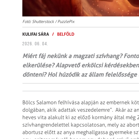
Fotó: Shutterstock / PuzzlePix
KULIFAI SÁRA
/
BELFÖLD
2026. 06. 04.
Miért fáj nekünk a magzati szívhang? Fonto
elkerülése? Alapvető erkölcsi kérdésekben
dönteni? Hol húzódik az állam felelőssége
Bölcs Salamon felhívása alapján az embernek köte
dolgában, akik adattak veszedelemre”. Akár az an
heves vita alakult ki az előző kormány által még
szívhangrendelettel kapcsolatosan, mely az abor
abortusz előtt az anya meghallgassa gyermeke s