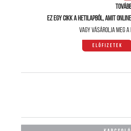
Tovább
Ez egy cikk a hetilapból, amit onli
Vagy vásárolja meg a 
Előfizetek