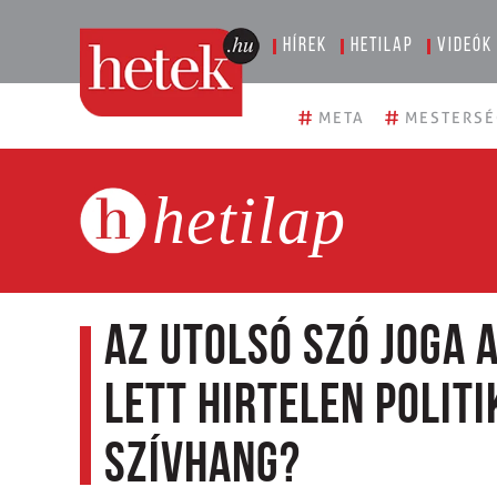
Hírek
Hetilap
Videók
#
#
META
MESTERSÉ
hetilap
Az utolsó szó joga 
lett hirtelen politi
szívhang?