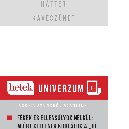
HÁTTÉR
KÁVÉSZÜNET
ARCHÍVUMUNKBÓL AJÁNLJUK:
FÉKEK ÉS ELLENSÚLYOK NÉLKÜL:
MIÉRT KELLENEK KORLÁTOK A „JÓ