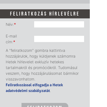
FELIRATKOZÁS HÍRLEVÉLRE
Név:
*
E-mail
cím:
*
A "feliratkozom" gombra kattintva
hozzájárulok, hogy küldjenek számomra
Hetek hírlevelet exkluzív hetekes
tartalmakról és promóciókról. Tudomásul
veszem, hogy hozzájárulásomat bármikor
visszavonhatom.
Feliratkozással elfogadja a Hetek
adatvédelmi szabályzatát
.