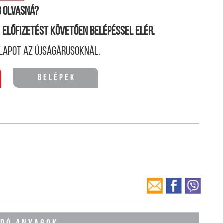
 olvasná?
ne előfizetést követően belépéssel elér.
lapot az újságárusoknál.
Belépek