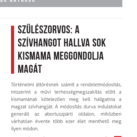
ÓDÓ ANYAGOK
Szülészorvos: a
szívhangot hallva sok
kismama meggondolja
magát
Történelmi áttörésnek számít a rendeletmódosítás,
miszerint a művi terhességmegszakítás előtt a
kismamának kötelezően meg kell hallgatnia a
magzat szívhangját. A módosítás durva indulatokat
generált az abortuszpárti oldalon, miközben
várhatóan évente több ezer élet menthető meg
ilyen módon.