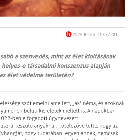
2026.06.05. (XXX/23)
sabb a szenvedés, mint az élet kioltásának
 helyes-e társadalmi konszenzus alapján
 az élet védelme területén?
lessége szót emelni amellett, „aki néma, és azoknak
yaméhen belüli kis életek mellett is. A napokban
 2022-ben elfogadott úgynevezett
tuszra készülő anyáknak kötelezővé tette, hogy az
zívhangját, hogy tudatában legyen annak, nemcsak