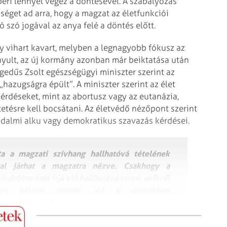
ri lénnyel végez a döntésével. A szabályozás
éget ad arra, hogy a magzat az életfunkciói
 szó jogával az anya felé a döntés előtt.
y vihart kavart, melyben a legnagyobb fókusz az
nyult, az új kormány azonban már beiktatása után
egedűs Zsolt egészségügyi miniszter szerint az
hazugságra épült”. A miniszter szerint az élet
kérdéseket, mint az abortusz vagy az eutanázia,
etésre kell bocsátani. Az életvédő nézőpont szerint
adalmi alku vagy demokratikus szavazás kérdései.
a a magzati szívhang hallhatóvá tételének
tal járhat a magzatra nézve. Csakhogy a
dobbanását írja elő hallhatóvá tenni, akikről
tés halálos ítélete. Az ő esetükben
i példátlan cinizmus.