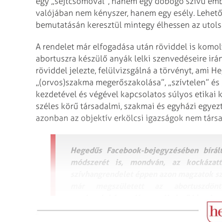
egy „sejtcsomóval”, hanem egy dobogó szívű embe
valójában nem kényszer, hanem egy esély. Lehetős
bemutatásán keresztül mintegy élhessen az utolsó
A rendelet már elfogadása után röviddel is komol
abortuszra készülő anyák lelki szenvedéseire irá
röviddel jelezte, felülvizsgálná a törvényt, ami H
„(orvos)szakma megerőszakolása”, „szívtelen” és „
kezdetével és végével kapcsolatos súlyos etikai 
széles körű társadalmi, szakmai és egyházi egyezt
azonban az objektív erkölcsi igazságok nem társ
Hegedűs Facebook-bejegyzésében bírált
módszerét is, mondván, az kockázat
szívhangrendelet éppen azon magzatok szív
már megszületett az abortuszdön
„egészségkárosodás veszélyére” hivatkozn