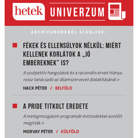
ARCHÍVUMUNKBÓL AJÁNLJUK:
FÉKEK ÉS ELLENSÚLYOK NÉLKÜL: MIÉRT
KELLENEK KORLÁTOK A „JÓ
EMBEREKNEK” IS?
A szubjektív hangulatok és a racionális érvek hiánya
rossz tanácsadó az államszervezet átalakításánál
»
HACK PÉTER
/
BELFÖLD
A PRIDE TITKOLT EREDETE
A melegmozgalom programját évtizedekkel ezelőtt
megírták
»
MORVAY PÉTER
/
KÜLFÖLD