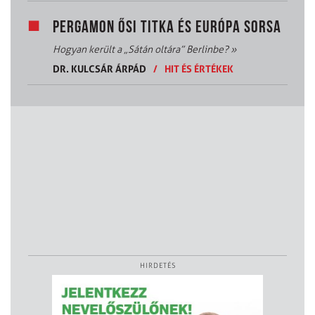
PERGAMON ŐSI TITKA ÉS EURÓPA SORSA
Hogyan került a „Sátán oltára” Berlinbe?
»
DR. KULCSÁR ÁRPÁD
/
HIT ÉS ÉRTÉKEK
HIRDETÉS