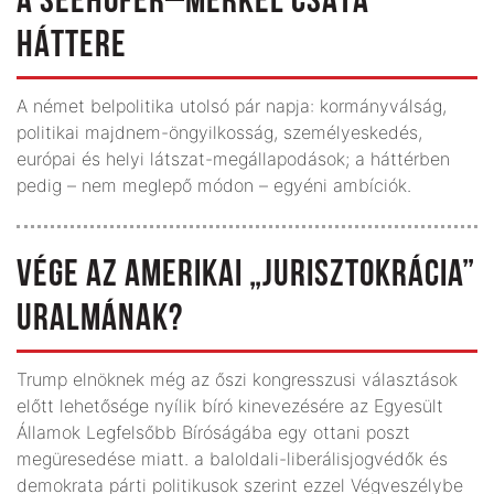
A SEEHOFER–MERKEL CSATA
HÁTTERE
A német belpolitika utolsó pár napja: kormányválság,
politikai majdnem-öngyilkosság, személyeskedés,
európai és helyi látszat-megállapodások; a háttérben
pedig – nem meglepő módon – egyéni ambíciók.
VÉGE AZ AMERIKAI „JURISZTOKRÁCIA”
URALMÁNAK?
Trump elnöknek még az őszi kongresszusi választások
előtt lehetősége nyílik bíró kinevezésére az Egyesült
Államok Legfelsőbb Bíróságába egy ottani poszt
megüresedése miatt. a baloldali-liberálisjogvédők és
demokrata párti politikusok szerint ezzel Végveszélybe