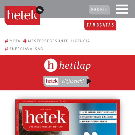
Profil
Támogatás
#
#
META
MESTERSÉGES INTELLIGENCIA
#
ENERGIAVÁLSÁG
hetilap