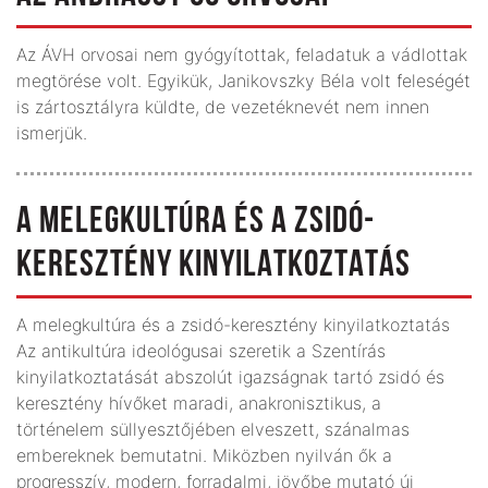
Az ÁVH orvosai nem gyógyítottak, feladatuk a vádlottak
megtörése volt. Egyikük, Janikovszky Béla volt feleségét
is zártosztályra küldte, de vezetéknevét nem innen
ismerjük.
A MELEGKULTÚRA ÉS A ZSIDÓ-
KERESZTÉNY KINYILATKOZTATÁS
A melegkultúra és a zsidó-keresztény kinyilatkoztatás
Az antikultúra ideológusai szeretik a Szentírás
kinyilatkoztatását abszolút igazságnak tartó zsidó és
keresztény hívőket maradi, anakronisztikus, a
történelem süllyesztőjében elveszett, szánalmas
embereknek bemutatni. Miközben nyilván ők a
progresszív, modern, forradalmi, jövőbe mutató új