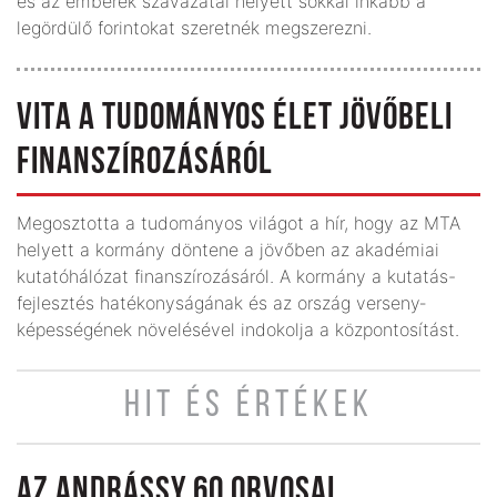
és az emberek szavazatai helyett sokkal inkább a
legördülő forintokat szeretnék megszerezni.
VITA A TUDOMÁNYOS ÉLET JÖVŐBELI
FINANSZÍROZÁSÁRÓL
Megosztotta a tudományos világot a hír, hogy az MTA
helyett a kormány döntene a jövőben az akadémiai
kutatóhálózat finanszírozásáról. A kormány a kutatás-
fejlesztés hatékonyságának és az ország verseny­
képességének növelésével indokolja a központosítást.
HIT ÉS ÉRTÉKEK
AZ ANDRÁSSY 60 ORVOSAI