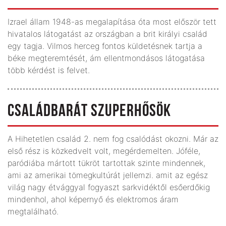
Izrael állam 1948-as megalapítása óta most először tett
hivatalos látogatást az országban a brit királyi család
egy tagja. Vilmos herceg fontos küldetésnek tartja a
béke megteremtését, ám ellentmondásos látogatása
több kérdést is felvet.
CSALÁDBARÁT SZUPERHŐSÖK
A Hihetetlen család 2. nem fog csalódást okozni. Már az
első rész is közkedvelt volt, megérdemelten. Jóféle,
paródiába mártott tükröt tartottak szinte mindennek,
ami az amerikai tömegkultúrát jellemzi. amit az egész
világ nagy étvággyal fogyaszt sarkvidéktől esőerdőkig
mindenhol, ahol képernyő és elektromos áram
megtalálható.