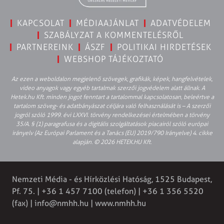
KAPCSOLAT
MÉDIAAJÁNLAT
ADATVÉDELEM
SZABÁLYZAT A KOMMENTELÉSRŐL
PARTNEREINK
ÁSZF
POLITIKAI HIRDETÉSEK
WEBSHOP TÁJÉKOZTATÓ
Az ezen a weboldalon megjelenő szövegek, grafikák, képek, hangfelvételek,
video anyagok vagy egyéb tartalmak szerzői jogvédelem alatt állnak. A
Hetek.hu Kft. minden jogot fenntart a tartalommal kapcsolatosan, beleértve a
tartalom szöveg- és adatbányászat céljára való felhasználását is – A szerzői
jogról szóló 1999. évi LXXVI. törvény rendelkezései értelmében a törvény
35/A. § (1) paragrafusa és a digitális szolgáltatások piacairól szóló európai
irányelv (Az Európai Parlament és a Tanács (EU) 2019/790 Irányelve) 4. cikke
alapján. © 2026 HETEK.HU Kft.
Nemzeti Média - és Hírközlési Hatóság, 1525 Budapest,
Pf. 75. | +36 1 457 7100 (telefon) | +36 1 356 5520
(fax) |
info@nmhh.hu
| www.nmhh.hu