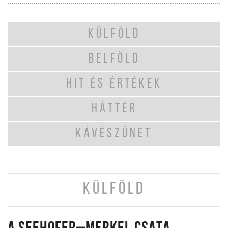
KÜLFÖLD
BELFÖLD
HIT ÉS ÉRTÉKEK
HÁTTÉR
KÁVÉSZÜNET
KÜLFÖLD