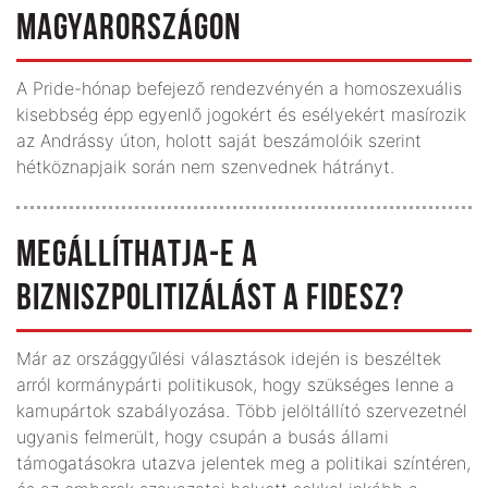
MAGYARORSZÁGON
A Pride-hónap befejező rendezvényén a homoszexuális
kisebbség épp egyenlő jogokért és esélyekért masírozik
az Andrássy úton, holott saját beszámolóik szerint
hétköznapjaik során nem szenvednek hátrányt.
MEGÁLLÍTHATJA-E A
BIZNISZPOLITIZÁLÁST A FIDESZ?
Már az országgyűlési választások idején is beszéltek
arról kormánypárti politikusok, hogy szükséges lenne a
kamupártok szabályozása. Több jelöltállító szervezetnél
ugyanis felmerült, hogy csupán a busás állami
támogatásokra utazva jelentek meg a politikai színtéren,