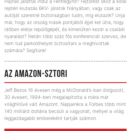
Hajnali járattal indul a Ferihegyről? Fejtörést okoz a korai
reptéri kiutazás BKV- járatok hiányában, vagy csak az
autóját szeretné biztonságban tudni, míg elutazik? Unja
már, hogy az ország másik pontjából éjjel kel útra, hogy
időben elérje repülőgépét, és kimerülten kezdi a családi
nyaralást? Netán több száz fős konferenciát szervez, de
nem tud parkolóhelyet biztosítani a meghívottak
számára? Segítünk!
AZ AMAZON-SZTORI
Jeff Bezos 16 évesen még a McDonald’s-ban dolgozott,
30 évesen, 1994-ben megalapította a mára már
világhírűvé vált Amazont. Napjainkra a Forbes több mint
140 milliárd dollárra becsüli a vagyonát, mellyel a világ
leggazdagabb embereként tartják számon.