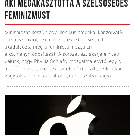
AKI MEGAKASZTOTTA A SZÉLSŐSÉGES
FEMINIZMUST
Minisorozat készült egy ikonikus amerikai konzervatív
háziasszonyról, aki a ’70-es években sikerrel
akadályozta meg a feminista mozgalom
alkotmánymódosítását. A sorozat azt akarja elhitetni
velünk, hogy Phyllis Schlafly mozgalma egytől egyig
megfélemlített, megtévesztett nőkből állt, akik titkon
vágytak a feministák által nyújtott szabadságra.