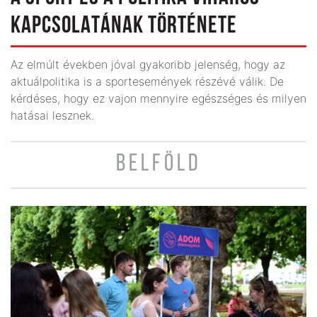
KAPCSOLATÁNAK TÖRTÉNETE
Az elmúlt években jóval gyakoribb jelenség, hogy az
aktuálpolitika is a sportesemények részévé válik. De
kérdéses, hogy ez vajon mennyire egészséges és milyen
hatásai lesznek.
BELFÖLD