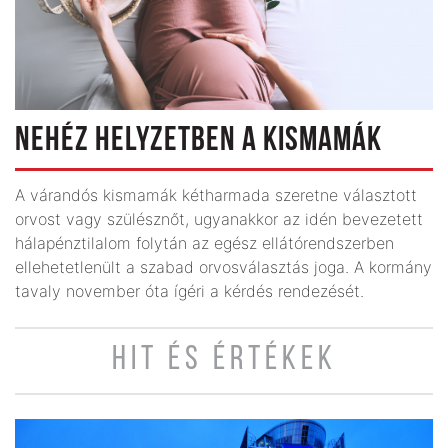
NEHÉZ HELYZETBEN A KISMAMÁK
A várandós kismamák kétharmada szeretne választott
orvost vagy szülésznőt, ugyanakkor az idén bevezetett
hálapénztilalom folytán az egész ellátórendszerben
ellehetetlenült a szabad orvos­választás joga. A kormány
tavaly november óta ígéri a kérdés rendezését.
HIT ÉS ÉRTÉKEK