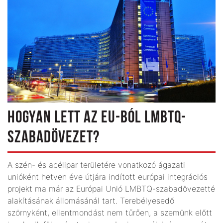
HOGYAN LETT AZ EU-BÓL LMBTQ-
SZABADÖVEZET?
A szén- és acélipar területére vonatkozó ágazati
unióként hetven éve útjára indított európai integrációs
projekt ma már az Európai Unió LMBTQ-szabadövezetté
alakításának állomásánál tart. Terebélyesedő
szörnyként, ellentmondást nem tűrően, a szemünk előtt