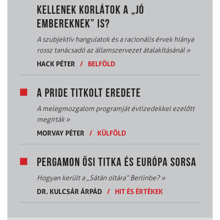
KELLENEK KORLÁTOK A „JÓ
EMBEREKNEK” IS?
A szubjektív hangulatok és a racionális érvek hiánya
rossz tanácsadó az államszervezet átalakításánál
»
HACK PÉTER
/
BELFÖLD
A PRIDE TITKOLT EREDETE
A melegmozgalom programját évtizedekkel ezelőtt
megírták
»
MORVAY PÉTER
/
KÜLFÖLD
PERGAMON ŐSI TITKA ÉS EURÓPA SORSA
Hogyan került a „Sátán oltára” Berlinbe?
»
DR. KULCSÁR ÁRPÁD
/
HIT ÉS ÉRTÉKEK