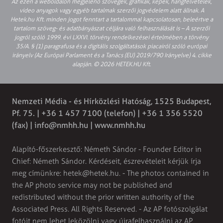
Az ezen a weboldalon megjelenő szövegek, grafikák, képek, hangfelvételek,
video anyagok vagy egyéb tartalmak szerzői jogvédelem alatt állnak. A
Hetek.hu Kft. minden jogot fenntart a tartalommal kapcsolatosan, beleértve a
tartalom szöveg- és adatbányászat céljára való felhasználását is – A szerzői
jogról szóló 1999. évi LXXVI. törvény rendelkezései értelmében a törvény
35/A. § (1) paragrafusa és a digitális szolgáltatások piacairól szóló európai
irányelv (Az Európai Parlament és a Tanács (EU) 2019/790 Irányelve) 4. cikke
alapján. © 2026 HETEK.HU Kft.
Nemzeti Média - és Hírközlési Hatóság, 1525 Budapest,
Pf. 75. | +36 1 457 7100 (telefon) | +36 1 356 5520
(fax) |
info@nmhh.hu
| www.nmhh.hu
Alapító-főszerkesztő: Németh Sándor - Founder Editor in
Chief: Németh Sándor. Kérdéseit, észrevételeit kérjük írja
meg címünkre:
hetek@hetek.hu
. - The photos contained in
the AP photo service may not be published and
redistributed without the prior written authority of the
Associated Press. All Rights Reserved. - Az AP fotószolgálat
fotóit nem lehet leközölni vagy újrafelhasználni az AP