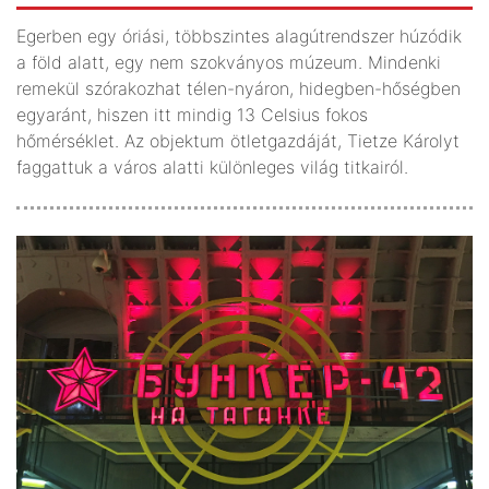
Egerben egy óriási, többszintes alagútrendszer húzódik
a föld alatt, egy nem szokványos múzeum. Mindenki
remekül szórakozhat télen-nyáron, hidegben-hőségben
egyaránt, hiszen itt mindig 13 Celsius fokos
hőmérséklet. Az objektum ötletgazdáját, Tietze Károlyt
faggattuk a város alatti különleges világ titkairól.