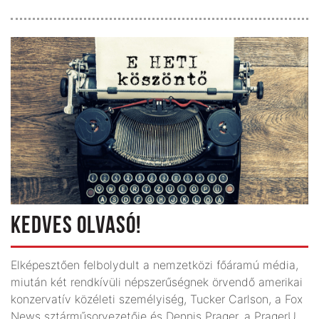
KEDVES OLVASÓ!
Elképesztően felbolydult a nemzetközi főáramú média,
miután két rendkívüli népszerűségnek örvendő amerikai
konzervatív közéleti személyiség, Tucker Carlson, a Fox
News sztárműsorvezetője és Dennis Prager, a PragerU