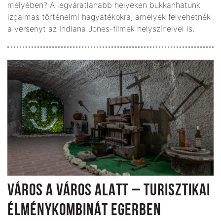
mélyében? A legváratlanabb helyeken bukkanhatunk
izgalmas történelmi hagyatékokra, amelyek felvehetnék
a versenyt az Indiana Jones-filmek helyszíneivel is.
VÁROS A VÁROS ALATT – TURISZTIKAI
ÉLMÉNYKOMBINÁT EGERBEN