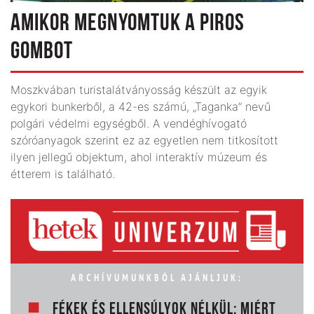
AMIKOR MEGNYOMTUK A PIROS
GOMBOT
Moszkvában turistalátványosság készült az egyik
egykori bunkerből, a 42-es számú, „Taganka” nevű
polgári védelmi egységből. A vendéghívogató
szóróanyagok szerint ez az egyetlen nem titkosított
ilyen jellegű objektum, ahol interaktív múzeum és
étterem is található.
ARCHÍVUMUNKBÓL AJÁNLJUK:
FÉKEK ÉS ELLENSÚLYOK NÉLKÜL: MIÉRT