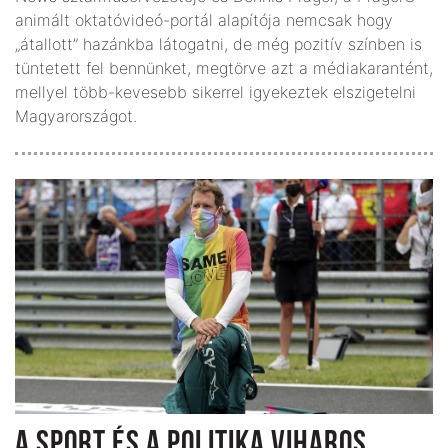
animált oktatóvideó-portál alapítója nemcsak hogy
„átallott” hazánkba látogatni, de még pozitív színben is
tüntetett fel bennünket, megtörve azt a médiakarantént,
mellyel több-kevesebb sikerrel igyekeztek elszigetelni
Magyarországot.
A SPORT ÉS A POLITIKA VIHAROS