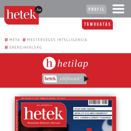
Profil
Támogatás
#
#
META
MESTERSÉGES INTELLIGENCIA
#
ENERGIAVÁLSÁG
hetilap