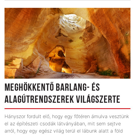
MEGHÖKKENTŐ BARLANG- ÉS
ALAGÚTRENDSZEREK VILÁGSZERTE
Hányszor fordult elő, hogy egy főtéren ámulva vesztünk
el az építészeti csodák látványában, mit sem sejtve
arról, hogy egy egész világ terül el lábunk alatt a föld