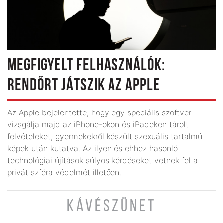
MEGFIGYELT FELHASZNÁLÓK:
RENDŐRT JÁTSZIK AZ APPLE
Az Apple bejelentette, hogy egy speciális szoftver
vizsgálja majd az iPhone-okon és iPadeken tárolt
felvételeket, gyermekekről készült szexuális tartalmú
képek után kutatva. Az ilyen és ehhez hasonló
technológiai újítások súlyos kérdéseket vetnek fel a
privát szféra védelmét illetően.
KÁVÉSZÜNET