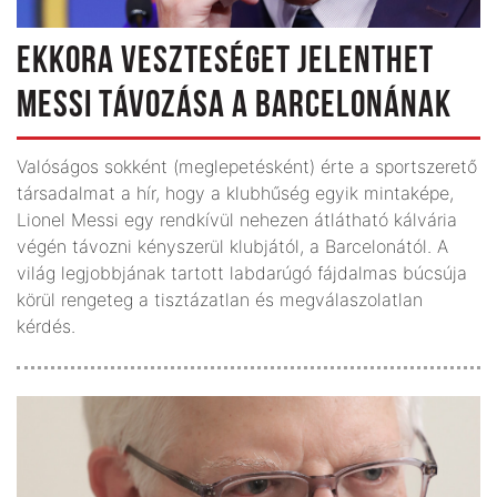
EKKORA VESZTESÉGET JELENTHET
MESSI TÁVOZÁSA A BARCELONÁNAK
Valóságos sokként (meglepetésként) érte a sportszerető
társadalmat a hír, hogy a klubhűség egyik mintaképe,
Lionel Messi egy rendkívül nehezen átlátható kálvária
végén távozni kényszerül klubjától, a Barcelonától. A
világ legjobbjának tartott labdarúgó fájdalmas búcsúja
körül rengeteg a tisztázatlan és megválaszolatlan
kérdés.