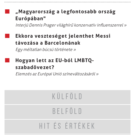
„Magyarország a legfontosabb ország
Európában"
Interjú Dennis Prager világhírű konzervatív influenszerrel
»
Ekkora veszteséget jelenthet Messi
távozása a Barcelonának
Egy méltatlan búcsú története
»
Hogyan lett az EU-ból LMBTQ-
szabadövezet?
Elemzés az Európai Unió színeváltozásáról
»
KÜLFÖLD
BELFÖLD
HIT ÉS ÉRTÉKEK