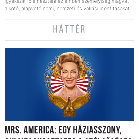
igyekszik fölemészteni az emberi személyiség magvát
alkotó, alapvető nemi, nemzeti és vallási identitásokat.
HÁTTÉR
MRS. AMERICA: EGY HÁZIASSZONY,