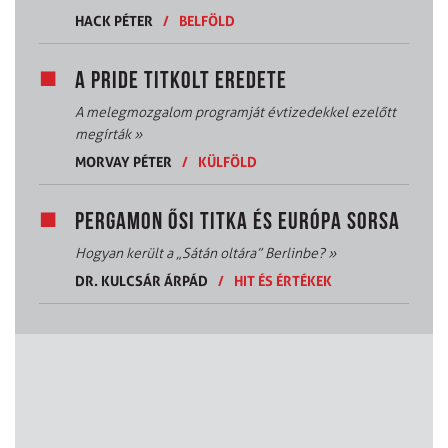
HACK PÉTER
/
BELFÖLD
A PRIDE TITKOLT EREDETE
A melegmozgalom programját évtizedekkel ezelőtt
megírták
»
MORVAY PÉTER
/
KÜLFÖLD
PERGAMON ŐSI TITKA ÉS EURÓPA SORSA
Hogyan került a „Sátán oltára” Berlinbe?
»
DR. KULCSÁR ÁRPÁD
/
HIT ÉS ÉRTÉKEK