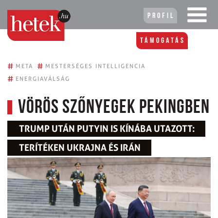
Profil
Támogatás
#
#
META
MESTERSÉGES INTELLIGENCIA
#
ENERGIAVÁLSÁG
Vörös szőnyegek Pekingben
TRUMP UTÁN PUTYIN IS KÍNÁBA UTAZOTT:
TERÍTÉKEN UKRAJNA ÉS IRÁN