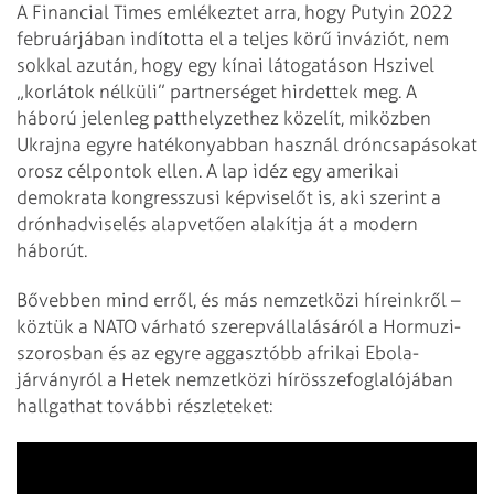
A Financial Times emlékeztet arra, hogy Putyin 2022
februárjában indította el a teljes körű inváziót, nem
sokkal azután, hogy egy kínai látogatáson Hszivel
„korlátok nélküli” partnerséget hirdettek meg. A
háború jelenleg patthelyzethez közelít, miközben
Ukrajna egyre hatékonyabban használ dróncsapásokat
orosz célpontok ellen. A lap idéz egy amerikai
demokrata kongresszusi képviselőt is, aki szerint a
drónhadviselés alapvetően alakítja át a modern
háborút.
Bővebben mind erről, és más nemzetközi híreinkről –
köztük a NATO várható szerepvállalásáról a Hormuzi-
szorosban és az egyre aggasztóbb afrikai Ebola-
járványról a Hetek nemzetközi hírösszefoglalójában
hallgathat további részleteket: