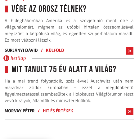
Vége az orosz télnek?
A hidegháborúban Amerika és a Szovjetunió ment ölre a
világuralomért, mígnem az utóbbi hirtelen összeomlásával
megszűnt a kétpólusú világ, és egyetlen szuperhatalom maradt.
Ez most változni látszik.
SURJÁNYI DÁVID
/
KÜLFÖLD
hetilap
Mit tanult 75 év alatt a világ?
Ha a mai trend folytatódik, száz évvel Auschwitz után nem
maradnak zsidók Európában – ezzel a megdöbbentő
figyelmeztetéssel szembesültek a Holokauszt Világfórumon részt
vevő királyok, államfők és miniszterelnökök.
MORVAY PÉTER
/
HIT ÉS ÉRTÉKEK