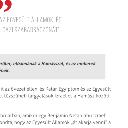
az Egyesült Államok, és
y igazi szabadságzónát"
rület, elbánnának a Hamásszal, és az emberek
ének.
t az övezet ellen, és Katar, Egyiptom és az Egyesült
t tűzszüneti tárgyalások Izrael és a Hamász között
februárban, amikor egy Benjámin Netanjahu izraeli
ondta, hogy az Egyesült Államok „át akarja venni” a