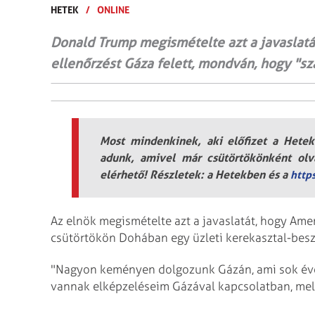
HETEK
/
ONLINE
Donald Trump megismételte azt a javaslatá
ellenőrzést Gáza felett, mondván, hogy "sz
Most mindenkinek, aki előfizet a Hetek 
adunk, amivel már csütörtökönként olva
elérhető! Részletek: a Hetekben és a
http
Az elnök megismételte azt a javaslatát, hogy Ame
csütörtökön Dohában egy üzleti kerekasztal-beszé
"Nagyon keményen dolgozunk Gázán, ami sok éven á
vannak elképzeléseim Gázával kapcsolatban, mel