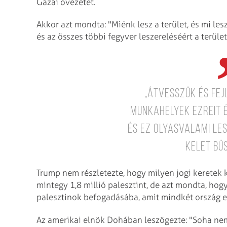
Gázai övezetet.
Akkor azt mondta: "Miénk lesz a terület, és mi le
és az összes többi fegyver leszereléséért a terület
„Átvesszük és fej
munkahelyek ezreit é
és ez olyasvalami les
Kelet büs
Trump nem részletezte, hogy milyen jogi keretek
mintegy 1,8 millió palesztint, de azt mondta, ho
palesztinok befogadásába, amit mindkét ország el
Az amerikai elnök Dohában leszögezte: "Soha nem