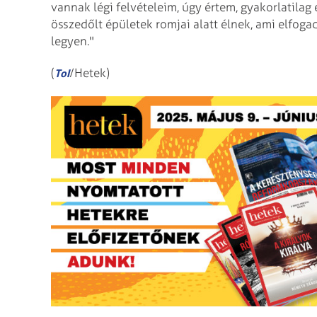
vannak légi felvételeim, úgy értem, gyakorlatilag 
összedőlt épületek romjai alatt élnek, ami elfoga
legyen."
(
/Hetek)
ToI