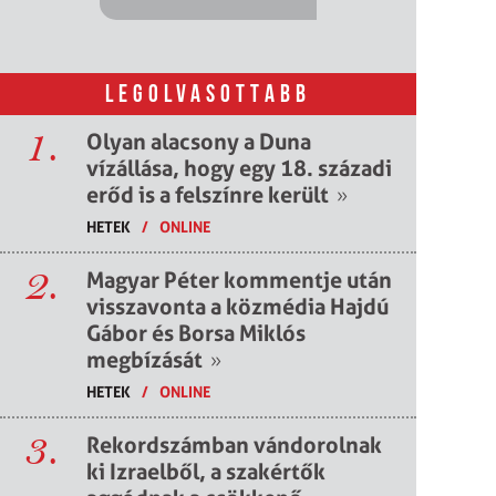
LEGOLVASOTTABB
1.
Olyan alacsony a Duna
vízállása, hogy egy 18. századi
erőd is a felszínre került
»
HETEK
/
ONLINE
2.
Magyar Péter kommentje után
visszavonta a közmédia Hajdú
Gábor és Borsa Miklós
megbízását
»
HETEK
/
ONLINE
3.
Rekordszámban vándorolnak
ki Izraelből, a szakértők