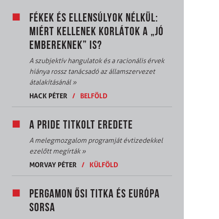
FÉKEK ÉS ELLENSÚLYOK NÉLKÜL:
MIÉRT KELLENEK KORLÁTOK A „JÓ
EMBEREKNEK” IS?
A szubjektív hangulatok és a racionális érvek
hiánya rossz tanácsadó az államszervezet
átalakításánál
»
HACK PÉTER
/
BELFÖLD
A PRIDE TITKOLT EREDETE
A melegmozgalom programját évtizedekkel
ezelőtt megírták
»
MORVAY PÉTER
/
KÜLFÖLD
PERGAMON ŐSI TITKA ÉS EURÓPA
SORSA