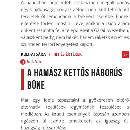
A napokban bejelentett arab–izraeli megállapodás
egyik újdonsága, hogy Izraelnek nem kell feltétlenül
területekről lemondania a békéért cserébe. Ennek
ellentéte történt most 15 éve, amikor a zsidó állam
önként számolta fel a településeit a Gázai övezetben,
válaszként pedig nem békét, hanem rakéták ezreit és
szüntelen terrorfenyegetést kapott.
KULIFAI SÁRA
/
HIT ÉS ÉRTÉKEK
hetilap
A Hamász kettős háborús
bűne
Már egy ideje tapasztalni a gyökeresen eltérő
alternatív realitások egymásnak feszülését a
médiában. Az izraeli események kapcsán azonban
egészen új szintre emelkedett az igazság és
hazugság felcserélése.