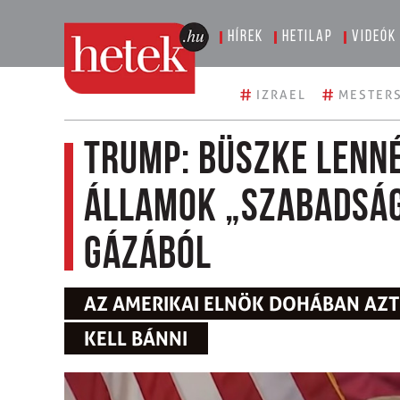
Hírek
Hetilap
Videók
#
#
IZRAEL
MESTERS
Trump: büszke lenné
Államok „szabadság
Gázából
AZ AMERIKAI ELNÖK DOHÁBAN AZT 
KELL BÁNNI