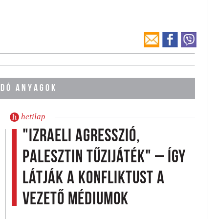
DÓ ANYAGOK
hetilap
"Izraeli agresszió,
palesztin tűzijáték" – így
látják a konfliktust a
vezető médiumok