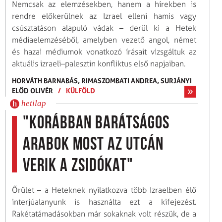
Nemcsak az elemzésekben, hanem a hírekben is
rendre előkerülnek az Izrael elleni hamis vagy
csúsztatáson alapuló vádak – derül ki a Hetek
médiaelemzéséből, amelyben vezető angol, német
és hazai médiumok vonatkozó írásait vizsgáltuk az
aktuális izraeli–palesztin konfliktus első napjaiban.
HORVÁTH BARNABÁS,
RIMASZOMBATI ANDREA,
SURJÁNYI
ELŐD OLIVÉR
/
KÜLFÖLD
hetilap
"Korábban barátságos
arabok most az utcán
verik a zsidókat"
Őrület – a Heteknek nyilatkozva több Izraelben élő
interjúalanyunk is használta ezt a kifejezést.
Rakétatámadásokban már sokaknak volt részük, de a