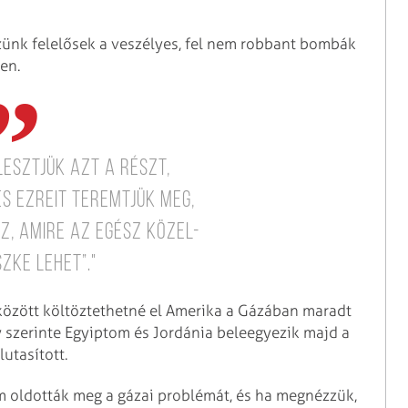
szünk felelősek a veszélyes, fel nem robbant bombák
en.
lesztjük azt a részt,
s ezreit teremtjük meg,
z, amire az egész Közel-
zke lehet”."
 között költöztethetné el Amerika a Gázában maradt
gy szerinte Egyiptom és Jordánia beleegyezik majd a
utasított.
 oldották meg a gázai problémát, és ha megnézzük,