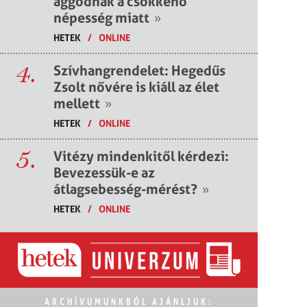
aggódnak a csökkenő
népesség miatt
»
HETEK
/
ONLINE
4.
Szívhangrendelet: Hegedűs
Zsolt nővére is kiáll az élet
mellett
»
HETEK
/
ONLINE
5.
Vitézy mindenkitől kérdezi:
Bevezessük-e az
átlagsebesség-mérést?
»
HETEK
/
ONLINE
ARCHÍVUMUNKBÓL AJÁNLJUK: