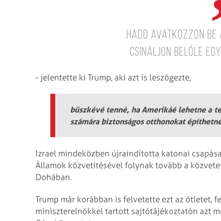
hadd avatkozzon be 
csináljon belőle eg
- jelentette ki Trump, aki azt is leszögezte,
büszkévé tenné, ha Amerikáé lehetne a te
számára biztonságos otthonokat építhetn
Izrael mindeközben újraindította katonai csapásai
Államok közvetítésével folynak tovább a közvetet
Dohában.
Trump már korábban is felvetette ezt az ötletet, 
miniszterelnökkel tartott sajtótájékoztatón azt m