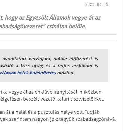
2025. 05. 15.
t, hogy az Egyesült Államok vegye át az
abadságövezetet" csinálna belőle.
nyomtatott verziójára, online előfizetést is
sható a friss újság és a teljes archívum is
oldalon.
s://www.hetek.hu/elofizetes
rika vegye át az enklávé irányítását, miközben
lgetésen beszélt vezető katari tisztviselőkkel.
t a halál és a pusztulás helye volt. Tudják,
yek szerintem nagyon jók: tegyük szabadságzónává,