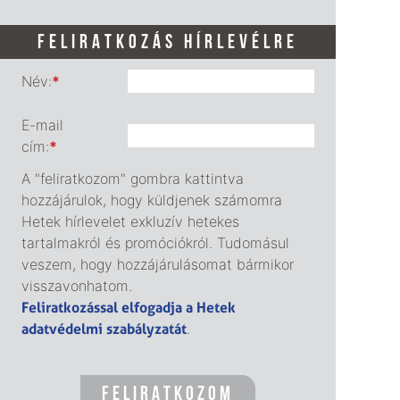
FELIRATKOZÁS HÍRLEVÉLRE
Név:
*
E-mail
cím:
*
A "feliratkozom" gombra kattintva
hozzájárulok, hogy küldjenek számomra
Hetek hírlevelet exkluzív hetekes
tartalmakról és promóciókról. Tudomásul
veszem, hogy hozzájárulásomat bármikor
visszavonhatom.
Feliratkozással elfogadja a Hetek
adatvédelmi szabályzatát
.