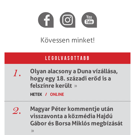
Kövessen minket!
LEGOLVASOTTABB
1.
Olyan alacsony a Duna vízállása,
hogy egy 18. századi erőd is a
felszínre került
»
HETEK
/
ONLINE
2.
Magyar Péter kommentje után
visszavonta a közmédia Hajdú
Gábor és Borsa Miklós megbízását
»