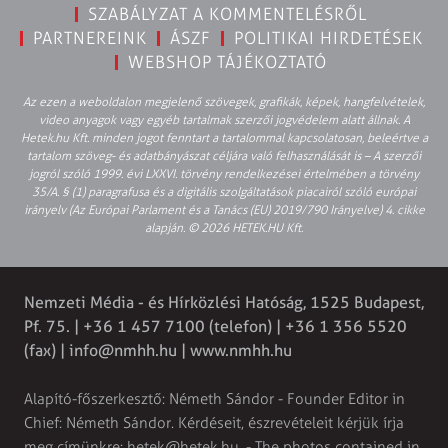
SZABÁLYZAT A KOMMENTELÉSRŐL
PARTNEREINK
ÁSZF
POLITIKAI HIRDETÉSEK
WEBSHOP TÁJÉKOZTATÓ
Az ezen a weboldalon megjelenő szövegek, grafikák, képek, hangfelvételek,
video anyagok vagy egyéb tartalmak szerzői jogvédelem alatt állnak. A
Hetek.hu Kft. minden jogot fenntart a tartalommal kapcsolatosan, beleértve a
tartalom szöveg- és adatbányászat céljára való felhasználását is – A szerzői
jogról szóló 1999. évi LXXVI. törvény rendelkezései értelmében a törvény
35/A. § (1) paragrafusa és a digitális szolgáltatások piacairól szóló európai
irányelv (Az Európai Parlament és a Tanács (EU) 2019/790 Irányelve) 4. cikke
alapján. © 2026 HETEK.HU Kft.
Nemzeti Média - és Hírközlési Hatóság, 1525 Budapest,
Pf. 75. | +36 1 457 7100 (telefon) | +36 1 356 5520
(fax) |
info@nmhh.hu
| www.nmhh.hu
Alapító-főszerkesztő: Németh Sándor - Founder Editor in
Chief: Németh Sándor. Kérdéseit, észrevételeit kérjük írja
meg címünkre:
hetek@hetek.hu
. - The photos contained in