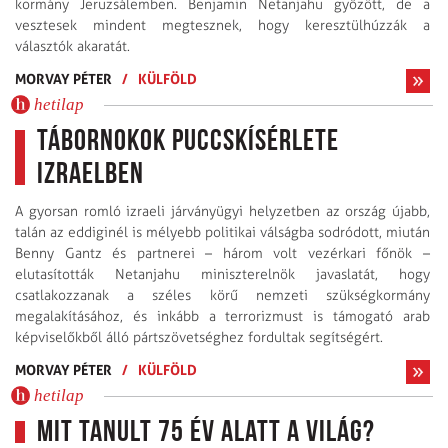
kormány Jeruzsálemben. Benjamin Netanjahu győzött, de a
vesztesek mindent megtesznek, hogy keresztülhúzzák a
választók akaratát.
MORVAY PÉTER
/
KÜLFÖLD
hetilap
Tábornokok puccskísérlete
Izraelben
A gyorsan romló izraeli járványügyi helyzetben az ország újabb,
talán az eddiginél is mélyebb politikai válságba sodródott, miután
Benny Gantz és partnerei – három volt vezérkari főnök –
elutasították Netanjahu miniszterelnök javaslatát, hogy
csatlakozzanak a széles körű nemzeti szükségkormány
megalakításához, és inkább a terrorizmust is támogató arab
képviselőkből álló pártszövetséghez fordultak segítségért.
MORVAY PÉTER
/
KÜLFÖLD
hetilap
Mit tanult 75 év alatt a világ?