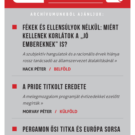
ARCHÍVUMUNKBÓL AJÁNLJUK:
FÉKEK ÉS ELLENSÚLYOK NÉLKÜL: MIÉRT
KELLENEK KORLÁTOK A „JÓ
EMBEREKNEK” IS?
A szubjektív hangulatok és a racionális érvek hiánya
rossz tanácsadó az államszervezet átalakításánál
»
HACK PÉTER
/
BELFÖLD
A PRIDE TITKOLT EREDETE
A melegmozgalom programját évtizedekkel ezelőtt
megírták
»
MORVAY PÉTER
/
KÜLFÖLD
PERGAMON ŐSI TITKA ÉS EURÓPA SORSA