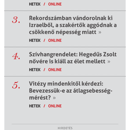
HETEK
/
ONLINE
3.
Rekordszámban vándorolnak ki
Izraelből, a szakértők aggódnak a
csökkenő népesség miatt
»
HETEK
/
ONLINE
4.
Szívhangrendelet: Hegedűs Zsolt
nővére is kiáll az élet mellett
»
HETEK
/
ONLINE
5.
Vitézy mindenkitől kérdezi:
Bevezessük-e az átlagsebesség-
mérést?
»
HETEK
/
ONLINE
HIRDETÉS