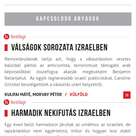
KAPCSOLÓDÓ ANYAGOK
hetilap
Válságok sorozata Izraelben
Nemzetárulásnak tartja azt, hogy a választásokon vesztes
baloldali pártok az anticionista, terrorizmust támogató arab
képviselõkkel összefogva akarják megbuktatni Benjamin
Netanjahut. Az egyik legnevesebb izraeli publicis­tával, Caroline
Glickkel beszélgettünk a választás utáni helyzetrõl.
KULIFAI MÁTÉ,
MORVAY PÉTER
/
KÜLFÖLD
hetilap
Harmadik nekifutás Izraelben
Egy éven belül harmadszor járultak az urnákhoz az izraeliek, de
lapzártánkkor nem egyértelmű, mikor és hogyan lesz stabil