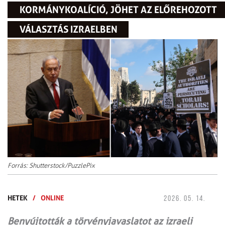
KORMÁNYKOALÍCIÓ, JÖHET AZ ELŐREHOZOTT
VÁLASZTÁS IZRAELBEN
Forrás: Shutterstock/PuzzlePix
HETEK
/
ONLINE
2026. 05. 14.
Benyújtották a törvényjavaslatot az izraeli