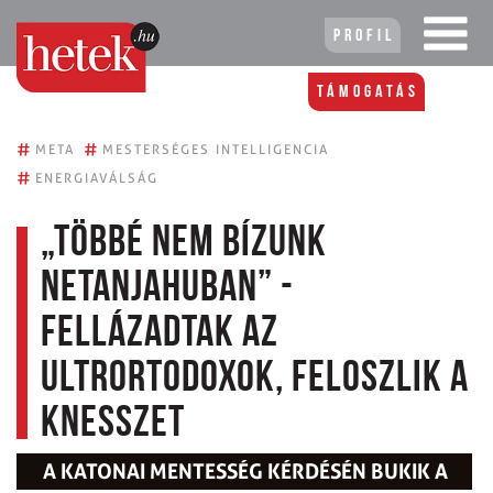
Profil
Támogatás
#
#
META
MESTERSÉGES INTELLIGENCIA
#
ENERGIAVÁLSÁG
„Többé nem bízunk
Netanjahuban” -
fellázadtak az
ultrortodoxok, feloszlik a
Knesszet
A KATONAI MENTESSÉG KÉRDÉSÉN BUKIK A