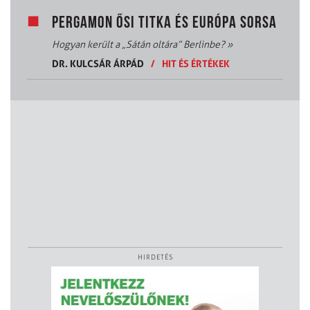
PERGAMON ŐSI TITKA ÉS EURÓPA SORSA
Hogyan került a „Sátán oltára” Berlinbe?
»
DR. KULCSÁR ÁRPÁD
/
HIT ÉS ÉRTÉKEK
HIRDETÉS