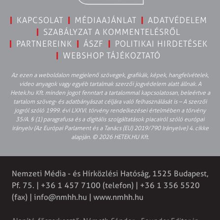
KAPCSOLAT
MÉDIAAJÁNLAT
ADATVÉDELEM
SZABÁLYZAT A KOMMENTELÉSRŐL
PARTNEREINK
ÁSZF
POLITIKAI HIRDETÉSEK
WEBSHOP TÁJÉKOZTATÓ
Az ezen a weboldalon megjelenő szövegek, grafikák, képek, hangfelvételek,
video anyagok vagy egyéb tartalmak szerzői jogvédelem alatt állnak. A
Hetek.hu Kft. minden jogot fenntart a tartalommal kapcsolatosan, beleértve a
tartalom szöveg- és adatbányászat céljára való felhasználását is – A szerzői
jogról szóló 1999. évi LXXVI. törvény rendelkezései értelmében a törvény
35/A. § (1) paragrafusa és a digitális szolgáltatások piacairól szóló európai
irányelv (Az Európai Parlament és a Tanács (EU) 2019/790 Irányelve) 4. cikke
alapján. © 2026 HETEK.HU Kft.
Nemzeti Média - és Hírközlési Hatóság, 1525 Budapest,
Pf. 75. | +36 1 457 7100 (telefon) | +36 1 356 5520
(fax) |
info@nmhh.hu
| www.nmhh.hu