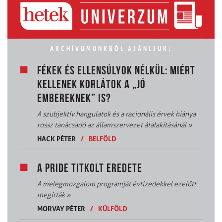
ARCHÍVUMUNKBÓL AJÁNLJUK:
FÉKEK ÉS ELLENSÚLYOK NÉLKÜL: MIÉRT
KELLENEK KORLÁTOK A „JÓ
EMBEREKNEK” IS?
A szubjektív hangulatok és a racionális érvek hiánya
rossz tanácsadó az államszervezet átalakításánál
»
HACK PÉTER
/
BELFÖLD
A PRIDE TITKOLT EREDETE
A melegmozgalom programját évtizedekkel ezelőtt
megírták
»
MORVAY PÉTER
/
KÜLFÖLD