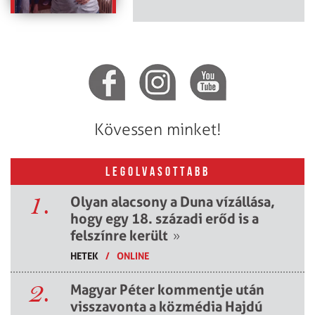
Kövessen minket!
LEGOLVASOTTABB
1.
Olyan alacsony a Duna vízállása,
hogy egy 18. századi erőd is a
felszínre került
»
HETEK
/
ONLINE
2.
Magyar Péter kommentje után
visszavonta a közmédia Hajdú