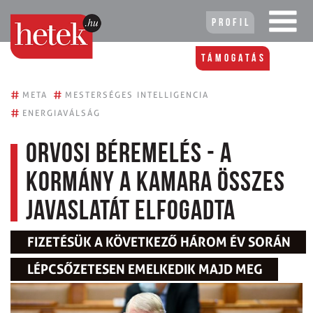
Profil
Támogatás
#
#
META
MESTERSÉGES INTELLIGENCIA
#
ENERGIAVÁLSÁG
Orvosi béremelés - a
kormány a kamara összes
javaslatát elfogadta
FIZETÉSÜK A KÖVETKEZŐ HÁROM ÉV SORÁN
LÉPCSŐZETESEN EMELKEDIK MAJD MEG