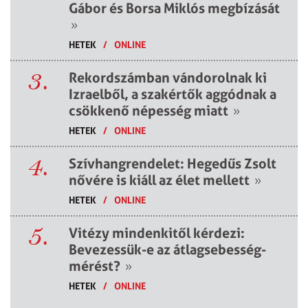
Gábor és Borsa Miklós megbízását
»
HETEK
/
ONLINE
3.
Rekordszámban vándorolnak ki
Izraelből, a szakértők aggódnak a
csökkenő népesség miatt
»
HETEK
/
ONLINE
4.
Szívhangrendelet: Hegedűs Zsolt
nővére is kiáll az élet mellett
»
HETEK
/
ONLINE
5.
Vitézy mindenkitől kérdezi:
Bevezessük-e az átlagsebesség-
mérést?
»
HETEK
/
ONLINE