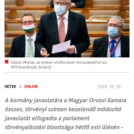
Kásler Miklós, az emberi erőforrások minisztere(Forrás:
MTI/Koszticsák Szilárd)
HETEK
/
ONLINE
2020. 10. 06.
A kormány javaslatára a Magyar Orvosi Kamara
összes, törvényi szinten kezelendő módosító
javaslatát elfogadta a parlament
törvényalkotási bizottsága hétfő esti ülésén -