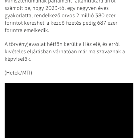
Minisztériumának parlamenti államtitkára arról
számolt be, hogy 2023-tól egy negyven éves
gyakorlattal rendelkező orvos 2 millió 380 ezer
forintot kereshet, a kezdő fizetés pedig 687 ezer
forintra emelkedik.
A törvényjavaslat hétfőn került a Ház elé, és arról
kivételes eljárásban várhatóan már ma szavaznak a
képviselők.
(Hetek/MTI)