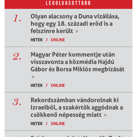
LEGOLVASOTTABB
1.
Olyan alacsony a Duna vízállása,
hogy egy 18. századi erőd is a
felszínre került
»
HETEK
/
ONLINE
2.
Magyar Péter kommentje után
visszavonta a közmédia Hajdú
Gábor és Borsa Miklós megbízását
»
HETEK
/
ONLINE
3.
Rekordszámban vándorolnak ki
Izraelből, a szakértők aggódnak a
csökkenő népesség miatt
»
HETEK
/
ONLINE