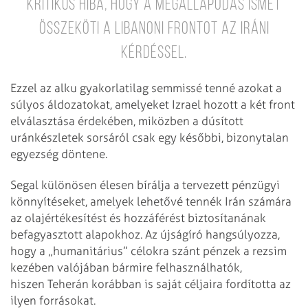
kritikus hiba, hogy a megállapodás ismét
összeköti a libanoni frontot az iráni
kérdéssel.
Ezzel az alku gyakorlatilag semmissé tenné azokat a
súlyos áldozatokat, amelyeket Izrael hozott a két front
elválasztása érdekében, miközben a dúsított
uránkészletek sorsáról csak egy későbbi, bizonytalan
egyezség döntene.
Segal különösen élesen bírálja a tervezett pénzügyi
könnyítéseket, amelyek lehetővé tennék Irán számára
az olajértékesítést és hozzáférést biztosítanának
befagyasztott alapokhoz. Az újságíró hangsúlyozza,
hogy a „humanitárius” célokra szánt pénzek a rezsim
kezében valójában bármire felhasználhatók,
hiszen Teherán korábban is saját céljaira fordította az
ilyen forrásokat.