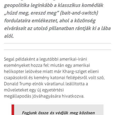
geopolitika leginkább a klasszikus komédiák
„húzd meg, ereszd meg” (bait-and-switch)
fordulataira emlékeztet, ahol a közönség
elvárásait az utolsó pillanatban rántják ki a lába
alól.
Segal példaként a legutóbbi amerikai-iráni
eseményeket hozza fel: miután egy amerikai
helikopter lelövése miatt már Kharg-sziget elleni
csapásokról és kemény katonai fellépésről volt szó,
Donald Trump elnök váratlanul leállította a
műveleteket egy új egyetértési
megállapodás jóváhagyására hivatkozva.
Fogjunk össze és védjük meg közösen