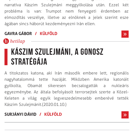
narratíva Kászim Szulejmáni meggyilkolása után. Ezzel két
probléma is van: Trumpot nem fenyegeti érdemben az
elmozdítás veszélye, illetve az elnöknek a jelek szerint esze
ágában sincs háborút kezdeményezni Irán ellen.
GAVRA GÁBOR
/
KÜLFÖLD
hetilap
Kászim Szulejmáni, a gonosz
stratégája
A titokzatos katona, aki Irán második embere lett, regionális
nagyhatalommá tette hazáját. Miközben Amerika katonáit
gyilkolta, Obamát sikeresen becsalogatták a nukleáris
egyezménybe. Az általa befolyásolt terrorsejtek szerte a Közel-
Keleten a világ egyik legveszedelmesebb emberévé tették
Kászim Szulejmánit.(2020.01.10.)
SURJÁNYI DÁVID
/
KÜLFÖLD