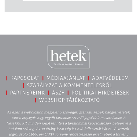
KAPCSOLAT
MÉDIAAJÁNLAT
ADATVÉDELEM
SZABÁLYZAT A KOMMENTELÉSRŐL
PARTNEREINK
ÁSZF
POLITIKAI HIRDETÉSEK
WEBSHOP TÁJÉKOZTATÓ
Az ezen a weboldalon megjelenő szövegek, grafikák, képek, hangfelvételek,
video anyagok vagy egyéb tartalmak szerzői jogvédelem alatt állnak. A
Hetek.hu Kft. minden jogot fenntart a tartalommal kapcsolatosan, beleértve a
tartalom szöveg- és adatbányászat céljára való felhasználását is – A szerzői
jogról szóló 1999. évi LXXVI. törvény rendelkezései értelmében a törvény