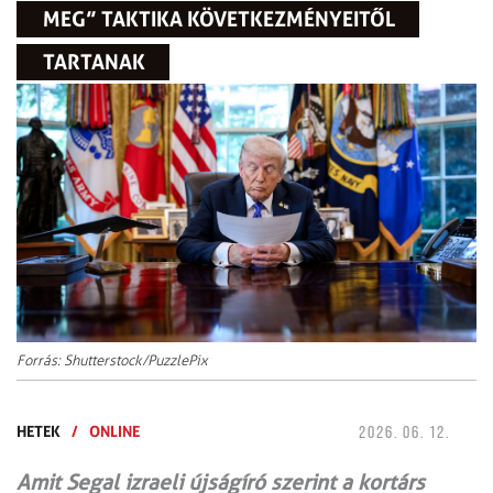
MEG” TAKTIKA KÖVETKEZMÉNYEITŐL
TARTANAK
Forrás: Shutterstock/PuzzlePix
HETEK
/
ONLINE
2026. 06. 12.
Amit Segal izraeli újságíró szerint a kortárs