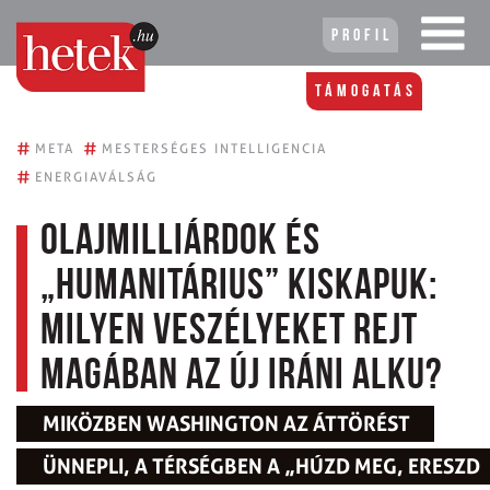
Profil
Támogatás
#
#
META
MESTERSÉGES INTELLIGENCIA
#
ENERGIAVÁLSÁG
Olajmilliárdok és
„humanitárius” kiskapuk:
Milyen veszélyeket rejt
magában az új iráni alku?
MIKÖZBEN WASHINGTON AZ ÁTTÖRÉST
ÜNNEPLI, A TÉRSÉGBEN A „HÚZD MEG, ERESZD