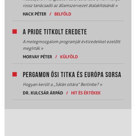
rossz tanácsadó az államszervezet átalakításánál
»
HACK PÉTER
/
BELFÖLD
A PRIDE TITKOLT EREDETE
A melegmozgalom programját évtizedekkel ezelőtt
megírták
»
MORVAY PÉTER
/
KÜLFÖLD
PERGAMON ŐSI TITKA ÉS EURÓPA SORSA
Hogyan került a „Sátán oltára” Berlinbe?
»
DR. KULCSÁR ÁRPÁD
/
HIT ÉS ÉRTÉKEK