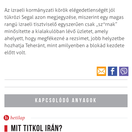
Az izraeli kormányzati körök elégedetlenségét jól
tükrözi Segal azon megjegyzése, miszerint egy magas
rangú izraeli tisztviselő egyszerűen csak „sz*rnak”
minősítette a kialakulóban lévő üzletet, amely
ahelyett, hogy megfékezné a rezsimet, jobb helyzetbe
hozhatja Teheránt, mint amilyenben a blokád kezdete
előtt volt.
KAPCSOLÓDÓ ANYAGOK
hetilap
Mit titkol Irán?