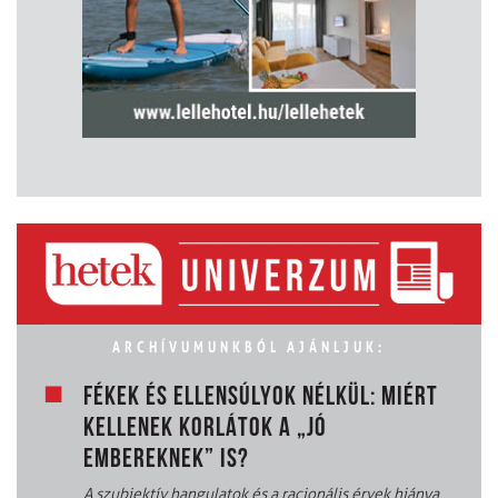
ARCHÍVUMUNKBÓL AJÁNLJUK:
FÉKEK ÉS ELLENSÚLYOK NÉLKÜL: MIÉRT
KELLENEK KORLÁTOK A „JÓ
EMBEREKNEK” IS?
A szubjektív hangulatok és a racionális érvek hiánya