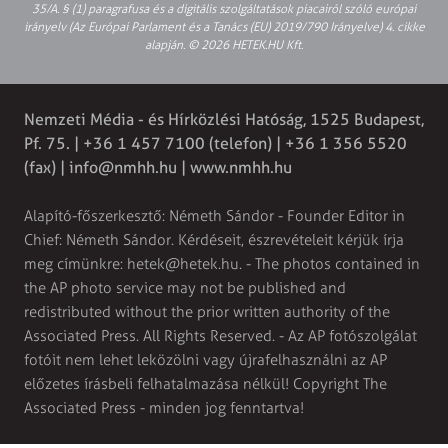
35/A. § (1) paragrafusa és a digitális szolgáltatások piacairól szóló európai
irányelv (Az Európai Parlament és a Tanács (EU) 2019/790 Irányelve) 4. cikke
alapján. © 2026 HETEK.HU Kft.
Nemzeti Média - és Hírközlési Hatóság, 1525 Budapest,
Pf. 75. | +36 1 457 7100 (telefon) | +36 1 356 5520
(fax) |
info@nmhh.hu
| www.nmhh.hu
Alapító-főszerkesztő: Németh Sándor - Founder Editor in
Chief: Németh Sándor. Kérdéseit, észrevételeit kérjük írja
meg címünkre:
hetek@hetek.hu
. - The photos contained in
the AP photo service may not be published and
redistributed without the prior written authority of the
Associated Press. All Rights Reserved. - Az AP fotószolgálat
fotóit nem lehet leközölni vagy újrafelhasználni az AP
előzetes írásbeli felhatalmazása nélkül! Copyright The
Associated Press - minden jog fenntartva!