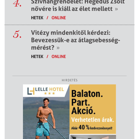
4.
Szívhangrendelet: Hegedűs Zsolt
nővére is kiáll az élet mellett
»
HETEK
/
ONLINE
5.
Vitézy mindenkitől kérdezi:
Bevezessük-e az átlagsebesség-
mérést?
»
HETEK
/
ONLINE
HIRDETÉS