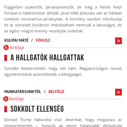
Független szakértők, járványelemzők, de még a Hetek helyi
forrásai is határozottan állítják, jóval több áldozata van az Iránban
tomboló koronavírus-járványnak. A kormány kezdeti titkolózása
és az elmaradt korlátozó intézkedések nemcsak a lakosságot, de
az egész világot komoly veszélybe sodorták.
KULIFAI MÁTÉ
/
FÓKUSZ
hetilap
A hallgatók hallgattak
Szerdán bejelentették, hogy két iráni, Magyarországon tanuló
egyetemistánál azonosították a betegséget.
MUNKATÁRSUNKTÓL
/
BELFÖLD
hetilap
Sokkolt ellenség
Donald Trump háborúba viszi Amerikát, hogy megússza az
impeachmentet – hangzik az egyre hangosabb demokrata