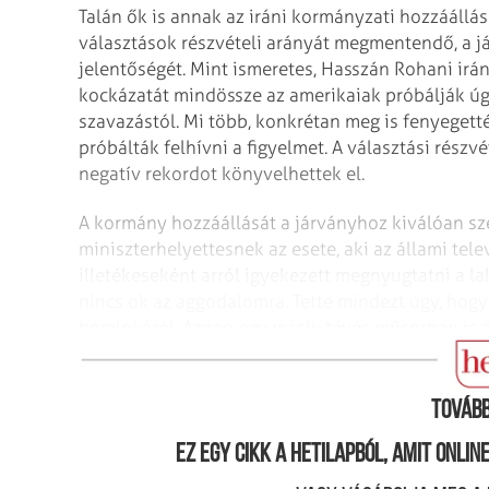
Talán ők is annak az iráni kormányzati hozzáállá
választások részvételi arányát megmentendő, a já
jelentőségét. Mint ismeretes, Hasszán Rohani irán
kockázatát mindössze az amerikaiak próbálják úgy
szavazástól. Mi több, konkrétan meg is fenyegetté
próbálták felhívni a figyelmet. A választási részvé
negatív rekordot könyvelhettek el.
A kormány hozzáállását a járványhoz kiválóan sze
miniszterhelyettesnek az esete, aki az állami tele
illetékeseként arról igyekezett megnyugtatni a la
nincs ok az aggodalomra. Tette mindezt úgy, hogy
homlokáról. Aznap egy másik tévés műsorban is ad
nem sokkal később kiderült, ő is koronavírus-fe
Tovább
Ez egy cikk a hetilapból, amit onli