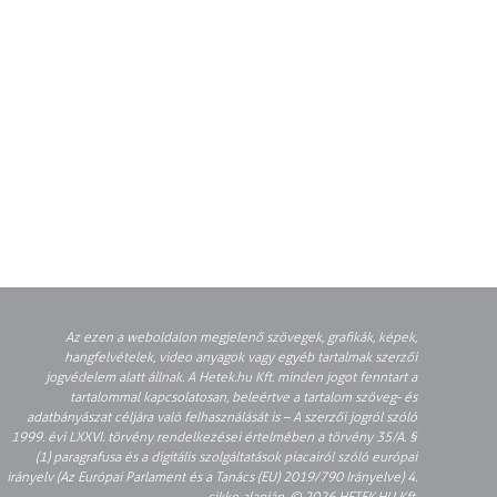
Az ezen a weboldalon megjelenő szövegek, grafikák, képek,
hangfelvételek, video anyagok vagy egyéb tartalmak szerzői
jogvédelem alatt állnak. A Hetek.hu Kft. minden jogot fenntart a
tartalommal kapcsolatosan, beleértve a tartalom szöveg- és
adatbányászat céljára való felhasználását is – A szerzői jogról szóló
1999. évi LXXVI. törvény rendelkezései értelmében a törvény 35/A. §
(1) paragrafusa és a digitális szolgáltatások piacairól szóló európai
irányelv (Az Európai Parlament és a Tanács (EU) 2019/790 Irányelve) 4.
cikke alapján. © 2026 HETEK.HU Kft.