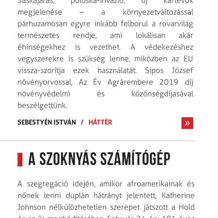
Sáskajárás, poloska-invázió, új kártevõk
megjelenése – a környezetváltozással
párhuzamosan egyre inkább felborul a rovarvilág
természetes rendje, ami lokálisan akár
éhínségekhez is vezethet. A védekezéshez
vegyszerekre is szükség lenne, miközben az EU
vissza-szorítja ezek használatát. Sipos József
növényorvossal, Az Év Agrárembere 2019 díj
növényvédelmi és közönségdíjasával
beszélgettünk.
SEBESTYÉN ISTVÁN
/
HÁTTÉR
A szoknyás számítógép
A szegregáció idején, amikor afroamerikainak és
nőnek lenni duplán hátrányt jelentett, Katherine
Johnson nélkülözhetetlen szerepet játszott a Hold