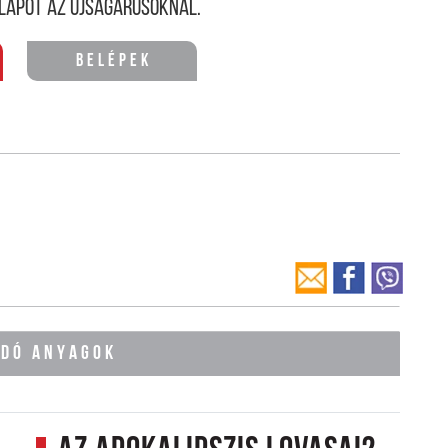
lapot az újságárusoknál.
Belépek
ÓDÓ ANYAGOK