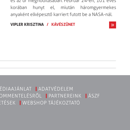
és az űr meghódításában. Február 24-én, 101 éves
korában hunyt el, miután háromgyermekes
anyaként elképesztő karriert futott be a NASA-nál.
VIPLER KRISZTINA
/
KÁVÉSZÜNET
ÉDIAAJÁNLAT
ADATVÉDELEM
KOMMENTELÉSRŐL
PARTNEREINK
ÁSZF
ETÉSEK
WEBSHOP TÁJÉKOZTATÓ