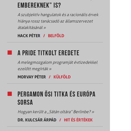
EMBEREKNEK” IS?
A szubjektív hangulatok és a racionális érvek
hiánya rossz tanácsadó az államszervezet
átalakításánál
»
HACK PÉTER
/
BELFÖLD
A PRIDE TITKOLT EREDETE
A melegmozgalom programját évtizedekkel
ezelőtt megírták
»
MORVAY PÉTER
/
KÜLFÖLD
PERGAMON ŐSI TITKA ÉS EURÓPA
SORSA
Hogyan került a „Sátán oltára” Berlinbe?
»
DR. KULCSÁR ÁRPÁD
/
HIT ÉS ÉRTÉKEK