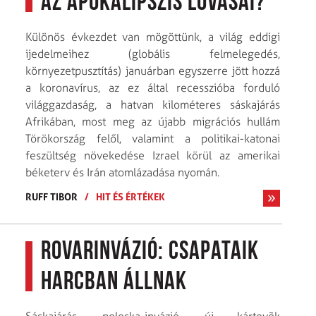
Az apokalipszis lovasai?
Különös évkezdet van mögöttünk, a világ eddigi
ijedelmeihez (globális felmelegedés,
környezetpusztítás) januárban egyszerre jött hozzá
a koronavírus, az ez által recesszióba forduló
világgazdaság, a hatvan kilométeres sáskajárás
Afrikában, most meg az újabb migrációs hullám
Törökország felől, valamint a politikai-katonai
feszültség növekedése Izrael körül az amerikai
béketerv és Irán atomlázadása nyomán.
RUFF TIBOR
/
HIT ÉS ÉRTÉKEK
Rovarinvázió: csapataik
harcban állnak