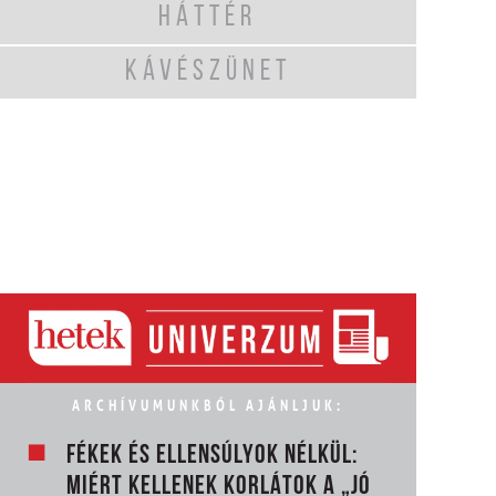
HÁTTÉR
KÁVÉSZÜNET
ARCHÍVUMUNKBÓL AJÁNLJUK:
FÉKEK ÉS ELLENSÚLYOK NÉLKÜL:
MIÉRT KELLENEK KORLÁTOK A „JÓ