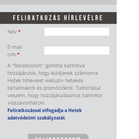
FELIRATKOZÁS HÍRLEVÉLRE
Név:
*
E-mail
cím:
*
A "feliratkozom" gombra kattintva
hozzájárulok, hogy küldjenek számomra
Hetek hírlevelet exkluzív hetekes
tartalmakról és promóciókról. Tudomásul
veszem, hogy hozzájárulásomat bármikor
visszavonhatom.
Feliratkozással elfogadja a Hetek
adatvédelmi szabályzatát
.