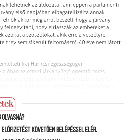
snak lehetnek az áldozatai, ami éppen a parlamenti
rvány első napjaiban elbagatellizálta annak
i elnök akkor még arról beszélt, hogy a járvány
 felnagyítani, hogy elriasszák az embereket a
k azokat a szószólókat, akik erre a veszélyre
telt így sem sikerült feltornászni, 40 éve nem látott
mlélteti Iraj Harircsi egészségügyi
vízióban az ottani járványügyi operatív törzs
kosságot, hogy az állam mindent kézben tart, és
 közben folyamatosan törölgette az izzadságot a
ott interjút, ott a köhögést nem bírta abbahagyni,
rtőzött. u
 olvasná?
ne előfizetést követően belépéssel elér.