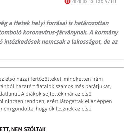
2020.03.13. (XXIV/11)
g a Hetek helyi forrásai is határozottan
an tomboló koronavírus-járványnak. A kormány
zó intézkedések nemcsak a lakosságot, de az
z első hazai fertőzötteket, mindketten iráni
Iránból hazatért fiatalok számos más barátjukat,
atlanul. A diákok sejtették már az első
i nincsen rendben, ezért látogattak el az éppen
i nem gondolta, hogy ők lesznek az első
ETT, NEM SZÓLTAK