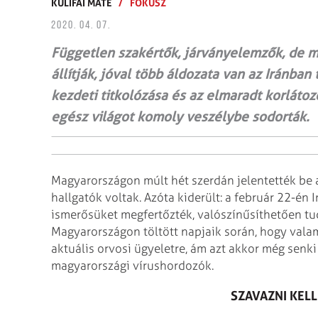
KULIFAI MÁTÉ
/
FÓKUSZ
2020. 04. 07.
Független szakértők, járványelemzők, de mé
állítják, jóval több áldozata van az Iránb
kezdeti titkolózása és az elmaradt korláto
egész világot komoly veszélybe sodorták.
Magyarországon múlt hét szerdán jelentették be a
hallgatók voltak. Azóta kiderült: a február 22-én 
ismerősüket megfertőzték, valószínűsíthetően tud
Magyarországon töltött napjaik során, hogy valam
aktuális orvosi ügyeletre, ám azt akkor még senk
magyarországi vírushordozók.
SZAVAZNI KELL