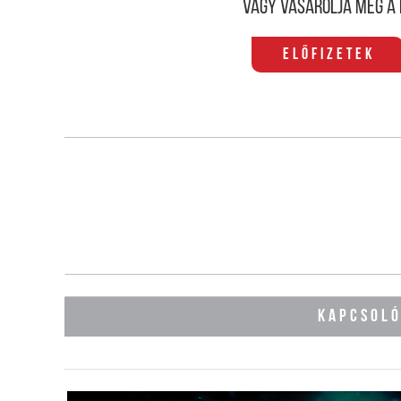
Vagy vásárolja meg a 
Előfizetek
KAPCSOL