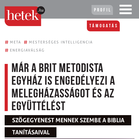
Profil
Támogatás
#
#
META
MESTERSÉGES INTELLIGENCIA
#
ENERGIAVÁLSÁG
Már a brit metodista
egyház is engedélyezi a
melegházasságot és az
együttélést
SZÖGEGYENEST MENNEK SZEMBE A BIBLIA
TANÍTÁSAIVAL