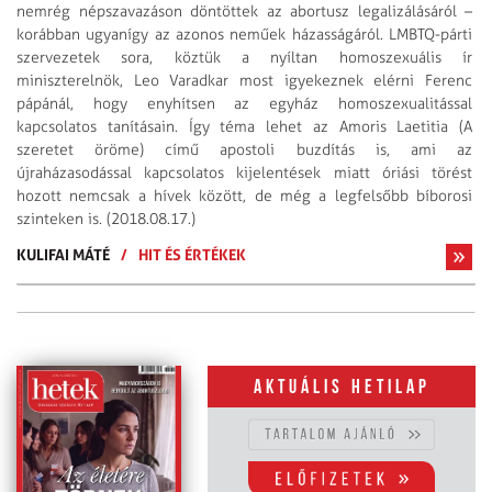
nemrég népszavazáson döntöttek az abortusz legalizálásáról –
korábban ugyanígy az azonos neműek házasságáról. LMBTQ-párti
szervezetek sora, köztük a nyíltan homoszexuális ír
miniszterelnök, Leo Varadkar most igyekeznek elérni Ferenc
pápánál, hogy enyhítsen az egyház homoszexualitással
kapcsolatos tanításain. Így téma lehet az Amoris Laetitia (A
szeretet öröme) című apostoli buzdítás is, ami az
újraházasodással kapcsolatos kijelentések miatt óriási törést
hozott nemcsak a hívek között, de még a legfelsőbb bíborosi
szinteken is. (2018.08.17.)
KULIFAI MÁTÉ
/
HIT ÉS ÉRTÉKEK
Aktuális hetilap