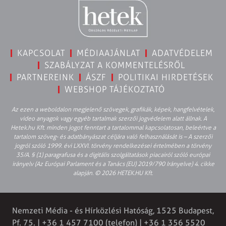
KAPCSOLAT
MÉDIAAJÁNLAT
ADATVÉDELEM
SZABÁLYZAT A KOMMENTELÉSRŐL
PARTNEREINK
ÁSZF
POLITIKAI HIRDETÉSEK
WEBSHOP TÁJÉKOZTATÓ
Az ezen a weboldalon megjelenő szövegek, grafikák, képek, hangfelvételek,
video anyagok vagy egyéb tartalmak szerzői jogvédelem alatt állnak. A
Hetek.hu Kft. minden jogot fenntart a tartalommal kapcsolatosan, beleértve a
tartalom szöveg- és adatbányászat céljára való felhasználását is – A szerzői
jogról szóló 1999. évi LXXVI. törvény rendelkezései értelmében a törvény
35/A. § (1) paragrafusa és a digitális szolgáltatások piacairól szóló európai
irányelv (Az Európai Parlament és a Tanács (EU) 2019/790 Irányelve) 4. cikke
alapján. © 2026 HETEK.HU Kft.
Nemzeti Média - és Hírközlési Hatóság, 1525 Budapest,
Pf. 75. | +36 1 457 7100 (telefon) | +36 1 356 5520