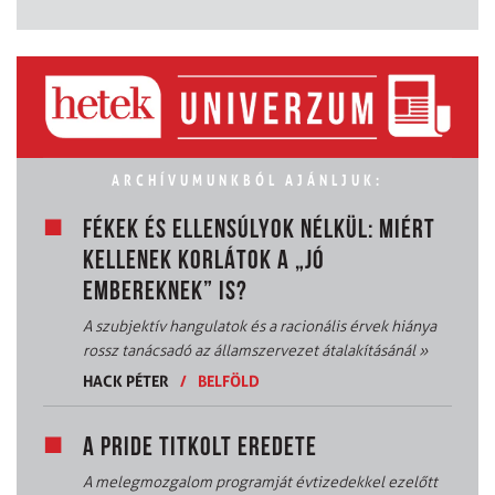
ARCHÍVUMUNKBÓL AJÁNLJUK:
FÉKEK ÉS ELLENSÚLYOK NÉLKÜL: MIÉRT
KELLENEK KORLÁTOK A „JÓ
EMBEREKNEK” IS?
A szubjektív hangulatok és a racionális érvek hiánya
rossz tanácsadó az államszervezet átalakításánál
»
HACK PÉTER
/
BELFÖLD
A PRIDE TITKOLT EREDETE
A melegmozgalom programját évtizedekkel ezelőtt