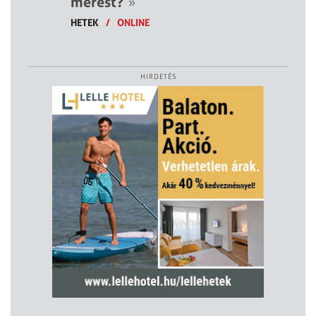
mérést?
»
HETEK
/
ONLINE
HIRDETÉS