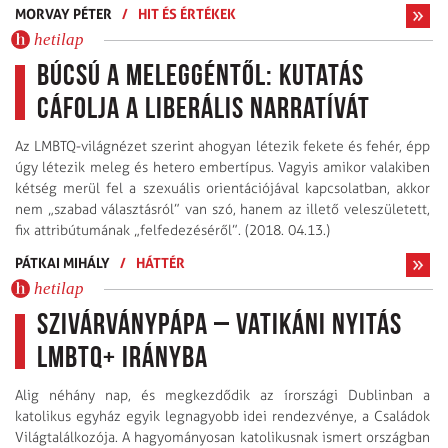
MORVAY PÉTER
/
HIT ÉS ÉRTÉKEK
hetilap
Búcsú a meleggéntől: kutatás
cáfolja a liberális narratívát
Az LMBTQ-világnézet szerint ahogyan létezik fekete és fehér, épp
úgy létezik meleg és hetero embertípus. Vagyis amikor valakiben
kétség merül fel a szexuális orientációjával kapcsolatban, akkor
nem „szabad választásról” van szó, hanem az illető veleszületett,
fix attribútumának „felfedezéséről”. (2018. 04.13.)
PÁTKAI MIHÁLY
/
HÁTTÉR
hetilap
Szivárványpápa – Vatikáni nyitás
LMBTQ+ irányba
Alig néhány nap, és megkezdődik az írországi Dublinban a
katolikus egyház egyik legnagyobb idei rendezvénye, a Családok
Világtalálkozója. A hagyományosan katolikusnak ismert országban