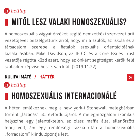
hetilap
Mitől lesz valaki homoszexuális?
A homoszexuális vágyat érzőket segítő nemzetközi szervezet brit
vezetőjével beszélgettünk arról, hogy mi a szülők, az iskola és a
társadalom szerepe a fiatalok szexuális orientációjának
kialakulásában. Mike Davidson, az IFTCC és a Core Issues Trust
vezetője régóta küzd azért, hogy az önként segítséget kérők felé
szabadon képviselhesse: van kiút. (2019.11.22)
KULIFAI MÁTÉ
/
HÁTTÉR
hetilap
Homoszexuális Internacionálé
A héten emlékeznek meg a new york-i Stonewall melegbárban
történt „lázadás” 50. évfordulójáról. A melegmozgalom ikonikus
helyszíne egy jelentéktelen, az olasz maffia által ellenőrzött
lebuj volt, ám egy rendőrségi razzia után a homoszexuális
„forradalom” kiindulópontja lett.