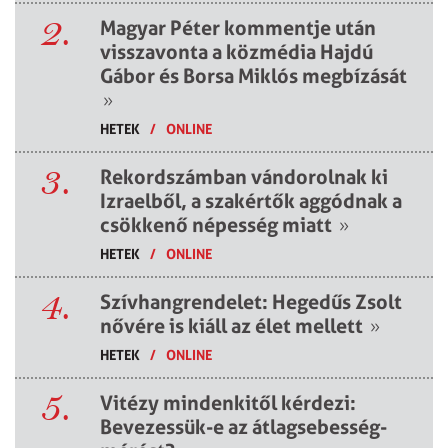
2.
Magyar Péter kommentje után
visszavonta a közmédia Hajdú
Gábor és Borsa Miklós megbízását
»
HETEK
/
ONLINE
3.
Rekordszámban vándorolnak ki
Izraelből, a szakértők aggódnak a
csökkenő népesség miatt
»
HETEK
/
ONLINE
4.
Szívhangrendelet: Hegedűs Zsolt
nővére is kiáll az élet mellett
»
HETEK
/
ONLINE
5.
Vitézy mindenkitől kérdezi:
Bevezessük-e az átlagsebesség-