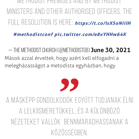
Methodist premises and by Methodist
ministers and other authorised officers. The
full resolution is here:
https://t.co/IsX5oNiiIH
#methodistconf
pic.twitter.com/e8xYHHw64K
June 30, 2021
— The Methodist Church (@MethodistGB)
Mások azzal érveltek, hogy azért kell elfogadni a
melegházasságot a metodista egyházban, hogy
a másképp gondolkodók együtt tudjanak élni
a lelkiismeretükkel, és a különböző
nézeteket vallók bennmaradhassanak a
közösségben.