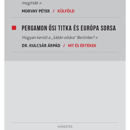
megírták
»
MORVAY PÉTER
/
KÜLFÖLD
PERGAMON ŐSI TITKA ÉS EURÓPA SORSA
Hogyan került a „Sátán oltára” Berlinbe?
»
DR. KULCSÁR ÁRPÁD
/
HIT ÉS ÉRTÉKEK
HIRDETÉS