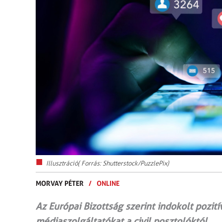
Illusztráció( Forrás: Shutterstock/PuzzlePix)
MORVAY PÉTER
/
ONLINE
Az Európai Bizottság szerint indokolt pozi
médiaszolgáltatókat a civil posztolóktól.