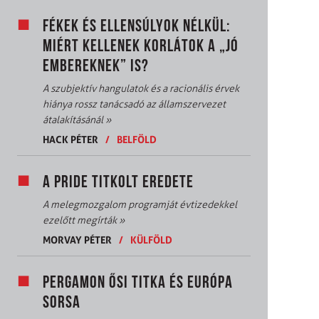
FÉKEK ÉS ELLENSÚLYOK NÉLKÜL:
MIÉRT KELLENEK KORLÁTOK A „JÓ
EMBEREKNEK” IS?
A szubjektív hangulatok és a racionális érvek
hiánya rossz tanácsadó az államszervezet
átalakításánál
»
HACK PÉTER
/
BELFÖLD
A PRIDE TITKOLT EREDETE
A melegmozgalom programját évtizedekkel
ezelőtt megírták
»
MORVAY PÉTER
/
KÜLFÖLD
PERGAMON ŐSI TITKA ÉS EURÓPA
SORSA