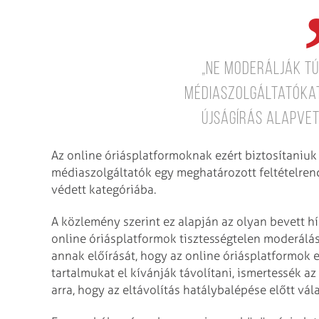
„ne moderálják t
médiaszolgáltatókat
újságírás alapvet
Az online óriásplatformoknak ezért biztosítaniuk 
médiaszolgáltatók egy meghatározott feltételren
védett kategóriába.
A közlemény szerint ez alapján az olyan bevett hí
online óriásplatformok tisztességtelen moderálás
annak előírását, hogy az online óriásplatformok 
tartalmukat el kívánják távolítani, ismertessék a
arra, hogy az eltávolítás hatálybalépése előtt vál