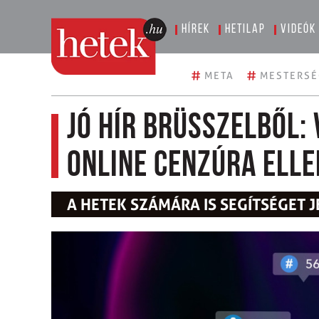
Hírek
Hetilap
Videók
#
#
META
MESTERSÉ
Jó hír Brüsszelből:
online cenzúra elle
A HETEK SZÁMÁRA IS SEGÍTSÉGET 