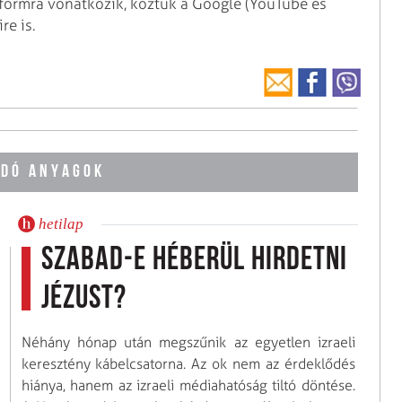
formra vonatkozik, köztük a Google (YouTube és
re is.
DÓ ANYAGOK
hetilap
Szabad-e héberül hirdetni
Jézust?
Néhány hónap után megszűnik az egyetlen izraeli
keresztény kábelcsatorna. Az ok nem az érdeklődés
hiánya, hanem az izraeli médiahatóság tiltó döntése.