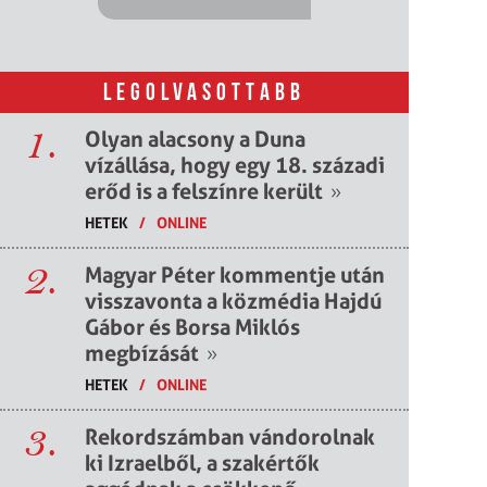
LEGOLVASOTTABB
1.
Olyan alacsony a Duna
vízállása, hogy egy 18. századi
erőd is a felszínre került
»
HETEK
/
ONLINE
2.
Magyar Péter kommentje után
visszavonta a közmédia Hajdú
Gábor és Borsa Miklós
megbízását
»
HETEK
/
ONLINE
3.
Rekordszámban vándorolnak
ki Izraelből, a szakértők