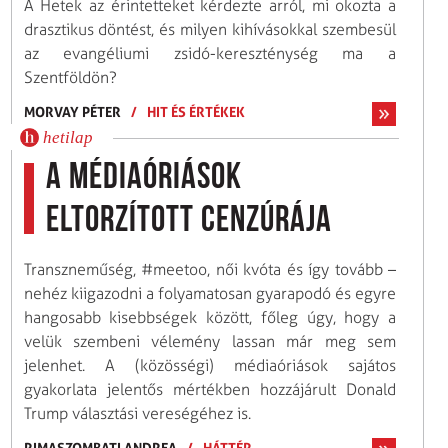
A Hetek az érintetteket kérdezte arról, mi okozta a
drasztikus döntést, és milyen kihívásokkal szembesül
az evangéliumi zsidó-kereszténység ma a
Szentföldön?
MORVAY PÉTER
/
HIT ÉS ÉRTÉKEK
hetilap
A médiaóriások
eltorzított cenzúrája
Transzneműség, #meetoo, női kvóta és így tovább –
nehéz kiigazodni a folyamatosan gyarapodó és egyre
hangosabb kisebbségek között, főleg úgy, hogy a
velük szembeni vélemény lassan már meg sem
jelenhet. A (közösségi) médiaóriások sajátos
gyakorlata jelentős mértékben hozzájárult Donald
Trump választási vereségéhez is.
RIMASZOMBATI ANDREA
/
HÁTTÉR