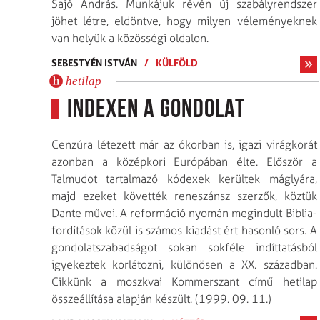
Sajó András. Munkájuk révén új szabályrendszer
jöhet létre, eldöntve, hogy milyen véleményeknek
van helyük a közösségi oldalon.
SEBESTYÉN ISTVÁN
/
KÜLFÖLD
hetilap
Indexen a gondolat
Cenzúra létezett már az ókorban is, igazi virágkorát
azonban a középkori Európában élte. Először a
Talmudot tartalmazó kódexek kerültek máglyára,
majd ezeket követték reneszánsz szerzők, köztük
Dante művei. A reformáció nyomán megindult Biblia-
fordítások közül is számos kiadást ért hasonló sors. A
gondolatszabadságot sokan sokféle indíttatásból
igyekeztek korlátozni, különösen a XX. században.
Cikkünk a moszkvai Kommerszant című hetilap
összeállítása alapján készült. (1999. 09. 11.)