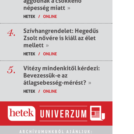
aggódnak a csökkenő
népesség miatt
»
HETEK
/
ONLINE
4.
Szívhangrendelet: Hegedűs
Zsolt nővére is kiáll az élet
mellett
»
HETEK
/
ONLINE
5.
Vitézy mindenkitől kérdezi:
Bevezessük-e az
átlagsebesség-mérést?
»
HETEK
/
ONLINE
ARCHÍVUMUNKBÓL AJÁNLJUK: