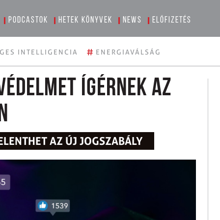
Podcastok
Hetek könyvek
News
Előfizetés
#
GES INTELLIGENCIA
ENERGIAVÁLSÁG
 védelmet ígérnek az
n
JELENTHET AZ ÚJ JOGSZABÁLY