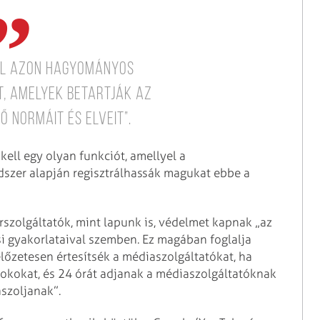
úl azon hagyományos
, amelyek betartják az
ő normáit és elveit”.
kell egy olyan funkciót, amellyel a
dszer alapján regisztrálhassák magukat ebbe a
rszolgáltatók, mint lapunk is, védelmet kapnak „az
i gyakorlataival szemben. Ez magában foglalja
előzetesen értesítsék a médiaszolgáltatókat, ha
z okokat, és 24 órát adjanak a médiaszolgáltatóknak
aszoljanak”.