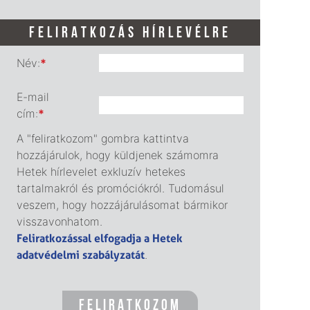
FELIRATKOZÁS HÍRLEVÉLRE
Név:
*
E-mail
cím:
*
A "feliratkozom" gombra kattintva
hozzájárulok, hogy küldjenek számomra
Hetek hírlevelet exkluzív hetekes
tartalmakról és promóciókról. Tudomásul
veszem, hogy hozzájárulásomat bármikor
visszavonhatom.
Feliratkozással elfogadja a Hetek
adatvédelmi szabályzatát
.