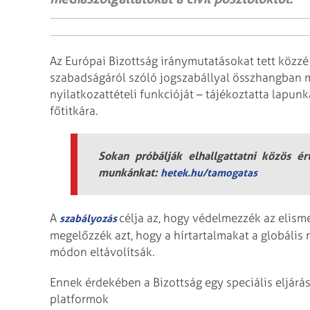
Az Európai Bizottság iránymutatásokat tett közzé
szabadságáról szóló jogszabállyal összhangban m
nyilatkozattételi funkcióját – tájékoztatta lapu
főtitkára.
Sokan próbálják elhallgattatni közös é
munkánkat:
hetek.hu/tamogatas
A
célja az, hogy védelmezzék az elism
szabályozás
megelőzzék azt, hogy a hírtartalmakat a globális 
módon eltávolítsák.
Ennek érdekében a Bizottság egy speciális eljárás
platformok