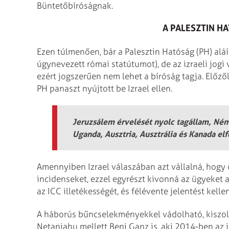
Büntetőbíróságnak.
A PALESZTIN H
Ezen túlmenően, bár a Palesztin Hatóság (PH) al
úgynevezett római statútumot), de az izraeli jogi
ezért jogszerűen nem lehet a bíróság tagja. Előz
PH panaszt nyújtott be Izrael ellen.
Jeruzsálem érvelését nyolc tagállam, Ném
Uganda, Ausztria, Ausztrália és Kanada elf
Amennyiben Izrael válaszában azt vállalná, hogy 
incidenseket, ezzel egyrészt kivonná az ügyeket 
az ICC illetékességét, és félévente jelentést kelle
A háborús bűncselekményekkel vádolható, kiszolg
Netanjahu mellett Beni Ganz is, aki 2014-ben az i