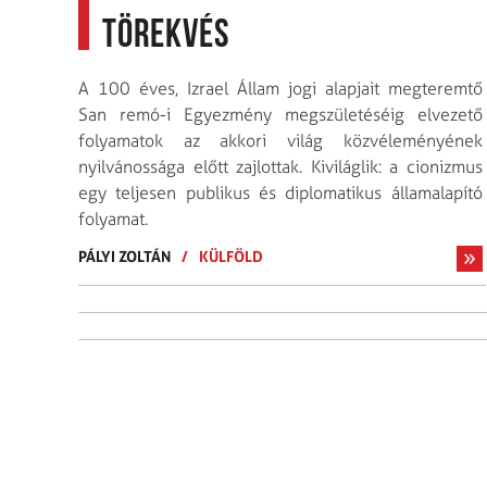
törekvés
A 100 éves, Izrael Állam jogi alapjait megteremtő
San remó-i Egyezmény megszületéséig elvezető
folyamatok az akkori világ közvéleményének
nyilvánossága előtt zajlottak. Kiviláglik: a cionizmus
egy teljesen publikus és diplomatikus államalapító
folyamat.
PÁLYI ZOLTÁN
/
KÜLFÖLD