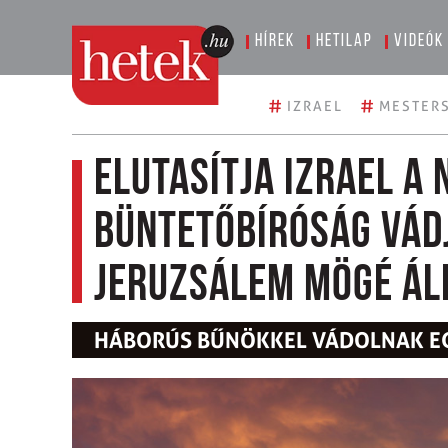
Hírek
Hetilap
Videók
#
#
IZRAEL
MESTERS
Elutasítja Izrael a
Büntetőbíróság vád
Jeruzsálem mögé ál
HÁBORÚS BŰNÖKKEL VÁDOLNAK EGY