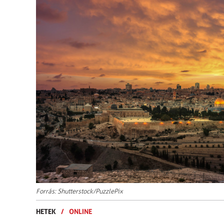
Forrás: Shutterstock/PuzzlePix
HETEK
/
ONLINE