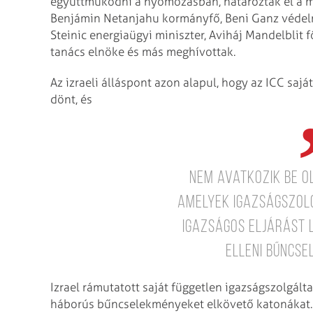
együttműködni a nyomozásban, határozták el a me
Benjámin Netanjahu kormányfő, Beni Ganz védelmi 
Steinic energiaügyi miniszter, Aviháj Mandelblit
tanács elnöke és más meghívottak.
Az izraeli álláspont azon alapul, hogy az ICC sajá
dönt, és
nem avatkozik be o
amelyek igazságszol
igazságos eljárást 
elleni bűncse
Izrael rámutatott saját független igazságszolgálta
háborús bűncselekményeket elkövető katonákat. 