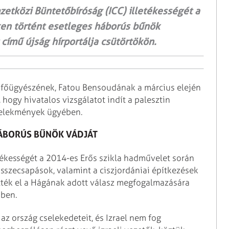
zetközi Büntetőbíróság (ICC) illetékességét a
eken történt esetleges háborús bűnök
 című újság hírportálja csütörtökön.
C főügyészének, Fatou Bensoudának a március elején
 hogy hivatalos vizsgálatot indít a palesztin
cselekmények ügyében.
HÁBORÚS BŰNÖK VÁDJÁT
etékességét a 2014-es Erős szikla hadművelet során
összecsapások, valamint a ciszjordániai építkezések
tték el a Hágának adott válasz megfogalmazására
mben.
az ország cselekedeteit, és Izrael nem fog