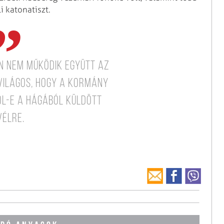
i katonatiszt.
n nem működik együtt az
 világos, hogy a kormány
l-e a Hágából küldött
vélre.