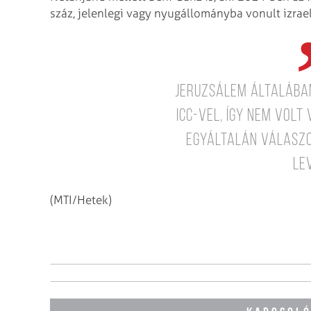
száz, jelenlegi vagy nyugállományba vonult izrael
Jeruzsálem általába
ICC-vel, így nem volt
egyáltalán válaszo
le
(MTI/Hetek)