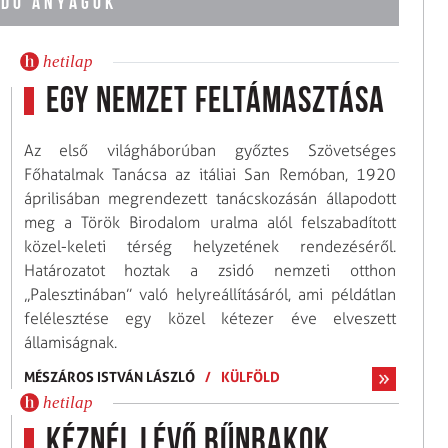
DÓ ANYAGOK
hetilap
Egy nemzet feltámasztása
Az első világháborúban győztes Szövetséges
Főhatalmak Tanácsa az itáliai San Remóban, 1920
áprilisában megrendezett tanácskozásán állapodott
meg a Török Birodalom uralma alól felszabadított
közel-keleti térség helyzetének rendezéséről.
Határozatot hoztak a zsidó nemzeti otthon
„Palesztinában” való helyreállításáról, ami példátlan
felélesztése egy közel kétezer éve elveszett
államiságnak.
MÉSZÁROS ISTVÁN LÁSZLÓ
/
KÜLFÖLD
hetilap
Kéznél lévő bűnbakok