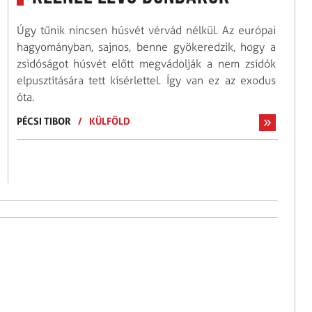
Úgy tűnik nincsen húsvét vérvád nélkül. Az európai
hagyományban, sajnos, benne gyökeredzik, hogy a
zsidóságot húsvét előtt megvádolják a nem zsidók
elpusztítására tett kísérlettel. Így van ez az exodus
óta.
PÉCSI TIBOR
/
KÜLFÖLD