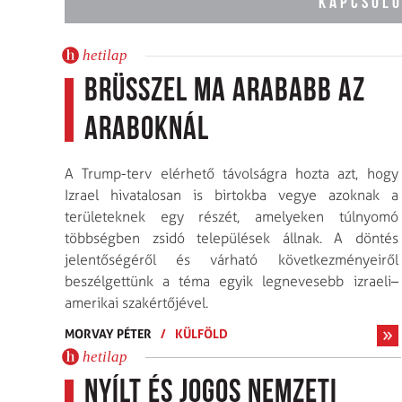
KAPCSOLÓ
hetilap
Brüsszel ma arababb az
araboknál
A Trump-terv elérhető távolságra hozta azt, hogy
Izrael hivatalosan is birtokba vegye azoknak a
területeknek egy részét, amelyeken túlnyomó
többségben zsidó települések állnak. A döntés
jelentőségéről és várható következményeiről
beszélgettünk a téma egyik legnevesebb izraeli–
amerikai szakértőjével.
MORVAY PÉTER
/
KÜLFÖLD
hetilap
Nyílt és jogos nemzeti