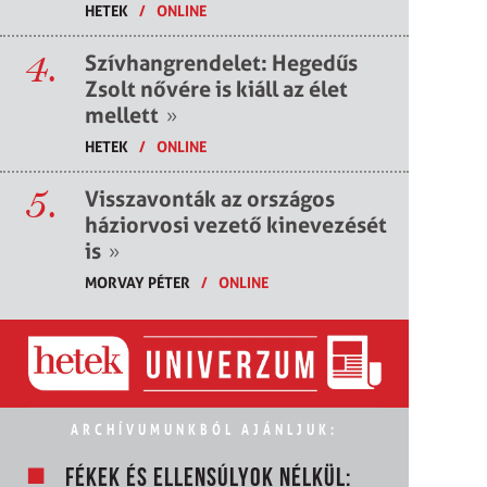
HETEK
/
ONLINE
4.
Szívhangrendelet: Hegedűs
Zsolt nővére is kiáll az élet
mellett
»
HETEK
/
ONLINE
5.
Visszavonták az országos
háziorvosi vezető kinevezését
is
»
MORVAY PÉTER
/
ONLINE
ARCHÍVUMUNKBÓL AJÁNLJUK:
FÉKEK ÉS ELLENSÚLYOK NÉLKÜL: