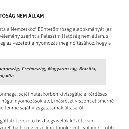
ATÓSÁG NEM ÁLLAM
áírta a Nemzetközi Büntetőbíróság alapokmányát (az
 vélemény szerint a Palesztin Hatóság nem állam, s
őleg az vezetett a nyomozás megindításához, hogy a
etország, Csehország, Magyarország, Brazília,
ogadta.
önmaga, saját hatáskörben kivizsgálja a kérdéses
a hágai nyomozások alól, másrészt viszont elismerné
ne tennie saját vizsgálatainak állásáról.
áltatott vezető tisztségviselők között van
zraeli hadsereg vezérkari főnöke volt, valamint több