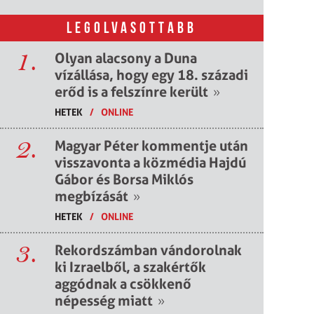
LEGOLVASOTTABB
1.
Olyan alacsony a Duna
vízállása, hogy egy 18. századi
erőd is a felszínre került
»
HETEK
/
ONLINE
2.
Magyar Péter kommentje után
visszavonta a közmédia Hajdú
Gábor és Borsa Miklós
megbízását
»
HETEK
/
ONLINE
3.
Rekordszámban vándorolnak
ki Izraelből, a szakértők
aggódnak a csökkenő
népesség miatt
»