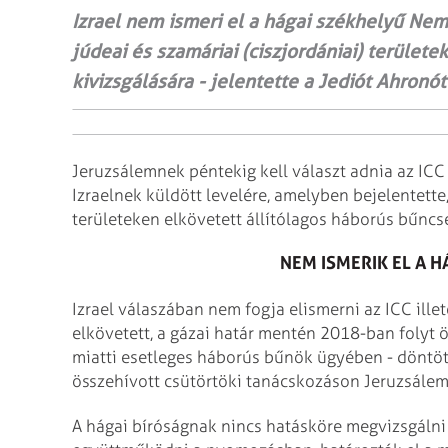
Izrael nem ismeri el a hágai székhelyű Nem
júdeai és szamáriai (ciszjordániai) terület
kivizsgálására - jelentette a Jediót Ahronót
Jeruzsálemnek péntekig kell választ adnia az IC
Izraelnek küldött levelére, amelyben bejelentette,
területeken elkövetett állítólagos háborús bűn
NEM ISMERIK EL A 
Izrael válaszában nem fogja elismerni az ICC ill
elkövetett, a gázai határ mentén 2018-ban folyt 
miatti esetleges háborús bűnök ügyében - döntö
összehívott csütörtöki tanácskozáson Jeruzsále
A hágai bíróságnak nincs hatásköre megvizsgálni 