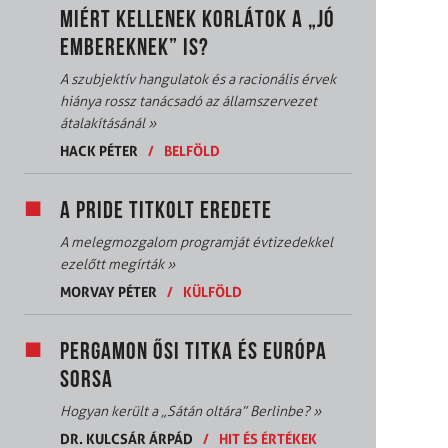
MIÉRT KELLENEK KORLÁTOK A „JÓ
EMBEREKNEK” IS?
A szubjektív hangulatok és a racionális érvek
hiánya rossz tanácsadó az államszervezet
átalakításánál
»
HACK PÉTER
/
BELFÖLD
A PRIDE TITKOLT EREDETE
A melegmozgalom programját évtizedekkel
ezelőtt megírták
»
MORVAY PÉTER
/
KÜLFÖLD
PERGAMON ŐSI TITKA ÉS EURÓPA
SORSA
Hogyan került a „Sátán oltára” Berlinbe?
»
DR. KULCSÁR ÁRPÁD
/
HIT ÉS ÉRTÉKEK