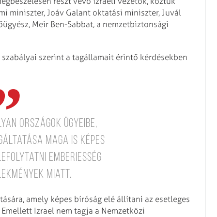
gbeszélésen részt vevő izraeli vezetők, köztük
miniszter, Joáv Galant oktatási miniszter, Juvál
 főügyész, Meir Ben-Sabbat, a nemzetbiztonsági
t szabályai szerint a tagállamait érintő kérdésekben
lyan országok ügyeibe,
gáltatása maga is képes
lefolytatni emberiesség
lekmények miatt.
tására, amely képes bíróság elé állítani az esetleges
Emellett Izrael nem tagja a Nemzetközi