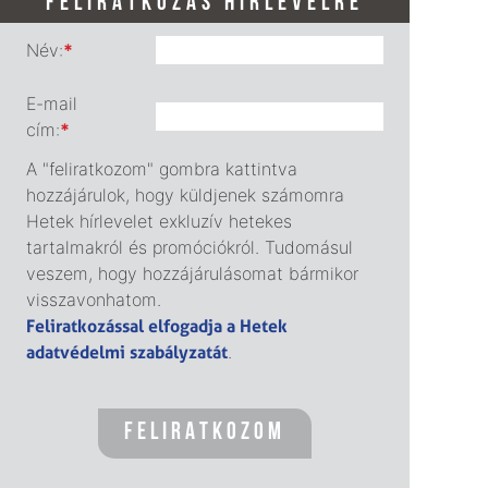
FELIRATKOZÁS HÍRLEVÉLRE
Név:
*
E-mail
cím:
*
A "feliratkozom" gombra kattintva
hozzájárulok, hogy küldjenek számomra
Hetek hírlevelet exkluzív hetekes
tartalmakról és promóciókról. Tudomásul
veszem, hogy hozzájárulásomat bármikor
visszavonhatom.
Feliratkozással elfogadja a Hetek
adatvédelmi szabályzatát
.