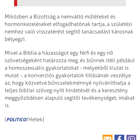
Miközben a Bizottság a nemváltó műtéteket és
hormonkezeléseket elfogadhatónak tartja, a születési
nemhez való visszatérést segítő tanácsadást károsnak
bélyegzi.
Mivel a Biblia a házasságot egy férfi és egy nő
szövetségeként határozza meg, és bűnnek itéli például
a homoszexuális gyakorlatokat - melyekből kiutat is
mutat -, a konverziós gyakorlatok tiltásának veszélye
az, hogy közvetve bűncselekménnyé nyilváníthatja a
teljes bibliai szöveg nyílt hirdetését és a keresztény
meggyőződésen alapuló segítői tevékenységet, imákat
is.
(
/Hetek)
POLITICO