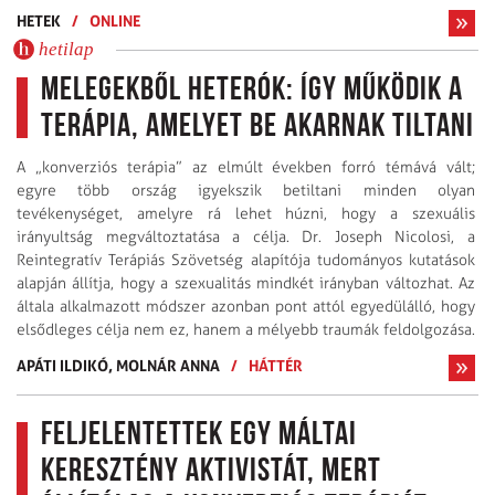
HETEK
/
ONLINE
hetilap
Melegekből heterók: így működik a
terápia, amelyet be akarnak tiltani
A „konverziós terápia” az elmúlt években forró témává vált;
egyre több ország igyekszik betiltani minden olyan
tevékenységet, amelyre rá lehet húzni, hogy a szexuális
irányultság megváltoztatása a célja. Dr. Joseph Nicolosi, a
Reintegratív Terápiás Szövetség alapítója tudományos kutatások
alapján állítja, hogy a szexualitás mindkét irányban változhat. Az
általa alkalmazott módszer azonban pont attól egyedülálló, hogy
elsődleges célja nem ez, hanem a mélyebb traumák feldolgozása.
APÁTI ILDIKÓ,
MOLNÁR ANNA
/
HÁTTÉR
Feljelentettek egy máltai
keresztény aktivistát, mert