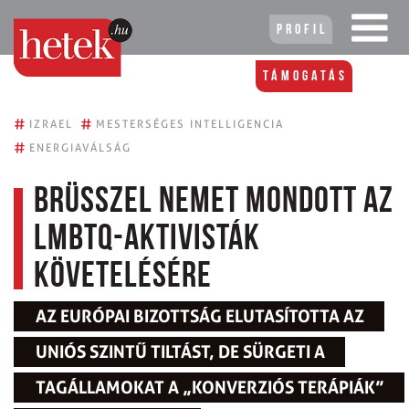
Profil
Támogatás
#
#
IZRAEL
MESTERSÉGES INTELLIGENCIA
#
ENERGIAVÁLSÁG
Brüsszel nemet mondott az
LMBTQ-aktivisták
követelésére
AZ EURÓPAI BIZOTTSÁG ELUTASÍTOTTA AZ
UNIÓS SZINTŰ TILTÁST, DE SÜRGETI A
TAGÁLLAMOKAT A „KONVERZIÓS TERÁPIÁK”