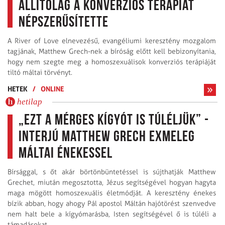
állítólag a konverziós terápiát
népszerűsítette
A River of Love elnevezésű, evangéliumi keresztény mozgalom
tagjának, Matthew Grech-nek a bíróság előtt kell bebizonyítania,
hogy nem szegte meg a homoszexuálisok konverziós terápiáját
tiltó máltai törvényt.
HETEK
/
ONLINE
hetilap
„Ezt a mérges kígyót is túléljük” -
interjú Matthew Grech exmeleg
máltai énekessel
Bírsággal, s őt akár börtönbüntetéssel is sújthatják Matthew
Grechet, miután megosztotta, Jézus segítségével hogyan hagyta
maga mögött homoszexuális életmódját. A keresztény énekes
bízik abban, hogy ahogy Pál apostol Máltán hajótörést szenvedve
nem halt bele a kígyómarásba, Isten segítségével ő is túléli a
támadásokat.