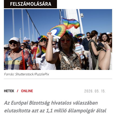
FELSZÁMOLÁSÁRA
Forrás: Shutterstock/PuzzlePix
HETEK
/
ONLINE
2026. 05. 15.
Az Európai Bizottság hivatalos válaszában
elutasította azt az 1,1 millió állampolgár által