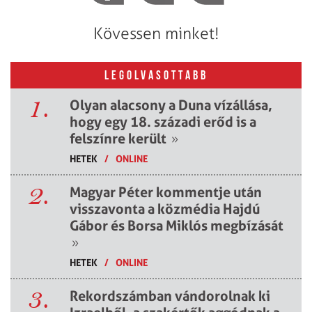
Kövessen minket!
LEGOLVASOTTABB
1.
Olyan alacsony a Duna vízállása,
hogy egy 18. századi erőd is a
felszínre került
»
HETEK
/
ONLINE
2.
Magyar Péter kommentje után
visszavonta a közmédia Hajdú
Gábor és Borsa Miklós megbízását
»
HETEK
/
ONLINE
3.
Rekordszámban vándorolnak ki