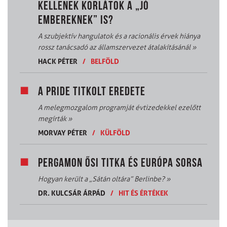
KELLENEK KORLÁTOK A „JÓ
EMBEREKNEK” IS?
A szubjektív hangulatok és a racionális érvek hiánya
rossz tanácsadó az államszervezet átalakításánál
»
HACK PÉTER
/
BELFÖLD
A PRIDE TITKOLT EREDETE
A melegmozgalom programját évtizedekkel ezelőtt
megírták
»
MORVAY PÉTER
/
KÜLFÖLD
PERGAMON ŐSI TITKA ÉS EURÓPA SORSA
Hogyan került a „Sátán oltára” Berlinbe?
»
DR. KULCSÁR ÁRPÁD
/
HIT ÉS ÉRTÉKEK