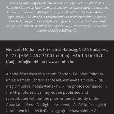
video anyagok vagy egyéb tartalmak szerzői jogvédelem alatt állnak. A
Hetek.hu Kft. minden jogot fenntart a tartalommal kapcsolatosan, beleértve a
tartalom szöveg- és adatbányászat céljára való felhasználását is – A szerzői
jogról szóló 1999. évi LXXVI. törvény rendelkezései értelmében a törvény
35/A. § (1) paragrafusa és a digitális szolgáltatások piacairól szóló európai
irányelv (Az Európai Parlament és a Tanács (EU) 2019/790 Irányelve) 4. cikke
alapján. © 2026 HETEK.HU Kft.
Nemzeti Média - és Hírközlési Hatóság, 1525 Budapest,
Pf. 75. | +36 1 457 7100 (telefon) | +36 1 356 5520
(fax) |
info@nmhh.hu
| www.nmhh.hu
Alapító-főszerkesztő: Németh Sándor - Founder Editor in
Chief: Németh Sándor. Kérdéseit, észrevételeit kérjük írja
meg címünkre:
hetek@hetek.hu
. - The photos contained in
the AP photo service may not be published and
redistributed without the prior written authority of the
Associated Press. All Rights Reserved. - Az AP fotószolgálat
fotóit nem lehet leközölni vagy újrafelhasználni az AP