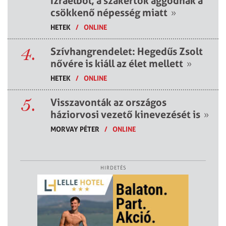
Izraelből, a szakértők aggódnak a
csökkenő népesség miatt
»
HETEK
/
ONLINE
4.
Szívhangrendelet: Hegedűs Zsolt
nővére is kiáll az élet mellett
»
HETEK
/
ONLINE
5.
Visszavonták az országos
háziorvosi vezető kinevezését is
»
MORVAY PÉTER
/
ONLINE
HIRDETÉS