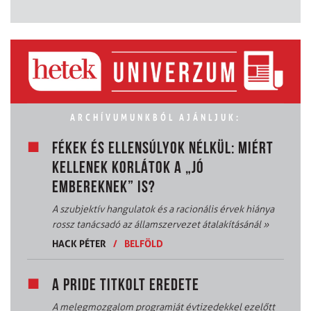
ARCHÍVUMUNKBÓL AJÁNLJUK:
FÉKEK ÉS ELLENSÚLYOK NÉLKÜL: MIÉRT
KELLENEK KORLÁTOK A „JÓ
EMBEREKNEK” IS?
A szubjektív hangulatok és a racionális érvek hiánya
rossz tanácsadó az államszervezet átalakításánál
»
HACK PÉTER
/
BELFÖLD
A PRIDE TITKOLT EREDETE
A melegmozgalom programját évtizedekkel ezelőtt