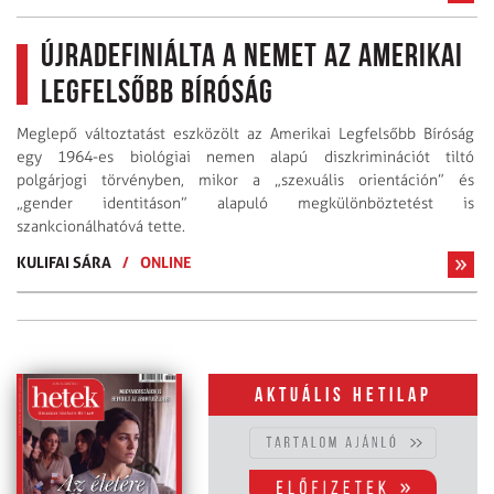
Újradefiniálta a nemet az Amerikai
Legfelsőbb Bíróság
Meglepő változtatást eszközölt az Amerikai Legfelsőbb Bíróság
egy 1964-es biológiai nemen alapú diszkriminációt tiltó
polgárjogi törvényben, mikor a „szexuális orientáción” és
„gender identitáson” alapuló megkülönböztetést is
szankcionálhatóvá tette.
KULIFAI SÁRA
/
ONLINE
Aktuális hetilap