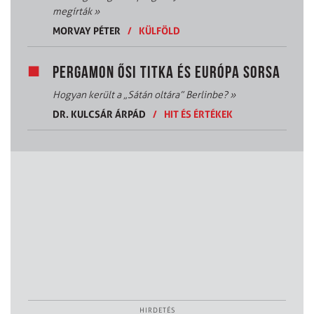
megírták
»
MORVAY PÉTER
/
KÜLFÖLD
PERGAMON ŐSI TITKA ÉS EURÓPA SORSA
Hogyan került a „Sátán oltára” Berlinbe?
»
DR. KULCSÁR ÁRPÁD
/
HIT ÉS ÉRTÉKEK
HIRDETÉS