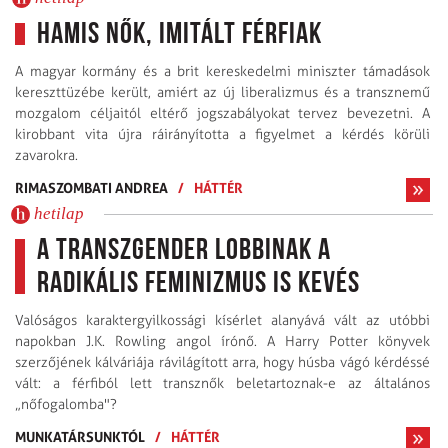
Hamis nők, imitált férfiak
A magyar kormány és a brit kereskedelmi miniszter támadások
kereszttüzébe került, amiért az új liberalizmus és a transznemű
mozgalom céljaitól eltérő jogszabályokat tervez bevezetni. A
kirobbant vita újra ráirányította a figyelmet a kérdés körüli
zavarokra.
RIMASZOMBATI ANDREA
/
HÁTTÉR
hetilap
A transzgender lobbinak a
radikális feminizmus is kevés
Valóságos karaktergyilkossági kísérlet alanyává vált az utóbbi
napokban J.K. Rowling angol írónő. A Harry Potter könyvek
szerzőjének kálváriája rávilágított arra, hogy húsba vágó kérdéssé
vált: a férfiból lett transznők beletartoznak-e az általános
„nőfogalomba"?
MUNKATÁRSUNKTÓL
/
HÁTTÉR