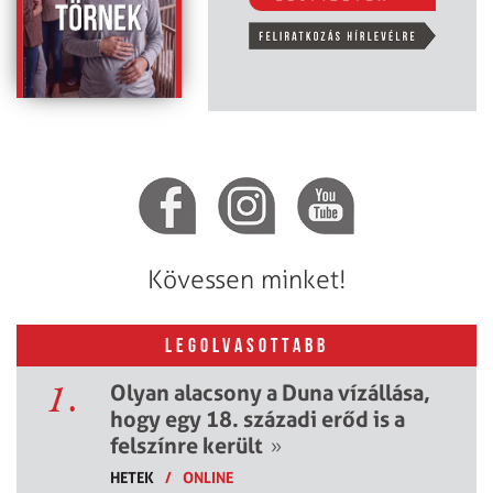
Kövessen minket!
LEGOLVASOTTABB
1.
Olyan alacsony a Duna vízállása,
hogy egy 18. századi erőd is a
felszínre került
»
HETEK
/
ONLINE