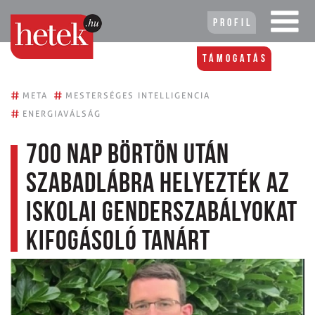
Profil
Támogatás
#
#
META
MESTERSÉGES INTELLIGENCIA
#
ENERGIAVÁLSÁG
700 nap börtön után
szabadlábra helyezték az
iskolai genderszabályokat
kifogásoló tanárt