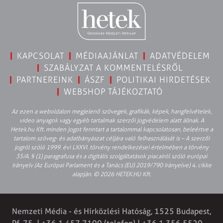
KAPCSOLAT
MÉDIAAJÁNLAT
ADATVÉDELEM
SZABÁLYZAT A KOMMENTELÉSRŐL
PARTNEREINK
ÁSZF
POLITIKAI HIRDETÉSEK
WEBSHOP TÁJÉKOZTATÓ
Az ezen a weboldalon megjelenő szövegek, grafikák, képek, hangfelvételek,
video anyagok vagy egyéb tartalmak szerzői jogvédelem alatt állnak. A
Hetek.hu Kft. minden jogot fenntart a tartalommal kapcsolatosan, beleértve a
tartalom szöveg- és adatbányászat céljára való felhasználását is – A szerzői
jogról szóló 1999. évi LXXVI. törvény rendelkezései értelmében a törvény
35/A. § (1) paragrafusa és a digitális szolgáltatások piacairól szóló európai
irányelv (Az Európai Parlament és a Tanács (EU) 2019/790 Irányelve) 4. cikke
alapján. © 2026 HETEK.HU Kft.
Nemzeti Média - és Hírközlési Hatóság, 1525 Budapest,