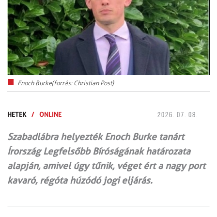
Enoch Burke(forrás: Christian Post)
HETEK
/
ONLINE
2026. 07. 08.
Szabadlábra helyezték Enoch Burke tanárt
Írország Legfelsőbb Bíróságának határozata
alapján, amivel úgy tűnik, véget ért a nagy port
kavaró, régóta húzódó jogi eljárás.