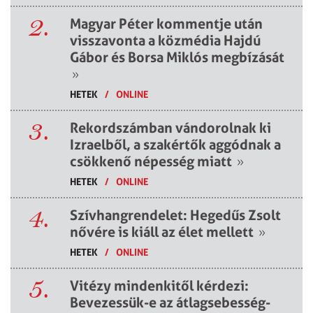
2.
Magyar Péter kommentje után
visszavonta a közmédia Hajdú
Gábor és Borsa Miklós megbízását
»
HETEK
/
ONLINE
3.
Rekordszámban vándorolnak ki
Izraelből, a szakértők aggódnak a
csökkenő népesség miatt
»
HETEK
/
ONLINE
4.
Szívhangrendelet: Hegedűs Zsolt
nővére is kiáll az élet mellett
»
HETEK
/
ONLINE
5.
Vitézy mindenkitől kérdezi:
Bevezessük-e az átlagsebesség-