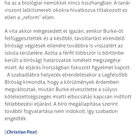
ha az a biológiai nemükkel nincs összhangban. A tanár
viszont lelkiismereti okokra hivatkozva tiltakozott ez
ellen a „reform” ellen.
A vita akkor mérgesedett el igazán, amikor Burke-öt
felfüggesztették és a későbbi, távoltartást elrendelő
bírósági végzések ellenére továbbra is visszatért az
iskola területére. Azóta a férfit többször is börtönbe
került a bírósági határozatok ismételt megszegése
miatt. Az eljárás Írországban fokozott figyelmet kapott.
A szabadlábra helyezés elrendelésekor a Legfelsőbb
Bíróság kimondta, hogy a körülmények érdemben
megváltoztak, miután Burke elveszítette a súlyos
kötelezettségszegés miatti elbocsátás kapcsán indított
fellebbezési eljárást. A bíró megállapítása szerint
további fogvatartása nem indokolt, így szabadon
engedték.
(
)
Christian Post