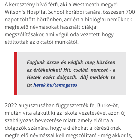
A keresztény hívő férfi, aki a Westmeath megyei
Wilson's Hospital School korábbi tanára, összesen 700
napot töltött börtönben, amiért a biológiai nemüknek
megfelelő névmásokat használt diákjai
megszólításakor, ami végül oda vezetett, hogy
eltiltották az oktatói munkától.
Fogjunk össze és védjük meg közösen
az értékeinket! Hit, család, nemzet - a
Hetek ezért dolgozik. Állj mellénk te
is:
hetek.hu/tamogatas
2022 augusztusában függesztették fel Burke-öt,
miután vita alakult ki az iskola vezetésével azon új
szabályozás bevezetése miatt, amely előírta a
dolgozók számára, hogy a diákokat a kérésüknek
megfelelő névmással kell megszólítani - még akkor is,