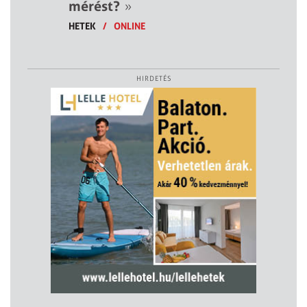
mérést?
»
HETEK
/
ONLINE
HIRDETÉS