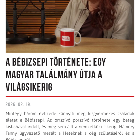
A BÉBIZSEPI TÖRTÉNETE: EGY
MAGYAR TALÁLMÁNY ÚTJA A
VILÁGSIKERIG
2026. 02. 19.
Mintegy három évtizede könnyíti meg kisgyermekes családok
életét a Bébizsepi. Az orrszívó porszívó története egy beteg
kisbabával indult, és meg sem állt a nemzetközi sikerig. Hámory
Fanny ügyvezető mesélt a Heteknek a cég születéséről és a
Bébizsepiről.