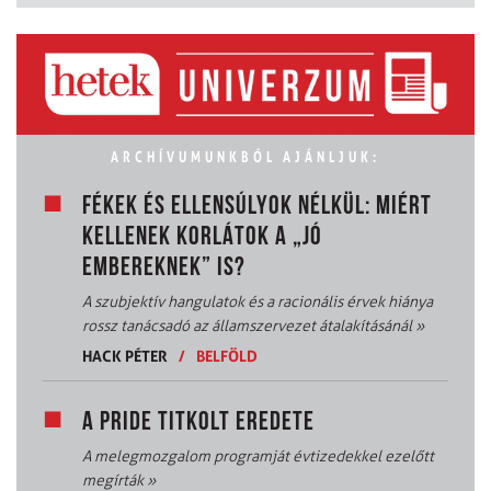
ARCHÍVUMUNKBÓL AJÁNLJUK:
FÉKEK ÉS ELLENSÚLYOK NÉLKÜL: MIÉRT
KELLENEK KORLÁTOK A „JÓ
EMBEREKNEK” IS?
A szubjektív hangulatok és a racionális érvek hiánya
rossz tanácsadó az államszervezet átalakításánál
»
HACK PÉTER
/
BELFÖLD
A PRIDE TITKOLT EREDETE
A melegmozgalom programját évtizedekkel ezelőtt
megírták
»