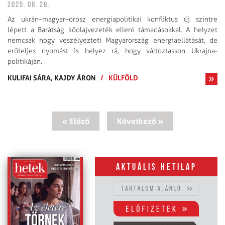
2025. 08. 28.
Az ukrán–magyar–orosz energiapolitikai konfliktus új szintre
lépett a Barátság kőolajvezeték elleni támadásokkal. A helyzet
nemcsak hogy veszélyezteti Magyarország energiaellátását, de
erőteljes nyomást is helyez rá, hogy változtasson Ukrajna-
politikáján.
KULIFAI SÁRA,
KAJDY ÁRON
/
KÜLFÖLD
« Előző
Következő »
Aktuális hetilap