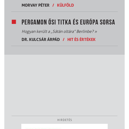
MORVAY PÉTER
/
KÜLFÖLD
PERGAMON ŐSI TITKA ÉS EURÓPA SORSA
Hogyan került a „Sátán oltára” Berlinbe?
»
DR. KULCSÁR ÁRPÁD
/
HIT ÉS ÉRTÉKEK
HIRDETÉS