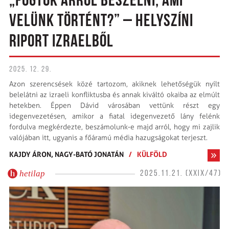
„FOGTOK ARRÓL BESZÉLNI, AMI
VELÜNK TÖRTÉNT?” – HELYSZÍNI
RIPORT IZRAELBŐL
2025. 12. 29.
Azon szerencsések közé tartozom, akiknek lehetőségük nyílt
belelátni az izraeli konfliktusba és annak kiváltó okaiba az elmúlt
hetekben. Éppen Dávid városában vettünk részt egy
idegenvezetésen, amikor a fiatal idegenvezető lány felénk
fordulva megkérdezte, beszámolunk-e majd arról, hogy mi zajlik
valójában itt, ugyanis a főáramú média hazugságokat terjeszt.
KAJDY ÁRON,
NAGY-BATÓ JONATÁN
/
KÜLFÖLD
hetilap
2025.11.21. (XXIX/47)