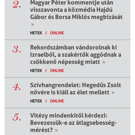
2.
Magyar Péter kommentje után
visszavonta a közmédia Hajdú
Gábor és Borsa Miklós megbízását
»
HETEK
/
ONLINE
3.
Rekordszámban vándorolnak ki
Izraelből, a szakértők aggódnak a
csökkenő népesség miatt
»
HETEK
/
ONLINE
4.
Szívhangrendelet: Hegedűs Zsolt
nővére is kiáll az élet mellett
»
HETEK
/
ONLINE
5.
Vitézy mindenkitől kérdezi:
Bevezessük-e az átlagsebesség-
mérést?
»