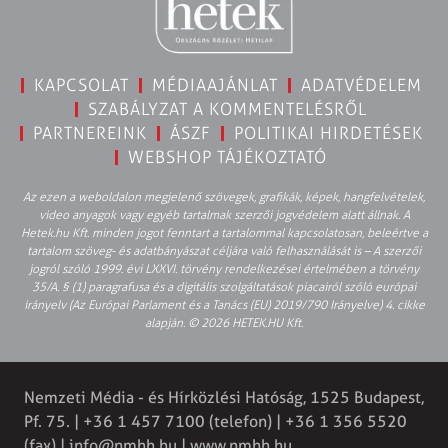
KAPCSOLAT
MÉDIAAJÁNLAT
ADATVÉDELEM
SZABÁLYZAT A KOMMENTELÉSRŐL
PARTNEREINK
ÁSZF
POLITIKAI HIRDETÉSEK
WEBSHOP TÁJÉKOZTATÓ
Az ezen a weboldalon megjelenő szövegek, grafikák, képek, hangfelvételek,
video anyagok vagy egyéb tartalmak szerzői jogvédelem alatt állnak. A
Hetek.hu Kft. minden jogot fenntart a tartalommal kapcsolatosan, beleértve a
tartalom szöveg- és adatbányászat céljára való felhasználását is – A szerzői
jogról szóló 1999. évi LXXVI. törvény rendelkezései értelmében a törvény
35/A. § (1) paragrafusa és a digitális szolgáltatások piacairól szóló európai
irányelv (Az Európai Parlament és a Tanács (EU) 2019/790 Irányelve) 4. cikke
alapján. © 2026 HETEK.HU Kft.
Nemzeti Média - és Hírközlési Hatóság, 1525 Budapest,
Pf. 75. | +36 1 457 7100 (telefon) | +36 1 356 5520
(fax) |
info@nmhh.hu
| www.nmhh.hu