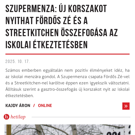
SZUPERMENZA: ÚJ KORSZAKOT
NYITHAT FÖRDŐS ZÉ ÉS A
STREETKITCHEN ÖSSZEFOGÁSA AZ
ISKOLAI ÉTKEZTETÉSBEN
2025. 10. 17.
Számos emberben egyáltalán nem pozitív élményeket idéz, ha
az iskolai menzára gondol. A Szupermenza csapata Fördős Zé-vel
és a Streetkitchen-nel karöltve éppen ezen igyekszik változtatni.
Állításuk szerint a gasztro-összefogás új korszakot nyit az iskolai
étkeztetésben.
KAJDY ÁRON
/
ONLINE
hetilap