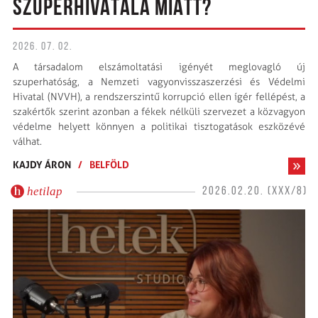
SZUPERHIVATALA MIATT?
2026. 07. 02.
A társadalom elszámoltatási igényét meglovagló új
szuperhatóság, a Nemzeti vagyonvisszaszerzési és Védelmi
Hivatal (NVVH), a rendszerszintű korrupció ellen ígér fellépést, a
szakértők szerint azonban a fékek nélküli szervezet a közvagyon
védelme helyett könnyen a politikai tisztogatások eszközévé
válhat.
KAJDY ÁRON
/
BELFÖLD
hetilap
2026.02.20. (XXX/8)