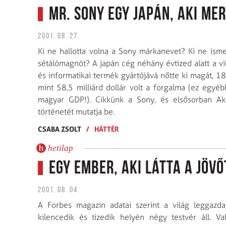
Mr. Sony egy japán, aki mer
2001. 08. 27.
Ki ne hallotta volna a Sony márkanevet? Ki ne isme
sétálómagnót? A japán cég néhány évtized alatt a v
és informatikai termék gyártójává nőtte ki magát, 
mint 58,5 milliárd dollár volt a forgalma (ez egyébk
magyar GDP!). Cikkünk a Sony, és elsősorban Aki
történetét mutatja be.
CSABA ZSOLT
/
HÁTTÉR
hetilap
Egy ember, aki látta a jövő
2001. 08. 04.
A Forbes magazin adatai szerint a világ leggazd
kilencedik és tizedik helyén négy testvér áll.