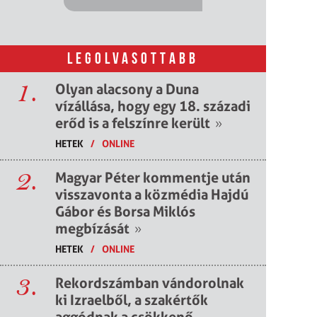
LEGOLVASOTTABB
1.
Olyan alacsony a Duna
vízállása, hogy egy 18. századi
erőd is a felszínre került
»
HETEK
/
ONLINE
2.
Magyar Péter kommentje után
visszavonta a közmédia Hajdú
Gábor és Borsa Miklós
megbízását
»
HETEK
/
ONLINE
3.
Rekordszámban vándorolnak
ki Izraelből, a szakértők
aggódnak a csökkenő