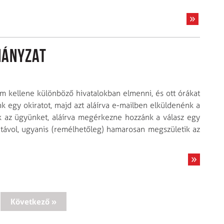
mányzat
em kellene különböző hivatalokban elmenni, és ott órákat
nk egy okiratot, majd azt aláírva e-mailben elküldenénk a
ék az ügyünket, aláírva megérkezne hozzánk a válasz egy
n távol, ugyanis (remélhetőleg) hamarosan megszületik az
Következő »