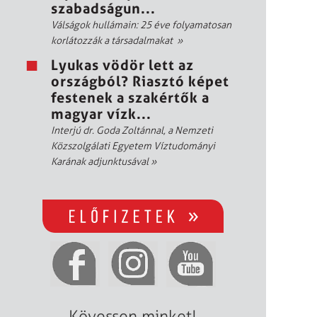
szabadságun...
Válságok hullámain: 25 éve folyamatosan
korlátozzák a társadalmakat
»
Lyukas vödör lett az
országból? Riasztó képet
festenek a szakértők a
magyar vízk...
Interjú dr. Goda Zoltánnal, a Nemzeti
Közszolgálati Egyetem Víztudományi
Karának adjunktusával
»
Kövessen minket!