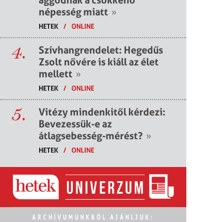
népesség miatt
»
HETEK
/
ONLINE
4.
Szívhangrendelet: Hegedűs
Zsolt nővére is kiáll az élet
mellett
»
HETEK
/
ONLINE
5.
Vitézy mindenkitől kérdezi:
Bevezessük-e az
átlagsebesség-mérést?
»
HETEK
/
ONLINE
ARCHÍVUMUNKBÓL AJÁNLJUK: