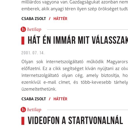
milliárdos vagyona van. Gazdagságukat azonban nem 
emberek, akik anyagi téren ilyen szép örökséget tud
CSABA ZSOLT
/
HÁTTÉR
hetilap
Hát én immár mit válassza
2001. 07. 14.
Olyan sok internetszolgáltató működik Magyaror
előfizetni. Ez a cikk segítséget kíván nyújtani az o
internetszolgáltató olyan cég, amely biztosítja, 
ezenkívül e-mail címet, és több-kevesebb tárhely
üzemeltethetünk.
CSABA ZSOLT
/
HÁTTÉR
hetilap
Videofon a startvonalnál