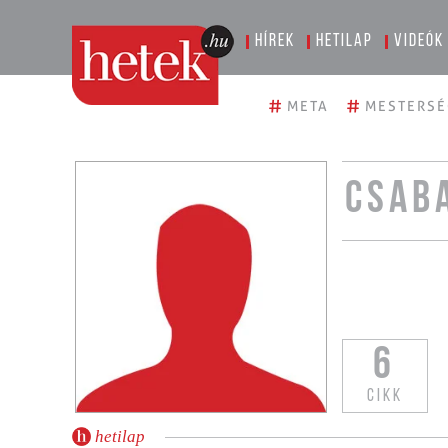
Hírek
Hetilap
Videók
#
#
META
MESTERSÉ
CSAB
6
CIKK
hetilap