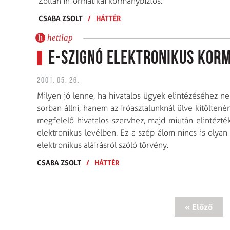
Zoltán informatikai kormánybiztos.
CSABA ZSOLT
/
HÁTTÉR
hetilap
E-szignó elektronikus kor
2001. 05. 26.
Milyen jó lenne, ha hivatalos ügyek elintézéséhez n
sorban állni, hanem az íróasztalunknál ülve kitöltené
megfelelő hivatalos szervhez, majd miután elintézt
elektronikus levélben. Ez a szép álom nincs is olya
elektronikus aláírásról szóló törvény.
CSABA ZSOLT
/
HÁTTÉR
« Előző