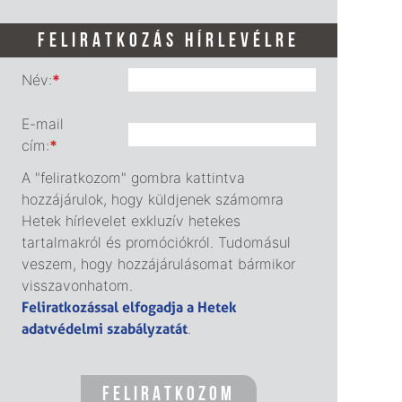
FELIRATKOZÁS HÍRLEVÉLRE
Név:
*
E-mail
cím:
*
A "feliratkozom" gombra kattintva
hozzájárulok, hogy küldjenek számomra
Hetek hírlevelet exkluzív hetekes
tartalmakról és promóciókról. Tudomásul
veszem, hogy hozzájárulásomat bármikor
visszavonhatom.
Feliratkozással elfogadja a Hetek
adatvédelmi szabályzatát
.