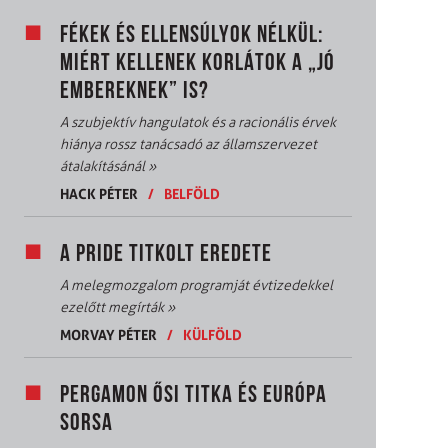
FÉKEK ÉS ELLENSÚLYOK NÉLKÜL:
MIÉRT KELLENEK KORLÁTOK A „JÓ
EMBEREKNEK” IS?
A szubjektív hangulatok és a racionális érvek
hiánya rossz tanácsadó az államszervezet
átalakításánál
»
HACK PÉTER
/
BELFÖLD
A PRIDE TITKOLT EREDETE
A melegmozgalom programját évtizedekkel
ezelőtt megírták
»
MORVAY PÉTER
/
KÜLFÖLD
PERGAMON ŐSI TITKA ÉS EURÓPA
SORSA