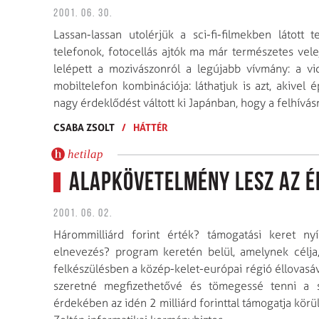
2001. 06. 30.
Lassan-lassan utolérjük a sci-fi-filmekben látott 
telefonok, fotocellás ajtók ma már természetes vele
lelépett a mozivászonról a legújabb vívmány: a v
mobiltelefon kombinációja: láthatjuk is azt, akivel
nagy érdeklődést váltott ki Japánban, hogy a felhívás
CSABA ZSOLT
/
HÁTTÉR
hetilap
Alapkövetelmény lesz az é
2001. 06. 02.
Hárommilliárd forint érték? támogatási keret n
elnevezés? program keretén belül, amelynek célja
felkészülésben a közép-kelet-európai régió éllovasává
szeretné megfizethetővé és tömegessé tenni a s
érdekében az idén 2 milliárd forinttal támogatja kör