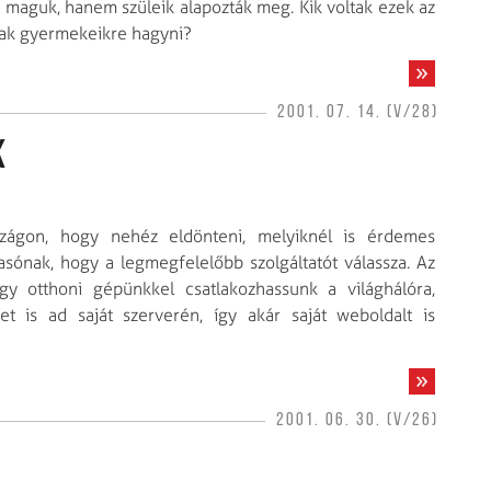
maguk, hanem szüleik alapozták meg. Kik voltak ezek az
tak gyermekeikre hagyni?
2001. 07. 14. (V/28)
k
szágon, hogy nehéz eldönteni, melyiknél is érdemes
lvasónak, hogy a legmegfelelőbb szolgáltatót válassza. Az
hogy otthoni gépünkkel csatlakozhassunk a világhálóra,
et is ad saját szerverén, így akár saját weboldalt is
2001. 06. 30. (V/26)