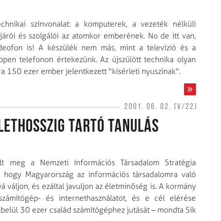
technikai színvonalat: a komputerek, a vezeték nélküli
járói és szolgálói az atomkor emberének. No de itt van,
ideofon is! A készülék nem más, mint a televízió és a
 éppen telefonon értekezünk. Az újszülött technika olyan
ra 150 ezer ember jelentkezett "kísérleti nyuszinak".
2001. 06. 02. (V/22)
lethosszig tartó tanulás
yílt meg a Nemzeti Információs Társadalom Stratégia
, hogy Magyarország az információs társadalomra való
 váljon, és ezáltal javuljon az életminőség is. A kormány
zámítógép- és internethasználatot, és e cél elérése
ülbelül 30 ezer család számítógéphez jutását – mondta Sík