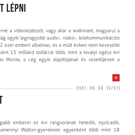
t lépni
rné a videolejátszót, vagy akár a walkmant, magyarul a
ilág egyik legnagyobb audio-, video-, telekommunikációs
182 ezer embert alkalmaz, és a múlt évben nem kevesebb
ént 15 milliárd dollárral több, mint a tavalyi egész évi
o Morita, a cég egyik alapítójának és vezetőjének a
2001. 08. 04. (V/31)
t
agabb emberei ez évi rangsorának hetedik, nyolcadik,
 Valamennyi Walton-gyereknek egyenként több mint 18