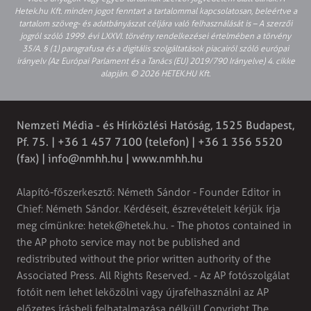
Hetek.hu Kft. minden jogot fenntart a tartalommal kapcsolatosan, beleértve a
tartalom szöveg- és adatbányászat céljára való felhasználását is – A szerzői
jogról szóló 1999. évi LXXVI. törvény rendelkezései értelmében a törvény
35/A. § (1) paragrafusa és a digitális szolgáltatások piacairól szóló európai
irányelv (Az Európai Parlament és a Tanács (EU) 2019/790 Irányelve) 4. cikke
alapján. © 2026 HETEK.HU Kft.
Nemzeti Média - és Hírközlési Hatóság, 1525 Budapest,
Pf. 75. | +36 1 457 7100 (telefon) | +36 1 356 5520
(fax) |
info@nmhh.hu
| www.nmhh.hu
Alapító-főszerkesztő: Németh Sándor - Founder Editor in
Chief: Németh Sándor. Kérdéseit, észrevételeit kérjük írja
meg címünkre:
hetek@hetek.hu
. - The photos contained in
the AP photo service may not be published and
redistributed without the prior written authority of the
Associated Press. All Rights Reserved. - Az AP fotószolgálat
fotóit nem lehet leközölni vagy újrafelhasználni az AP
előzetes írásbeli felhatalmazása nélkül! Copyright The