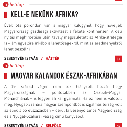
hetilap
Kell-e nekünk Afrika?
Évek óta porondon van a magyar külügynél, hogy növeljék
Magyarország gazdasági aktivitását a fekete kontinensen. A déli
nyitás meghirdetése után tavaly megszületett az Afrika-stratégia
is – ám egyelőre inkább a lehetőségekről, mint az eredményekről
lehet beszélni.
SEBESTYÉN ISTVÁN
/
HÁTTÉR
hetilap
Magyar kalandok Észak-Afrikában
A 19. század végén nem sok hiányzott hozzá, hogy
Magyarországnak – pontosabban az Osztrák–Magyar
Monarchiának – is legyen afrikai gyarmata. Ha ez nem is valósult
meg, Nyugat-Szahara magyar szempontból is izgalmas térség volt
az elmúlt bő évszázadban – derül ki Besenyő János Magyarország
és a Nyugat-Szaharai válság című könyvéből.
SEBESTYÉN ISTVÁN
/
BELFÖLD