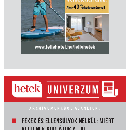
ARCHÍVUMUNKBÓL AJÁNLJUK:
FÉKEK ÉS ELLENSÚLYOK NÉLKÜL: MIÉRT
KELLENEK KORLÁTOK A „JÓ