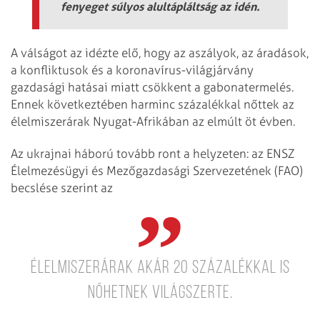
fenyeget súlyos alultápláltság az idén.
A válságot az idézte elő, hogy az aszályok, az áradások,
a konfliktusok és a koronavírus-világjárvány
gazdasági hatásai miatt csökkent a gabonatermelés.
Ennek következtében harminc százalékkal nőttek az
élelmiszerárak Nyugat-Afrikában az elmúlt öt évben.
Az ukrajnai háború tovább ront a helyzeten: az ENSZ
Élelmezésügyi és Mezőgazdasági Szervezetének (FAO)
becslése szerint az
élelmiszerárak akár 20 százalékkal is
nőhetnek világszerte.