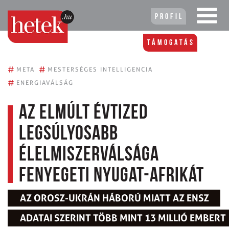
Profil
Támogatás
#
#
META
MESTERSÉGES INTELLIGENCIA
#
ENERGIAVÁLSÁG
Az elmúlt évtized
legsúlyosabb
élelmiszerválsága
fenyegeti Nyugat-Afrikát
AZ OROSZ-UKRÁN HÁBORÚ MIATT AZ ENSZ
ADATAI SZERINT TÖBB MINT 13 MILLIÓ EMBERT