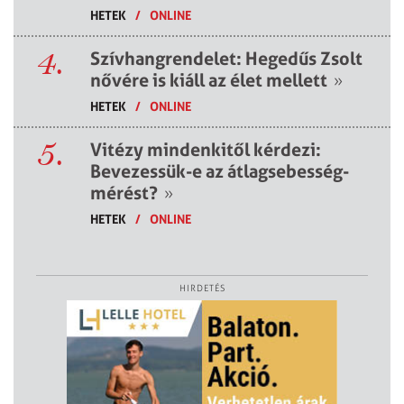
HETEK
/
ONLINE
4.
Szívhangrendelet: Hegedűs Zsolt
nővére is kiáll az élet mellett
»
HETEK
/
ONLINE
5.
Vitézy mindenkitől kérdezi:
Bevezessük-e az átlagsebesség-
mérést?
»
HETEK
/
ONLINE
HIRDETÉS