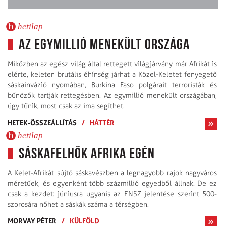
hetilap
Az egymillió menekült országa
Miközben az egész világ által rettegett világjárvány már Afrikát is
elérte, keleten brutális éhínség járhat a Közel-Keletet fenyegető
sáskainvázió nyomában, Burkina Faso polgárait terroristák és
bűnözők tartják rettegésben. Az egymillió menekült országában,
úgy tűnik, most csak az ima segíthet.
HETEK-ÖSSZEÁLLÍTÁS
/
HÁTTÉR
hetilap
Sáskafelhők Afrika egén
A Kelet-Afrikát sújtó sáskavészben a legnagyobb rajok nagyváros
méretűek, és egyenként több százmillió egyedből állnak. De ez
csak a kezdet: júniusra ugyanis az ENSZ jelentése szerint 500-
szorosára nőhet a sáskák száma a térségben.
MORVAY PÉTER
/
KÜLFÖLD