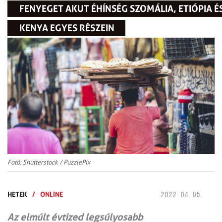
FENYEGET AKUT ÉHÍNSÉG SZOMÁLIA, ETIÓPIA É
KENYA EGYES RÉSZEIN
Fotó: Shutterstock / PuzzlePix
HETEK
/
ONLINE
2022. 04. 05.
Az elmúlt évtized legsúlyosabb