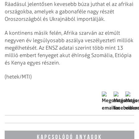
Ráadásul jelentősen kevesebb búza juthat el az afrikai
országokba, amelyek a gabonaféle nagy részét
Oroszországból és Ukrajnából importálják.
A kontinens másik felén, Afrika szarván az elmúlt
negyven év legsúlyosabb aszálya veszélyezteti milliók
megélhetését. Az ENSZ adatai szerint több mint 13
millió embert fenyeget akut éhínség Szomália, Etiópia
és Kenya egyes részein.
(hetek/MTI)
KAPCSOLÓDÓ ANYAGOK