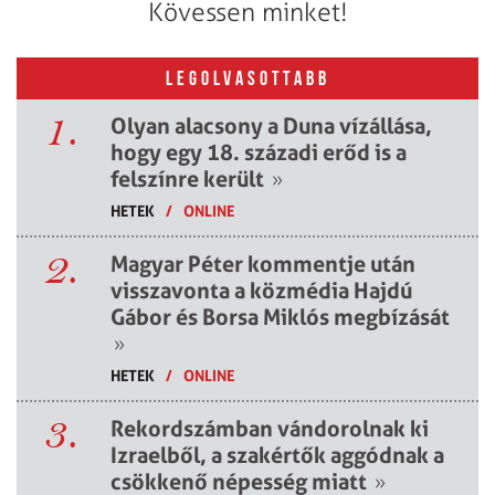
Kövessen minket!
LEGOLVASOTTABB
1.
Olyan alacsony a Duna vízállása,
hogy egy 18. századi erőd is a
felszínre került
»
HETEK
/
ONLINE
2.
Magyar Péter kommentje után
visszavonta a közmédia Hajdú
Gábor és Borsa Miklós megbízását
»
HETEK
/
ONLINE
3.
Rekordszámban vándorolnak ki
Izraelből, a szakértők aggódnak a
csökkenő népesség miatt
»