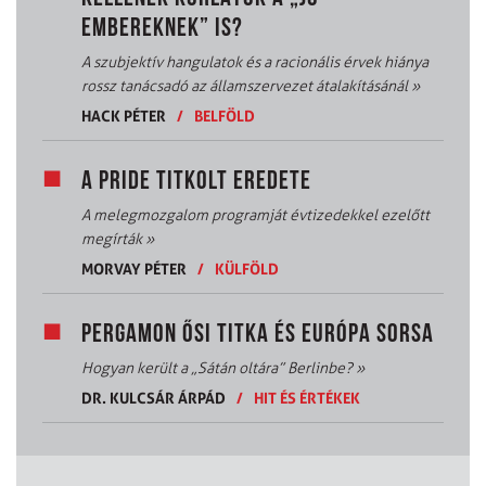
EMBEREKNEK” IS?
A szubjektív hangulatok és a racionális érvek hiánya
rossz tanácsadó az államszervezet átalakításánál
»
HACK PÉTER
/
BELFÖLD
A PRIDE TITKOLT EREDETE
A melegmozgalom programját évtizedekkel ezelőtt
megírták
»
MORVAY PÉTER
/
KÜLFÖLD
PERGAMON ŐSI TITKA ÉS EURÓPA SORSA
Hogyan került a „Sátán oltára” Berlinbe?
»
DR. KULCSÁR ÁRPÁD
/
HIT ÉS ÉRTÉKEK