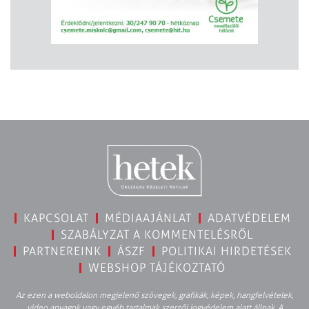
KAPCSOLAT
MÉDIAAJÁNLAT
ADATVÉDELEM
SZABÁLYZAT A KOMMENTELÉSRŐL
PARTNEREINK
ÁSZF
POLITIKAI HIRDETÉSEK
WEBSHOP TÁJÉKOZTATÓ
Az ezen a weboldalon megjelenő szövegek, grafikák, képek, hangfelvételek,
video anyagok vagy egyéb tartalmak szerzői jogvédelem alatt állnak. A