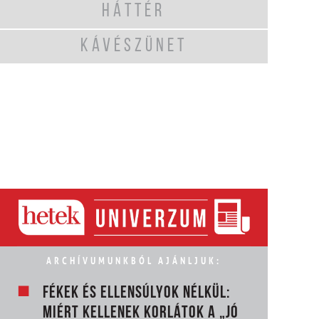
HÁTTÉR
KÁVÉSZÜNET
ARCHÍVUMUNKBÓL AJÁNLJUK:
FÉKEK ÉS ELLENSÚLYOK NÉLKÜL:
MIÉRT KELLENEK KORLÁTOK A „JÓ