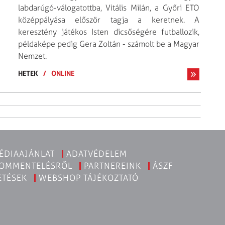
labdarúgó-válogatottba, Vitális Milán, a Győri ETO
középpályása először tagja a keretnek. A
keresztény játékos Isten dicsőségére futballozik,
példaképe pedig Gera Zoltán - számolt be a Magyar
Nemzet.
HETEK
/
ONLINE
ÉDIAAJÁNLAT
ADATVÉDELEM
KOMMENTELÉSRŐL
PARTNEREINK
ÁSZF
ETÉSEK
WEBSHOP TÁJÉKOZTATÓ