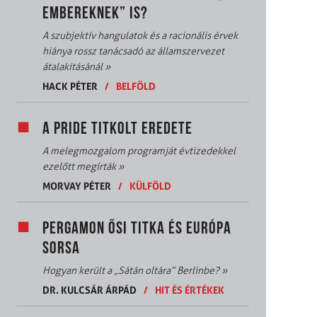
EMBEREKNEK” IS?
A szubjektív hangulatok és a racionális érvek
hiánya rossz tanácsadó az államszervezet
átalakításánál
»
HACK PÉTER
/
BELFÖLD
A PRIDE TITKOLT EREDETE
A melegmozgalom programját évtizedekkel
ezelőtt megírták
»
MORVAY PÉTER
/
KÜLFÖLD
PERGAMON ŐSI TITKA ÉS EURÓPA
SORSA
Hogyan került a „Sátán oltára” Berlinbe?
»
DR. KULCSÁR ÁRPÁD
/
HIT ÉS ÉRTÉKEK