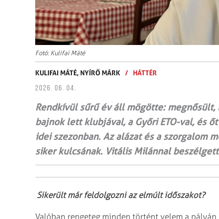
Fotó: Kulifai Máté
KULIFAI MÁTÉ,
NYÍRŐ MÁRK
/
HÁTTÉR
2026. 06. 04.
Rendkívül sűrű év áll mögötte: megnősült,
bajnok lett klubjával, a Győri ETO-val, és ő
idei szezonban. Az alázat és a szorgalom mel
siker kulcsának. Vitális Milánnal beszélget
Sikerült már feldolgozni az elmúlt időszakot?
Valóban rengeteg minden történt velem a pályán é