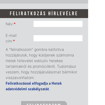
FELIRATKOZÁS HÍRLEVÉLRE
Név:
*
E-mail
cím:
*
A "feliratkozom" gombra kattintva
hozzájárulok, hogy küldjenek számomra
Hetek hírlevelet exkluzív hetekes
tartalmakról és promóciókról. Tudomásul
veszem, hogy hozzájárulásomat bármikor
visszavonhatom.
Feliratkozással elfogadja a Hetek
adatvédelmi szabályzatát
.