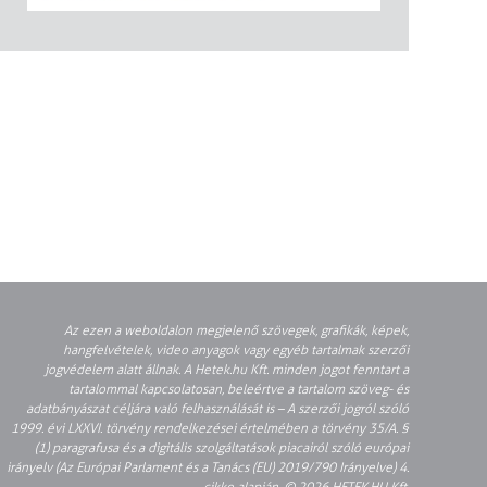
Az ezen a weboldalon megjelenő szövegek, grafikák, képek,
hangfelvételek, video anyagok vagy egyéb tartalmak szerzői
jogvédelem alatt állnak. A Hetek.hu Kft. minden jogot fenntart a
tartalommal kapcsolatosan, beleértve a tartalom szöveg- és
adatbányászat céljára való felhasználását is – A szerzői jogról szóló
1999. évi LXXVI. törvény rendelkezései értelmében a törvény 35/A. §
(1) paragrafusa és a digitális szolgáltatások piacairól szóló európai
irányelv (Az Európai Parlament és a Tanács (EU) 2019/790 Irányelve) 4.
cikke alapján. © 2026 HETEK.HU Kft.