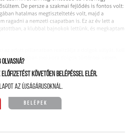
ültem. De persze a szakmai fejlődés is fontos volt:
gában hatalmas megtiszteltetés volt, majd a
m ragadni a nemzeti csapatban is. Ez az év lett a
gatottban, a klubbal bajnokok lettünk, és megkaptam
ki az adott pillanatban realizálja a dolgok súlyát. Kell
”, hogy valójában mekkora dolgok történtek velem.
 olvasná?
ne előfizetést követően belépéssel elér.
lapot az újságárusoknál.
Belépek