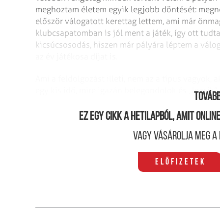
meghoztam életem egyik legjobb döntését: megnős
először válogatott kerettag lettem, ami már önma
klubcsapatomban is jól ment a játék, így ott tudta
kicsúcsosodás, hiszen már pályára léptem a válo
az év játékosa díjat is.
Ami a feldolgozást illeti, nem az a típus vagyok, a
egy kis idő, mire igazán belegondolok és „leesik
Tovább
Ez egy cikk a hetilapból, amit onli
Vagy vásárolja meg a 
Előfizetek