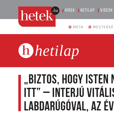
Hírek
Hetilap
Videók
#
#
META
MESTERSÉ
hetilap
„Biztos, hogy Isten
itt” – Interjú Vitál
labdarúgóval, az év