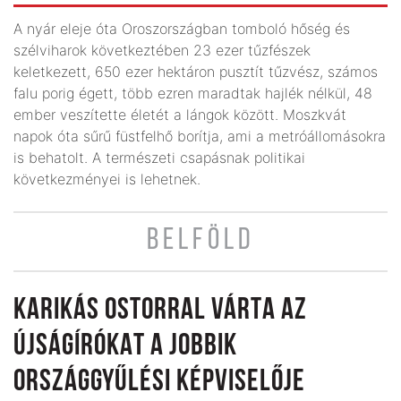
A nyár eleje óta Oroszországban tomboló hőség és
szélviharok következtében 23 ezer tűzfészek
keletkezett, 650 ezer hektáron pusztít tűzvész, számos
falu porig égett, több ezren maradtak hajlék nélkül, 48
ember veszítette életét a lángok között. Moszkvát
napok óta sűrű füstfelhő borítja, ami a metróállomásokra
is behatolt. A természeti csapásnak politikai
következményei is lehetnek.
BELFÖLD
KARIKÁS OSTORRAL VÁRTA AZ
ÚJSÁGÍRÓKAT A JOBBIK
ORSZÁGGYŰLÉSI KÉPVISELŐJE