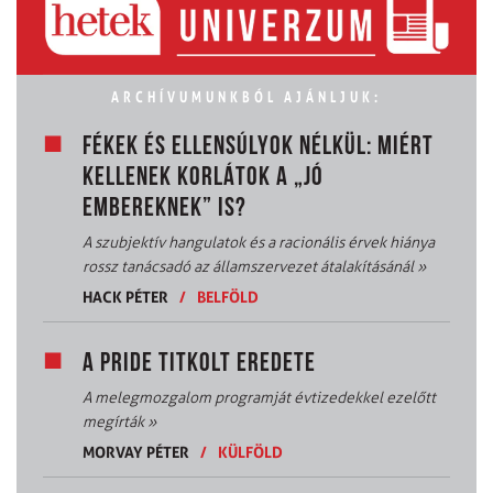
ARCHÍVUMUNKBÓL AJÁNLJUK:
FÉKEK ÉS ELLENSÚLYOK NÉLKÜL: MIÉRT
KELLENEK KORLÁTOK A „JÓ
EMBEREKNEK” IS?
A szubjektív hangulatok és a racionális érvek hiánya
rossz tanácsadó az államszervezet átalakításánál
»
HACK PÉTER
/
BELFÖLD
A PRIDE TITKOLT EREDETE
A melegmozgalom programját évtizedekkel ezelőtt
megírták
»
MORVAY PÉTER
/
KÜLFÖLD