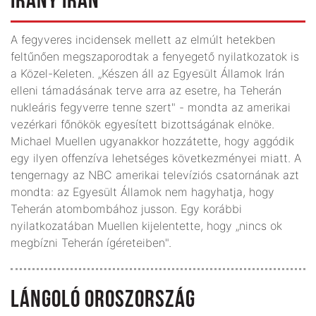
IRÁNY IRÁN
A fegyveres incidensek mellett az elmúlt hetekben
feltűnően megszaporodtak a fenyegető nyilatkozatok is
a Közel-Keleten. „Készen áll az Egyesült Államok Irán
elleni támadásának terve arra az esetre, ha Teherán
nukleáris fegyverre tenne szert" - mondta az amerikai
vezérkari főnökök egyesített bizottságának elnöke.
Michael Muellen ugyanakkor hozzátette, hogy aggódik
egy ilyen offenzíva lehetséges következményei miatt. A
tengernagy az NBC amerikai televíziós csatornának azt
mondta: az Egyesült Államok nem hagyhatja, hogy
Teherán atombombához jusson. Egy korábbi
nyilatkozatában Muellen kijelentette, hogy „nincs ok
megbízni Teherán ígéreteiben".
LÁNGOLÓ OROSZORSZÁG