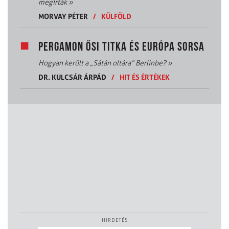
megírták
»
MORVAY PÉTER
/
KÜLFÖLD
PERGAMON ŐSI TITKA ÉS EURÓPA SORSA
Hogyan került a „Sátán oltára” Berlinbe?
»
DR. KULCSÁR ÁRPÁD
/
HIT ÉS ÉRTÉKEK
HIRDETÉS