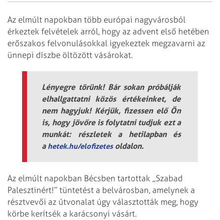
Az elmúlt napokban több európai nagyvárosból
érkeztek felvételek arról, hogy az advent első hetében
erőszakos felvonulásokkal igyekeztek megzavarni az
ünnepi díszbe öltözött vásárokat.
Lényegre törünk! Bár sokan próbálják
elhallgattatni közös értékeinket, de
nem hagyjuk! Kérjük, fizessen elő Ön
is, hogy jövőre is folytatni tudjuk ezt a
munkát: részletek a hetilapban és
a
oldalon.
hetek.hu/elofizetes
Az elmúlt napokban Bécsben tartottak „Szabad
Palesztinért!” tüntetést a belvárosban, amelynek a
résztvevői az útvonalat úgy választották meg, hogy
körbe kerítsék a karácsonyi vásárt.