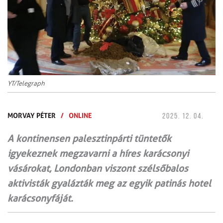
YT/Telegraph
MORVAY PÉTER
/
ONLINE
2025. 12. 04.
A kontinensen palesztinpárti tüntetők
igyekeznek megzavarni a híres karácsonyi
vásárokat, Londonban viszont szélsőbalos
aktivisták gyalázták meg az egyik patinás hotel
karácsonyfáját.