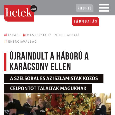
Profil
Támogatás
#
#
IZRAEL
MESTERSÉGES INTELLIGENCIA
#
ENERGIAVÁLSÁG
Újraindult a háború a
karácsony ellen
A SZÉLSŐBAL ÉS AZ ISZLAMISTÁK KÖZÖS
CÉLPONTOT TALÁLTAK MAGUKNAK