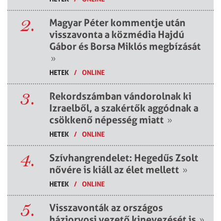
2.
Magyar Péter kommentje után
visszavonta a közmédia Hajdú
Gábor és Borsa Miklós megbízását
»
HETEK
/
ONLINE
3.
Rekordszámban vándorolnak ki
Izraelből, a szakértők aggódnak a
csökkenő népesség miatt
»
HETEK
/
ONLINE
4.
Szívhangrendelet: Hegedűs Zsolt
nővére is kiáll az élet mellett
»
HETEK
/
ONLINE
5.
Visszavonták az országos
háziorvosi vezető kinevezését is
»