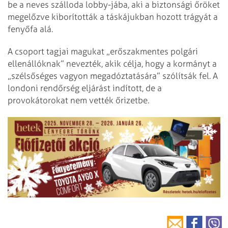
be a neves szálloda lobby-jába, aki a biztonsági őröket
megelőzve kiborították a táskájukban hozott trágyát a
fenyőfa alá.
A csoport tagjai magukat „erőszakmentes polgári
ellenállóknak” nevezték, akik célja, hogy a kormányt a
„szélsőséges vagyon megadóztatására” szólítsák fel. A
londoni rendőrség eljárást indított, de a
provokátorokat nem vették őrizetbe.