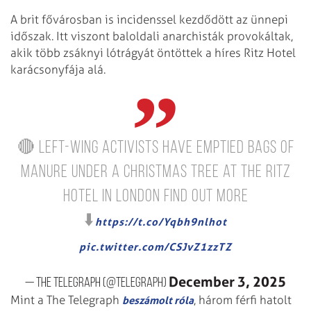
A brit fővárosban is incidenssel kezdődött az ünnepi
időszak. Itt viszont baloldali anarchisták provokáltak,
akik több zsáknyi lótrágyát öntöttek a híres Ritz Hotel
karácsonyfája alá.
🔴 Left-wing activists have emptied bags of
manure under a Christmas tree at the Ritz
hotel in London
Find out more
⬇️
https://t.co/Yqbh9nlhot
pic.twitter.com/CSJvZ1zzTZ
December 3, 2025
— The Telegraph (@Telegraph)
Mint a The Telegraph
, három férfi hatolt
beszámolt róla