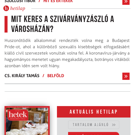
SZÖLLŐSI TIBOR
/
HIT ÉS ÉRTÉKEK
hetilap
Mit keres a szivárványzászló a
Városházán?
Huszonötödik alkalommal rendezték volna meg a Budapest
Pride-ot, ahol a különböző szexuális kisebbségek elfogadásáért
kiálló civil szervezetek vonultak volna fel. A koronavírus-járvány a
hagyományos menetet ugyan megakadályozta, botrányos vitákból
azonban idén sem volt hiány.
CS. KIRÁLY TAMÁS
/
BELFÖLD
Aktuális hetilap