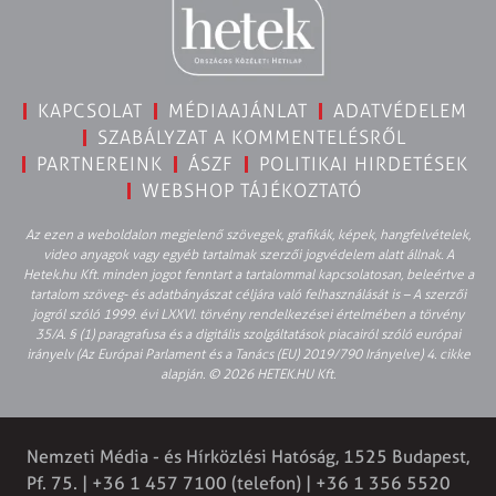
KAPCSOLAT
MÉDIAAJÁNLAT
ADATVÉDELEM
SZABÁLYZAT A KOMMENTELÉSRŐL
PARTNEREINK
ÁSZF
POLITIKAI HIRDETÉSEK
WEBSHOP TÁJÉKOZTATÓ
Az ezen a weboldalon megjelenő szövegek, grafikák, képek, hangfelvételek,
video anyagok vagy egyéb tartalmak szerzői jogvédelem alatt állnak. A
Hetek.hu Kft. minden jogot fenntart a tartalommal kapcsolatosan, beleértve a
tartalom szöveg- és adatbányászat céljára való felhasználását is – A szerzői
jogról szóló 1999. évi LXXVI. törvény rendelkezései értelmében a törvény
35/A. § (1) paragrafusa és a digitális szolgáltatások piacairól szóló európai
irányelv (Az Európai Parlament és a Tanács (EU) 2019/790 Irányelve) 4. cikke
alapján. © 2026 HETEK.HU Kft.
Nemzeti Média - és Hírközlési Hatóság, 1525 Budapest,
Pf. 75. | +36 1 457 7100 (telefon) | +36 1 356 5520