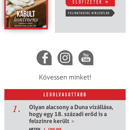
Kövessen minket!
LEGOLVASOTTABB
1.
Olyan alacsony a Duna vízállása,
hogy egy 18. századi erőd is a
felszínre került
»
HETEK
/
ONLINE