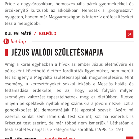
Pride a nagy­városokban, homoszexuális párok gyermekekkel és
érzékenyítő kurzusok az iskolákban. Nem­csak a „progresszív”
nyugaton, hanem már Magyarországon is intenzív erőfeszítéseket
tesz a meleglobbi.
KULIFAI MÁTÉ
/
BELFÖLD
hetilap
Jézus valódi születésnapja
Amíg a korai egyházban a hívők az ember Jézus életművére és
példaként követhető életére fordították figyelmüket, nem merült
fel az igény a Megváltó születésnapjának megünneplésére. Mint
esemény, a keresztényeket sokkal inkább a Messiás halála és
feltámadása érdekelte, és az, hogy ezek folytán milyen
személyes változást tapasztalhatnak meg az életükben, illetve
milyen perspektívák nyíltak meg számukra a jövőre nézve. Ezt a
gondolkodást jól demonstrálják Pál apostol szavai: "Azért mi
ezentúl senkit sem ismerünk test szerint; sőt ha ismertük is
Krisztust test szerint, de már többé nem ismerjük." Láthatóan a
testi születés napját is e kategóriába sorolták. (1998. 12. 19.)