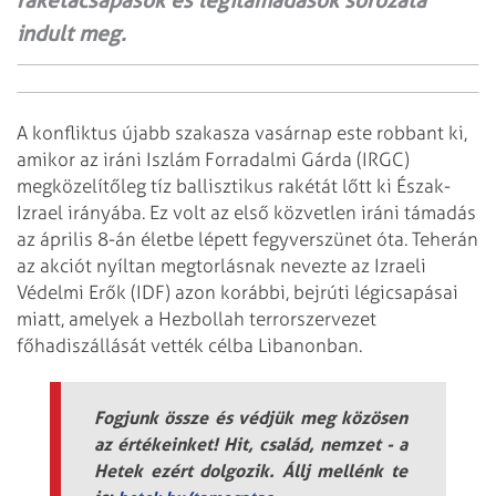
rakétacsapások és légitámadások sorozata
indult meg.
A konfliktus újabb szakasza vasárnap este robbant ki,
amikor az iráni Iszlám Forradalmi Gárda (IRGC)
megközelítőleg tíz ballisztikus rakétát lőtt ki Észak-
Izrael irányába. Ez volt az első közvetlen iráni támadás
az április 8-án életbe lépett fegyverszünet óta. Teherán
az akciót nyíltan megtorlásnak nevezte az Izraeli
Védelmi Erők (IDF) azon korábbi, bejrúti légicsapásai
miatt, amelyek a Hezbollah terrorszervezet
főhadiszállását vették célba Libanonban.
Fogjunk össze és védjük meg közösen
az értékeinket! Hit, család, nemzet - a
Hetek ezért dolgozik. Állj mellénk te