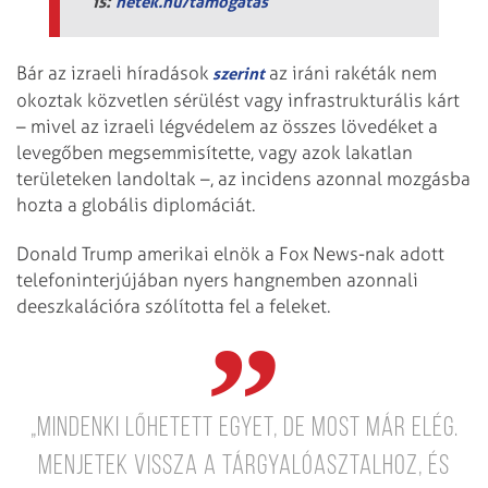
is:
hetek.hu/tamogatas
Bár az izraeli híradások
az iráni rakéták nem
szerint
okoztak közvetlen sérülést vagy infrastrukturális kárt
– mivel az izraeli légvédelem az összes lövedéket a
levegőben megsemmisítette, vagy azok lakatlan
területeken landoltak –, az incidens azonnal mozgásba
hozta a globális diplomáciát.
Donald Trump amerikai elnök a Fox News-nak adott
telefoninterjújában nyers hangnemben azonnali
deeszkalációra szólította fel a feleket.
„Mindenki lőhetett egyet, de most már elég.
Menjetek vissza a tárgyalóasztalhoz, és