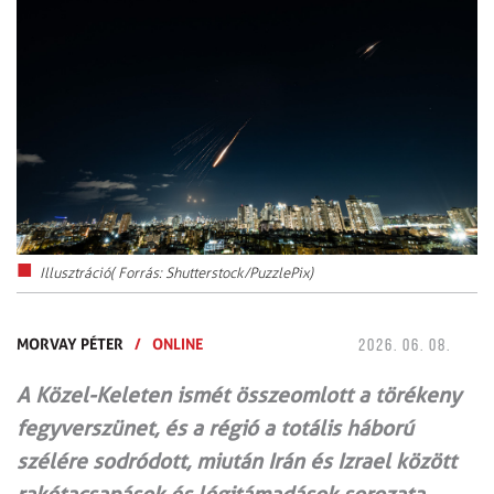
Illusztráció( Forrás: Shutterstock/PuzzlePix)
MORVAY PÉTER
/
ONLINE
2026. 06. 08.
A Közel-Keleten ismét összeomlott a törékeny
fegyverszünet, és a régió a totális háború
szélére sodródott, miután Irán és Izrael között