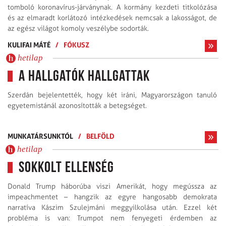
tomboló koronavírus-járványnak. A kormány kezdeti titkolózása
és az elmaradt korlátozó intézkedések nemcsak a lakosságot, de
az egész világot komoly veszélybe sodorták.
KULIFAI MÁTÉ
/
FÓKUSZ
hetilap
A hallgatók hallgattak
Szerdán bejelentették, hogy két iráni, Magyarországon tanuló
egyetemistánál azonosították a betegséget.
MUNKATÁRSUNKTÓL
/
BELFÖLD
hetilap
Sokkolt ellenség
Donald Trump háborúba viszi Amerikát, hogy megússza az
impeachmentet – hangzik az egyre hangosabb demokrata
narratíva Kászim Szulejmáni meggyilkolása után. Ezzel két
probléma is van: Trumpot nem fenyegeti érdemben az