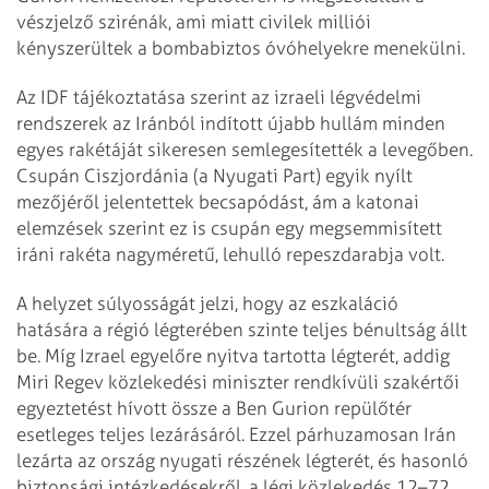
vészjelző szirénák, ami miatt civilek milliói
kényszerültek a bombabiztos óvóhelyekre menekülni.
Az IDF tájékoztatása szerint az izraeli légvédelmi
rendszerek az Iránból indított újabb hullám minden
egyes rakétáját sikeresen semlegesítették a levegőben.
Csupán Ciszjordánia (a Nyugati Part) egyik nyílt
mezőjéről jelentettek becsapódást, ám a katonai
elemzések szerint ez is csupán egy megsemmisített
iráni rakéta nagyméretű, lehulló repeszdarabja volt.
A helyzet súlyosságát jelzi, hogy az eszkaláció
hatására a régió légterében szinte teljes bénultság állt
be. Míg Izrael egyelőre nyitva tartotta légterét, addig
Miri Regev közlekedési miniszter rendkívüli szakértői
egyeztetést hívott össze a Ben Gurion repülőtér
esetleges teljes lezárásáról. Ezzel párhuzamosan Irán
lezárta az ország nyugati részének légterét, és hasonló
biztonsági intézkedésekről, a légi közlekedés 12–72