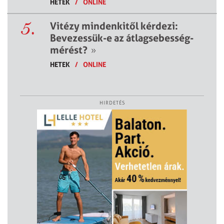
HETEK
/
ONLINE
5.
Vitézy mindenkitől kérdezi:
Bevezessük-e az átlagsebesség-
mérést?
»
HETEK
/
ONLINE
HIRDETÉS