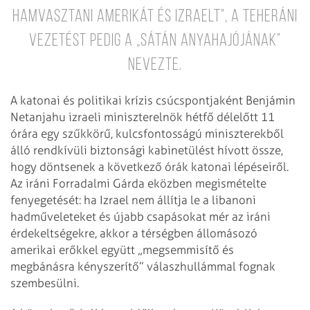
hamvasztani Amerikát és Izraelt”, a teheráni
vezetést pedig a „Sátán anyahajójának”
nevezte.
A katonai és politikai krízis csúcspontjaként Benjámin
Netanjahu izraeli miniszterelnök hétfő délelőtt 11
órára egy szűkkörű, kulcsfontosságú miniszterekből
álló rendkívüli biztonsági kabinetülést hívott össze,
hogy döntsenek a következő órák katonai lépéseiről.
Az iráni Forradalmi Gárda eközben megismételte
fenyegetését: ha Izrael nem állítja le a libanoni
hadműveleteket és újabb csapásokat mér az iráni
érdekeltségekre, akkor a térségben állomásozó
amerikai erőkkel együtt „megsemmisítő és
megbánásra kényszerítő” válaszhullámmal fognak
szembesülni.