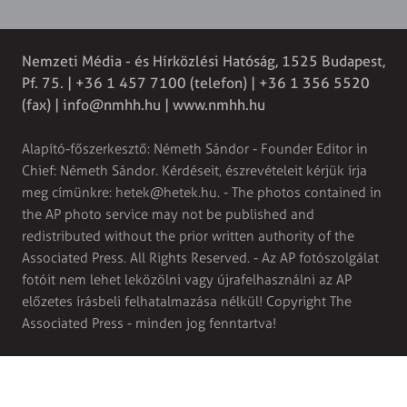
Nemzeti Média - és Hírközlési Hatóság, 1525 Budapest,
Pf. 75. | +36 1 457 7100 (telefon) | +36 1 356 5520
(fax) |
info@nmhh.hu
| www.nmhh.hu
Alapító-főszerkesztő: Németh Sándor - Founder Editor in
Chief: Németh Sándor. Kérdéseit, észrevételeit kérjük írja
meg címünkre:
hetek@hetek.hu
. - The photos contained in
the AP photo service may not be published and
redistributed without the prior written authority of the
Associated Press. All Rights Reserved. - Az AP fotószolgálat
fotóit nem lehet leközölni vagy újrafelhasználni az AP
előzetes írásbeli felhatalmazása nélkül! Copyright The
Associated Press - minden jog fenntartva!