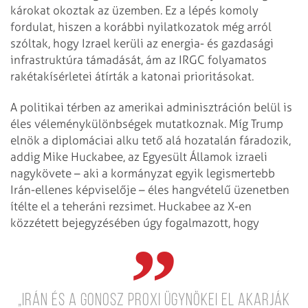
károkat okoztak az üzemben. Ez a lépés komoly
fordulat, hiszen a korábbi nyilatkozatok még arról
szóltak, hogy Izrael kerüli az energia- és gazdasági
infrastruktúra támadását, ám az IRGC folyamatos
rakétakísérletei átírták a katonai prioritásokat.
A politikai térben az amerikai adminisztráción belül is
éles véleménykülönbségek mutatkoznak. Míg Trump
elnök a diplomáciai alku tető alá hozatalán fáradozik,
addig Mike Huckabee, az Egyesült Államok izraeli
nagykövete – aki a kormányzat egyik legismertebb
Irán-ellenes képviselője – éles hangvételű üzenetben
ítélte el a teheráni rezsimet. Huckabee az X-en
közzétett bejegyzésében úgy fogalmazott, hogy
„Irán és a gonosz proxi ügynökei el akarják