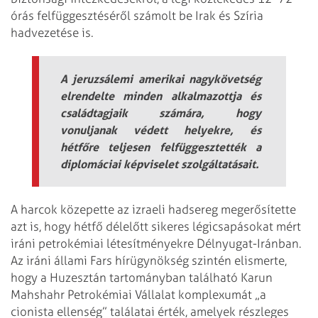
órás felfüggesztéséről számolt be Irak és Szíria
hadvezetése is.
A jeruzsálemi amerikai nagykövetség
elrendelte minden alkalmazottja és
családtagjaik számára, hogy
vonuljanak védett helyekre, és
hétfőre teljesen felfüggesztették a
diplomáciai képviselet szolgáltatásait.
A harcok közepette az izraeli hadsereg megerősítette
azt is, hogy hétfő délelőtt sikeres légicsapásokat mért
iráni petrokémiai létesítményekre Délnyugat-Iránban.
Az iráni állami Fars hírügynökség szintén elismerte,
hogy a Huzesztán tartományban található Karun
Mahshahr Petrokémiai Vállalat komplexumát „a
cionista ellenség” találatai érték, amelyek részleges