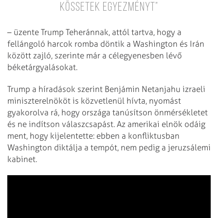
kössetek egyezményt”
– üzente Trump Teheránnak, attól tartva, hogy a
fellángoló harcok romba döntik a Washington és Irán
között zajló, szerinte már a célegyenesben lévő
béketárgyalásokat.
Trump a híradások szerint Benjámin Netanjahu izraeli
miniszterelnököt is közvetlenül hívta, nyomást
gyakorolva rá, hogy országa tanúsítson önmérsékletet
és ne indítson válaszcsapást. Az amerikai elnök odáig
ment, hogy kijelentette: ebben a konfliktusban
Washington diktálja a tempót, nem pedig a jeruzsálemi
kabinet.