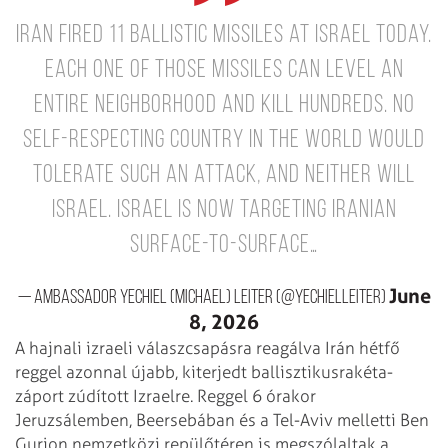
Iran fired 11 ballistic missiles at Israel today.
Each one of those missiles can level an
entire neighborhood and kill hundreds. No
self-respecting country in the world would
tolerate such an attack, and neither will
Israel.
Israel is now targeting Iranian
surface-to-surface…
June
— Ambassador Yechiel (Michael) Leiter (@yechielleiter)
8, 2026
A hajnali izraeli válaszcsapásra reagálva Irán hétfő
reggel azonnal újabb, kiterjedt ballisztikusrakéta-
záport zúdított Izraelre. Reggel 6 órakor
Jeruzsálemben, Beersebában és a Tel-Aviv melletti Ben
Gurion nemzetközi repülőtéren is megszólaltak a