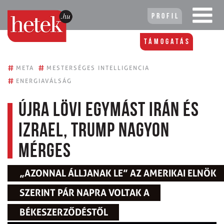
Profil
Támogatás
#
#
META
MESTERSÉGES INTELLIGENCIA
#
ENERGIAVÁLSÁG
Újra lövi egymást Irán és
Izrael, Trump nagyon
mérges
„AZONNAL ÁLLJANAK LE” AZ AMERIKAI ELNÖK
SZERINT PÁR NAPRA VOLTAK A
BÉKESZERZŐDÉSTŐL