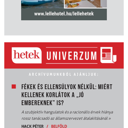
ARCHÍVUMUNKBÓL AJÁNLJUK:
FÉKEK ÉS ELLENSÚLYOK NÉLKÜL: MIÉRT
KELLENEK KORLÁTOK A „JÓ
EMBEREKNEK” IS?
A szubjektív hangulatok és a racionális érvek hiánya
rossz tanácsadó az államszervezet átalakításánál
»
HACK PÉTER
/
BELFÖLD