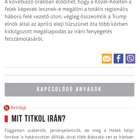
A következő órákban eldőlhet, hogy a Közel-Keleten a
felek képesek lesznek-e megállni a totális regionális
háború felé vezető úton, végleg összeomlik a Trump
elnök által az április eleji tűzszünet óta több körben
kidolgozott megállapodás az iráni fenyegetés
felszámolásáról.
KAPCSOLÓDÓ ANYAGOK
hetilap
Mit titkol Irán?
Független szakértők, járványelemzők, de még a Hetek helyi
forrásai is határozottan állítják, jóval több áldozata van az Iránban