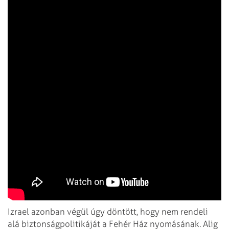
Izrael azonban végül úgy döntött, hogy nem rendeli
alá biztonságpolitikáját a Fehér Ház nyomásának. Alig