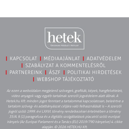
KAPCSOLAT
MÉDIAAJÁNLAT
ADATVÉDELEM
SZABÁLYZAT A KOMMENTELÉSRŐL
PARTNEREINK
ÁSZF
POLITIKAI HIRDETÉSEK
WEBSHOP TÁJÉKOZTATÓ
Az ezen a weboldalon megjelenő szövegek, grafikák, képek, hangfelvételek,
video anyagok vagy egyéb tartalmak szerzői jogvédelem alatt állnak. A
Hetek.hu Kft. minden jogot fenntart a tartalommal kapcsolatosan, beleértve a
tartalom szöveg- és adatbányászat céljára való felhasználását is – A szerzői
jogról szóló 1999. évi LXXVI. törvény rendelkezései értelmében a törvény
35/A. § (1) paragrafusa és a digitális szolgáltatások piacairól szóló európai
irányelv (Az Európai Parlament és a Tanács (EU) 2019/790 Irányelve) 4. cikke
alapján. © 2026 HETEK.HU Kft.