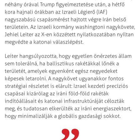
néhány órával Trump figyelmeztetése után, a hétfő
kora hajnali órákban az Izraeli Légierő (IAF)
nagyszabású csapásmérést hajtott végre Irán belső
területein. Az izraeli kormány washingtoni nagykövete,
Jehiel Leiter az X-en közzétett nyilatkozatában nyíltan
megvédte a katonai válaszlépést.
Leiter hangsúlyozotta, hogy egyetlen önérzetes állam
sem tolerálná, ha ballisztikus rakétákkal lőnék a
területét, amelyek egyenként egész negyedeket
képesek letarolni. A nagykövet ugyanakkor fontos
stratégiai részletet is elárult: Izrael kezdeti precíziós
csapásai kizárólag az iráni föld-föld rakéták
indítóállásait és katonai infrastruktúráját célozták
meg, és tudatosan elkerülték az iráni energiaszektort,
hogy minimalizálják a globális gazdasági sokkot.