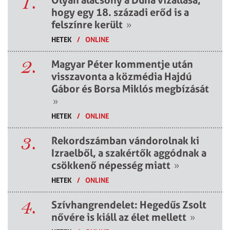
1.
Olyan alacsony a Duna vízállása,
hogy egy 18. századi erőd is a
felszínre került
»
HETEK
/
ONLINE
2.
Magyar Péter kommentje után
visszavonta a közmédia Hajdú
Gábor és Borsa Miklós megbízását
»
HETEK
/
ONLINE
3.
Rekordszámban vándorolnak ki
Izraelből, a szakértők aggódnak a
csökkenő népesség miatt
»
HETEK
/
ONLINE
4.
Szívhangrendelet: Hegedűs Zsolt
nővére is kiáll az élet mellett
»