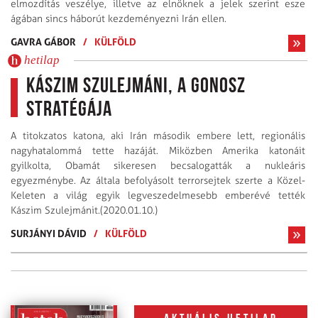
elmozdítás veszélye, illetve az elnöknek a jelek szerint esze
ágában sincs háborút kezdeményezni Irán ellen.
GAVRA GÁBOR
/
KÜLFÖLD
hetilap
Kászim Szulejmáni, a gonosz
stratégája
A titokzatos katona, aki Irán második embere lett, regionális
nagyhatalommá tette hazáját. Miközben Amerika katonáit
gyilkolta, Obamát sikeresen becsalogatták a nukleáris
egyezménybe. Az általa befolyásolt terrorsejtek szerte a Közel-
Keleten a világ egyik legveszedelmesebb emberévé tették
Kászim Szulejmánit.(2020.01.10.)
SURJÁNYI DÁVID
/
KÜLFÖLD