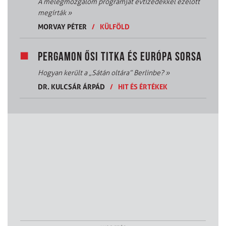
A melegmozgalom programját évtizedekkel ezelőtt
megírták
»
MORVAY PÉTER
/
KÜLFÖLD
PERGAMON ŐSI TITKA ÉS EURÓPA SORSA
Hogyan került a „Sátán oltára” Berlinbe?
»
DR. KULCSÁR ÁRPÁD
/
HIT ÉS ÉRTÉKEK