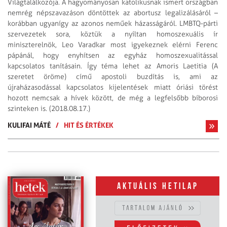
Világtalálkozója. A hagyományosan katolikusnak ismert országban
nemrég népszavazáson döntöttek az abortusz legalizálásáról –
korábban ugyanígy az azonos neműek házasságáról. LMBTQ-párti
szervezetek sora, köztük a nyíltan homoszexuális ír
miniszterelnök, Leo Varadkar most igyekeznek elérni Ferenc
pápánál, hogy enyhítsen az egyház homoszexualitással
kapcsolatos tanításain. Így téma lehet az Amoris Laetitia (A
szeretet öröme) című apostoli buzdítás is, ami az
újraházasodással kapcsolatos kijelentések miatt óriási törést
hozott nemcsak a hívek között, de még a legfelsőbb bíborosi
szinteken is. (2018.08.17.)
KULIFAI MÁTÉ
/
HIT ÉS ÉRTÉKEK
Aktuális hetilap