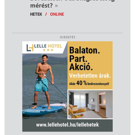
mérést?
»
HETEK
/
ONLINE
HIRDETÉS