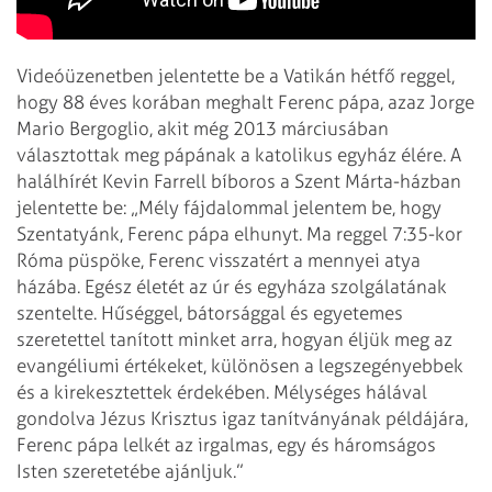
Videóüzenetben jelentette be a Vatikán hétfő reggel,
hogy 88 éves korában meghalt Ferenc pápa, azaz Jorge
Mario Bergoglio, akit még 2013 márciusában
választottak meg pápának a katolikus egyház élére. A
halálhírét Kevin Farrell bíboros a Szent Márta-házban
jelentette be: „Mély fájdalommal jelentem be, hogy
Szentatyánk, Ferenc pápa elhunyt. Ma reggel 7:35-kor
Róma püspöke, Ferenc visszatért a mennyei atya
házába. Egész életét az úr és egyháza szolgálatának
szentelte. Hűséggel, bátorsággal és egyetemes
szeretettel tanított minket arra, hogyan éljük meg az
evangéliumi értékeket, különösen a legszegényebbek
és a kirekesztettek érdekében. Mélységes hálával
gondolva Jézus Krisztus igaz tanítványának példájára,
Ferenc pápa lelkét az irgalmas, egy és háromságos
Isten szeretetébe ajánljuk.”