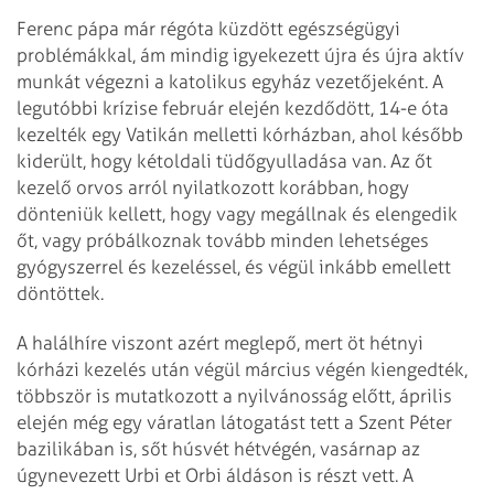
Ferenc pápa már régóta küzdött egészségügyi
problémákkal, ám mindig igyekezett újra és újra aktív
munkát végezni a katolikus egyház vezetőjeként. A
legutóbbi krízise február elején kezdődött, 14-e óta
kezelték egy Vatikán melletti kórházban, ahol később
kiderült, hogy kétoldali tüdőgyulladása van. Az őt
kezelő orvos arról nyilatkozott korábban, hogy
dönteniük kellett, hogy vagy megállnak és elengedik
őt, vagy próbálkoznak tovább minden lehetséges
gyógyszerrel és kezeléssel, és végül inkább emellett
döntöttek.
A halálhíre viszont azért meglepő, mert öt hétnyi
kórházi kezelés után végül március végén kiengedték,
többször is mutatkozott a nyilvánosság előtt, április
elején még egy váratlan látogatást tett a Szent Péter
bazilikában is, sőt húsvét hétvégén, vasárnap az
úgynevezett Urbi et Orbi áldáson is részt vett. A