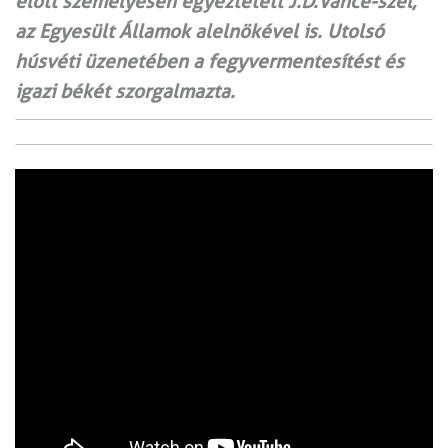
előtt személyesen egyeztetett J.D.Vance-szel,
az Egyesült Államok alelnökével is. Utolsó
húsvéti üzenetében a fegyvermentesítést és
igazi békét szorgalmazta.