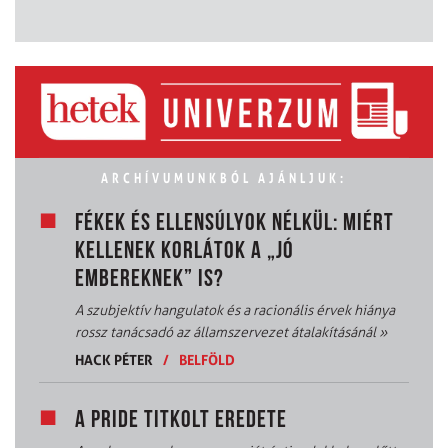
ARCHÍVUMUNKBÓL AJÁNLJUK:
FÉKEK ÉS ELLENSÚLYOK NÉLKÜL: MIÉRT
KELLENEK KORLÁTOK A „JÓ
EMBEREKNEK” IS?
A szubjektív hangulatok és a racionális érvek hiánya
rossz tanácsadó az államszervezet átalakításánál
»
HACK PÉTER
/
BELFÖLD
A PRIDE TITKOLT EREDETE