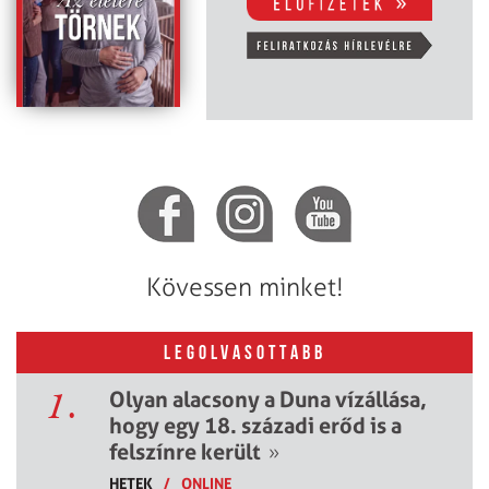
Kövessen minket!
LEGOLVASOTTABB
1.
Olyan alacsony a Duna vízállása,
hogy egy 18. századi erőd is a
felszínre került
»
HETEK
/
ONLINE