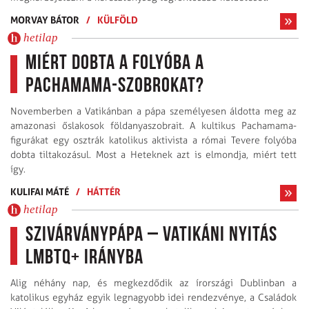
MORVAY BÁTOR
/
KÜLFÖLD
hetilap
Miért dobta a folyóba a
Pachamama-szobrokat?
Novemberben a Vatikánban a pápa személyesen áldotta meg az
amazonasi őslakosok földanyaszobrait. A kultikus Pachamama-
figurákat egy osztrák katolikus aktivista a római Tevere folyóba
dobta tiltakozásul. Most a Heteknek azt is elmondja, miért tett
így.
KULIFAI MÁTÉ
/
HÁTTÉR
hetilap
Szivárványpápa – Vatikáni nyitás
LMBTQ+ irányba
Alig néhány nap, és megkezdődik az írországi Dublinban a
katolikus egyház egyik legnagyobb idei rendezvénye, a Családok