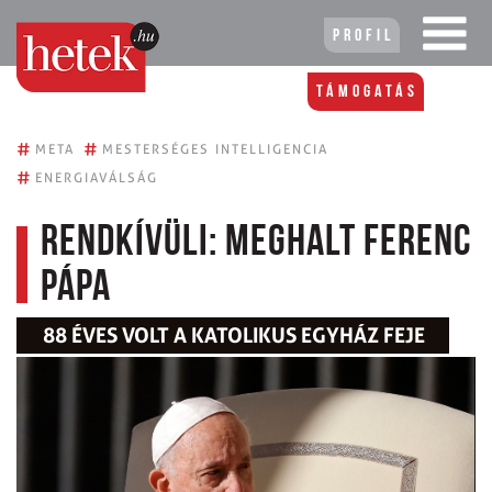
Profil
Támogatás
#
#
META
MESTERSÉGES INTELLIGENCIA
#
ENERGIAVÁLSÁG
Rendkívüli: meghalt Ferenc
pápa
88 ÉVES VOLT A KATOLIKUS EGYHÁZ FEJE