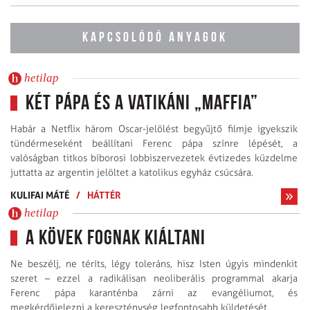
KAPCSOLÓDÓ ANYAGOK
hetilap
Két pápa és a vatikáni „maffia”
Habár a Netflix három Oscar-jelölést begyűjtő filmje igyekszik
tündérmeseként beállítani Ferenc pápa színre lépését, a
valóságban titkos bíborosi lobbi­szervezetek évtizedes küzdelme
juttatta az argentin jelöltet a katolikus egyház csúcsára.
KULIFAI MÁTÉ
/
HÁTTÉR
hetilap
A kövek fognak kiáltani
Ne beszélj, ne téríts, légy toleráns, hisz Isten úgyis mindenkit
szeret – ezzel a radikálisan neoliberális programmal akarja
Ferenc pápa karanténba zárni az evangéliumot, és
megkérdőjelezni a kereszténység legfontosabb küldetését.