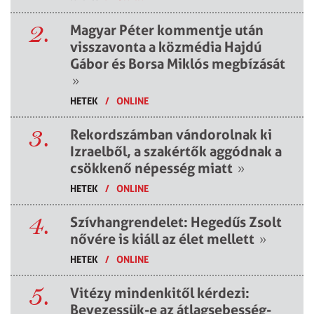
2.
Magyar Péter kommentje után
visszavonta a közmédia Hajdú
Gábor és Borsa Miklós megbízását
»
HETEK
/
ONLINE
3.
Rekordszámban vándorolnak ki
Izraelből, a szakértők aggódnak a
csökkenő népesség miatt
»
HETEK
/
ONLINE
4.
Szívhangrendelet: Hegedűs Zsolt
nővére is kiáll az élet mellett
»
HETEK
/
ONLINE
5.
Vitézy mindenkitől kérdezi:
Bevezessük-e az átlagsebesség-