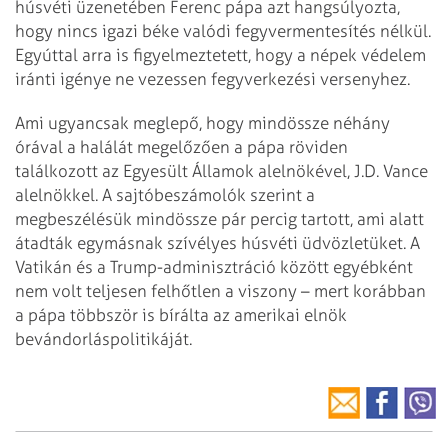
húsvéti üzenetében Ferenc pápa azt hangsúlyozta,
hogy nincs igazi béke valódi fegyvermentesítés nélkül.
Egyúttal arra is figyelmeztetett, hogy a népek védelem
iránti igénye ne vezessen fegyverkezési versenyhez.
Ami ugyancsak meglepő, hogy mindössze néhány
órával a halálát megelőzően a pápa röviden
találkozott az Egyesült Államok alelnökével, J.D. Vance
alelnökkel. A sajtóbeszámolók szerint a
megbeszélésük mindössze pár percig tartott, ami alatt
átadták egymásnak szívélyes húsvéti üdvözletüket. A
Vatikán és a Trump-adminisztráció között egyébként
nem volt teljesen felhőtlen a viszony – mert korábban
a pápa többször is bírálta az amerikai elnök
bevándorláspolitikáját.