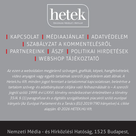
KAPCSOLAT
MÉDIAAJÁNLAT
ADATVÉDELEM
SZABÁLYZAT A KOMMENTELÉSRŐL
PARTNEREINK
ÁSZF
POLITIKAI HIRDETÉSEK
WEBSHOP TÁJÉKOZTATÓ
Az ezen a weboldalon megjelenő szövegek, grafikák, képek, hangfelvételek,
video anyagok vagy egyéb tartalmak szerzői jogvédelem alatt állnak. A
Hetek.hu Kft. minden jogot fenntart a tartalommal kapcsolatosan, beleértve a
tartalom szöveg- és adatbányászat céljára való felhasználását is – A szerzői
jogról szóló 1999. évi LXXVI. törvény rendelkezései értelmében a törvény
35/A. § (1) paragrafusa és a digitális szolgáltatások piacairól szóló európai
irányelv (Az Európai Parlament és a Tanács (EU) 2019/790 Irányelve) 4. cikke
alapján. © 2026 HETEK.HU Kft.
Nemzeti Média - és Hírközlési Hatóság, 1525 Budapest,