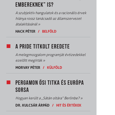
EMBEREKNEK” IS?
A szubjektív hangulatok és a racionális érvek
hiánya rossz tanácsadó az államszervezet
átalakításánál
»
HACK PÉTER
/
BELFÖLD
A PRIDE TITKOLT EREDETE
A melegmozgalom programját évtizedekkel
ezelőtt megírták
»
MORVAY PÉTER
/
KÜLFÖLD
PERGAMON ŐSI TITKA ÉS EURÓPA
SORSA
Hogyan került a „Sátán oltára” Berlinbe?
»
DR. KULCSÁR ÁRPÁD
/
HIT ÉS ÉRTÉKEK