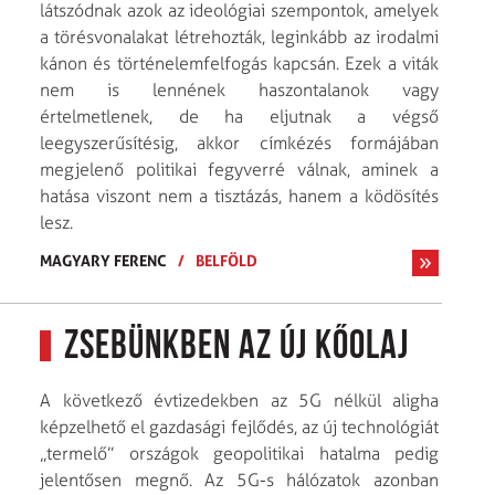
látszódnak azok az ideológiai szempontok, amelyek
a törésvonalakat létrehozták, leginkább az irodalmi
kánon és történelemfelfogás kapcsán. Ezek a viták
nem is lennének haszontalanok vagy
értelmetlenek, de ha eljutnak a végső
leegyszerűsítésig, akkor címkézés formájában
megjelenő politikai fegyverré válnak, aminek a
hatása viszont nem a tisztázás, hanem a ködösítés
lesz.
MAGYARY FERENC
/
BELFÖLD
Zsebünkben az új kőolaj
A következő évtizedekben az 5G nélkül aligha
képzelhető el gazdasági fejlődés, az új technológiát
„termelő” országok geopolitikai hatalma pedig
jelentősen megnő. Az 5G-s hálózatok azonban