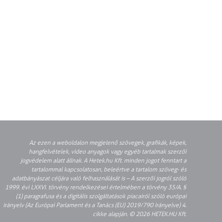
Az ezen a weboldalon megjelenő szövegek, grafikák, képek,
hangfelvételek, video anyagok vagy egyéb tartalmak szerzői
jogvédelem alatt állnak. A Hetek.hu Kft. minden jogot fenntart a
tartalommal kapcsolatosan, beleértve a tartalom szöveg- és
adatbányászat céljára való felhasználását is – A szerzői jogról szóló
1999. évi LXXVI. törvény rendelkezései értelmében a törvény 35/A. §
(1) paragrafusa és a digitális szolgáltatások piacairól szóló európai
irányelv (Az Európai Parlament és a Tanács (EU) 2019/790 Irányelve) 4.
cikke alapján. © 2026 HETEK.HU Kft.