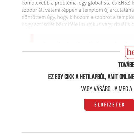
komplexebb a probléma, egy globalista és ENSZ-k
szobor áll valamiképpen a templom új arculatána
döntöttem úgy, hogy kihozom a szobrot a templo
hogy azt ismét bármiféle liturgikus vagy rituális 
A templomban járva feltűnt a szobor, és m
Tovább
Ez egy cikk a hetilapból, amit onli
Vagy vásárolja meg a 
Előfizetek