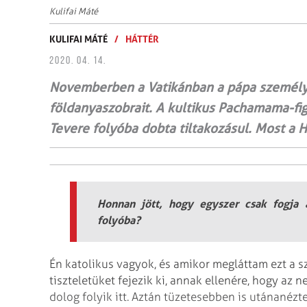
Kulifai Máté
KULIFAI MÁTÉ
/
HÁTTÉR
2020. 04. 14.
Novemberben a Vatikánban a pápa személy
földanyaszobrait. A kultikus Pachamama-figu
Tevere folyóba dobta tiltakozásul. Most a H
Honnan jött, hogy egyszer csak fogja a
folyóba?
Én katolikus vagyok, és amikor megláttam ezt a s
tiszteletüket fejezik ki, annak ellenére, hogy az
dolog folyik itt. Aztán tüzetesebben is utánanéz