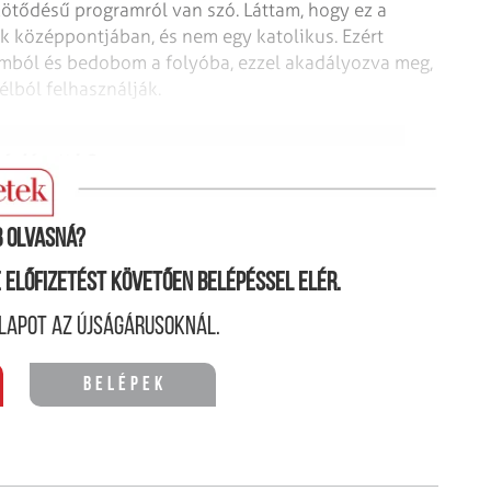
ötődésű programról van szó. Láttam, hogy ez a
k középpontjában, és nem egy katolikus. Ezért
mból és bedobom a folyóba, ezzel akadályozva meg,
célból felhasználják.
ár lépett is?
 olvasná?
ne előfizetést követően belépéssel elér.
lapot az újságárusoknál.
Belépek