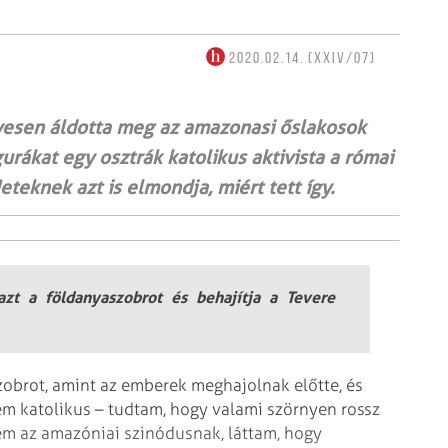
2020.02.14. (XXIV/07)
esen áldotta meg az amazonasi őslakosok
rákat egy osztrák katolikus aktivista a római
eteknek azt is elmondja, miért tett így.
zt a földanyaszobrot és behajítja a Tevere
zobrot, amint az emberek meghajolnak előtte, és
 nem katolikus – tudtam, hogy valami szörnyen rossz
tem az amazóniai szinódusnak, láttam, hogy