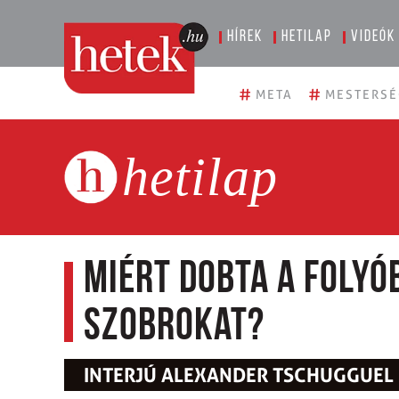
Hírek
Hetilap
Videók
#
#
META
MESTERSÉ
hetilap
Miért dobta a foly
szobrokat?
INTERJÚ ALEXANDER TSCHUGGUEL 