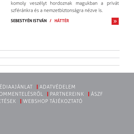
komoly veszélyt hordoznak magukban a privát
szféránkra és a nemzetbiztonságra nézve is.
SEBESTYÉN ISTVÁN
/
HÁTTÉR
ÉDIAAJÁNLAT
ADATVÉDELEM
KOMMENTELÉSRŐL
PARTNEREINK
ÁSZF
ETÉSEK
WEBSHOP TÁJÉKOZTATÓ