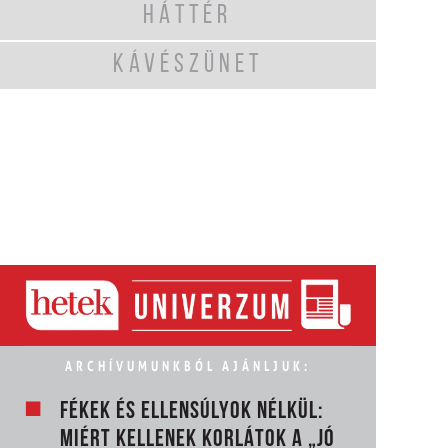
HÁTTÉR
KÁVÉSZÜNET
ARCHÍVUMUNKBÓL AJÁNLJUK:
FÉKEK ÉS ELLENSÚLYOK NÉLKÜL:
MIÉRT KELLENEK KORLÁTOK A „JÓ