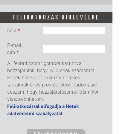
FELIRATKOZÁS HÍRLEVÉLRE
Név:
*
E-mail
cím:
*
A "feliratkozom" gombra kattintva
hozzájárulok, hogy küldjenek számomra
Hetek hírlevelet exkluzív hetekes
tartalmakról és promóciókról. Tudomásul
veszem, hogy hozzájárulásomat bármikor
visszavonhatom.
Feliratkozással elfogadja a Hetek
adatvédelmi szabályzatát
.