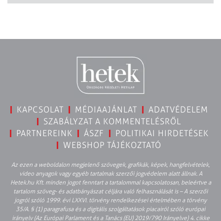
KAPCSOLAT
MÉDIAAJÁNLAT
ADATVÉDELEM
SZABÁLYZAT A KOMMENTELÉSRŐL
PARTNEREINK
ÁSZF
POLITIKAI HIRDETÉSEK
WEBSHOP TÁJÉKOZTATÓ
Az ezen a weboldalon megjelenő szövegek, grafikák, képek, hangfelvételek,
video anyagok vagy egyéb tartalmak szerzői jogvédelem alatt állnak. A
Hetek.hu Kft. minden jogot fenntart a tartalommal kapcsolatosan, beleértve a
tartalom szöveg- és adatbányászat céljára való felhasználását is – A szerzői
jogról szóló 1999. évi LXXVI. törvény rendelkezései értelmében a törvény
35/A. § (1) paragrafusa és a digitális szolgáltatások piacairól szóló európai
irányelv (Az Európai Parlament és a Tanács (EU) 2019/790 Irányelve) 4. cikke