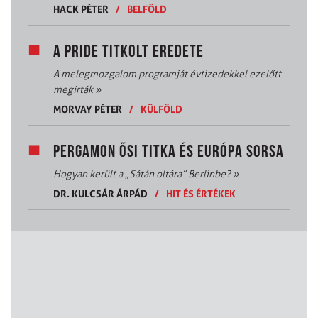
HACK PÉTER
/
BELFÖLD
A PRIDE TITKOLT EREDETE
A melegmozgalom programját évtizedekkel ezelőtt
megírták
»
MORVAY PÉTER
/
KÜLFÖLD
PERGAMON ŐSI TITKA ÉS EURÓPA SORSA
Hogyan került a „Sátán oltára” Berlinbe?
»
DR. KULCSÁR ÁRPÁD
/
HIT ÉS ÉRTÉKEK