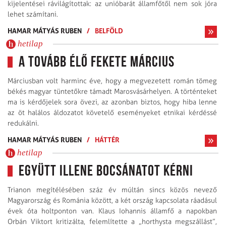
kijelentései rávilágítottak: az unióbarát államfőtől nem sok jóra
lehet számítani.
HAMAR MÁTYÁS RUBEN
/
BELFÖLD
hetilap
A tovább élő fekete március
Márciusban volt harminc éve, hogy a megvezetett román tömeg
békés magyar tüntetőkre támadt Marosvásárhelyen. A történteket
ma is kérdőjelek sora övezi, az azonban biztos, hogy hiba lenne
az öt halálos áldozatot követelő eseményeket etnikai kérdéssé
redukálni.
HAMAR MÁTYÁS RUBEN
/
HÁTTÉR
hetilap
Együtt illene bocsánatot kérni
Trianon megítélésében száz év múltán sincs közös nevező
Magyarország és Románia között, a két ország kapcsolata ráadásul
évek óta holtponton van. Klaus Iohannis államfő a napokban
Orbán Viktort kritizálta, felemlítette a „horthysta megszállást”,