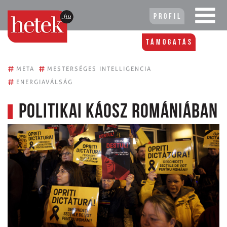
Profil
Támogatás
#
#
META
MESTERSÉGES INTELLIGENCIA
#
ENERGIAVÁLSÁG
Politikai káosz Romániában