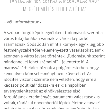
tartja, aminek egyfajta megalázás vagy
megfé­lemlítés lehet a célja”
– véli informátorunk.
A szóban forgó képek egyébként tudomásuk szerint a
város tulajdonában vannak, a városi képtárból
származnak, Soós Zoltán mint a környék egyik legjobb
festményszakértője véleményezett vásárlásokat, amik
azonban a város javára történtek. „Tudomásunk szerint
mindennel el lehet számolni” – jelentette ki. A
marosvásárhelyiek bíznak a polgármesterben, hogy
semmilyen bűncselekményt nem követett el. Az
időzítés viszont szerinte nem véletlen, hogy erre a
káoszos politikai időszakra esik: a napokban
érvénytelenítették az elnökválasztás első
fordulójának eredményét, parlamenti választások is
voltak, ráadásul novembertől léptek életbe a tavaszi
helyhatósági választás eredményei, így Soós Zoltán