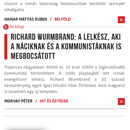
viszont a román katonaság holokausztban betöltött szerepét
elhallgatta.
HAMAR MÁTYÁS RUBEN
/
BELFÖLD
hetilap
Richard Wurmbrand: A lelkész, aki
a náciknak és a kommunistáknak is
megbocsátott
Tízperces tárgyaláson ítélték el, 14 évet töltött a legbrutálisabb
kommunista börtönökben. A zsidó playboyból lett román
evangéliumi lelkész, Richard Wurmbrand a 20. századi
kereszténység egyik igazi hitvalló hőse. Története most magyarul
is olvasható egy új könyvben.
MORVAY PÉTER
/
HIT ÉS ÉRTÉKEK