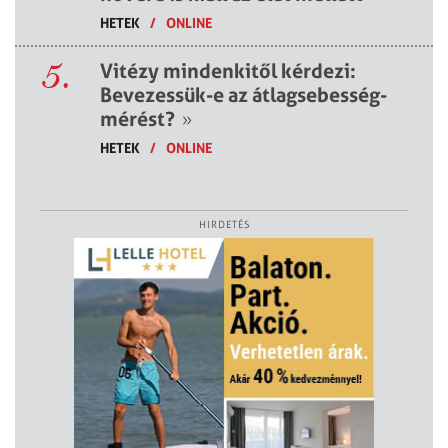
HETEK
/
ONLINE
5.
Vitézy mindenkitől kérdezi:
Bevezessük-e az átlagsebesség-
mérést?
»
HETEK
/
ONLINE
HIRDETÉS