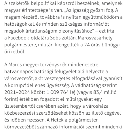
A szakértők belpolitikai káoszról beszélnek, amelynek
magyar érintettsége is van. „Az igazság győzni fog. A
magam részéről továbbra is nyíltan együttműködöm a
hatóságokkal, és minden szükséges információt
megadok ártatlanságom bizonyításához” – ezt írta
a Facebook-oldalára Soós Zoltán, Marosvásárhely
polgármestere, miután kiengedték a 24 órás bűnügyi
őrizetből.
A Maros megyei törvényszék mindenesetre
hatvannapos hatósági felügyelet alá helyezte a
városvezetőt, akit vesztegetés elfogadásával gyanúsít
a korrupcióellenes ügyészség. A vádhatóság szerint
2021–2024 között 1 009 764 lej (vagyis 83,4 millió
forint) értékben fogadott el műtárgyakat egy
üzletembertől cserében azért, hogy a városháza
közbeszerzési szerződéseket kössön az illető cégével
és időben fizessen. A Hetek a polgármester
környezetéből származó információi szerint mindenki