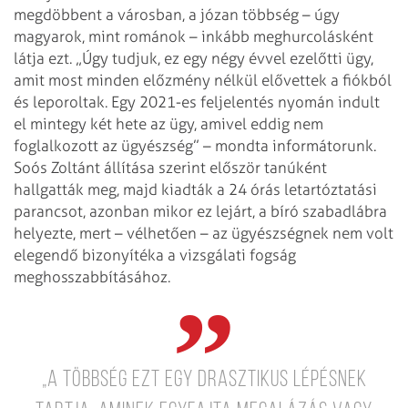
megdöbbent a városban, a józan többség – úgy
magyarok, mint románok – inkább meghurcolásként
látja ezt. „Úgy tudjuk, ez egy négy évvel ezelőtti ügy,
amit most minden előzmény nélkül elővettek a fiókból
és leporoltak. Egy 2021-es feljelentés nyomán indult
el mintegy két hete az ügy, amivel eddig nem
foglalkozott az ügyészség” – mondta informátorunk.
Soós Zoltánt állítása szerint először tanúként
hallgatták meg, majd kiadták a 24 órás letartóztatási
parancsot, azonban mikor ez lejárt, a bíró szabadlábra
helyezte, mert – vélhetően – az ügyészségnek nem volt
elegendő bizonyítéka a vizsgálati fogság
meghosszabbításához.
„A többség ezt egy drasztikus lépésnek