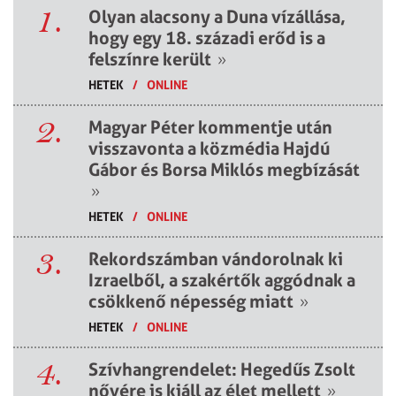
1.
Olyan alacsony a Duna vízállása,
hogy egy 18. századi erőd is a
felszínre került
»
HETEK
/
ONLINE
2.
Magyar Péter kommentje után
visszavonta a közmédia Hajdú
Gábor és Borsa Miklós megbízását
»
HETEK
/
ONLINE
3.
Rekordszámban vándorolnak ki
Izraelből, a szakértők aggódnak a
csökkenő népesség miatt
»
HETEK
/
ONLINE
4.
Szívhangrendelet: Hegedűs Zsolt
nővére is kiáll az élet mellett
»