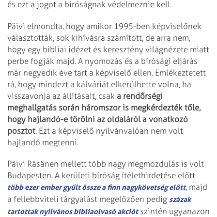
és ezt a jogot a bíróságnak védelmeznie kell.
Päivi elmondta, hogy amikor 1995-ben képviselőnek
választották, sok kihívásra számított, de arra nem,
hogy egy bibliai idézet és keresztény világnézete miatt
perbe fogják majd. A nyomozás és a bírósági eljárás
már negyedik éve tart a képviselő ellen. Emlékeztetett
rá, hogy mindezt a kálváriát elkerülhette volna, ha
visszavonja az állításait, csak
a rendőrségi
meghallgatás során háromszor is megkérdezték tőle,
hogy hajlandó-e törölni az oldaláról a vonatkozó
posztot
. Ezt a képviselő nyilvánvalóan nem volt
hajlandó megtenni.
Päivi Räsänen mellett több nagy megmozdulás is volt
Budapesten. A kerületi bíróság ítélethirdetése előtt
, majd
több ezer ember gyűlt össze a finn nagykövetség előtt
a fellebbviteli tárgyalást megelőzően pedig
százak
szintén ugyanazon
tartottak nyilvános bibliaolvasó akciót