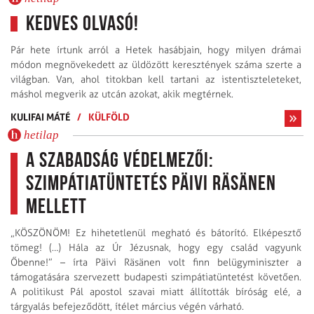
Kedves Olvasó!
Pár hete írtunk arról a Hetek hasábjain, hogy milyen drámai
módon megnövekedett az üldözött keresztények száma szerte a
világban. Van, ahol titokban kell tartani az istentiszteleteket,
máshol megverik az utcán azokat, akik megtérnek.
KULIFAI MÁTÉ
/
KÜLFÖLD
hetilap
A szabadság védelmezői:
Szimpátiatüntetés Päivi Räsänen
mellett
„KÖSZÖNÖM! Ez hihetetlenül megható és bátorító. Elképesztő
tömeg! (…) Hála az Úr Jézusnak, hogy egy család vagyunk
Őbenne!” – írta Päivi Räsänen volt finn belügyminiszter a
támogatására szervezett budapesti szimpátiatüntetést követően.
A politikust Pál apostol szavai miatt állították bíróság elé, a
tárgyalás befejeződött, ítélet március végén várható.