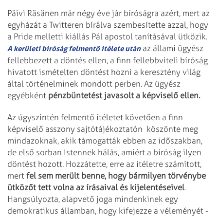
Päivi Räsänen már négy éve jár bíróságra azért, mert az
egyházát a Twitteren bírálva szembesítette azzal, hogy
a Pride melletti kiállás Pál apostol tanításával ütközik.
az állami ügyész
A kerületi bíróság felmentő ítélete után
fellebbezett a döntés ellen, a finn fellebbviteli bíróság
hivatott ismételten döntést hozni a keresztény világ
által történelminek mondott perben. Az ügyész
egyébként
pénzbüntetést javasolt a képviselő ellen.
Az úgyszintén felmentő ítéletet követően a finn
képviselő asszony sajtótájékoztatón köszönte meg
mindazoknak, akik támogatták ebben az időszakban,
de első sorban Istennek hálás, amiért a bíróság ilyen
döntést hozott. Hozzátette, erre az ítéletre számított,
mert
fel sem merült benne, hogy bármilyen törvénybe
ütközőt tett volna az írásaival és kijelentéseivel
.
Hangsúlyozta, alapvető joga mindenkinek egy
demokratikus államban, hogy kifejezze a véleményét -