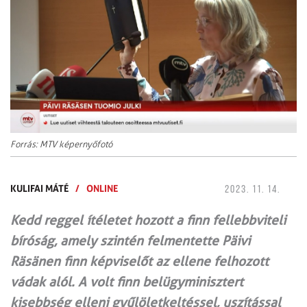
Forrás: MTV képernyőfotó
KULIFAI MÁTÉ
/
ONLINE
2023. 11. 14.
Kedd reggel ítéletet hozott a finn fellebbviteli
bíróság, amely szintén felmentette Päivi
Räsänen finn képviselőt az ellene felhozott
vádak alól. A volt finn belügyminisztert
kisebbség elleni gyűlöletkeltéssel, uszítással