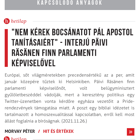
KAPCSOLÓDÓ ANYAGOK
hetilap
"Nem kérek bocsánatot Pál apostol
tanításaiért" - Interjú Päivi
Räsänen finn parlamenti
képviselővel
Európai, sőt világméretekben precedensértékű az a per, amit
január közepére tűztek ki Helsinkiben. Päivi Räsänen finn
parlamenti képviselőnőt, volt belügyminisztert
gyűlöletbeszéddel vádolják, mert a keresztény politikus egy
Twitter-üzenetben vonta kérdőre egyháza vezetőit a Pride-
rendezvények támogatása miatt. A poszt egy bibliai idézetet is
tartalmazott a homoszexualitással kapcsolatban, erről kell most
állást foglalnia a bíróságnak. (2021.11.26.)
MORVAY PÉTER
/
HIT ÉS ÉRTÉKEK
hetilap