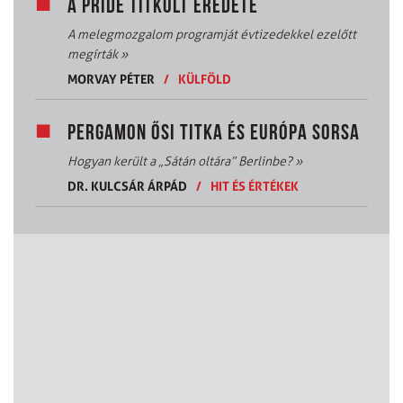
A PRIDE TITKOLT EREDETE
A melegmozgalom programját évtizedekkel ezelőtt
megírták
»
MORVAY PÉTER
/
KÜLFÖLD
PERGAMON ŐSI TITKA ÉS EURÓPA SORSA
Hogyan került a „Sátán oltára” Berlinbe?
»
DR. KULCSÁR ÁRPÁD
/
HIT ÉS ÉRTÉKEK