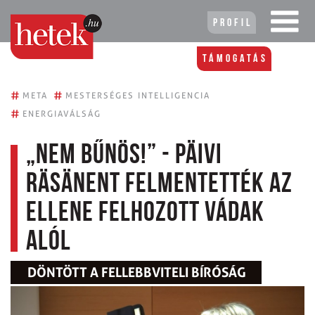
Profil
Támogatás
#
#
META
MESTERSÉGES INTELLIGENCIA
#
ENERGIAVÁLSÁG
„Nem bűnös!” - Päivi
Räsänent felmentették az
ellene felhozott vádak
alól
DÖNTÖTT A FELLEBBVITELI BÍRÓSÁG