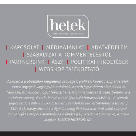
KAPCSOLAT
MÉDIAAJÁNLAT
ADATVÉDELEM
SZABÁLYZAT A KOMMENTELÉSRŐL
PARTNEREINK
ÁSZF
POLITIKAI HIRDETÉSEK
WEBSHOP TÁJÉKOZTATÓ
Az ezen a weboldalon megjelenő szövegek, grafikák, képek, hangfelvételek,
video anyagok vagy egyéb tartalmak szerzői jogvédelem alatt állnak. A
Hetek.hu Kft. minden jogot fenntart a tartalommal kapcsolatosan, beleértve a
tartalom szöveg- és adatbányászat céljára való felhasználását is – A szerzői
jogról szóló 1999. évi LXXVI. törvény rendelkezései értelmében a törvény
35/A. § (1) paragrafusa és a digitális szolgáltatások piacairól szóló európai
irányelv (Az Európai Parlament és a Tanács (EU) 2019/790 Irányelve) 4. cikke
alapján. © 2026 HETEK.HU Kft.