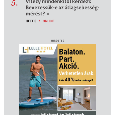
5.
Vitézy mindenkitől kérdezi:
Bevezessük-e az átlagsebesség-
mérést?
»
HETEK
/
ONLINE
HIRDETÉS