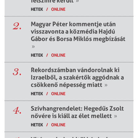
felszínre került
»
HETEK
/
ONLINE
2.
Magyar Péter kommentje után
visszavonta a közmédia Hajdú
Gábor és Borsa Miklós megbízását
»
HETEK
/
ONLINE
3.
Rekordszámban vándorolnak ki
Izraelből, a szakértők aggódnak a
csökkenő népesség miatt
»
HETEK
/
ONLINE
4.
Szívhangrendelet: Hegedűs Zsolt
nővére is kiáll az élet mellett
»
HETEK
/
ONLINE