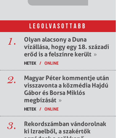
LEGOLVASOTTABB
1.
Olyan alacsony a Duna
vízállása, hogy egy 18. századi
erőd is a felszínre került
»
HETEK
/
ONLINE
2.
Magyar Péter kommentje után
visszavonta a közmédia Hajdú
Gábor és Borsa Miklós
megbízását
»
HETEK
/
ONLINE
3.
Rekordszámban vándorolnak
ki Izraelből, a szakértők