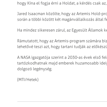
hogy Kína el fogja érni a Holdat, a kérdés csak a
Jared Isaacman közölte, hogy az Artemis Hold-pr
során a többi között két magánvállalkozás által f
Ha mindez sikeresen zárul, az Egyesült Államok k
Rámutatott, hogy az Artemis-program számára bizt
lehetővé teszi azt, hogy tartani tudják az előkész
A NASA igazgatója szerint a 2030-as évek első fe
tartózkodhatnak majd emberek huzamosabb ideig,
dolgozó legénység.
(MTI/Hetek)