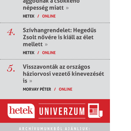
aggódnak a csökkenő
népesség miatt
»
HETEK
/
ONLINE
4.
Szívhangrendelet: Hegedűs
Zsolt nővére is kiáll az élet
mellett
»
HETEK
/
ONLINE
5.
Visszavonták az országos
háziorvosi vezető kinevezését
is
»
MORVAY PÉTER
/
ONLINE
ARCHÍVUMUNKBÓL AJÁNLJUK: