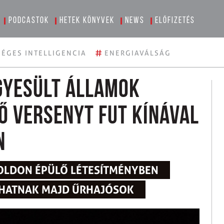
Podcastok
Hetek könyvek
News
Előfizetés
#
ÉGES INTELLIGENCIA
ENERGIAVÁLSÁG
Egyesült Államok
 versenyt fut Kínával
n
HOLDON ÉPÜLŐ LÉTESÍTMÉNYBEN
DHATNAK MAJD ŰRHAJÓSOK