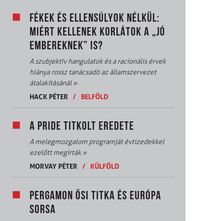
FÉKEK ÉS ELLENSÚLYOK NÉLKÜL:
MIÉRT KELLENEK KORLÁTOK A „JÓ
EMBEREKNEK” IS?
A szubjektív hangulatok és a racionális érvek
hiánya rossz tanácsadó az államszervezet
átalakításánál
»
HACK PÉTER
/
BELFÖLD
A PRIDE TITKOLT EREDETE
A melegmozgalom programját évtizedekkel
ezelőtt megírták
»
MORVAY PÉTER
/
KÜLFÖLD
PERGAMON ŐSI TITKA ÉS EURÓPA
SORSA