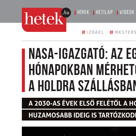
Hírek
Hetilap
Videók
#
#
IZRAEL
MESTERS
NASA-igazgató: az 
hónapokban mérhető
a Holdra szállásba
A 2030-AS ÉVEK ELSŐ FELÉTŐL A 
HUZAMOSABB IDEIG IS TARTÓZKO