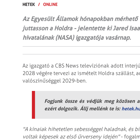
HETEK
/
ONLINE
Az Egyesült Államok hónapokban mérhető v
juttasson a Holdra - jelentette ki Jared Is
hivatalának (NASA) igazgatója vasárnap.
Az igazgató a CBS News televíziónak adott inter
2028 végére tervezi az ismételt Holdra szállást, a
valószínűséggel 2029-ben.
Fogjunk össze és védjük meg közösen az
ezért dolgozik. Állj mellénk te is:
hetek.h
"A kínaiak hihetetlen sebességgel haladnak, és b
voltak képesek az első űrverseny idején"
- fogalm