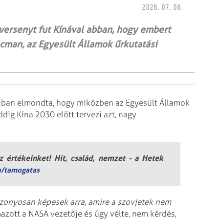
2026. 07. 06.
ersenyt fut Kínával abban, hogy embert
aacman, az Egyesült Államok űrkutatási
júban elmondta, hogy miközben az Egyesült Államok
ddig Kína 2030 előtt tervezi azt, nagy
 értékeinket! Hit, család, nemzet - a Hetek
u/tamogatas
izonyosan képesek arra, amire a szovjetek nem
azott a NASA vezetője és úgy vélte, nem kérdés,