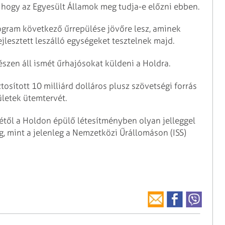
z, hogy az Egyesült Államok meg tudja-e előzni ebben.
ogram következő űrrepülése jövőre lesz, aminek
ejlesztett leszálló egységeket tesztelnek majd.
észen áll ismét űrhajósokat küldeni a Holdra.
osított 10 milliárd dolláros plusz szövetségi forrás
ületek ütemtervét.
létől a Holdon épülő létesítményben olyan jelleggel
 mint a jelenleg a Nemzetközi Űrállomáson (ISS)