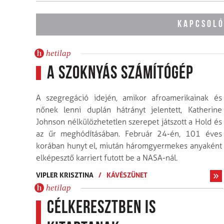
KAPCSOLÓ
hetilap
A szoknyás számítógép
A szegregáció idején, amikor afroamerikainak és
nőnek lenni duplán hátrányt jelentett, Katherine
Johnson nélkülözhetetlen szerepet játszott a Hold és
az űr meghódításában. Február 24-én, 101 éves
korában hunyt el, miután háromgyermekes anyaként
elképesztő karriert futott be a NASA-nál.
VIPLER KRISZTINA
/
KÁVÉSZÜNET
hetilap
Célkeresztben is