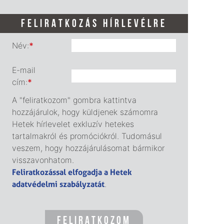
FELIRATKOZÁS HÍRLEVÉLRE
Név:
*
E-mail
cím:
*
A "feliratkozom" gombra kattintva
hozzájárulok, hogy küldjenek számomra
Hetek hírlevelet exkluzív hetekes
tartalmakról és promóciókról. Tudomásul
veszem, hogy hozzájárulásomat bármikor
visszavonhatom.
Feliratkozással elfogadja a Hetek
adatvédelmi szabályzatát
.