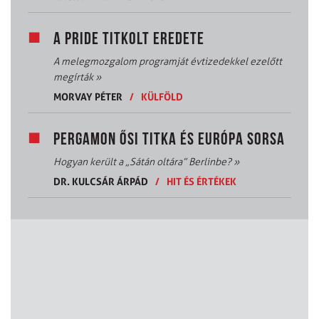
A PRIDE TITKOLT EREDETE
A melegmozgalom programját évtizedekkel ezelőtt
megírták
»
MORVAY PÉTER
/
KÜLFÖLD
PERGAMON ŐSI TITKA ÉS EURÓPA SORSA
Hogyan került a „Sátán oltára” Berlinbe?
»
DR. KULCSÁR ÁRPÁD
/
HIT ÉS ÉRTÉKEK