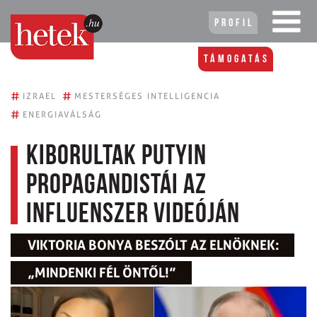
Profil
Támogatás
#
#
IZRAEL
MESTERSÉGES INTELLIGENCIA
#
ENERGIAVÁLSÁG
Kiborultak Putyin
propagandistái az
influenszer videóján
VIKTORIA BONYA BESZÓLT AZ ELNÖKNEK:
„MINDENKI FÉL ÖNTŐL!”