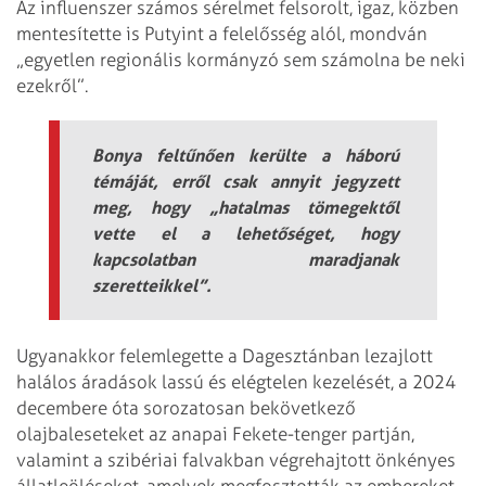
Az influenszer számos sérelmet felsorolt, igaz, közben
mentesítette is Putyint a felelősség alól, mondván
„egyetlen regionális kormányzó sem számolna be neki
ezekről”.
Bonya feltűnően kerülte a háború
témáját, erről csak annyit jegyzett
meg, hogy „hatalmas tömegektől
vette el a lehetőséget, hogy
kapcsolatban maradjanak
szeretteikkel”.
Ugyanakkor felemlegette a Dagesztánban lezajlott
halálos áradások lassú és elégtelen kezelését, a 2024
decembere óta sorozatosan bekövetkező
olajbaleseteket az anapai Fekete-tenger partján,
valamint a szibériai falvakban végrehajtott önkényes