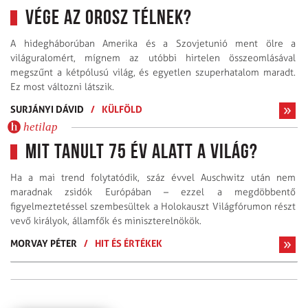
Vége az orosz télnek?
A hidegháborúban Amerika és a Szovjetunió ment ölre a
világuralomért, mígnem az utóbbi hirtelen összeomlásával
megszűnt a kétpólusú világ, és egyetlen szuperhatalom maradt.
Ez most változni látszik.
SURJÁNYI DÁVID
/
KÜLFÖLD
hetilap
Mit tanult 75 év alatt a világ?
Ha a mai trend folytatódik, száz évvel Auschwitz után nem
maradnak zsidók Európában – ezzel a megdöbbentő
figyelmeztetéssel szembesültek a Holokauszt Világfórumon részt
vevő királyok, államfők és miniszterelnökök.
MORVAY PÉTER
/
HIT ÉS ÉRTÉKEK