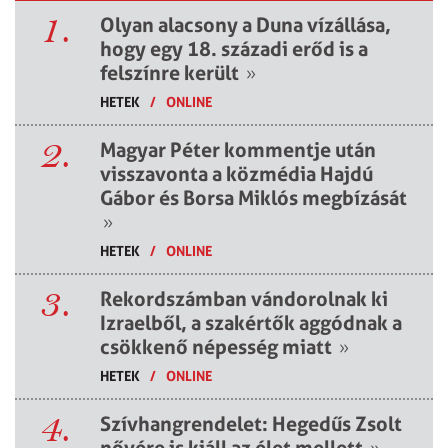
1.
Olyan alacsony a Duna vízállása,
hogy egy 18. századi erőd is a
felszínre került
»
HETEK
/
ONLINE
2.
Magyar Péter kommentje után
visszavonta a közmédia Hajdú
Gábor és Borsa Miklós megbízását
»
HETEK
/
ONLINE
3.
Rekordszámban vándorolnak ki
Izraelből, a szakértők aggódnak a
csökkenő népesség miatt
»
HETEK
/
ONLINE
4.
Szívhangrendelet: Hegedűs Zsolt
nővére is kiáll az élet mellett
»