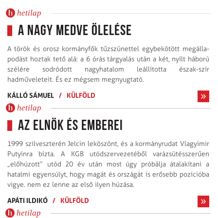
hetilap
A Nagy Medve ölelése
A török és orosz kormányfők tűzszünettel egybekötött meg­álla­
podást hoztak tető alá: a 6 órás tárgyalás után a két, nyílt háború
szélére sodródott nagyhatalom le­állította észak-szír
hadműveleteit. És ez mégsem megnyugtató.
KÁLLÓ SÁMUEL
/
KÜLFÖLD
hetilap
Az elnök és emberei
1999 szilveszterén Jelcin leköszönt, és a kormányrudat Vlagyimir
Putyinra bízta. A KGB utódszervezetéből varázs­ütésszerűen
„előhúzott” utód 20 év után most úgy próbálja átalakítani a
hatalmi egyensúlyt, hogy magát és országát is erősebb pozícióba
vigye. nem ez lenne az első ilyen húzása.
APÁTI ILDIKÓ
/
KÜLFÖLD
hetilap