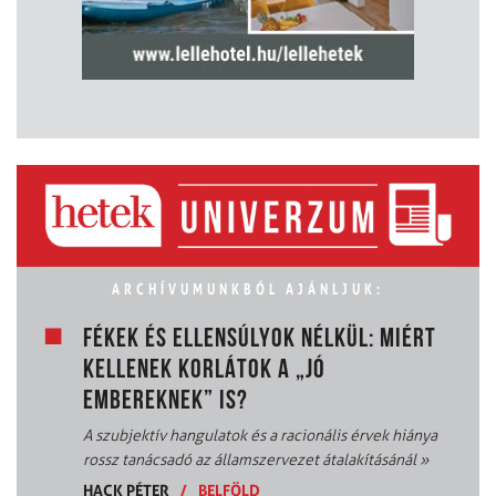
ARCHÍVUMUNKBÓL AJÁNLJUK:
FÉKEK ÉS ELLENSÚLYOK NÉLKÜL: MIÉRT
KELLENEK KORLÁTOK A „JÓ
EMBEREKNEK” IS?
A szubjektív hangulatok és a racionális érvek hiánya
rossz tanácsadó az államszervezet átalakításánál
»
HACK PÉTER
/
BELFÖLD