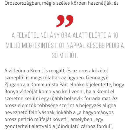
Oroszországban, mégis széles körben használják, és
a felvétel néhány óra alatt elérte a 10
millió megtekintést, öt nappal később pedig a
30 milliót.
A videóra a Kreml is reagált, és az orosz közélet
szereplői is megszólaltak az ügyben. Gennagyij
Zjuganov, a Kommunista Párt elnöke kijelentette, hogy
Bonya videóját komolyan kell venni, ha a Kreml el
szeretne kerülni egy újabb bolsevik forradalmat. Az
orosz elemzők többsége szerint a bejegyzés aligha
nevezhető felhívásnak, inkább a „a hagyományos
orosz petíció műfaját követi”, amelyben „egy
gondterhelt alattvaló a jóindulatú cárhoz fordul”,