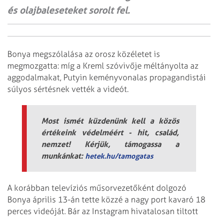
és olajbaleseteket sorolt fel.
Bonya megszólalása az orosz közéletet is
megmozgatta: míg a Kreml szóvivője méltányolta az
aggodalmakat, Putyin keményvonalas propagandistái
súlyos sértésnek vették a videót.
Most ismét küzdenünk kell a közös
értékeink védelméért - hit, család,
nemzet! Kérjük, támogassa a
munkánkat:
hetek.hu/tamogatas
A korábban televíziós műsorvezetőként dolgozó
Bonya április 13-án tette közzé a nagy port kavaró 18
perces videóját. Bár az Instagram hivatalosan tiltott