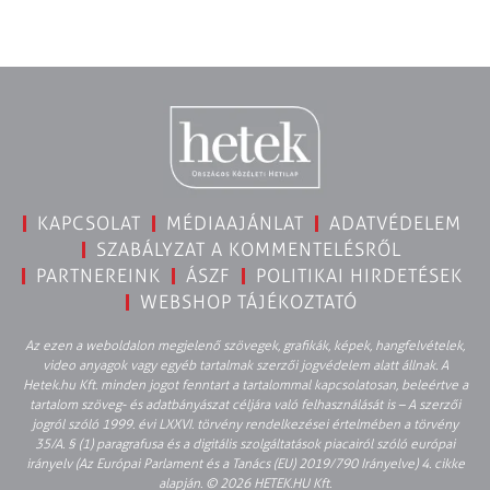
KAPCSOLAT
MÉDIAAJÁNLAT
ADATVÉDELEM
SZABÁLYZAT A KOMMENTELÉSRŐL
PARTNEREINK
ÁSZF
POLITIKAI HIRDETÉSEK
WEBSHOP TÁJÉKOZTATÓ
Az ezen a weboldalon megjelenő szövegek, grafikák, képek, hangfelvételek,
video anyagok vagy egyéb tartalmak szerzői jogvédelem alatt állnak. A
Hetek.hu Kft. minden jogot fenntart a tartalommal kapcsolatosan, beleértve a
tartalom szöveg- és adatbányászat céljára való felhasználását is – A szerzői
jogról szóló 1999. évi LXXVI. törvény rendelkezései értelmében a törvény
35/A. § (1) paragrafusa és a digitális szolgáltatások piacairól szóló európai
irányelv (Az Európai Parlament és a Tanács (EU) 2019/790 Irányelve) 4. cikke
alapján. © 2026 HETEK.HU Kft.