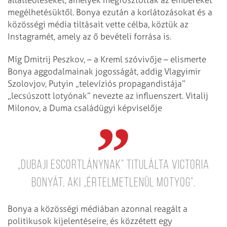
állatleöléseket, amelyek megfosztották az embereket
megélhetésüktől. Bonya ezután a korlátozásokat és a
közösségi média tiltásait vette célba, köztük az
Instagramét, amely az ő bevételi forrása is.
Míg Dmitrij Peszkov, – a Kreml szóvivője – elismerte
Bonya aggodalmainak jogosságát, addig Vlagyimir
Szolovjov, Putyin „televíziós propagandistája”
„lecsúszott lotyónak” nevezte az influenszert. Vitalij
Milonov, a Duma családügyi képviselője
„dubaji escortlánynak” titulálta Victoria
Bonyát, aki „értelmetlenül motyog”.
Bonya a közösségi médiában azonnal reagált a
politikusok kijelentéseire, és közzétett egy