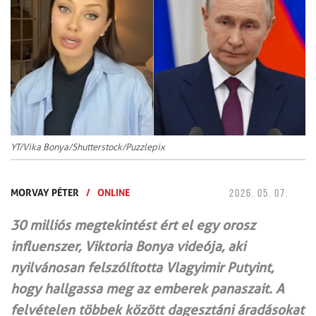
YT/Vika Bonya/Shutterstock/Puzzlepix
MORVAY PÉTER
/
ONLINE
2026. 05. 07.
30 milliós megtekintést ért el egy orosz
influenszer, Viktoria Bonya videója, aki
nyilvánosan felszólította Vlagyimir Putyint,
hogy hallgassa meg az emberek panaszait. A
felvételen többek között dagesztáni áradásokat