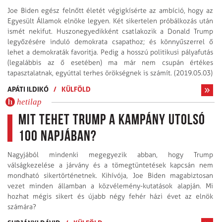
Joe Biden egész felnőtt életét végigkísérte az ambíció, hogy az
Egyesült Államok elnöke legyen. Két sikertelen próbálkozás után
ismét nekifut. Huszonegyedikként csatlakozik a Donald Trump
legyőzésére induló demokrata csapathoz; és könnyűszerrel ő
lehet a demokraták favoritja. Pedig a hosszú politikusi pályafutás
(legalábbis az ő esetében) ma már nem csupán értékes
tapasztalatnak, egyúttal terhes örökségnek is számít. (2019.05.03)
APÁTI ILDIKÓ
/
KÜLFÖLD
hetilap
Mit tehet Trump a kampány utolsó
100 napjában?
Nagyjából mindenki megegyezik abban, hogy Trump
válságkezelése a járvány és a tömegtüntetések kapcsán nem
mondható sikertörténetnek. Kihívója, Joe Biden magabiztosan
vezet minden államban a közvélemény-kutatások alapján. Mi
hozhat mégis sikert és újabb négy fehér házi évet az elnök
számára?