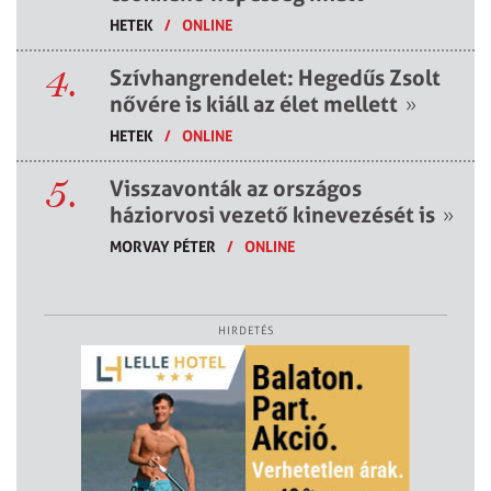
HETEK
/
ONLINE
4.
Szívhangrendelet: Hegedűs Zsolt
nővére is kiáll az élet mellett
»
HETEK
/
ONLINE
5.
Visszavonták az országos
háziorvosi vezető kinevezését is
»
MORVAY PÉTER
/
ONLINE
HIRDETÉS