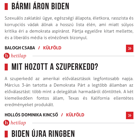
Bármi áron Biden
Szexuális zaklatási ügye, egészségi állapota, életkora, rasszista és
korrupciós vádak állnak a hosszú lista élén, ami miatt súlyos
kritika éri a demokrata aspiránst. Pártja egyelőre kitart mellette,
és a liberális média is elnézőnek bizonyul.
BALOGH CSABA
/
KÜLFÖLD
hetilap
Mit hozott a szuperkedd?
A szuperkedd az amerikai előválasztások legfontosabb napja.
Március 3-án tartotta a Demokrata Párt a legtöbb államban az
előválasztást: több mint a delegáltak harmadáról döntöttek. A két
kiemelkedően fontos állam, Texas és Kalifornia ellentétes
eredményeket produkált.
HOLLÓS DOMINIKA KINCSŐ
/
KÜLFÖLD
hetilap
Biden újra ringben