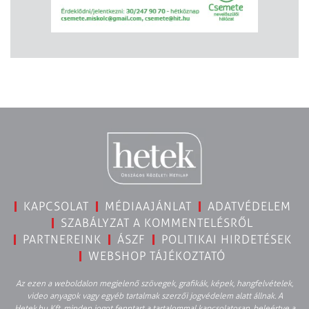
KAPCSOLAT
MÉDIAAJÁNLAT
ADATVÉDELEM
SZABÁLYZAT A KOMMENTELÉSRŐL
PARTNEREINK
ÁSZF
POLITIKAI HIRDETÉSEK
WEBSHOP TÁJÉKOZTATÓ
Az ezen a weboldalon megjelenő szövegek, grafikák, képek, hangfelvételek,
video anyagok vagy egyéb tartalmak szerzői jogvédelem alatt állnak. A
Hetek.hu Kft. minden jogot fenntart a tartalommal kapcsolatosan, beleértve a