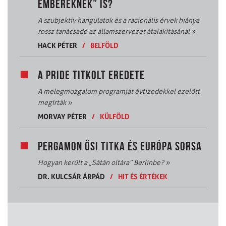
EMBEREKNEK” IS?
A szubjektív hangulatok és a racionális érvek hiánya
rossz tanácsadó az államszervezet átalakításánál
»
HACK PÉTER
/
BELFÖLD
A PRIDE TITKOLT EREDETE
A melegmozgalom programját évtizedekkel ezelőtt
megírták
»
MORVAY PÉTER
/
KÜLFÖLD
PERGAMON ŐSI TITKA ÉS EURÓPA SORSA
Hogyan került a „Sátán oltára” Berlinbe?
»
DR. KULCSÁR ÁRPÁD
/
HIT ÉS ÉRTÉKEK