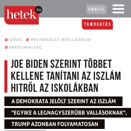
Profil
Támogatás
#
#
IZRAEL
MESTERSÉGES INTELLIGENCIA
#
ENERGIAVÁLSÁG
Joe Biden szerint többet
kellene tanítani az iszlám
hitről az iskolákban
A DEMOKRATA JELÖLT SZERINT AZ ISZLÁM
"EGYIKE A LEGNAGYSZERŰBB VALLÁSOKNAK",
TRUMP AZONBAN FOLYAMATOSAN