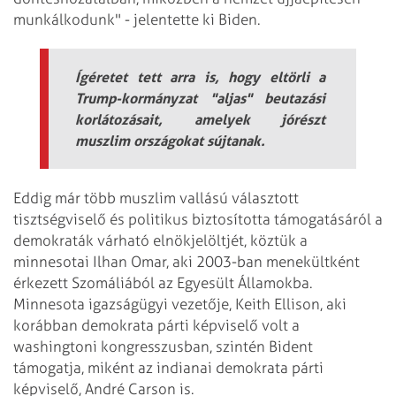
munkálkodunk" - jelentette ki Biden.
Ígéretet tett arra is, hogy eltörli a
Trump-kormányzat "aljas" beutazási
korlátozásait, amelyek jórészt
muszlim országokat sújtanak.
Eddig már több muszlim vallású választott
tisztségviselő és politikus biztosította támogatásáról a
demokraták várható elnökjelöltjét, köztük a
minnesotai Ilhan Omar, aki 2003-ban menekültként
érkezett Szomáliából az Egyesült Államokba.
Minnesota igazságügyi vezetője, Keith Ellison, aki
korábban demokrata párti képviselő volt a
washingtoni kongresszusban, szintén Bident
támogatja, miként az indianai demokrata párti
képviselő, André Carson is.