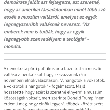
demokrata jelölt azt fejtegette, azt szeretné,
hogy az amerikai társadalomban minél több szó
essék a muszlim vallásról, amelyet az egyik
legnagyszerűbb vallásnak nevezett. "Az
emberek nem is tudják, hogy az egyik
legnagyobb szenvedélyem a teológia" -
mondta.
A demokrata párti politikus arra buzdította a muszlim
vallású amerikaiakat, hogy szavazzanak rá a
novemberi elnökválasztáson. "A hangotok a voksotok,
a voksotok a hangotok" - fogalmazott. Majd
hozzátette, hogy azért is szeretné elnyerni a muszlim
közösségek voksait, mert szerinte Donald Trump "nem
érdemli meg, hogy elnök legyen", többek között azért
sem, mert folyamatosan rossz színben próbálja