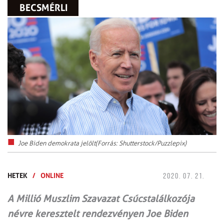
BECSMÉRLI
Joe Biden demokrata jelölt(Forrás: Shutterstock/Puzzlepix)
HETEK
/
ONLINE
2020. 07. 21.
A Millió Muszlim Szavazat Csúcstalálkozója
névre keresztelt rendezvényen Joe Biden