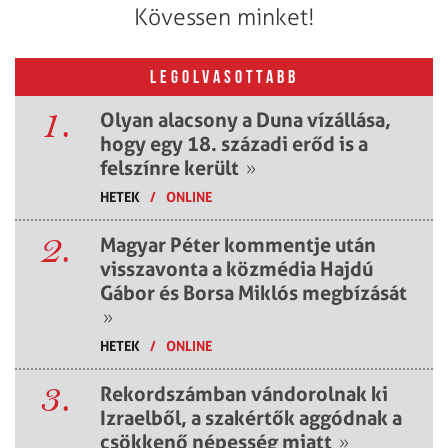
Kövessen minket!
LEGOLVASOTTABB
1.
Olyan alacsony a Duna vízállása,
hogy egy 18. századi erőd is a
felszínre került
»
HETEK
/
ONLINE
2.
Magyar Péter kommentje után
visszavonta a közmédia Hajdú
Gábor és Borsa Miklós megbízását
»
HETEK
/
ONLINE
3.
Rekordszámban vándorolnak ki
Izraelből, a szakértők aggódnak a
csökkenő népesség miatt
»