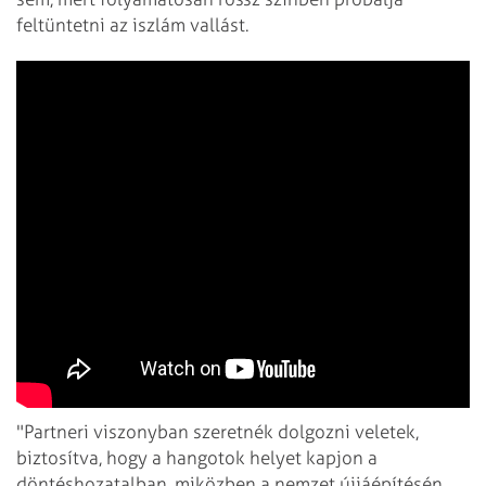
feltüntetni az iszlám vallást.
"Partneri viszonyban szeretnék dolgozni veletek,
biztosítva, hogy a hangotok helyet kapjon a
döntéshozatalban, miközben a nemzet újjáépítésén