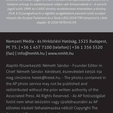
tartalom szöveg- és adatbányászat céljára való felhasználását is – A szerzői
jogról szóló 1999. évi LXXVI. törvény rendelkezései értelmében a törvény
35/A. § (1) paragrafusa és a digitális szolgáltatások piacairól szóló európai
irányelv (Az Európai Parlament és a Tanács (EU) 2019/790 Irányelve) 4. cikke
alapján. © 2026 HETEK.HU Kft.
Nemzeti Média - és Hírközlési Hatóság, 1525 Budapest,
Pf. 75. | +36 1 457 7100 (telefon) | +36 1 356 5520
(fax) |
info@nmhh.hu
| www.nmhh.hu
Alapító-főszerkesztő: Németh Sándor - Founder Editor in
Chief: Németh Sándor. Kérdéseit, észrevételeit kérjük írja
meg címünkre:
hetek@hetek.hu
. - The photos contained in
the AP photo service may not be published and
redistributed without the prior written authority of the
Associated Press. All Rights Reserved. - Az AP fotószolgálat
fotóit nem lehet leközölni vagy újrafelhasználni az AP
előzetes írásbeli felhatalmazása nélkül! Copyright The