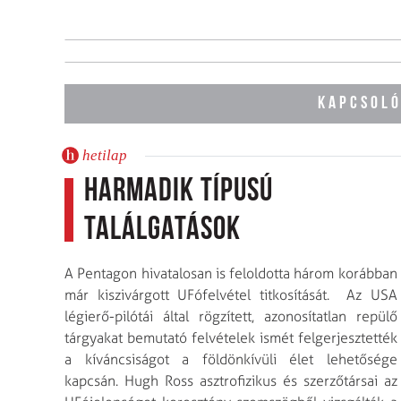
KAPCSOLÓ
hetilap
Harmadik típusú
találgatások
A Pentagon hivatalosan is feloldotta három korábban
már kiszivárgott UFófelvétel titkosítását. Az USA
légierő-pilótái által rögzített, azonosítatlan repülő
tárgyakat bemutató felvételek ismét felgerjesztették
a kíváncsiságot a földönkívüli élet lehetősége
kapcsán. Hugh Ross asztrofizikus és szerzőtársai az