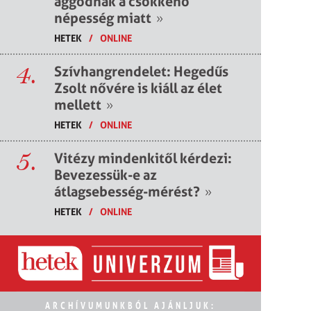
aggódnak a csökkenő
népesség miatt
»
HETEK
/
ONLINE
4.
Szívhangrendelet: Hegedűs
Zsolt nővére is kiáll az élet
mellett
»
HETEK
/
ONLINE
5.
Vitézy mindenkitől kérdezi:
Bevezessük-e az
átlagsebesség-mérést?
»
HETEK
/
ONLINE
ARCHÍVUMUNKBÓL AJÁNLJUK: