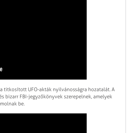
 titkosított UFO-akták nyilvánosságra hozatalát. A
s bizarr FBI-jegyzőkönyvek szerepelnek, amelyek
ámolnak be.