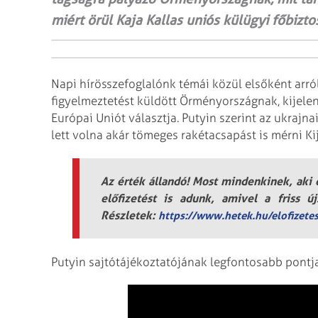
miért örül Kaja Kallas uniós külügyi főbiz
Napi hírösszefoglalónk témái közül elsőként arró
figyelmeztetést küldött Örményországnak, kijelent
Európai Uniót választja. Putyin szerint az ukrajn
lett volna akár tömeges rakétacsapást is mérni 
Az érték állandó! Most mindenkinek, aki e
előfizetést is adunk, amivel a friss ú
Részletek:
https://www.hetek.hu/elofizete
Putyin sajtótájékoztatójának legfontosabb pontj