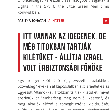
UFójelenséget keresztény szemszögből vizsgálták a
Lights In the Sky & the Little Green Men című
könyvükben.
PASITKA JONATÁN
/
HÁTTÉR
Itt vannak az idegenek, de
még titokban tartják
kilétüket - állítja Izrael
volt űrbiztonsági főnöke
Egy idegenekből álló úgynevezett "Galaktikus
Szövetség" éveken át kapcsolatban állt Izraellel és az
Egyesült Államokkal. Titokban tartják kilétüket, mivel
szerintük az "emberiség még nem áll készen", és
meg akarják előzni a tömeghisztéria kialakulását,
állítja a zsidó állam nyugalmazott űrbiztonsági