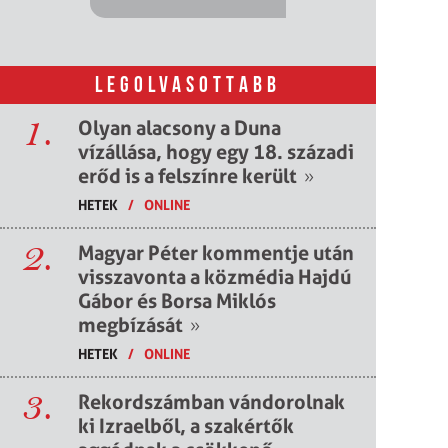
LEGOLVASOTTABB
1.
Olyan alacsony a Duna
vízállása, hogy egy 18. századi
erőd is a felszínre került
»
HETEK
/
ONLINE
2.
Magyar Péter kommentje után
visszavonta a közmédia Hajdú
Gábor és Borsa Miklós
megbízását
»
HETEK
/
ONLINE
3.
Rekordszámban vándorolnak
ki Izraelből, a szakértők