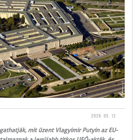
2026. 05. 12.
athatják, mit üzent Vlagyimir Putyin az EU-
talmaznak a legújabb titkos UFÓ-akták, és