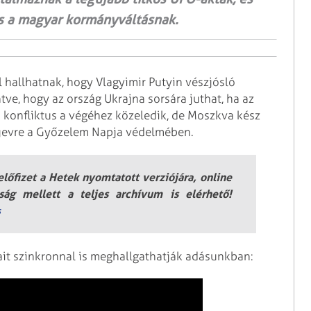
tos a magyar kormányváltásnak.
l hallhatnak, hogy Vlagyimir Putyin vészjósló
ve, hogy az ország Ukrajna sorsára juthat, ha az
ai konfliktus a végéhez közeledik, de Moszkva kész
Kijevre a Győzelem Napja védelmében.
lőfizet a Hetek nyomtatott verziójára, online
jság mellett a teljes archívum is elérhető!
s
ait szinkronnal is meghallgathatják adásunkban: