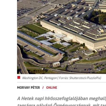
Washington DC, Pentagon ( Forrás: Shutterstock/PuzzlePix)
MORVAY PÉTER
/
ONLINE
A Hetek napi hírösszefoglalójában meghallg
tagságra pályázó Örményországnak, mit tar