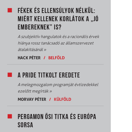
FÉKEK ÉS ELLENSÚLYOK NÉLKÜL:
MIÉRT KELLENEK KORLÁTOK A „JÓ
EMBEREKNEK” IS?
A szubjektív hangulatok és a racionális érvek
hiánya rossz tanácsadó az államszervezet
átalakításánál
»
HACK PÉTER
/
BELFÖLD
A PRIDE TITKOLT EREDETE
A melegmozgalom programját évtizedekkel
ezelőtt megírták
»
MORVAY PÉTER
/
KÜLFÖLD
PERGAMON ŐSI TITKA ÉS EURÓPA
SORSA