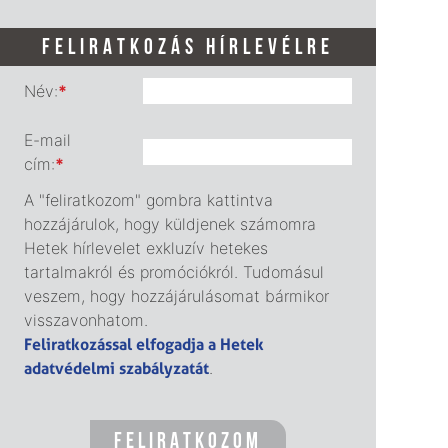
FELIRATKOZÁS HÍRLEVÉLRE
Név:
*
E-mail
cím:
*
A "feliratkozom" gombra kattintva
hozzájárulok, hogy küldjenek számomra
Hetek hírlevelet exkluzív hetekes
tartalmakról és promóciókról. Tudomásul
veszem, hogy hozzájárulásomat bármikor
visszavonhatom.
Feliratkozással elfogadja a Hetek
adatvédelmi szabályzatát
.