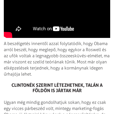
A beszélgetés innentől azzal folytatódik, hogy Obama
arról beszél, hogy meglepő, hogy egykor a Roswell és
az ufók voltak a legnagyobb összeesküvés-elmélet, ma
már viszont ez szelíd teóriának tűnik. Most már olyan
elképzelések terjednek, hogy a kormánynak idegen
űrhajója lehet.
CLINTONÉK SZERINT LÉTEZHETNEK, TALÁN A
FÖLDÖN IS JÁRTAK MÁR
Ugyan még mindig gondolhatjuk sokan, hogy ez csak
egy vicces párbeszéd volt, mintegy marketing-fogás