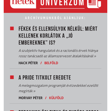
ARCHÍVUMUNKBÓL AJÁNLJUK:
FÉKEK ÉS ELLENSÚLYOK NÉLKÜL: MIÉRT
KELLENEK KORLÁTOK A „JÓ
EMBEREKNEK” IS?
A szubjektív hangulatok és a racionális érvek hiánya
rossz tanácsadó az államszervezet átalakításánál
»
HACK PÉTER
/
BELFÖLD
A PRIDE TITKOLT EREDETE
A melegmozgalom programját évtizedekkel ezelőtt
megírták
»
MORVAY PÉTER
/
KÜLFÖLD