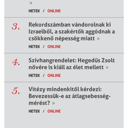
»
HETEK
/
ONLINE
3.
Rekordszámban vándorolnak ki
Izraelből, a szakértők aggódnak a
csökkenő népesség miatt
»
HETEK
/
ONLINE
4.
Szívhangrendelet: Hegedűs Zsolt
nővére is kiáll az élet mellett
»
HETEK
/
ONLINE
5.
Vitézy mindenkitől kérdezi:
Bevezessük-e az átlagsebesség-
mérést?
»
HETEK
/
ONLINE