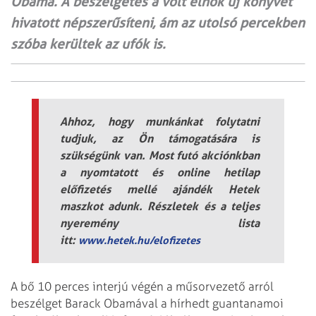
Obama. A beszélgetés a volt elnök új könyvét
hivatott népszerűsíteni, ám az utolsó percekben
szóba kerültek az ufók is.
Ahhoz, hogy munkánkat folytatni
tudjuk, az Ön támogatására is
szükségünk van. Most futó akciónkban
a nyomtatott és online hetilap
előfizetés mellé ajándék Hetek
maszkot adunk. Részletek és a teljes
nyeremény lista
itt:
www.hetek.hu/elofizetes
A bő 10 perces interjú végén a műsorvezető arról
beszélget Barack Obamával a hírhedt guantanamoi