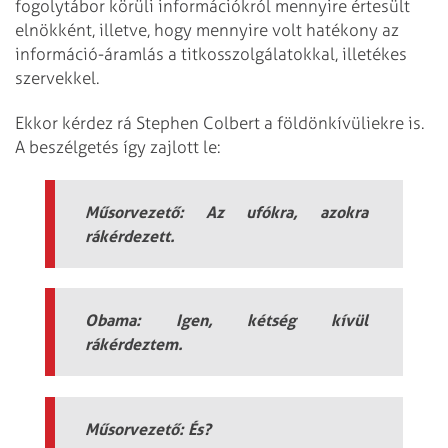
fogolytábor körüli információkról mennyire értesült
elnökként, illetve, hogy mennyire volt hatékony az
információ-áramlás a titkosszolgálatokkal, illetékes
szervekkel.
Ekkor kérdez rá Stephen Colbert a földönkívüliekre is.
A beszélgetés így zajlott le:
Műsorvezető: Az ufókra, azokra
rákérdezett.
Obama: Igen, kétség kívül
rákérdeztem.
Műsorvezető: És?