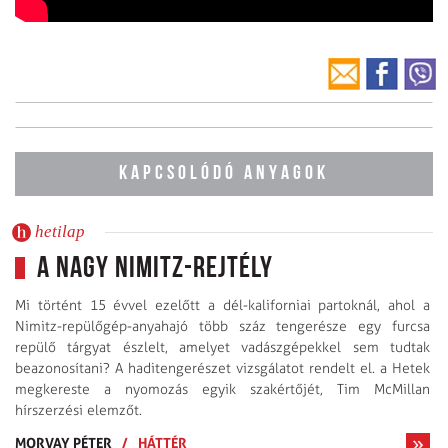
KAPCSOLÓDÓ ANYAGOK
hetilap
A nagy Nimitz-rejtély
Mi történt 15 évvel ezelőtt a dél-kaliforniai partoknál, ahol a
Nimitz-repülőgép-anyahajó több száz tengerésze egy furcsa
repülő tárgyat észlelt, amelyet vadászgépekkel sem tudtak
beazonosítani? A haditengerészet vizsgálatot rendelt el. a Hetek
megkereste a nyomozás egyik szakértőjét, Tim McMillan
hírszerzési elemzőt.
MORVAY PÉTER
/
HÁTTÉR