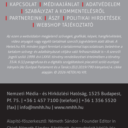
KAPCSOLAT
MÉDIAAJÁNLAT
ADATVÉDELEM
SZABÁLYZAT A KOMMENTELÉSRŐL
PARTNEREINK
ÁSZF
POLITIKAI HIRDETÉSEK
WEBSHOP TÁJÉKOZTATÓ
Az ezen a weboldalon megjelenő szövegek, grafikák, képek, hangfelvételek,
video anyagok vagy egyéb tartalmak szerzői jogvédelem alatt állnak. A
Hetek.hu Kft. minden jogot fenntart a tartalommal kapcsolatosan, beleértve a
tartalom szöveg- és adatbányászat céljára való felhasználását is – A szerzői
jogról szóló 1999. évi LXXVI. törvény rendelkezései értelmében a törvény
35/A. § (1) paragrafusa és a digitális szolgáltatások piacairól szóló európai
irányelv (Az Európai Parlament és a Tanács (EU) 2019/790 Irányelve) 4. cikke
alapján. © 2026 HETEK.HU Kft.
Nemzeti Média - és Hírközlési Hatóság, 1525 Budapest,
Pf. 75. | +36 1 457 7100 (telefon) | +36 1 356 5520
(fax) |
info@nmhh.hu
| www.nmhh.hu
Alapító-főszerkesztő: Németh Sándor - Founder Editor in
Chief: Németh Sándor. Kérdéseit, észrevételeit kérjük írja