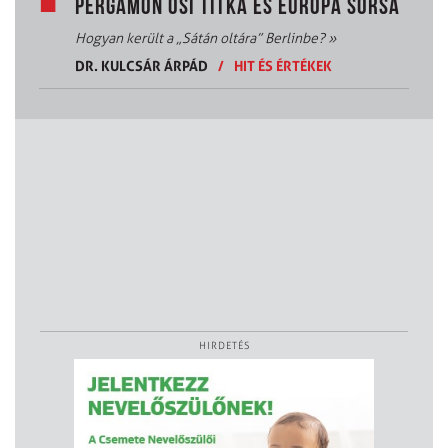
PERGAMON ŐSI TITKA ÉS EURÓPA SORSA
Hogyan került a „Sátán oltára” Berlinbe?
»
DR. KULCSÁR ÁRPÁD
/
HIT ÉS ÉRTÉKEK
HIRDETÉS