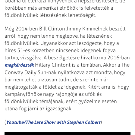
Obama új életrajzi könyvének a népszerűsítésére, de
korábban más amerikai elnökök is felvetették a
földönkívüliek létezésének lehetőségét.
Még 2014-ben Bill Clinton Jimmy Kimmelnek beszélt
arról, hogy nem lenne meglepve, ha léteznének
földönkívüliek. Ugyanakkor azt leszögezte, hogy a
híres 51-es körzetben nincsenek idegenek fogva
tartva, vizsgálva. A beszélgetésre hivatkozva 2016-ban
Hillary Clintont is a témában. Akkor a The
megkérdezték
Conway Daily Sun-nak nyilatkozva azt mondta, hogy
bár nem lehet biztosan tudni, de szerinte már
meglátogatták a földet az idegenek. Kitért arra is, hogy
kampányfőnöke nagy rajongója az ufók és
földönkívüliek témájának, ezért győzelme esetén
utána fog járni az igazságnak.
(
)
Youtube/The Late Show with Stephen Colbert