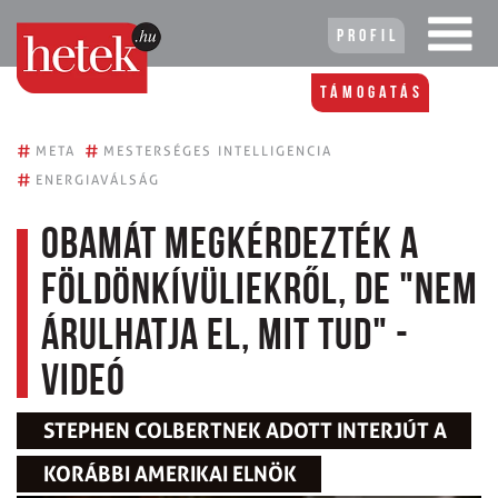
Profil
Támogatás
#
#
META
MESTERSÉGES INTELLIGENCIA
#
ENERGIAVÁLSÁG
Obamát megkérdezték a
földönkívüliekről, de "nem
árulhatja el, mit tud" -
videó
STEPHEN COLBERTNEK ADOTT INTERJÚT A
KORÁBBI AMERIKAI ELNÖK