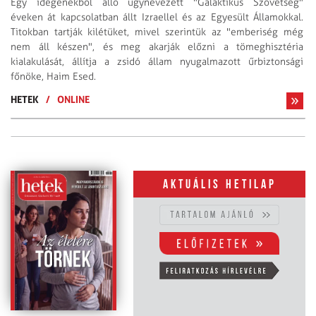
Egy idegenekből álló úgynevezett "Galaktikus Szövetség"
éveken át kapcsolatban állt Izraellel és az Egyesült Államokkal.
Titokban tartják kilétüket, mivel szerintük az "emberiség még
nem áll készen", és meg akarják előzni a tömeghisztéria
kialakulását, állítja a zsidó állam nyugalmazott űrbiztonsági
főnöke, Haim Esed.
HETEK
/
ONLINE
Aktuális hetilap