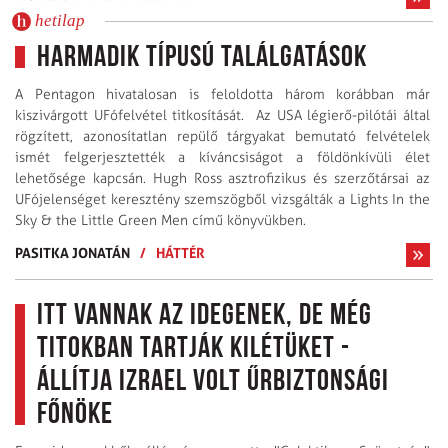
hetilap
Harmadik típusú találgatások
A Pentagon hivatalosan is feloldotta három korábban már
kiszivárgott UFófelvétel titkosítását. Az USA légierő-pilótái által
rögzített, azonosítatlan repülő tárgyakat bemutató felvételek
ismét felgerjesztették a kíváncsiságot a földönkívüli élet
lehetősége kapcsán. Hugh Ross asztrofizikus és szerzőtársai az
UFójelenséget keresztény szemszögből vizsgálták a Lights In the
Sky & the Little Green Men című könyvükben.
PASITKA JONATÁN
/
HÁTTÉR
Itt vannak az idegenek, de még
titokban tartják kilétüket -
állítja Izrael volt űrbiztonsági
főnöke