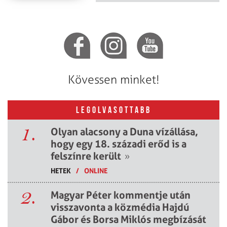
Kövessen minket!
LEGOLVASOTTABB
1.
Olyan alacsony a Duna vízállása,
hogy egy 18. századi erőd is a
felszínre került
»
HETEK
/
ONLINE
2.
Magyar Péter kommentje után
visszavonta a közmédia Hajdú
Gábor és Borsa Miklós megbízását