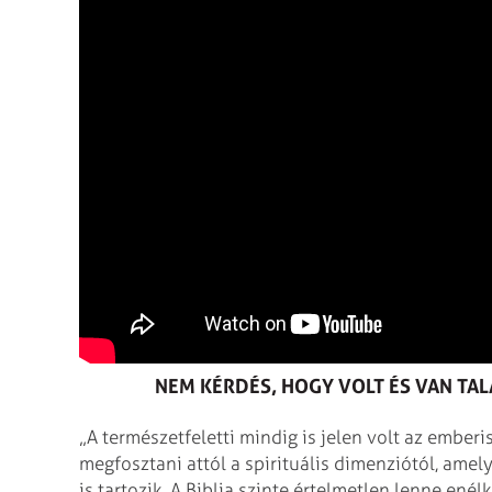
NEM KÉRDÉS, HOGY VOLT ÉS VAN TA
„A természetfeletti mindig is jelen volt az embe
megfosztani attól a spirituális dimenziótól, amel
is tartozik. A Biblia szinte értelmetlen lenne en