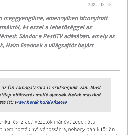
2020. 12. 12.
en meggyengülne, amennyiben bizonyított
rmákról, és ezzel a lehetőséggel az
Németh Sándor a PestiTV adásában, amely az
ek, Haim Esednek a világsajtót bejárt
 az Ön támogatására is szükségünk van. Most
etilap előfizetés mellé ajándék Hetek maszkot
ta itt:
www.hetek.hu/elofizetes
erikai és izraeli vezetők már évtizedek óta
zt nem hozták nyilvánosságra, nehogy pánik törjön