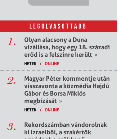
LEGOLVASOTTABB
1.
Olyan alacsony a Duna
vízállása, hogy egy 18. századi
erőd is a felszínre került
»
HETEK
/
ONLINE
2.
Magyar Péter kommentje után
visszavonta a közmédia Hajdú
Gábor és Borsa Miklós
megbízását
»
HETEK
/
ONLINE
3.
Rekordszámban vándorolnak
ki Izraelből, a szakértők