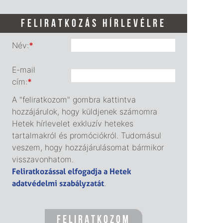
FELIRATKOZÁS HÍRLEVÉLRE
Név:
*
E-mail
cím:
*
A "feliratkozom" gombra kattintva
hozzájárulok, hogy küldjenek számomra
Hetek hírlevelet exkluzív hetekes
tartalmakról és promóciókról. Tudomásul
veszem, hogy hozzájárulásomat bármikor
visszavonhatom.
Feliratkozással elfogadja a Hetek
adatvédelmi szabályzatát
.