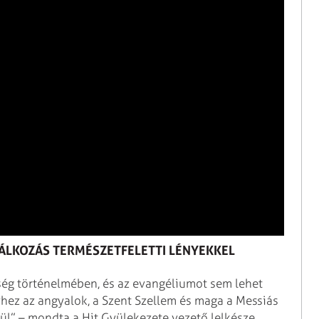
LÁLKOZÁS TERMÉSZETFELETTI LÉNYEKKEL
riség történelmében, és az evangéliumot sem lehet
yhez az angyalok, a Szent Szellem és maga a Messiás
élkül” – mondta a Hit Gyülekezete vezető lelkésze