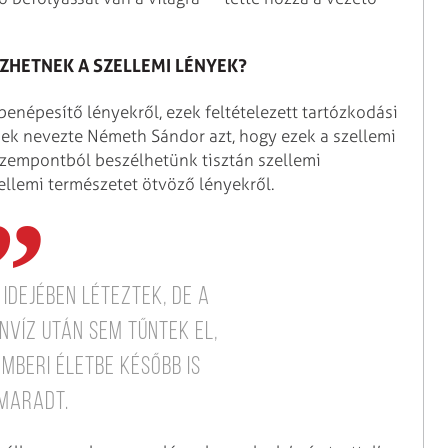
ZHETNEK A SZELLEMI LÉNYEK?
 benépesítő lényekről, ezek feltételezett tartózkodási
nek nevezte Németh Sándor azt, hogy ezek a szellemi
szempontból beszélhetünk tisztán szellemi
zellemi természetet ötvöző lényekről.
idejében léteztek, de a
nvíz után sem tűntek el,
mberi életbe később is
maradt.