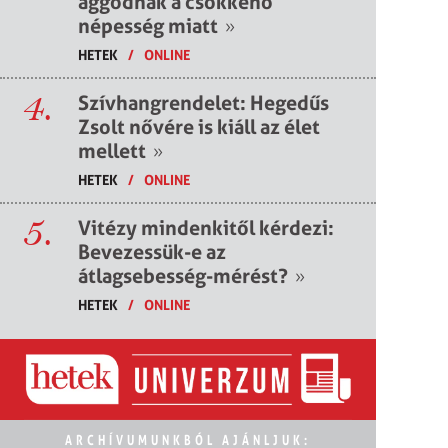
aggódnak a csökkenő
népesség miatt
»
HETEK
/
ONLINE
4.
Szívhangrendelet: Hegedűs
Zsolt nővére is kiáll az élet
mellett
»
HETEK
/
ONLINE
5.
Vitézy mindenkitől kérdezi:
Bevezessük-e az
átlagsebesség-mérést?
»
HETEK
/
ONLINE
ARCHÍVUMUNKBÓL AJÁNLJUK: