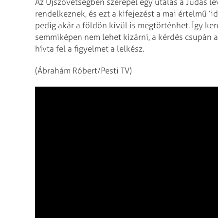
Az Újszövetségben szerepel egy utalás a Júdás lev
rendelkeznek, és ezt a kifejezést a mai értelmű ’id
pedig akár a földön kívül is megtörténhet. Így ke
semmiképen nem lehet kizárni, a kérdés csupán az
hívta fel a figyelmet a lelkész.
(Ábrahám Róbert/Pesti TV)