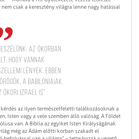
 nem csak a keresztény világra lenne nagy hatással
beszélünk: az ókorban
lt, hogy vannak
szellemi lények, ebben
örögök, a babilóniaiak,
 ókori Izrael is”
érdés az ilyen természetfeletti találkozásoknak a
n, Isten vagy a vele szemben álló valóság. A Földet
pólusa van. A Biblia az egyiket Isten Királyságának
világ még az Ádám előtti korban szakadt el
befolyással van a világra” – tette hozzá a vezető