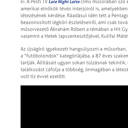
ki. A Pesti TV
című műsorában szó e
Late Night Latte
amerikai elnökök tévés interjúiról is, amelyekbe
létezésének kérdése. Ráadásul idén tett a Pentag
beazonosított légköri észleléseiről, ami csak tová
műsorvezető Ábrahám Róbert a témában a Hit Gyü
valamint a Hetek lapszerkesztőjével, Kulifai Máté
Az újságíró igyekezett hangsúlyozni a műsorba
a "futóbolondok" kategóriájába, a 87 éves szakem
tartják. Állításait ugyan sokan túlzásnak tekintik
találkozást cáfolja a többség, önmagában a létez
volt tíz évvel ezelőtt.