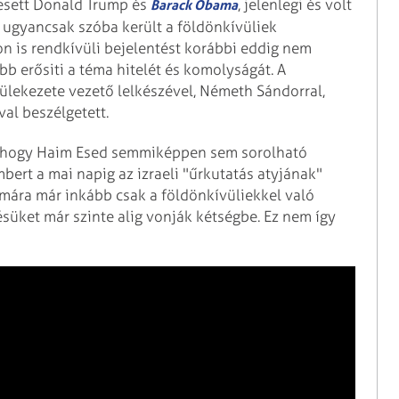
sett Donald Trump és
, jelenlegi és volt
Barack Obama
n ugyancsak szóba került a földönkívüliek
on is rendkívüli bejelentést korábbi eddig nem
bb erősiti a téma hitelét és komolyságát. A
lekezete vezető lelkészével, Németh Sándorral,
val beszélgetett.
n, hogy Haim Esed semmiképpen sem sorolható
bert a mai napig az izraeli "űrkutatás atyjának"
, mára már inkább csak a földönkívüliekkel való
ésüket már szinte alig vonják kétségbe. Ez nem így