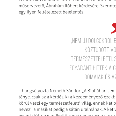
műsorvezető, Ábrahám Róbert kérdésére. Szerinte
egy ilyen feltételezett bejelentés.
„Nem új dolgokról 
köztudott vo
természetfeletti, 
egyaránt hittek a g
rómaiak és az
– hangsúlyozta Németh Sándor. „A Bibliában sem k
ténye, csak az a kérdés, ki a kezdeményező ezekbe
körül veszi egy természetfeletti világ, ennek két 
nevezi, a másikat pedig a sátán uralmának. A két 
egymástól, de mindkettő a mai napig meghatározó 