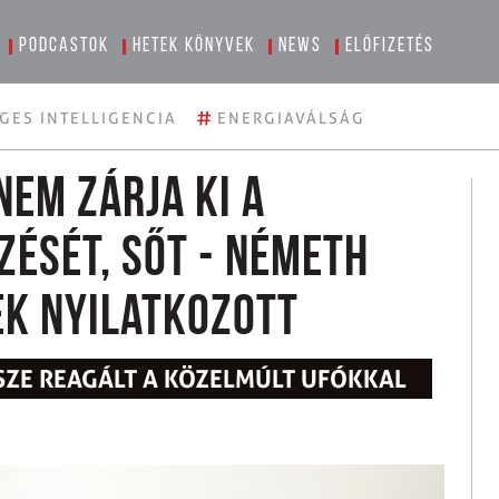
Podcastok
Hetek könyvek
News
Előfizetés
#
GES INTELLIGENCIA
ENERGIAVÁLSÁG
nem zárja ki a
zését, sőt - Németh
ek nyilatkozott
SZE REAGÁLT A KÖZELMÚLT UFÓKKAL