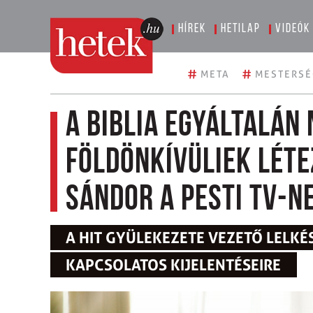
Hírek
Hetilap
Videók
#
#
META
MESTERSÉ
A Biblia egyáltalán 
földönkívüliek léte
Sándor a Pesti TV-n
A HIT GYÜLEKEZETE VEZETŐ LELKÉ
KAPCSOLATOS KIJELENTÉSEIRE