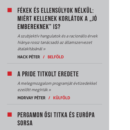
FÉKEK ÉS ELLENSÚLYOK NÉLKÜL:
MIÉRT KELLENEK KORLÁTOK A „JÓ
EMBEREKNEK” IS?
A szubjektív hangulatok és a racionális érvek
hiánya rossz tanácsadó az államszervezet
átalakításánál
»
HACK PÉTER
/
BELFÖLD
A PRIDE TITKOLT EREDETE
A melegmozgalom programját évtizedekkel
ezelőtt megírták
»
MORVAY PÉTER
/
KÜLFÖLD
PERGAMON ŐSI TITKA ÉS EURÓPA
SORSA