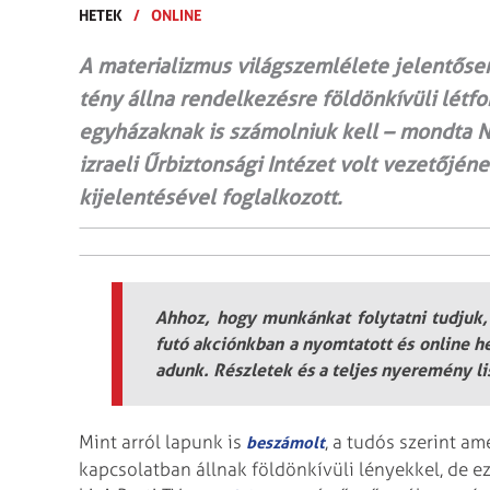
HETEK
/
ONLINE
A materializmus világszemlélete jelentős
tény állna rendelkezésre földönkívüli létfo
egyházaknak is számolniuk kell – mondta 
izraeli Űrbiztonsági Intézet volt vezetőjén
kijelentésével foglalkozott.
Ahhoz, hogy munkánkat folytatni tudjuk,
futó akciónkban a nyomtatott és online h
adunk. Részletek és a teljes nyeremény lis
Mint arról lapunk is
, a tudós szerint am
beszámolt
kapcsolatban állnak földönkívüli lényekkel, de e