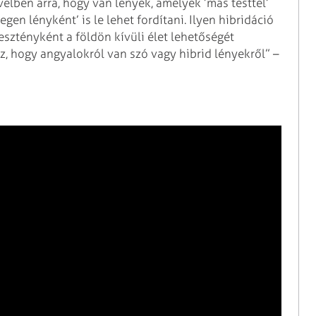
élben arra, hogy van lények, amelyek ’más testtel’
egen lényként’ is le lehet fordítani. Ilyen hibridáció
resztényként a földön kívüli élet lehetőségét
, hogy angyalokról van szó vagy hibrid lényekről” –