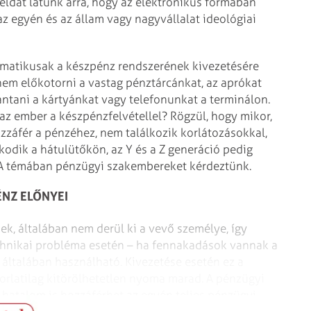
példát látunk arra, hogy az elektronikus formában
az egyén és az állam vagy nagyvállalat ideológiai
ematikusak a készpénz rendszerének kivezetésére
nem előkotorni a vastag pénztárcánkat, az aprókat
antani a kártyánkat vagy telefonunkat a terminálon.
 az ember a készpénzfelvétellel? Rögzül, hogy mikor,
zzáfér a pénzéhez, nem találkozik korlátozásokkal,
lkodik a hátulütőkön, az Y és a Z generáció pedig
 A témában pénzügyi szakembereket kérdeztünk.
ÉNZ ELŐNYEI
, általában nem derül ki a vevő személye, így
chnikai probléma esetén – ha fennakadások vannak a
 általában használható. Kivezetése esetén ez a
korlatilag kitörölhetetlen nyoma marad. A pénzügyi
ai hatalom is hozzáférhet az egyén teljes pénzügyi