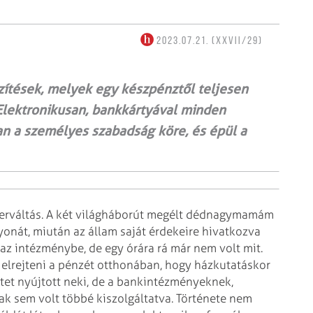
2023.07.21. (XXVII/29)
ítések, melyek egy készpénztől teljesen
Elektronikusan, bankkártyával minden
n a személyes szabadság köre, és épül a
zerváltás. A két világháborút megélt dédnagymamám
yonát, miután az állam saját érdekeire hivatkozva
 az intézménybe, de egy órára rá már nem volt mit.
 elrejteni a pénzét otthonában, hogy házkutatáskor
etet nyújtott neki, de a bankintézményeknek,
ak sem volt többé kiszolgáltatva. Története nem