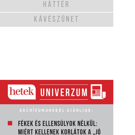
HÁTTÉR
KÁVÉSZÜNET
ARCHÍVUMUNKBÓL AJÁNLJUK:
FÉKEK ÉS ELLENSÚLYOK NÉLKÜL:
MIÉRT KELLENEK KORLÁTOK A „JÓ