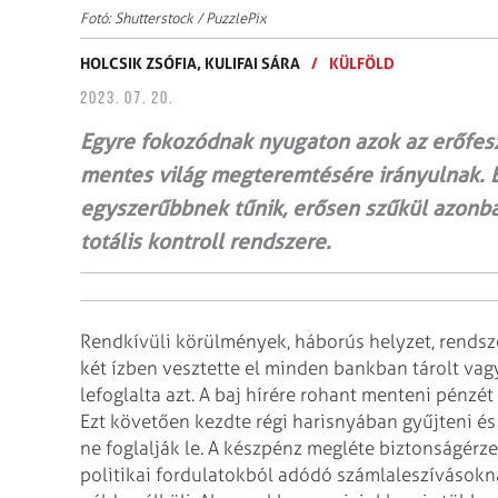
Fotó: Shutterstock / PuzzlePix
HOLCSIK ZSÓFIA,
KULIFAI SÁRA
/
KÜLFÖLD
2023. 07. 20.
Egyre fokozódnak nyugaton azok az erőfesz
mentes világ megteremtésére irányulnak. 
egyszerűbbnek tűnik, erősen szűkül azonba
totális kontroll rendszere.
Rendkívüli körülmények, háborús helyzet, rends
két ízben vesztette el minden bankban tárolt vag
lefoglalta azt. A baj hírére rohant menteni pénzét
Ezt követően kezdte régi harisnyában gyűjteni és
ne foglalják le. A készpénz megléte biztonságérz
politikai fordulatokból adódó számlaleszívásokn