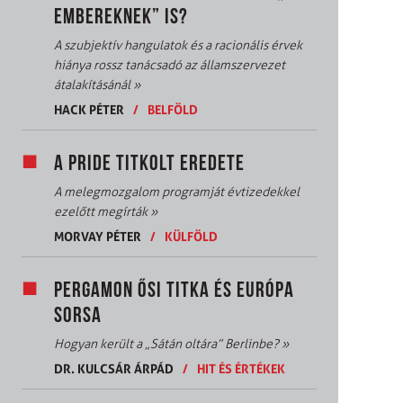
EMBEREKNEK” IS?
A szubjektív hangulatok és a racionális érvek
hiánya rossz tanácsadó az államszervezet
átalakításánál
»
HACK PÉTER
/
BELFÖLD
A PRIDE TITKOLT EREDETE
A melegmozgalom programját évtizedekkel
ezelőtt megírták
»
MORVAY PÉTER
/
KÜLFÖLD
PERGAMON ŐSI TITKA ÉS EURÓPA
SORSA
Hogyan került a „Sátán oltára” Berlinbe?
»
DR. KULCSÁR ÁRPÁD
/
HIT ÉS ÉRTÉKEK