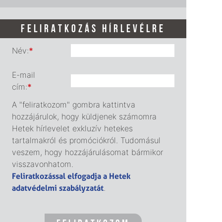
FELIRATKOZÁS HÍRLEVÉLRE
Név:
*
E-mail
cím:
*
A "feliratkozom" gombra kattintva
hozzájárulok, hogy küldjenek számomra
Hetek hírlevelet exkluzív hetekes
tartalmakról és promóciókról. Tudomásul
veszem, hogy hozzájárulásomat bármikor
visszavonhatom.
Feliratkozással elfogadja a Hetek
adatvédelmi szabályzatát
.