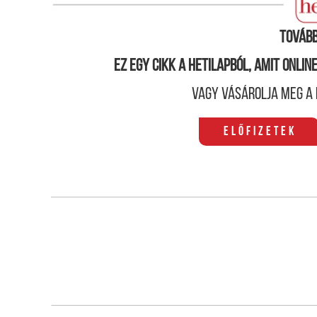
történetéhez, felügyelheti, és akár korlátozhatja is
Tovább
Ez egy cikk a hetilapból, amit onli
Vagy vásárolja meg a 
Előfizetek