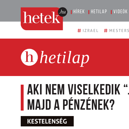
Hírek
Hetilap
Videók
#
#
IZRAEL
MESTERS
hetilap
Aki nem viselkedik “
majd a pénzének?
KESTELENSÉG