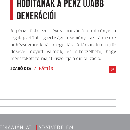
Hódítanak a pénz újabb
generációi
A pénz több ezer éves innováció eredménye: a
legalapvetőbb gazdasági esemény, az árucsere
nehéz­ségeire kínált megoldást. A társadalom fejlő­
désével együtt változik, és elképzelhető, hogy
megszokott formáját kiszorítja a digitalizáció.
SZABÓ DEA
/
HÁTTÉR
ÉDIAAJÁNLAT
ADATVÉDELEM