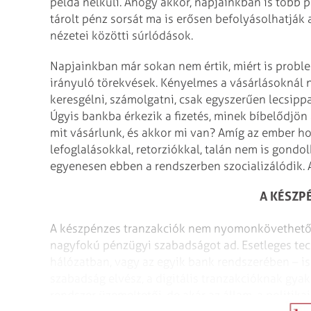
példa nélküli. Ahogy akkor, napjainkban is több 
tárolt pénz sorsát ma is erősen befolyásolhatják 
nézetei közötti súrlódások.
Napjainkban már sokan nem értik, miért is probl
irányuló törekvések. Kényelmes a vásárlásoknál 
keresgélni, számolgatni, csak egyszerűen lecsipp
Úgyis bankba érkezik a fizetés, minek bíbelődjön
mit vásárlunk, és akkor mi van? Amíg az ember ho
lefoglalásokkal, retorziókkal, talán nem is gondo
egyenesen ebben a rendszerben szocializálódik.
A KÉSZP
A készpénzes tranzakciók nem nyomonkövethetőek
nagyfokú pénzügyi szabadságot ad. Esetleges te
hálózatban, vagy az egyik bank rendszerében – is
szabadság elvész, a digitális tranz­akcióknak gya
rendszer üzemeltetői, de akár az állam, a politik