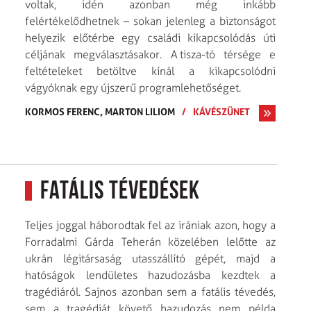
voltak, idén azonban még inkább
felértékelődhetnek – sokan jelenleg a biztonságot
helyezik előtérbe egy családi kikapcsolódás úti
céljának megválasztásakor. A tisza-tó térsége e
feltételeket betöltve kínál a kikapcsolódni
vágyóknak egy újszerű programlehetőséget.
KORMOS FERENC,
MARTON LILIOM
/
KÁVÉSZÜNET
Fatális tévedések
Teljes joggal háborodtak fel az irániak azon, hogy a
Forradalmi Gárda Teherán közelében lelőtte az
ukrán légitársaság utasszállító gépét, majd a
hatóságok lendületes hazudozásba kezdtek a
tragédiáról. Sajnos azonban sem a fatális tévedés,
sem a tragédiát követő hazudozás nem példa