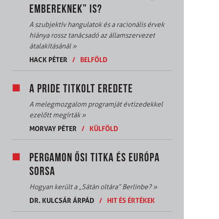
EMBEREKNEK” IS?
A szubjektív hangulatok és a racionális érvek
hiánya rossz tanácsadó az államszervezet
átalakításánál
»
HACK PÉTER
/
BELFÖLD
A PRIDE TITKOLT EREDETE
A melegmozgalom programját évtizedekkel
ezelőtt megírták
»
MORVAY PÉTER
/
KÜLFÖLD
PERGAMON ŐSI TITKA ÉS EURÓPA
SORSA
Hogyan került a „Sátán oltára” Berlinbe?
»
DR. KULCSÁR ÁRPÁD
/
HIT ÉS ÉRTÉKEK