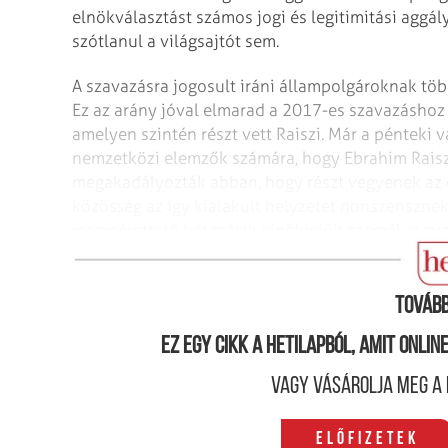
elnökválasztást számos jogi és legitimitási agg
szótlanul a világsajtót sem.
A szavazásra jogosult iráni állampolgároknak töb
Ez az arány jóval elmarad a 2017-es szavazáshoz 
amelyen szintén részt vett Raiszi. Már a pénteki 
nemzetközi elemzők számára, hogy Ebrahim Raisz
megakadályozták abban, hogy részt vegyenek az 
közösség az így kialakult helyzetet nonszenszne
megmérettető hét másik elnökjelölt személye gyako
társadalom széles rétegei előtt, tehát nem is jele
Tovább
Ez egy cikk a hetilapból, amit onli
Vagy vásárolja meg a 
Előfizetek