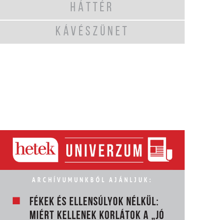
HÁTTÉR
KÁVÉSZÜNET
ARCHÍVUMUNKBÓL AJÁNLJUK:
FÉKEK ÉS ELLENSÚLYOK NÉLKÜL:
MIÉRT KELLENEK KORLÁTOK A „JÓ