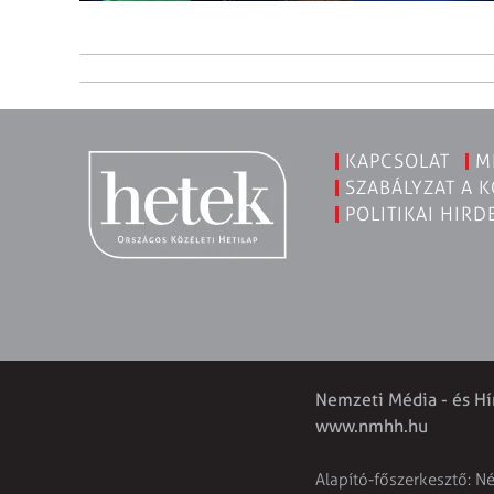
KAPCSOLAT
M
SZABÁLYZAT A 
POLITIKAI HIRD
Nemzeti Média - és Hí
www.nmhh.hu
Alapító-főszerkesztő: N