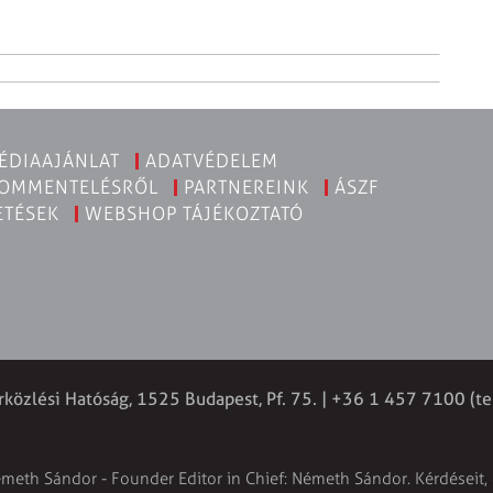
ÉDIAAJÁNLAT
ADATVÉDELEM
KOMMENTELÉSRŐL
PARTNEREINK
ÁSZF
ETÉSEK
WEBSHOP TÁJÉKOZTATÓ
rközlési Hatóság, 1525 Budapest, Pf. 75. | +36 1 457 7100 (te
émeth Sándor - Founder Editor in Chief: Németh Sándor. Kérdéseit, 