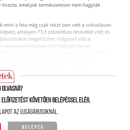
ály övezte, amelyek természetesen nem hagyták
b mint a fele még csak részt sem vett a voksoláson.
képest, amelyen 73,3 százalékos részvétel volt, és
választásokat megelőzően világossá vált a
i valamennyi esélyes kihívóját gondosan
elnöki székért vívott küzdelemben. A nemzetközi
k nevezte. A választási kampányban magát
rlatilag teljesen ismeretlen volt az iráni
ntettek valós veszélyt Raiszi számára.
 olvasná?
ne előfizetést követően belépéssel elér.
lapot az újságárusoknál.
Belépek