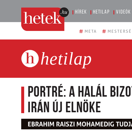
Hírek
Hetilap
Videók
#
#
META
MESTERSÉ
hetilap
Portré: a Halál Biz
Irán új elnöke
EBRAHIM RAISZI MOHAMEDIG TUDJA