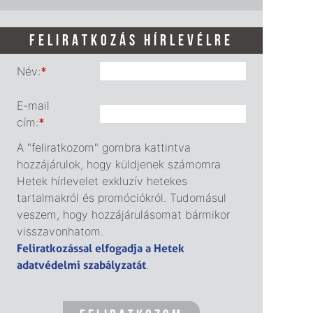
FELIRATKOZÁS HÍRLEVÉLRE
Név:
*
E-mail
cím:
*
A "feliratkozom" gombra kattintva
hozzájárulok, hogy küldjenek számomra
Hetek hírlevelet exkluzív hetekes
tartalmakról és promóciókról. Tudomásul
veszem, hogy hozzájárulásomat bármikor
visszavonhatom.
Feliratkozással elfogadja a Hetek
adatvédelmi szabályzatát
.