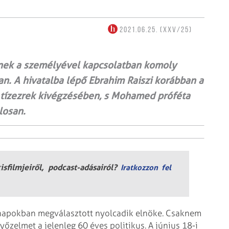
2021.06.25. (XXV/25)
kinek a személyével kapcsolatban komoly
n. A hivatalba lépő Ebrahim Raiszi korábban a
t tízezrek kivégzésében, s Mohamed próféta
losan.
sfilmjeiről, podcast-adásairól?
Iratkozzon fel
n napokban megválasztott nyolcadik elnöke. Csaknem
őzelmet a jelenleg 60 éves politikus. A június 18-i