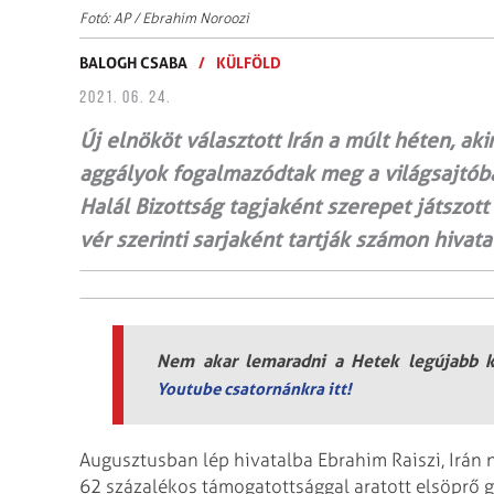
Fotó: AP / Ebrahim Noroozi
BALOGH CSABA
/
KÜLFÖLD
2021. 06. 24.
Új elnököt választott Irán a múlt héten, a
aggályok fogalmazódtak meg a világsajtóba
Halál Bizottság tagjaként szerepet játszot
vér szerinti sarjaként tartják számon hivata
Nem akar lemaradni a Hetek legújabb ki
Youtube csatornánkra itt!
Augusztusban lép hivatalba Ebrahim Raiszi, Irá
62 százalékos támogatottsággal aratott elsöprő gy