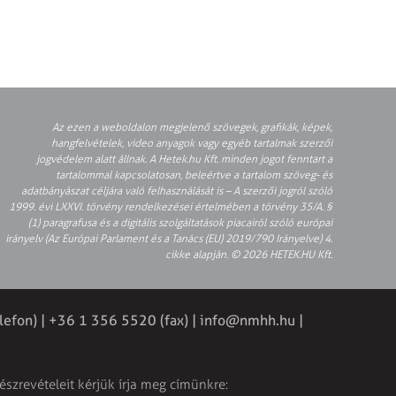
Az ezen a weboldalon megjelenő szövegek, grafikák, képek,
hangfelvételek, video anyagok vagy egyéb tartalmak szerzői
jogvédelem alatt állnak. A Hetek.hu Kft. minden jogot fenntart a
tartalommal kapcsolatosan, beleértve a tartalom szöveg- és
adatbányászat céljára való felhasználását is – A szerzői jogról szóló
1999. évi LXXVI. törvény rendelkezései értelmében a törvény 35/A. §
(1) paragrafusa és a digitális szolgáltatások piacairól szóló európai
irányelv (Az Európai Parlament és a Tanács (EU) 2019/790 Irányelve) 4.
cikke alapján. © 2026 HETEK.HU Kft.
lefon) | +36 1 356 5520 (fax) |
info@nmhh.hu
|
észrevételeit kérjük írja meg címünkre: