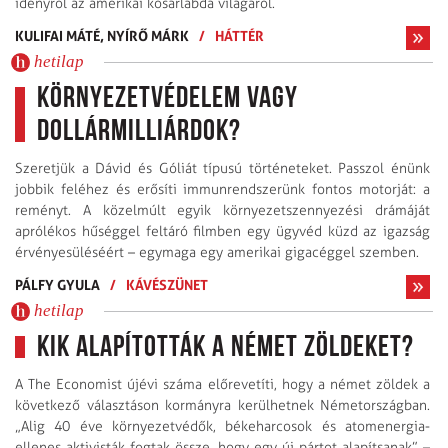
idényrõl az amerikai kosárlabda világáról.
KULIFAI MÁTÉ,
NYÍRŐ MÁRK
/
HÁTTÉR
hetilap
Környezetvédelem vagy
dollármilliárdok?
Szeretjük a Dávid és Góliát típusú történeteket. Passzol énünk
jobbik feléhez és erősíti immunrendszerünk fontos motorját: a
reményt. A közelmúlt egyik környezetszennyezési drámáját
aprólékos hűséggel feltáró filmben egy ügyvéd küzd az igazság
érvényesüléséért – egymaga egy amerikai gigacéggel szemben.
PÁLFY GYULA
/
KÁVÉSZÜNET
hetilap
Kik alapították a német Zöldeket?
A The Economist újévi száma előrevetíti, hogy a német zöldek a
következő választáson kormányra kerülhetnek Németországban.
„Alig 40 éve környezetvédők, békeharcosok és atomenergia-
ellenes aktivisták fogtak össze, hogy egy új pártot alapítsanak” –