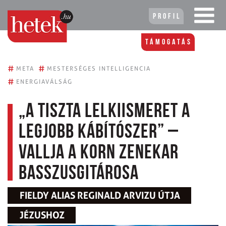
Profil
Támogatás
#
#
META
MESTERSÉGES INTELLIGENCIA
#
ENERGIAVÁLSÁG
„A tiszta lelkiismeret a
legjobb kábítószer” –
vallja a Korn zenekar
basszusgitárosa
FIELDY ALIAS REGINALD ARVIZU ÚTJA
JÉZUSHOZ