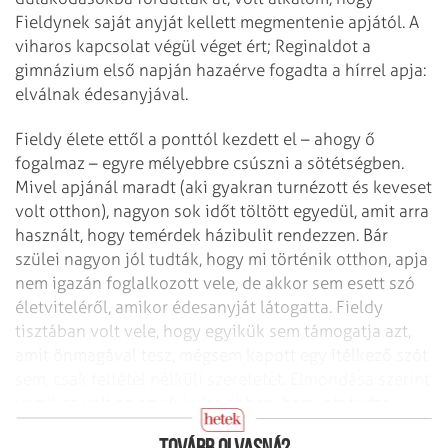
Fieldynek saját anyját kellett megmentenie apjától. A
viharos kapcsolat végül véget ért; Reginaldot a
gimnázium első napján hazaérve fogadta a hírrel apja:
elválnak édesanyjával.
Fieldy élete ettől a ponttól kezdett el – ahogy ő
fogalmaz – egyre mélyebbre csúszni a sötétségben.
Mivel apjánál maradt (aki gyakran turnézott és keveset
volt otthon), nagyon sok időt töltött egyedül, amit arra
használt, hogy temérdek házibulit rendezzen. Bár
szülei nagyon jól tudták, hogy mi történik otthon, apja
nem igazán foglalkozott vele, de akkor sem esett szó
életviteléről, amikor édesanyját látogatta. Fieldy
tisztában volt vele, hogy egyikük sem támogatja azt,
amit önmagával tesz, mégsem kapott egy ítélkező szót
sem, csak feltétel nélküli szeretetet. Elmondása szerint
végül ez volt az egyik kulcs abban, hogy ott tudta
hagyni az önpusztító életet.