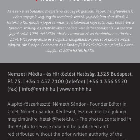
Az ezen a weboldalon megjelenő szövegek, grafikák, képek, hangfelvételek,
video anyagok vagy egyéb tartalmak szerzői jogvédelem alatt állnak. A
Hetek.hu Kft. minden jogot fenntart a tartalommal kapcsolatosan, beleértve a
tartalom szöveg- és adatbányászat céljára való felhasználását is – A szerzői
jogról szóló 1999. évi LXXVI. törvény rendelkezései értelmében a törvény
35/A. § (1) paragrafusa és a digitális szolgáltatások piacairól szóló európai
irányelv (Az Európai Parlament és a Tanács (EU) 2019/790 Irányelve) 4. cikke
alapján. © 2026 HETEK.HU Kft.
Nemzeti Média - és Hírközlési Hatóság, 1525 Budapest,
Pf. 75. | +36 1 457 7100 (telefon) | +36 1 356 5520
(fax) |
info@nmhh.hu
| www.nmhh.hu
Alapító-főszerkesztő: Németh Sándor - Founder Editor in
Chief: Németh Sándor. Kérdéseit, észrevételeit kérjük írja
meg címünkre:
hetek@hetek.hu
. - The photos contained in
the AP photo service may not be published and
redistributed without the prior written authority of the