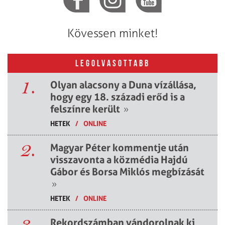
Kövessen minket!
LEGOLVASOTTABB
1.
Olyan alacsony a Duna vízállása,
hogy egy 18. századi erőd is a
felszínre került
»
HETEK
/
ONLINE
2.
Magyar Péter kommentje után
visszavonta a közmédia Hajdú
Gábor és Borsa Miklós megbízását
»
HETEK
/
ONLINE
3.
Rekordszámban vándorolnak ki