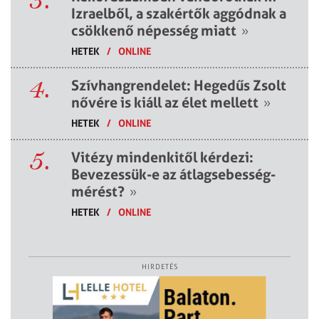
Izraelből, a szakértők aggódnak a
csökkenő népesség miatt
»
HETEK
/
ONLINE
4.
Szívhangrendelet: Hegedűs Zsolt
nővére is kiáll az élet mellett
»
HETEK
/
ONLINE
5.
Vitézy mindenkitől kérdezi:
Bevezessük-e az átlagsebesség-
mérést?
»
HETEK
/
ONLINE
HIRDETÉS