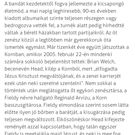
A bandát kezdetektől fogva jellemezte a kicsapongó
életmód, a mai napig leghíresebb, 90-es években
kiadott albumaikat szinte teljesen részegen vagy
bedrogozva vették fel, a turnék alatt pedig hírhedtté
váltak a bérelt házakban tartott partijaikról. Az öt
zenész közül a legtöbben már gyerekkoruk óta
ismerték egymást. Már tizenkét éve együtt játszottak a
Kornban, amikor 2005. február 22-én mindenki
számára sokkoló bejelentést tettek: Brian Welch,
becenevén Head, kilép a Kornból, mert ,,elfogadta
Jézus Krisztust megváltójának, és a zenei karrierjét
ezek után neki szeretné szentelni”. Nem sokkal a
történtek után meglátogatta őt egykori zenésztársa, a
Fieldy névre hallgató Reginald Arvizu, a Korn
basszusgitárosa. Fieldy elmondása szerint sosem látta
előtte ilyen jó bőrben a barátját, a kisugárzása pedig
teljesen megváltozott. Elköszönéskor Head kifejezte
reményét azzal kapcsolatban, hogy talán egyszer
Fieldy is megtalálja majd Jézust, és neki is meg fog