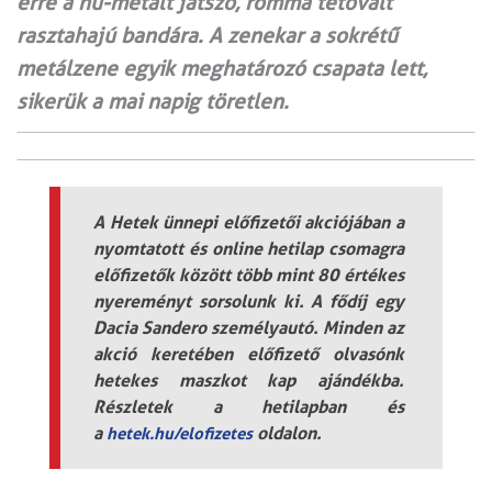
erre a nu-metált játszó, rommá tetovált
rasztahajú bandára. A zenekar a sokrétű
metálzene egyik meghatározó csapata lett,
sikerük a mai napig töretlen.
A Hetek ünnepi előfizetői akciójában a
nyomtatott és online hetilap csomagra
előfizetők között több mint 80 értékes
nyereményt sorsolunk ki. A fődíj egy
Dacia Sandero személyautó. Minden az
akció keretében előfizető olvasónk
hetekes maszkot kap ajándékba.
Részletek a hetilapban és
a
oldalon.
hetek.hu/elofizetes