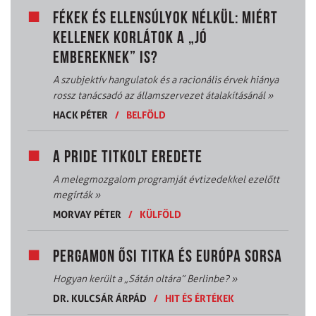
FÉKEK ÉS ELLENSÚLYOK NÉLKÜL: MIÉRT
KELLENEK KORLÁTOK A „JÓ
EMBEREKNEK” IS?
A szubjektív hangulatok és a racionális érvek hiánya
rossz tanácsadó az államszervezet átalakításánál
»
HACK PÉTER
/
BELFÖLD
A PRIDE TITKOLT EREDETE
A melegmozgalom programját évtizedekkel ezelőtt
megírták
»
MORVAY PÉTER
/
KÜLFÖLD
PERGAMON ŐSI TITKA ÉS EURÓPA SORSA
Hogyan került a „Sátán oltára” Berlinbe?
»
DR. KULCSÁR ÁRPÁD
/
HIT ÉS ÉRTÉKEK