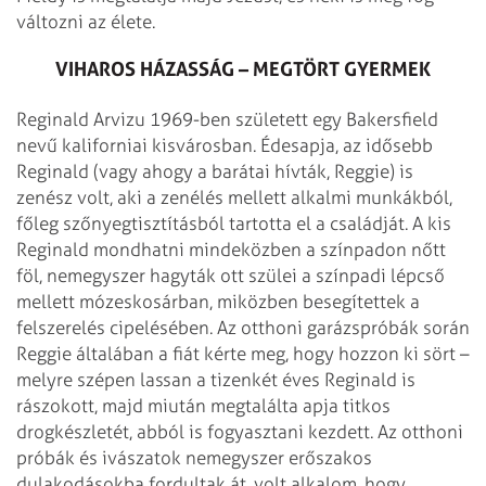
változni az élete.
VIHAROS HÁZASSÁG – MEGTÖRT GYERMEK
Reginald Arvizu 1969-ben született egy Bakersfield
nevű kaliforniai kisvárosban. Édesapja, az idősebb
Reginald (vagy ahogy a barátai hívták, Reggie) is
zenész volt, aki a zenélés mellett alkalmi munkákból,
főleg szőnyegtisztításból tartotta el a családját. A kis
Reginald mondhatni mindeközben a színpadon nőtt
föl, nem­egyszer hagyták ott szülei a színpadi lépcső
mellett mózeskosárban, miközben besegítettek a
felszerelés cipelésében. Az otthoni garázspróbák során
Reggie általában a fiát kérte meg, hogy hozzon ki sört –
melyre szépen lassan a tizenkét éves Reginald is
rászokott, majd miután megtalálta apja titkos
drogkészletét, abból is fogyasztani kezdett. Az otthoni
próbák és ivászatok nemegyszer erőszakos
dulakodásokba fordultak át, volt alkalom, hogy