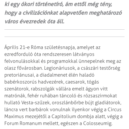
ki egy ókori történetíró, ám ettől még tény,
hogy a civilizációnkat alapvetően meghatározó
város évezredek óta áll.
Április 21-e Róma születésnapja, amelyet az
ezredforduló óta rendszeresen látványos
felvonulásokkal és programokkal ünnepelnek meg az
olasz fővárosban. Legionáriusok, a császári test­őrség
pretoriánusai, a diadalmenet élén haladó
babérkoszorús hadvezérek, caesarok, tógás
szenátorok, rabszolgák vállára emelt ágyon vitt
matrónák, fehér ruhában táncoló és rózsaszirmokat
hullató Vesta-szűzek, oroszlánbőrbe bújt gladiátorok,
láncra vert barbárok vonulnak ilyenkor végig a Circus
Maximus mezejétől a Capitolium dombja alatt, végig a
Forum Romanum mellett, egészen a Colosseumig.