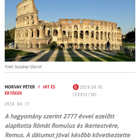
Fotó: Surjányi Dávid
MORVAY PÉTER
/
HIT ÉS
2024.04.19.
ÉRTÉKEK
(XXVIII/16)
2024. 04. 17.
A hagyomány szerint 2777 évvel ezelőtt
alapította Rómát Romulus és ikertestvére,
Remus. A dátumot jóval később következtette