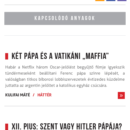
KAPCSOLÓDÓ ANYAGOK
Két pápa és a vatikáni „maffia”
Habár a Netflix három Oscar-jelölést begyűjtő filmje igyekszik
tündérmeseként beállítani Ferenc pápa színre lépését, a
valóságban titkos bíborosi lobbi­szervezetek évtizedes küzdelme
juttatta az argentin jelöltet a katolikus egyház csúcsára.
KULIFAI MÁTÉ
/
HÁTTÉR
XII. Pius: szent vagy Hitler pápája?