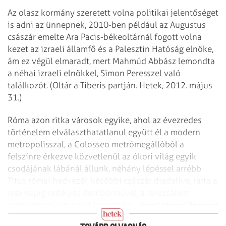
Az olasz kormány szeretett volna politikai jelentőséget
is adni az ünnepnek, 2010-ben például az Augustus
császár emelte Ara Pacis-békeoltárnál fogott volna
kezet az izraeli államfő és a Palesztin Hatóság elnöke,
ám ez végül elmaradt, mert Mahmúd Abbász lemondta
a néhai izraeli elnökkel, Simon Peresszel való
találkozót. (Oltár a Tiberis partján. Hetek, 2012. május
31.)
Róma azon ritka városok egyike, ahol az évezredes
történelem elválaszthatatlanul együtt él a modern
metropolisszal, a Colosseo metrómegállóból a
felszínre érkezve közvetlenül az ókori világ egyik
csodájának lábánál állunk, néhány lépéssel arrébb
Titus római hadvezér, későbbi császár diadalíve, rajta a
mai napig rejtélyes domborművel, a jeruzsálemi
templomból elhurcolt kincsekkel. (
Izrael tárgyal Rómával
)
az ősi tárgyakról. Hetek, 2023. november 16.