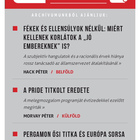
ARCHÍVUMUNKBÓL AJÁNLJUK:
FÉKEK ÉS ELLENSÚLYOK NÉLKÜL: MIÉRT
KELLENEK KORLÁTOK A „JÓ
EMBEREKNEK” IS?
A szubjektív hangulatok és a racionális érvek hiánya
rossz tanácsadó az államszervezet átalakításánál
»
HACK PÉTER
/
BELFÖLD
A PRIDE TITKOLT EREDETE
A melegmozgalom programját évtizedekkel ezelőtt
megírták
»
MORVAY PÉTER
/
KÜLFÖLD
PERGAMON ŐSI TITKA ÉS EURÓPA SORSA