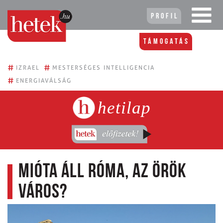
Profil
Támogatás
#
#
IZRAEL
MESTERSÉGES INTELLIGENCIA
#
ENERGIAVÁLSÁG
hetilap
Mióta áll Róma, az örök
város?