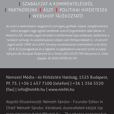
SZABÁLYZAT A KOMMENTELÉSRŐL
PARTNEREINK
ÁSZF
POLITIKAI HIRDETÉSEK
WEBSHOP TÁJÉKOZTATÓ
Az ezen a weboldalon megjelenő szövegek, grafikák, képek, hangfelvételek,
video anyagok vagy egyéb tartalmak szerzői jogvédelem alatt állnak. A
Hetek.hu Kft. minden jogot fenntart a tartalommal kapcsolatosan, beleértve a
tartalom szöveg- és adatbányászat céljára való felhasználását is – A szerzői
jogról szóló 1999. évi LXXVI. törvény rendelkezései értelmében a törvény
35/A. § (1) paragrafusa és a digitális szolgáltatások piacairól szóló európai
irányelv (Az Európai Parlament és a Tanács (EU) 2019/790 Irányelve) 4. cikke
alapján. © 2026 HETEK.HU Kft.
Nemzeti Média - és Hírközlési Hatóság, 1525 Budapest,
Pf. 75. | +36 1 457 7100 (telefon) | +36 1 356 5520
(fax) |
info@nmhh.hu
| www.nmhh.hu
Alapító-főszerkesztő: Németh Sándor - Founder Editor in
Chief: Németh Sándor. Kérdéseit, észrevételeit kérjük írja
meg címünkre:
hetek@hetek.hu
. - The photos contained in