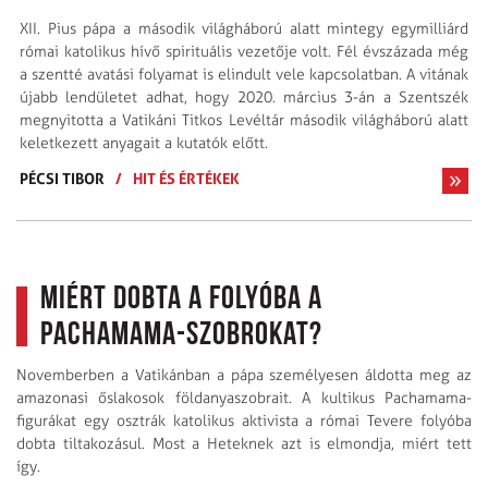
XII. Pius pápa a második világháború alatt mintegy egymilliárd
római katolikus hívő spirituális vezetője volt. Fél évszázada még
a szentté avatási folyamat is elindult vele kapcsolatban. A vitának
újabb lendületet adhat, hogy 2020. március 3-án a Szentszék
megnyitotta a Vatikáni Titkos Levéltár második világháború alatt
keletkezett anyagait a kutatók előtt.
PÉCSI TIBOR
/
HIT ÉS ÉRTÉKEK
Miért dobta a folyóba a
Pachamama-szobrokat?
Novemberben a Vatikánban a pápa személyesen áldotta meg az
amazonasi őslakosok földanyaszobrait. A kultikus Pachamama-
figurákat egy osztrák katolikus aktivista a római Tevere folyóba
dobta tiltakozásul. Most a Heteknek azt is elmondja, miért tett
így.