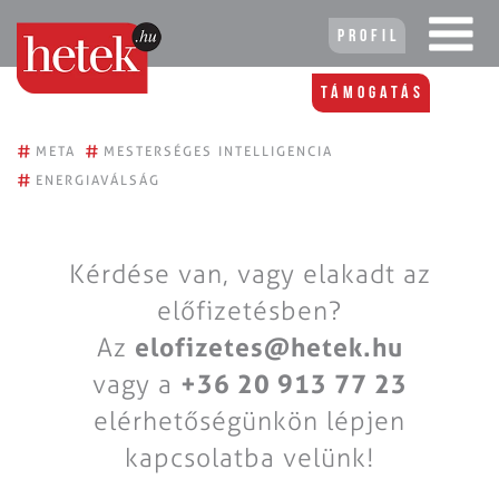
Profil
Támogatás
#
#
META
MESTERSÉGES INTELLIGENCIA
#
ENERGIAVÁLSÁG
Kérdése van, vagy elakadt az
előfizetésben?
Az
elofizetes@hetek.hu
vagy a
+36 20 913 77 23
elérhetőségünkön lépjen
kapcsolatba velünk!