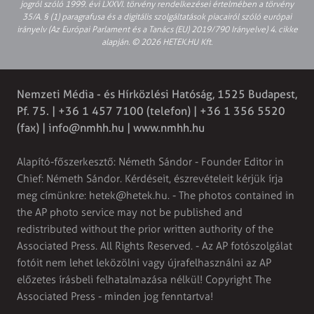
jogról szóló 1999. évi LXXVI. törvény rendelkezései értelmében a törvény
35/A. § (1) paragrafusa és a digitális szolgáltatások piacairól szóló európai
irányelv (Az Európai Parlament és a Tanács (EU) 2019/790 Irányelve) 4. cikke
alapján. © 2026 HETEK.HU Kft.
Nemzeti Média - és Hírközlési Hatóság, 1525 Budapest,
Pf. 75. | +36 1 457 7100 (telefon) | +36 1 356 5520
(fax) |
info@nmhh.hu
| www.nmhh.hu
Alapító-főszerkesztő: Németh Sándor - Founder Editor in
Chief: Németh Sándor. Kérdéseit, észrevételeit kérjük írja
meg címünkre:
hetek@hetek.hu
. - The photos contained in
the AP photo service may not be published and
redistributed without the prior written authority of the
Associated Press. All Rights Reserved. - Az AP fotószolgálat
fotóit nem lehet leközölni vagy újrafelhasználni az AP
előzetes írásbeli felhatalmazása nélkül! Copyright The
Associated Press - minden jog fenntartva!