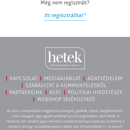
Még nem regisztrált?
Itt regisztrálhat
*
KAPCSOLAT
MÉDIAAJÁNLAT
ADATVÉDELEM
SZABÁLYZAT A KOMMENTELÉSRŐL
PARTNEREINK
ÁSZF
POLITIKAI HIRDETÉSEK
WEBSHOP TÁJÉKOZTATÓ
Az ezen a weboldalon megjelenő szövegek, grafikák, képek, hangfelvételek,
video anyagok vagy egyéb tartalmak szerzői jogvédelem alatt állnak. A
Hetek.hu Kft. minden jogot fenntart a tartalommal kapcsolatosan, beleértve a
tartalom szöveg- és adatbányászat céljára való felhasználását is – A szerzői